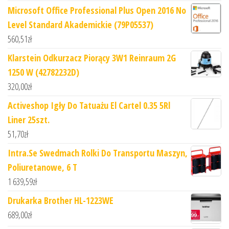
Microsoft Office Professional Plus Open 2016 No
Level Standard Akademickie (79P05537)
560,51
zł
Klarstein Odkurzacz Piorący 3W1 Reinraum 2G
1250 W (42782232D)
320,00
zł
Activeshop Igły Do Tatuażu El Cartel 0.35 5Rl
Liner 25szt.
51,70
zł
Intra.Se Swedmach Rolki Do Transportu Maszyn,
Poliuretanowe, 6 T
1 639,59
zł
Drukarka Brother HL-1223WE
689,00
zł