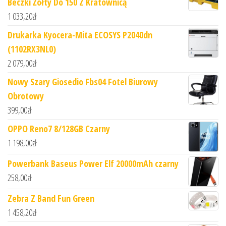
Beczki Żółty Do 150 Z Kratownicą
1 033,20
zł
Drukarka Kyocera-Mita ECOSYS P2040dn
(1102RX3NL0)
2 079,00
zł
Nowy Szary Giosedio Fbs04 Fotel Biurowy
Obrotowy
399,00
zł
OPPO Reno7 8/128GB Czarny
1 198,00
zł
Powerbank Baseus Power Elf 20000mAh czarny
258,00
zł
Zebra Z Band Fun Green
1 458,20
zł