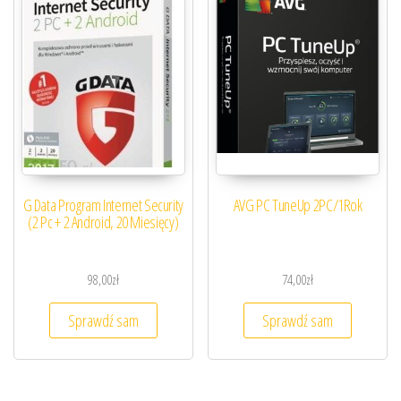
G Data Program Internet Security
AVG PC TuneUp 2PC/1Rok
(2 Pc + 2 Android, 20 Miesięcy)
98,00
zł
74,00
zł
Sprawdź sam
Sprawdź sam