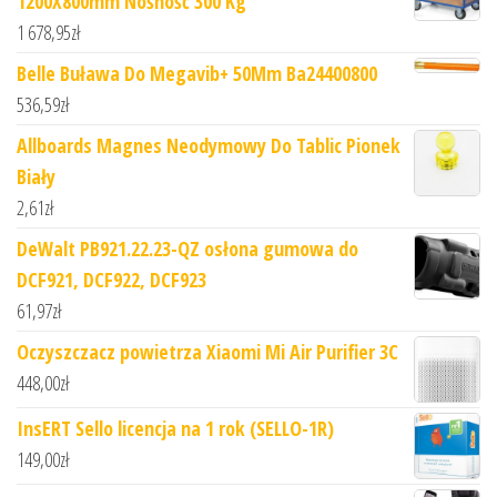
1200X800mm Nośność 300 Kg
1 678,95
zł
Belle Buława Do Megavib+ 50Mm Ba24400800
536,59
zł
Allboards Magnes Neodymowy Do Tablic Pionek
Biały
2,61
zł
DeWalt PB921.22.23-QZ osłona gumowa do
DCF921, DCF922, DCF923
61,97
zł
Oczyszczacz powietrza Xiaomi Mi Air Purifier 3C
448,00
zł
InsERT Sello licencja na 1 rok (SELLO-1R)
149,00
zł