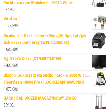
Pochłaniaczem Mobilny Cb 9001A White
377,99
zł
Vitafon T
1 128,89
zł
Bixolon Slp-Dx220 8 Dots/Mm (203 Dpi) Epl Zplii
Usb Rs232 Dark Grey (SLPDX220GUKS)
1 085,40
zł
Ag Neovo X-17E (X17E0011E0100)
2 403,96
zł
Ulsonix Odkurzacz Na Sucho I Mokro 3000 W 100L
Floorclean 100Vo Pro (FLOORCLEAN100VOPRO)
1 879,00
zł
HARD HEAD WÓZEK MAGAZYNOWY 250 KG
399,00
zł