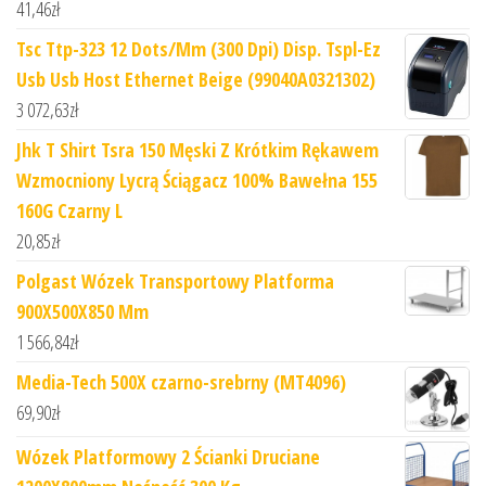
41,46
zł
Tsc Ttp-323 12 Dots/Mm (300 Dpi) Disp. Tspl-Ez
Usb Usb Host Ethernet Beige (99040A0321302)
3 072,63
zł
Jhk T Shirt Tsra 150 Męski Z Krótkim Rękawem
Wzmocniony Lycrą Ściągacz 100% Bawełna 155
160G Czarny L
20,85
zł
Polgast Wózek Transportowy Platforma
900X500X850 Mm
1 566,84
zł
Media-Tech 500X czarno-srebrny (MT4096)
69,90
zł
Wózek Platformowy 2 Ścianki Druciane