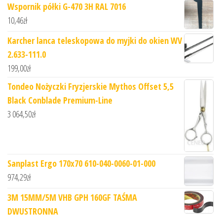
Wspornik półki G-470 3H RAL 7016
10,46
zł
Karcher lanca teleskopowa do myjki do okien WV
2.633-111.0
199,00
zł
Tondeo Nożyczki Fryzjerskie Mythos Offset 5,5
Black Conblade Premium-Line
3 064,50
zł
Sanplast Ergo 170x70 610-040-0060-01-000
974,29
zł
3M 15MM/5M VHB GPH 160GF TAŚMA
DWUSTRONNA