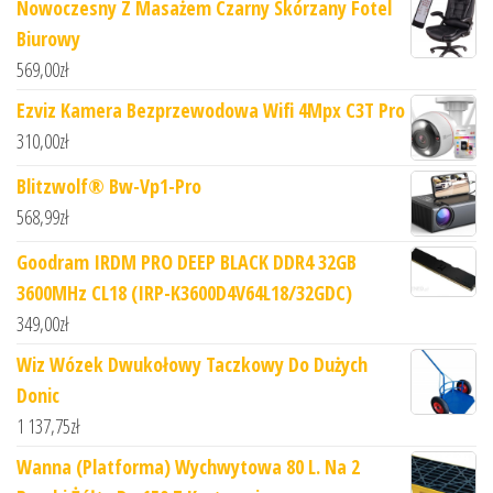
Nowoczesny Z Masażem Czarny Skórzany Fotel
Biurowy
569,00
zł
Ezviz Kamera Bezprzewodowa Wifi 4Mpx C3T Pro
310,00
zł
Blitzwolf® Bw-Vp1-Pro
568,99
zł
Goodram IRDM PRO DEEP BLACK DDR4 32GB
3600MHz CL18 (IRP-K3600D4V64L18/32GDC)
349,00
zł
Wiz Wózek Dwukołowy Taczkowy Do Dużych
Donic
1 137,75
zł
Wanna (Platforma) Wychwytowa 80 L. Na 2