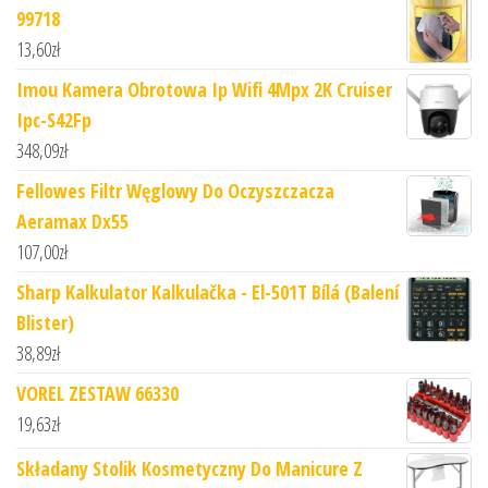
99718
13,60
zł
Imou Kamera Obrotowa Ip Wifi 4Mpx 2K Cruiser
Ipc-S42Fp
348,09
zł
Fellowes Filtr Węglowy Do Oczyszczacza
Aeramax Dx55
107,00
zł
Sharp Kalkulator Kalkulačka - El-501T Bílá (Balení
Blister)
38,89
zł
VOREL ZESTAW 66330
19,63
zł
Składany Stolik Kosmetyczny Do Manicure Z