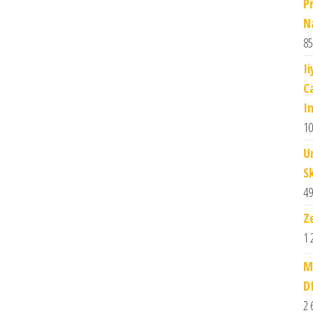
P
N
85
I
C
I
10
U
S
49
Z
1 
M
D
2 