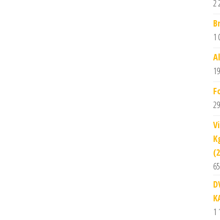
2 
B
1 
A
19
F
29
V
K
(
65
D
K
1 