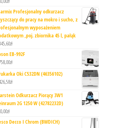
0,00
zł
tarmix Profesjonalny odkurzacz
zyszczący do pracy na mokro i sucho, z
rofesjonalnym wyposażeniem
odatkowym ,poj. zbiornika 45 l, pałąk
345,60
zł
pson EB-992F
758,00
zł
rukarka Oki C532DN (46356102)
426,58
zł
larstein Odkurzacz Piorący 3W1
einraum 2G 1250 W (42782232D)
0,00
zł
esco Decco I Chrom (BWDICH)