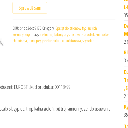
L
Sprawdź sam
35
D
SKU:
b4dd3dcd9170
Category:
Sprzęt do salonów fryzjerskich i
M
kosmetycznych
Tags:
castirama
,
kabiny prysznicowe z brodzikiem
,
kotwa
chemiczna
,
okna pcv
,
podkaszarka akumulatorowa
,
styrodur
2 
B
3 
E
T
ducent: EUROSTILKod produktu: 00118/99
,S
2 
R
talo skrzypiec, tropikalna zieleń, bit trójramienny, zel do usuwania
35
T