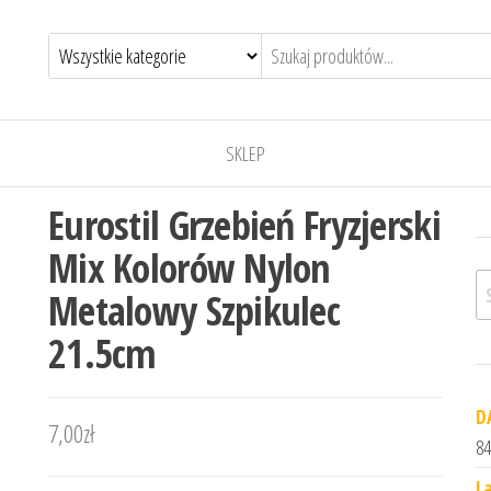
SKLEP
Eurostil Grzebień Fryzjerski
Mix Kolorów Nylon
Sz
Metalowy Szpikulec
21.5cm
D
7,00
zł
84
L