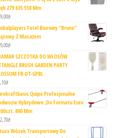
łęb 279 635 558 Mm
9,00
zł
lobalplayers Fotel Biurowy "Bruno"
rązowy Z Masażem
9,00
zł
RAMAR SZCZOTKA DO WŁOSÓW
ETANGLE BRUSH GARDEN PARTY
LOSSOM FB-DT-GPBL
,10
zł
urokraftbasic Quipo Profesjonalne
odwozie Hybrydowe ,Do Formatu Euro
200szt. 800 Mm
2,70
zł
ituxx Wózek Transportowy Do