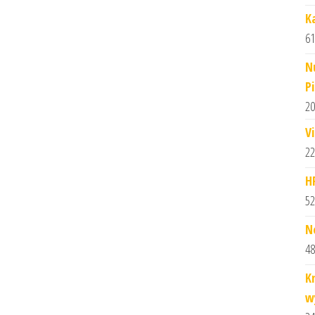
Ka
61
N
P
20
V
22
H
52
N
48
K
w