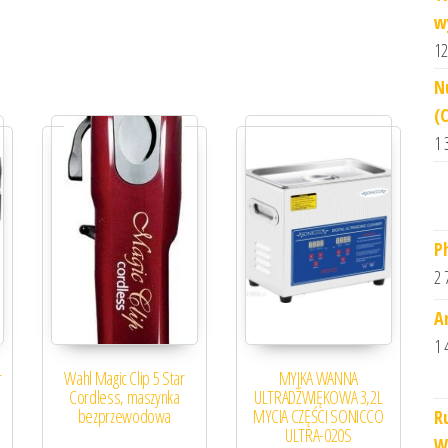
w
12
N
(
1 
P
2 
A
1 
r
Wahl Magic Clip 5 Star
MYJKA WANNA
Cordless, maszynka
ULTRADŹWIĘKOWA 3,2L
bezprzewodowa
MYCIA CZĘŚCI SONICCO
R
ULTRA-020S
W