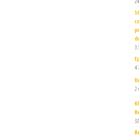
24
S
c
p
d
3 
E
4 
D
2 
K
R
32
B