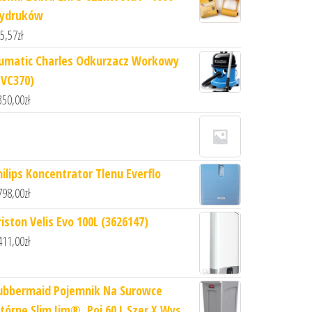
ydruków
5,57
zł
umatic Charles Odkurzacz Workowy
CVC370)
350,00
zł
hilips Koncentrator Tlenu Everflo
798,00
zł
riston Velis Evo 100L (3626147)
411,00
zł
ubbermaid Pojemnik Na Surowce
tórne Slim Jim® ,Poj 60 L Szer X Wys