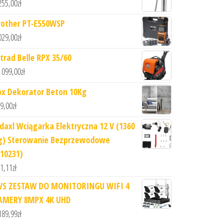
255,00
zł
rother PT-E550WSP
029,00
zł
ltrad Belle RPX 35/60
 099,00
zł
ox Dekorator Beton 10Kg
9,00
zł
idaxl Wciągarka Elektryczna 12 V (1360
g) Sterowanie Bezprzewodowe
210231)
1,11
zł
VS ZESTAW DO MONITORINGU WIFI 4
AMERY 8MPX 4K UHD
189,99
zł