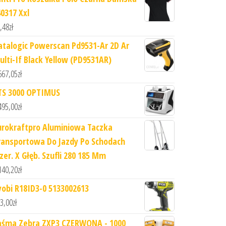
40317 Xxl
,48
zł
atalogic Powerscan Pd9531-Ar 2D Ar
ulti-If Black Yellow (PD9531AR)
667,05
zł
TS 3000 OPTIMUS
495,00
zł
urokraftpro Aluminiowa Taczka
ransportowa Do Jazdy Po Schodach
zer. X Głęb. Szufli 280 185 Mm
140,20
zł
yobi R18ID3-0 5133002613
3,00
zł
aśma Zebra ZXP3 CZERWONA - 1000