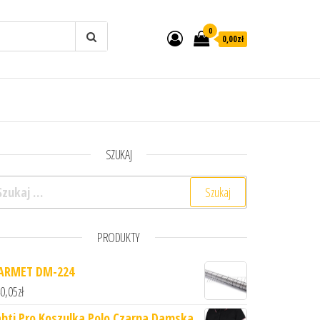
0
0,00zł
SZUKAJ
ukaj:
PRODUKTY
ARMET DM-224
0,05
zł
ahti Pro Koszulka Polo Czarna Damska