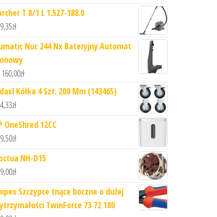
rcher T 8/1 L 1.527-188.0
9,35
zł
umatic Nuc 244 Nx Bateryjny Automat
ionowy
 160,00
zł
idaxl Kółka 4 Szt. 200 Mm (143465)
4,33
zł
P OneShred 12CC
9,50
zł
octua NH-D15
9,00
zł
nipex Szczypce tnące boczne o dużej
ytrzymałości TwinForce 73 72 180