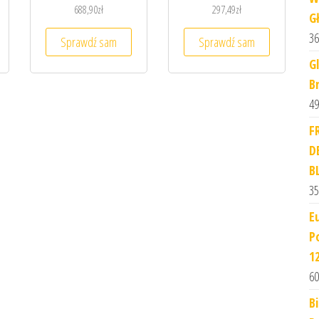
688,90
zł
297,49
zł
G
36
Sprawdź sam
Sprawdź sam
G
B
49
F
D
B
35
E
P
1
60
B