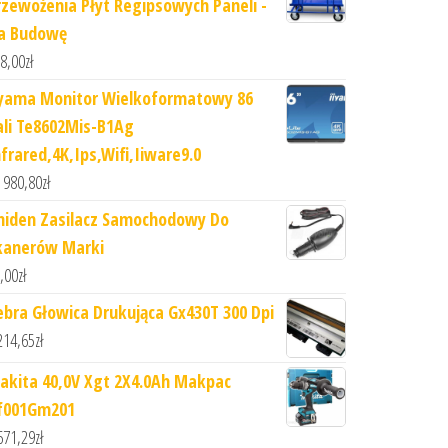
rzewożenia Płyt Regipsowych Paneli -
a Budowę
8,00
zł
iyama Monitor Wielkoformatowy 86
ali Te8602Mis-B1Ag
nfrared,4K,Ips,Wifi,Iiware9.0
 980,80
zł
niden Zasilacz Samochodowy Do
kanerów Marki
,00
zł
ebra Głowica Drukująca Gx430T 300 Dpi
214,65
zł
akita 40,0V Xgt 2X4.0Ah Makpac
f001Gm201
671,29
zł