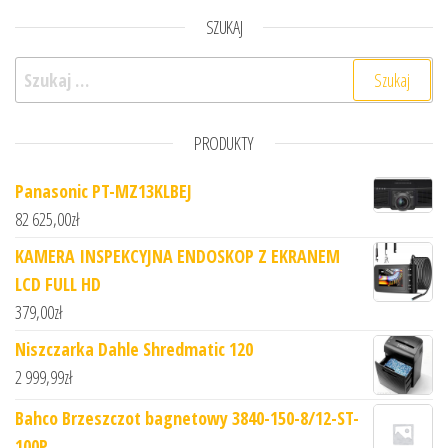
SZUKAJ
Szukaj:
PRODUKTY
Panasonic PT-MZ13KLBEJ
82 625,00
zł
KAMERA INSPEKCYJNA ENDOSKOP Z EKRANEM
LCD FULL HD
379,00
zł
Niszczarka Dahle Shredmatic 120
2 999,99
zł
Bahco Brzeszczot bagnetowy 3840-150-8/12-ST-
100P