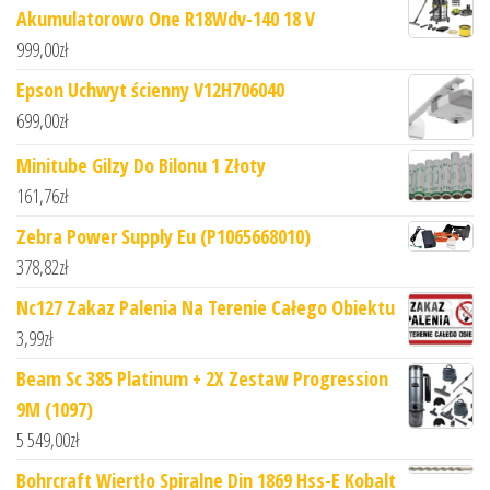
Akumulatorowo One R18Wdv-140 18 V
999,00
zł
Epson Uchwyt ścienny V12H706040
699,00
zł
Minitube Gilzy Do Bilonu 1 Złoty
161,76
zł
Zebra Power Supply Eu (P1065668010)
378,82
zł
Nc127 Zakaz Palenia Na Terenie Całego Obiektu
3,99
zł
Beam Sc 385 Platinum + 2X Zestaw Progression
9M (1097)
5 549,00
zł
Bohrcraft Wiertło Spiralne Din 1869 Hss-E Kobalt