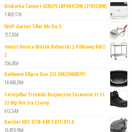
Drukarka Canon i-SENSYS LBP663CDW (3103C008)
1 469,17
zł
Wolf-Garten Tiller Ms Da-S
157,50
zł
Invest Horeca Wózek Kelnerski 2-Półkowy Bdr2-
2
336,00
zł
Kaldewei Ellipso Duo 232 286230000701
14 848,38
zł
Caterpillar Trzewiki Bezpieczne Excavator Lt Ct
S3 Wp Hro Sra Czarny
612,54
zł
Karcher HDS 9/18-4 M 1.077-911.0
16 859,98
zł