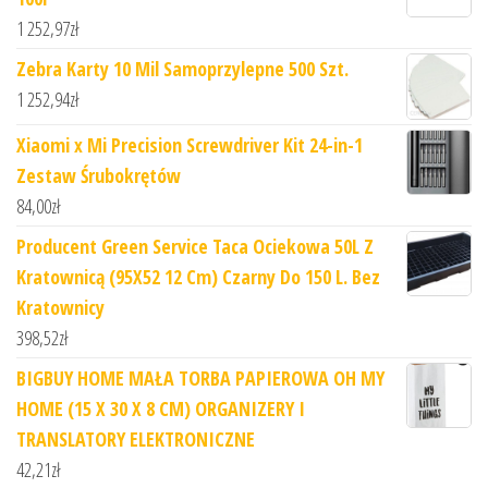
1 252,97
zł
Zebra Karty 10 Mil Samoprzylepne 500 Szt.
1 252,94
zł
Xiaomi x Mi Precision Screwdriver Kit 24-in-1
Zestaw Śrubokrętów
84,00
zł
Producent Green Service Taca Ociekowa 50L Z
Kratownicą (95X52 12 Cm) Czarny Do 150 L. Bez
Kratownicy
398,52
zł
BIGBUY HOME MAŁA TORBA PAPIEROWA OH MY
HOME (15 X 30 X 8 CM) ORGANIZERY I
TRANSLATORY ELEKTRONICZNE
42,21
zł