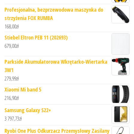
Profesjonalna, bezprzewodowa maszynka do
strzyżenia FOX RUMBA
168,00
zł
Stiebel Eltron PEB 11 (202693)
679,00
zł
Parkside Akumulatorowa Wkrętarko-Wiertarka
3W1
279,99
zł
Xiaomi Mi band 5
216,90
zł
Samsung Galaxy S22+
3 797,73
zł
Ryobi One Plus Odkurzacz Przemysłowy Zasilany