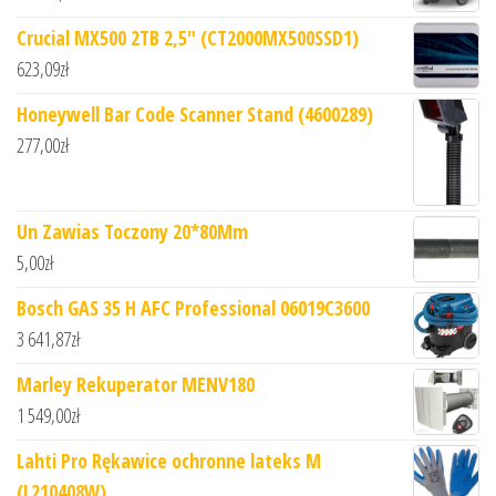
Crucial MX500 2TB 2,5" (CT2000MX500SSD1)
623,09
zł
Honeywell Bar Code Scanner Stand (4600289)
277,00
zł
Un Zawias Toczony 20*80Mm
5,00
zł
Bosch GAS 35 H AFC Professional 06019C3600
3 641,87
zł
Marley Rekuperator MENV180
1 549,00
zł
Lahti Pro Rękawice ochronne lateks M
(L210408W)