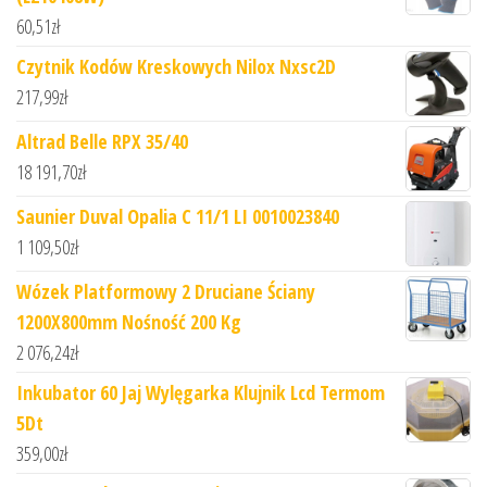
60,51
zł
Czytnik Kodów Kreskowych Nilox Nxsc2D
217,99
zł
Altrad Belle RPX 35/40
18 191,70
zł
Saunier Duval Opalia C 11/1 LI 0010023840
1 109,50
zł
Wózek Platformowy 2 Druciane Ściany
1200X800mm Nośność 200 Kg
2 076,24
zł
Inkubator 60 Jaj Wylęgarka Klujnik Lcd Termom
5Dt
359,00
zł