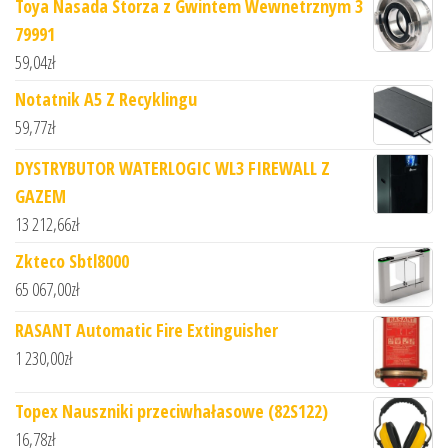
Toya Nasada Storza z Gwintem Wewnetrznym 3
79991
59,04
zł
Notatnik A5 Z Recyklingu
59,77
zł
DYSTRYBUTOR WATERLOGIC WL3 FIREWALL Z
GAZEM
13 212,66
zł
Zkteco Sbtl8000
65 067,00
zł
RASANT Automatic Fire Extinguisher
1 230,00
zł
Topex Nauszniki przeciwhałasowe (82S122)
16,78
zł