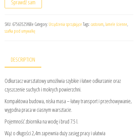
Sprawdź sam
SKU:
67563525f68e
Category:
Urządzenia sprzątające
Tags:
castoram
,
lamele ścienne
,
szafka pod umywalkę
DESCRIPTION
Odkurzacz warsztatowy umożliwia szybkie i łatwe odkurzanie oraz
czyszczenie suchych i mokrych powierzchni.
Kompaktowa budowa, niska masa – łatwy transport i przechowywanie,
wygodna praca w ciasnym warsztacie.
Pojemność zbiornika na wodę i brud 7.5 l.
Wąż o długości 2,4m zapewnia duży zasięg pracy i ułatwia