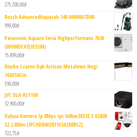
275 200,00
zł
Bosch AdvancedAquatak 140 06008A7D00
999,00
zł
Panasonic Aquare Seria Highperformanc 7kW
(WHMDC07J3E5SM)
15 899,00
zł
Biurko Czarne Dąb Artisan Metalowe Nogi
100X50Cm
590,00
zł
JVC DLA-RS1100
32 900,00
zł
Dahua Kamera Ip 8Mpx Ipc Hdbw2831E S 0280B
S2 2.8Mm (IPCHDBW2831ES0280BS2)
722,75
zł