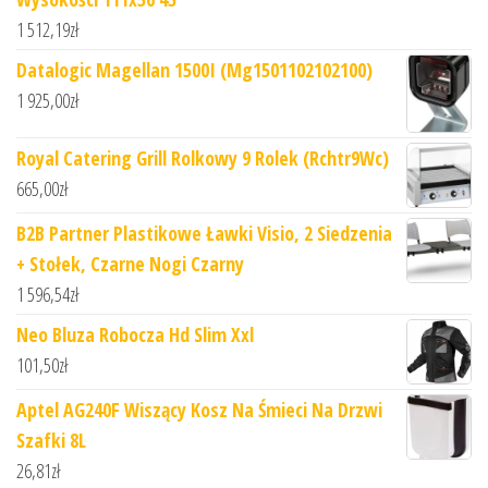
1 512,19
zł
Datalogic Magellan 1500I (Mg1501102102100)
1 925,00
zł
Royal Catering Grill Rolkowy 9 Rolek (Rchtr9Wc)
665,00
zł
B2B Partner Plastikowe Ławki Visio, 2 Siedzenia
+ Stołek, Czarne Nogi Czarny
1 596,54
zł
Neo Bluza Robocza Hd Slim Xxl
101,50
zł
Aptel AG240F Wiszący Kosz Na Śmieci Na Drzwi
Szafki 8L
26,81
zł