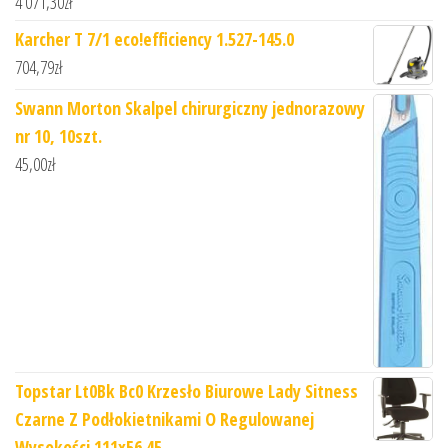
4 071,30
zł
Karcher T 7/1 eco!efficiency 1.527-145.0
704,79
zł
Swann Morton Skalpel chirurgiczny jednorazowy
nr 10, 10szt.
45,00
zł
Topstar Lt0Bk Bc0 Krzesło Biurowe Lady Sitness
Czarne Z Podłokietnikami O Regulowanej
Wysokości 111x56 45