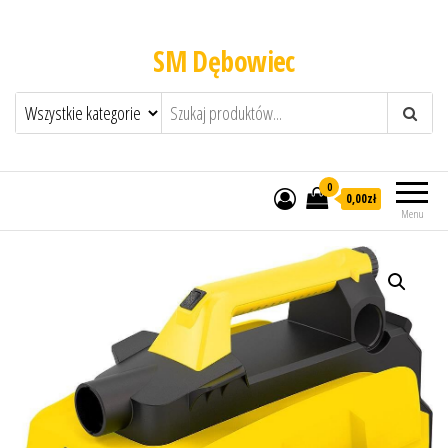
SM Dębowiec
0
0,00zł
Menu