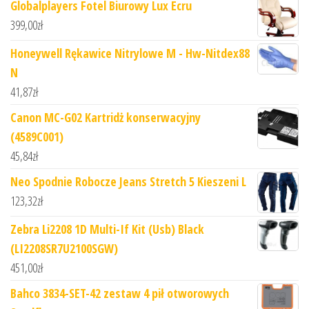
Globalplayers Fotel Biurowy Lux Ecru
399,00
zł
Honeywell Rękawice Nitrylowe M - Hw-Nitdex88
N
41,87
zł
Canon MC-G02 Kartridż konserwacyjny
(4589C001)
45,84
zł
Neo Spodnie Robocze Jeans Stretch 5 Kieszeni L
123,32
zł
Zebra Li2208 1D Multi-If Kit (Usb) Black
(LI2208SR7U2100SGW)
451,00
zł
Bahco 3834-SET-42 zestaw 4 pił otworowych