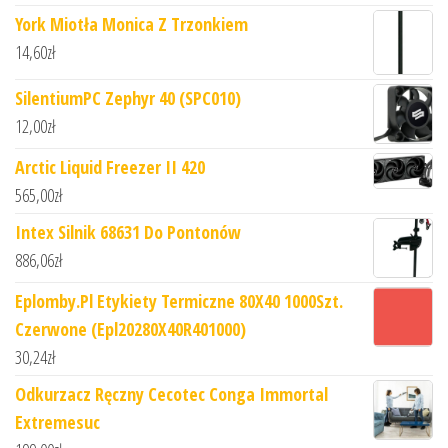
York Miotła Monica Z Trzonkiem
14,60
zł
SilentiumPC Zephyr 40 (SPC010)
12,00
zł
Arctic Liquid Freezer II 420
565,00
zł
Intex Silnik 68631 Do Pontonów
886,06
zł
Eplomby.Pl Etykiety Termiczne 80X40 1000Szt.
Czerwone (Epl20280X40R401000)
30,24
zł
Odkurzacz Ręczny Cecotec Conga Immortal
Extremesuc