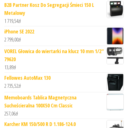
B2B Partner Kosz Do Segregacji Śmieci 150 L
Metalowy
1 719,54
zł
iPhone SE 2022
2 799,00
zł
VOREL Głowica do wiertarki na klucz 10 mm 1/2''
79620
13,89
zł
Fellowes AutoMax 130
2 735,52
zł
Memoboards Tablica Magnetyczna
Suchościeralna 100X50 Cm Classic
257,06
zł
Karcher KM 150/500 R D 1.186-124.0