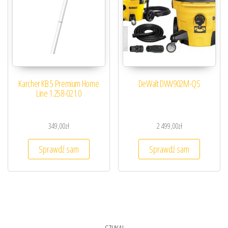
Karcher KB 5 Premium Home
DeWalt DWV902M-QS
Line 1.258-021.0
349,00
zł
2 499,00
zł
Sprawdź sam
Sprawdź sam