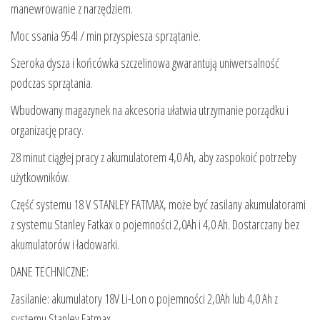
manewrowanie z narzędziem.
Moc ssania 954l / min przyspiesza sprzątanie.
Szeroka dysza i końcówka szczelinowa gwarantują uniwersalność
podczas sprzątania.
Wbudowany magazynek na akcesoria ułatwia utrzymanie porządku i
organizację pracy.
28 minut ciągłej pracy z akumulatorem 4,0 Ah, aby zaspokoić potrzeby
użytkowników.
Część systemu 18 V STANLEY FATMAX, może być zasilany akumulatorami
z systemu Stanley Fatkax o pojemności 2,0Ah i 4,0 Ah. Dostarczany bez
akumulatorów i ładowarki.
DANE TECHNICZNE:
Zasilanie: akumulatory 18V Li-Lon o pojemności 2,0Ah lub 4,0 Ah z
systemu Stanley Fatmax.