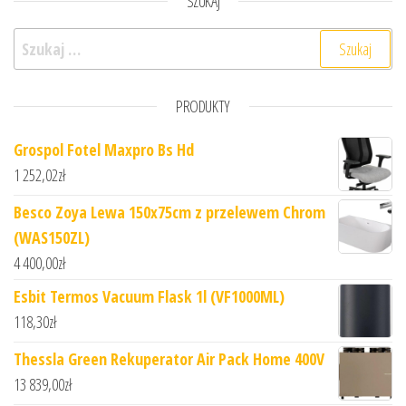
SZUKAJ
Szukaj:
PRODUKTY
Grospol Fotel Maxpro Bs Hd
1 252,02
zł
Besco Zoya Lewa 150x75cm z przelewem Chrom
(WAS150ZL)
4 400,00
zł
Esbit Termos Vacuum Flask 1l (VF1000ML)
118,30
zł
Thessla Green Rekuperator Air Pack Home 400V
13 839,00
zł