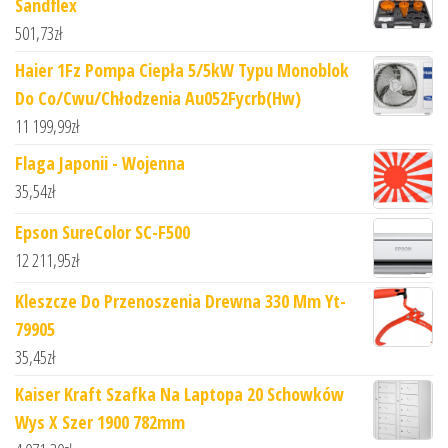
Sandflex
501,73
zł
Haier 1Fz Pompa Ciepła 5/5kW Typu Monoblok
Do Co/Cwu/Chłodzenia Au052Fycrb(Hw)
11 199,99
zł
Flaga Japonii - Wojenna
35,54
zł
Epson SureColor SC-F500
12 211,95
zł
Kleszcze Do Przenoszenia Drewna 330 Mm Yt-
79905
35,45
zł
Kaiser Kraft Szafka Na Laptopa 20 Schowków
Wys X Szer 1900 782mm