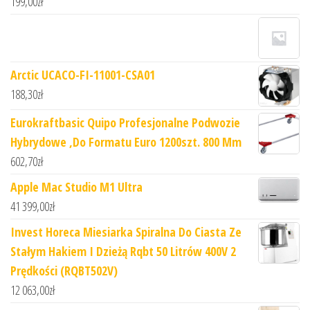
199,00
zł
Arctic UCACO-FI-11001-CSA01
188,30
zł
Eurokraftbasic Quipo Profesjonalne Podwozie
Hybrydowe ,Do Formatu Euro 1200szt. 800 Mm
602,70
zł
Apple Mac Studio M1 Ultra
41 399,00
zł
Invest Horeca Miesiarka Spiralna Do Ciasta Ze
Stałym Hakiem I Dzieżą Rqbt 50 Litrów 400V 2
Prędkości (RQBT502V)
12 063,00
zł