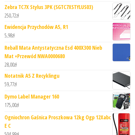
Zebra TC7X Stylus 3PK (SGTC7XSTYLUS03)
250,72
zł
Ewidencja Przychodów A5, R1
5,98
zł
Reball Mata Antystatyczna Esd 400X300 Nieb
Mat +Przewód NWA0000680
28,00
zł
Notatnik A5 Z Recyklingu
59,77
zł
Dymo Label Manager 160
175,00
zł
Ogniochron Gaśnica Proszkowa 12kg Ogp 12Xabc
E C
504,99
zł