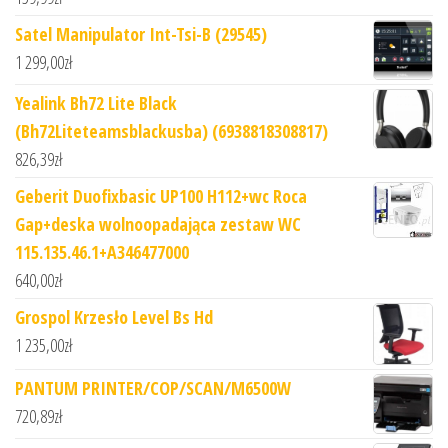
Satel Manipulator Int-Tsi-B (29545)
1 299,00
zł
Yealink Bh72 Lite Black
(Bh72Liteteamsblackusba) (6938818308817)
826,39
zł
Geberit Duofixbasic UP100 H112+wc Roca
Gap+deska wolnoopadająca zestaw WC
115.135.46.1+A346477000
640,00
zł
Grospol Krzesło Level Bs Hd
1 235,00
zł
PANTUM PRINTER/COP/SCAN/M6500W
720,89
zł