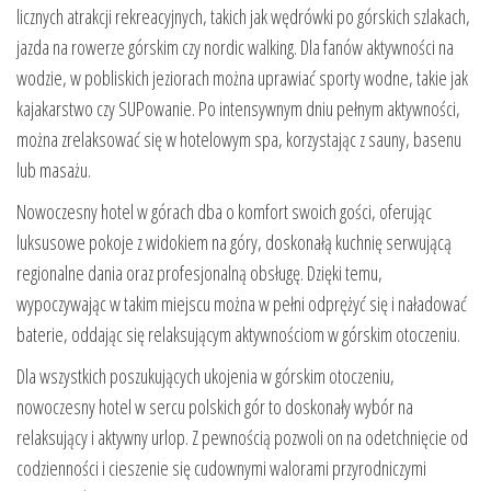
licznych atrakcji rekreacyjnych, takich jak wędrówki po górskich szlakach,
jazda na rowerze górskim czy nordic walking. Dla fanów aktywności na
wodzie, w pobliskich jeziorach można uprawiać sporty wodne, takie jak
kajakarstwo czy SUPowanie. Po intensywnym dniu pełnym aktywności,
można zrelaksować się w hotelowym spa, korzystając z sauny, basenu
lub masażu.
Nowoczesny hotel w górach dba o komfort swoich gości, oferując
luksusowe pokoje z widokiem na góry, doskonałą kuchnię serwującą
regionalne dania oraz profesjonalną obsługę. Dzięki temu,
wypoczywając w takim miejscu można w pełni odprężyć się i naładować
baterie, oddając się relaksującym aktywnościom w górskim otoczeniu.
Dla wszystkich poszukujących ukojenia w górskim otoczeniu,
nowoczesny hotel w sercu polskich gór to doskonały wybór na
relaksujący i aktywny urlop. Z pewnością pozwoli on na odetchnięcie od
codzienności i cieszenie się cudownymi walorami przyrodniczymi