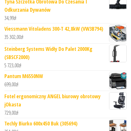
Tyna Szczotka Obrotowa Do Czesania I
Odkurzania Dywanów
34,99
zł
Viessmann Vitoladens 300-T 42,8kW (VW3B794)
35 302,00
zł
Steinberg Systems Widły Do Palet 2000Kg
(SBSCF2000)
5 723,00
zł
Pantum M6550NW
699,00
zł
Fotel ergonomiczny ANGEL biurowy obrotowy
jOkasta
729,00
zł
Techly Biurko 600x450 Buk (305694)