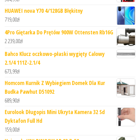
HUAWEI nova Y70 4/128GB Błękitny
719,00
zł
4Pro Giętarka Do Prętów 900W Ottensten Rb16G
2 239,00
zł
Bahco Klucz oczkowo-płaski wygięty Calowy
2.1/4 111Z-2.1/4
673,99
zł
Homcom Kurnik Z Wybiegiem Domek Dla Kur
Budka Pawhut D51092
689,90
zł
Eurolook Długopis Mini Ukryta Kamera 32 Sd
Dyktafon Full Hd
159,00
zł