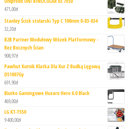
Uniprodo UNI BINOCULAR 03 7x50
471,00
zł
Stanley Ścisk stolarski Typ C 100mm 0-83-034
32,20
zł
B2B Partner Modułowy Wózek Platformowy -
Bez Bocznych Ścian
908,97
zł
Pawhut Kurnik Klatka Dla Kur Z Budką Lęgową
D51007Gy
691,90
zł
Biurko Gamingowe Huzaro Hero 6.0 Black
469,00
zł
LG KT-T550
9 400,00
zł