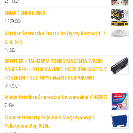
251,00
zł
SMART SM-01-9000
4 279,00
zł
Kärcher Ściereczka Frotte Do Dyszy Ręcznej 1, 2,
3, 4, Sc 5
12,60
zł
BROTHER - TN-426PM TONER MAGENTA F/6500
PAGES F/HL-L9310CDW/MFC-L9570CDW KASETA Z
TONEREM 1 SZT. ORYGINALNY PURPUROWY
844,97
zł
Vileda Actifibre Ściereczka Uniwersalna (148307)
7,49
zł
Mauser Otwarty Pojemnik Magazynowy Z
Polietylenu Poj. 0 26L