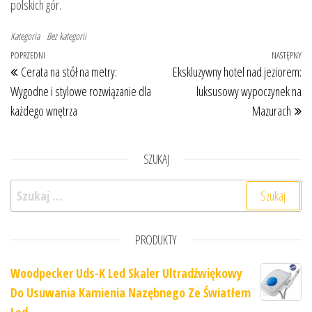
polskich gór.
Kategoria
Bez kategorii
Nawigacja wpisu
Poprzedni wpis
POPRZEDNI
NASTĘPNY
Na
Cerata na stół na metry:
Ekskluzywny hotel nad jeziorem:
Wygodne i stylowe rozwiązanie dla
luksusowy wypoczynek na
każdego wnętrza
Mazurach
SZUKAJ
Szukaj:
PRODUKTY
Woodpecker Uds-K Led Skaler Ultradźwiękowy
Do Usuwania Kamienia Nazębnego Ze Światłem
Led