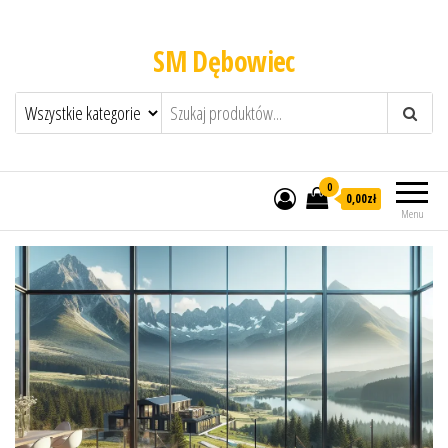
SM Dębowiec
0
0,00zł
Menu