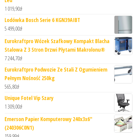
1 019,90
zł
Lodówka Bosch Serie 6 KGN39AIBT
5 499,00
zł
Eurokraftpro Wózek Szafkowy Kompakt Blacha
Stalowa Z 3 Stron Drzwi Płytami Makrolonu®
7 244,70
zł
Eurokraftpro Podwozie Ze Stali Z Ogumieniem
Pełnym Nośność 250kg
565,80
zł
Unique Fotel Vip Szary
1 309,00
zł
Emerson Papier Komputerowy 240x3x6"
(240306C0N1)
159,99
zł