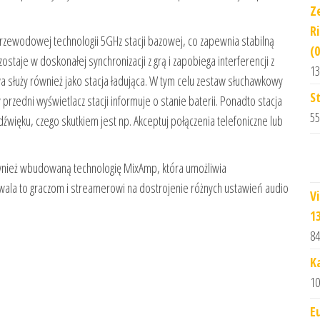
Z
R
ewodowej technologii 5GHz stacji bazowej, co zapewnia stabilną
(
ostaje w doskonałej synchronizacji z grą i zapobiega interferencji z
13
służy również jako stacja ładująca. W tym celu zestaw słuchawkowy
S
przedni wyświetlacz stacji informuje o stanie baterii. Ponadto stacja
55
źwięku, czego skutkiem jest np. Akceptuj połączenia telefoniczne lub
wnież wbudowaną technologię MixAmp, która umożliwia
wala to graczom i streamerowi na dostrojenie różnych ustawień audio
V
1
84
K
10
E