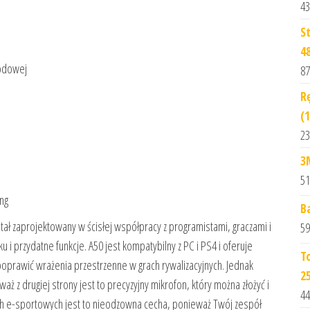
43
S
4
odowej
87
R
(1
23
3
51
ng
B
tał zaprojektowany w ścisłej współpracy z programistami, graczami i
59
i przydatne funkcje. A50 jest kompatybilny z PC i PS4 i oferuje
T
poprawić wrażenia przestrzenne w grach rywalizacyjnych. Jednak
2
aż z drugiej strony jest to precyzyjny mikrofon, który można złożyć i
44
zach e-sportowych jest to nieodzowna cecha, ponieważ Twój zespół