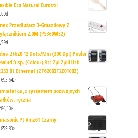
exible Eco Natural Eurostil
,00
zł
onex Przedłużacz 3-Gniazdowy Z
yłącznikiem 2,0M (PS360WS2)
,59
zł
ebra Zt620 12 Dots/Mm (300 Dpi) Peeler
wind Disp. (Colour) Rtc Zpl Zplii Usb
s232 Bt Ethernet (ZT62063T2E0100Z)
 693,64
zł
amiatarka ,z systemem podwójnych
ałków, ręczna
284,10
zł
anasonic Pt Vmz61 Czarny
 859,83
zł