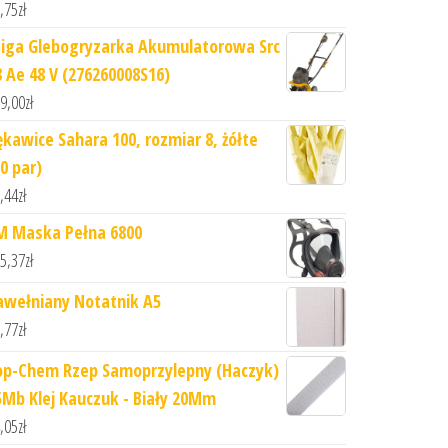
,75
zł
tiga Glebogryzarka Akumulatorowa Src
8 Ae 48 V (276260008S16)
9,00
zł
ękawice Sahara 100, rozmiar 8, żółte
0 par)
,44
zł
M Maska Pełna 6800
5,37
zł
awełniany Notatnik A5
,77
zł
op-Chem Rzep Samoprzylepny (Haczyk)
5Mb Klej Kauczuk - Biały 20Mm
,05
zł