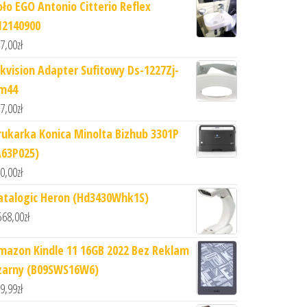
oło EGO Antonio Citterio Reflex
12140900
7,00
zł
ikvision Adapter Sufitowy Ds-1227Zj-
m44
7,00
zł
rukarka Konica Minolta Bizhub 3301P
A63P025)
0,00
zł
atalogic Heron (Hd3430Whk1S)
568,00
zł
mazon Kindle 11 16GB 2022 Bez Reklam
zarny (B09SWS16W6)
9,99
zł