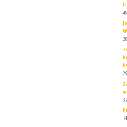
Fl
45
J
W
20
Z
Re
R
29
Z
w
3 
P
14