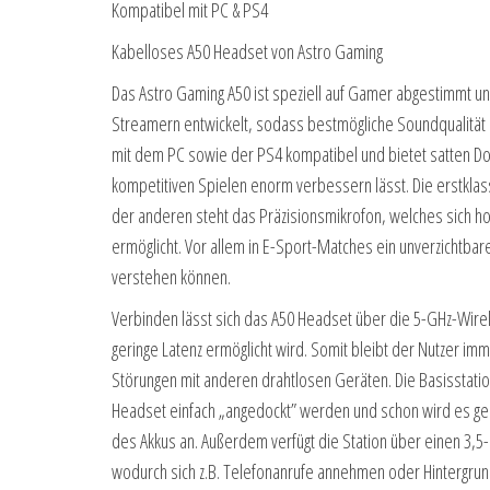
Kompatibel mit PC & PS4
Kabelloses A50 Headset von Astro Gaming
Das Astro Gaming A50 ist speziell auf Gamer abgestimmt un
Streamern entwickelt, sodass bestmögliche Soundqualität u
mit dem PC sowie der PS4 kompatibel und bietet satten Do
kompetitiven Spielen enorm verbessern lässt. Die erstklas
der anderen steht das Präzisionsmikrofon, welches sich h
ermöglicht. Vor allem in E-Sport-Matches ein unverzichtb
verstehen können.
Verbinden lässt sich das A50 Headset über die 5-GHz-Wirel
geringe Latenz ermöglicht wird. Somit bleibt der Nutzer im
Störungen mit anderen drahtlosen Geräten. Die Basisstati
Headset einfach „angedockt” werden und schon wird es gela
des Akkus an. Außerdem verfügt die Station über einen 3,5-
wodurch sich z.B. Telefonanrufe annehmen oder Hintergrun