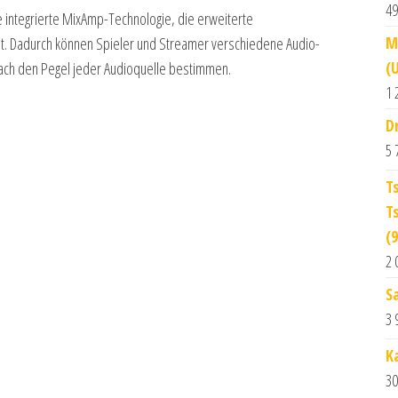
49
e integrierte MixAmp-Technologie, die erweiterte
M
ht. Dadurch können Spieler und Streamer verschiedene Audio-
(
fach den Pegel jeder Audioquelle bestimmen.
1 
D
5 
T
T
(
2 
S
3 
K
30