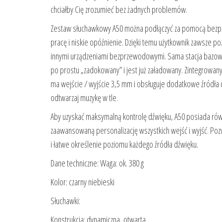
chciałby Cię zrozumieć bez żadnych problemów.
Zestaw słuchawkowy A50 można podłączyć za pomocą bezprz
pracę i niskie opóźnienie. Dzięki temu użytkownik zawsze poz
innymi urządzeniami bezprzewodowymi. Sama stacja bazowa 
po prostu „zadokowany” i jest już załadowany. Zintegrowany 
ma wejście / wyjście 3,5 mm i obsługuje dodatkowe źródła d
odtwarzaj muzykę w tle.
Aby uzyskać maksymalną kontrolę dźwięku, A50 posiada ró
zaawansowaną personalizację wszystkich wejść i wyjść. Poz
i łatwe określenie poziomu każdego źródła dźwięku.
Dane techniczne: Waga: ok. 380 g
Kolor: czarny niebieski
Słuchawki:
Konstrukcja: dynamiczna, otwarta