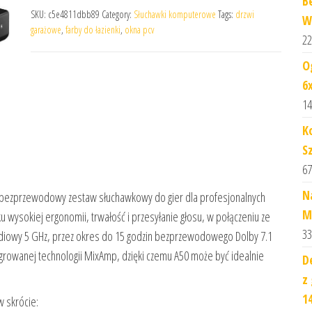
B
SKU:
c5e4811dbb89
Category:
Słuchawki komputerowe
Tags:
drzwi
W
garażowe
,
farby do łazienki
,
okna pcv
22
O
6
14
K
S
67
N
bezprzewodowy zestaw słuchawkowy do gier dla profesjonalnych
M
ku wysokiej ergonomii, trwałość i przesyłanie głosu, w połączeniu ze
33
 radiowy 5 GHz, przez okres do 15 godzin bezprzewodowego Dolby 7.1
growanej technologii MixAmp, dzięki czemu A50 może być idealnie
D
z
1
 skrócie: