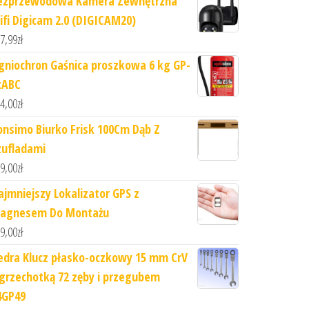
ezprzewodowa Kamera Zewnętrzna
ifi Digicam 2.0 (DIGICAM20)
7,99
zł
gniochron Gaśnica proszkowa 6 kg GP-
xABC
4,00
zł
onsimo Biurko Frisk 100Cm Dąb Z
zufladami
9,00
zł
ajmniejszy Lokalizator GPS z
agnesem Do Montażu
9,00
zł
edra Klucz płasko-oczkowy 15 mm CrV
 grzechotką 72 zęby i przegubem
4GP49