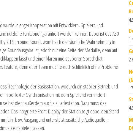
C
B
42
d wurde in enger Kooperation mit Entwicklern, Spielern und
D
nd nützliche Funktionen garantiert werden können. Dabei ist das A50
1 
lby 7.1 Surround Sound, womit sich die räumliche Wahrnehmung in
sige Soundausgabe ist jedoch nur eine Seite der Medaille, denn auf
G
ochklappen lässt und einen klaren und sauberen Sprachchat
2 
ares Feature, denn euer Team möchte euch schließlich ohne Probleme
N
(
ess-Technologie der Basisstation, wodurch ein stabiler Betrieb und
17
mer in perfekter Synchronisation mit dem Spiel und verhindert
S
on selbst dient außerdem auch als Ladestation. Dazu muss das
42
den. Das integrierte Front-Display der Station zeigt dabei den Stand
mm-Ein- bzw. Ausgang und unterstützt zusätzliche Audioquellen,
M
dmusik einspielen lassen.
D