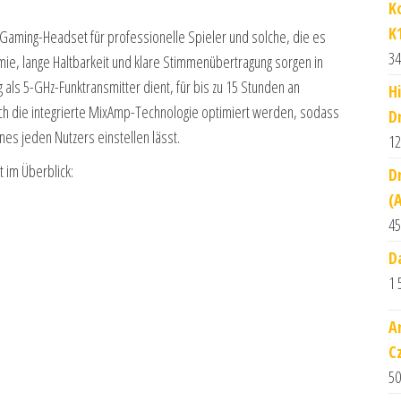
K
K
Gaming-Headset für professionelle Spieler und solche, die es
34
ie, lange Haltbarkeit und klare Stimmenübertragung sorgen in
 als 5-GHz-Funktransmitter dient, für bis zu 15 Stunden an
H
ch die integrierte MixAmp-Technologie optimiert werden, sodass
D
nes jeden Nutzers einstellen lässt.
12
 im Überblick:
D
(
45
D
1 
A
C
50