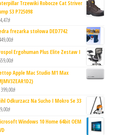
aterpillar Trzewiki Robocze Cat Striver
ump S3 P725098
4,47
zł
edra frezarka stołowa DED7742
449,00
zł
rospol Ergohuman Plus Elite Zestaw I
659,00
zł
ettop Apple Mac Studio M1 Max
MJMV3ZEAR1D2)
 399,00
zł
tihl Odkurzacz Na Sucho I Mokro Se 33
9,00
zł
icrosoft Windows 10 Home 64bit OEM
VD