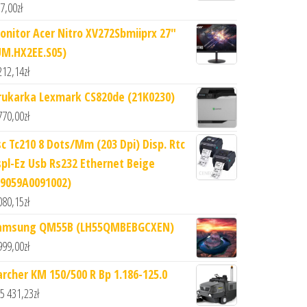
7,00
zł
onitor Acer Nitro XV272Sbmiiprx 27"
UM.HX2EE.S05)
212,14
zł
rukarka Lexmark CS820de (21K0230)
770,00
zł
sc Tc210 8 Dots/Mm (203 Dpi) Disp. Rtc
spl-Ez Usb Rs232 Ethernet Beige
99059A0091002)
080,15
zł
amsung QM55B (LH55QMBEBGCXEN)
999,00
zł
archer KM 150/500 R Bp 1.186-125.0
5 431,23
zł