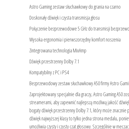
Astro Gaming zestaw słuchawkowy do grania na czarno
Doskonały dźwięk i czysta transmisja głosu
Połączenie bezprzewodowe 5 GHz do transmisji bezprzew
Wysoka ergonomia i pierwszorzędny komfort noszenia
Zintegrowana technologia MixAmp
Dźwięk przestrzenny Dolby 7.1
Kompatybilny z PC i PS4
Bezprzewodowy zestaw słuchawkowy A50 firmy Astro Gami
Zaprojektowany specjalnie dla graczy, Astro Gaming A50 zos
streamerami, aby zapewnić najlepszą możliwą jakość dźwięku 
bogaty dźwięk przestrzenny Dolby 7.1, który może znacznie 
dźwięk najwyższej klasy to tylko jedna strona medalu, poniew
umożliwia czysty i czysty czat głosowy. Szczególnie w mec