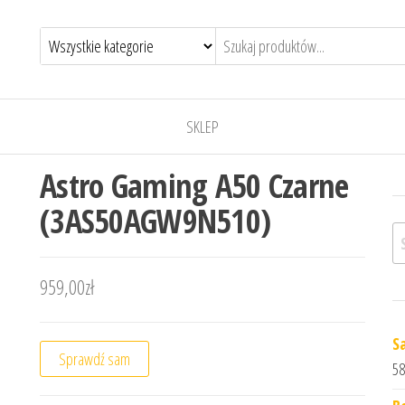
SKLEP
Astro Gaming A50 Czarne
(3AS50AGW9N510)
Sz
959,00
zł
S
Sprawdź sam
58