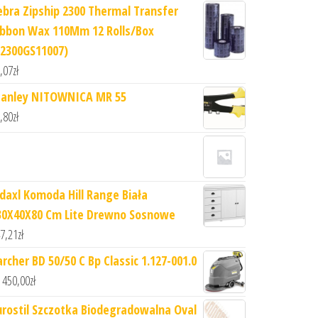
ebra Zipship 2300 Thermal Transfer
ibbon Wax 110Mm 12 Rolls/Box
02300GS11007)
,07
zł
tanley NITOWNICA MR 55
,80
zł
idaxl Komoda Hill Range Biała
30X40X80 Cm Lite Drewno Sosnowe
7,21
zł
archer BD 50/50 C Bp Classic 1.127-001.0
 450,00
zł
urostil Szczotka Biodegradowalna Oval