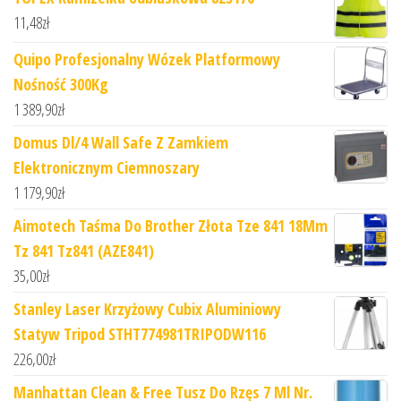
11,48
zł
Quipo Profesjonalny Wózek Platformowy
Nośność 300Kg
1 389,90
zł
Domus Dl/4 Wall Safe Z Zamkiem
Elektronicznym Ciemnoszary
1 179,90
zł
Aimotech Taśma Do Brother Złota Tze 841 18Mm
Tz 841 Tz841 (AZE841)
35,00
zł
Stanley Laser Krzyżowy Cubix Aluminiowy
Statyw Tripod STHT774981TRIPODW116
226,00
zł
Manhattan Clean & Free Tusz Do Rzęs 7 Ml Nr.