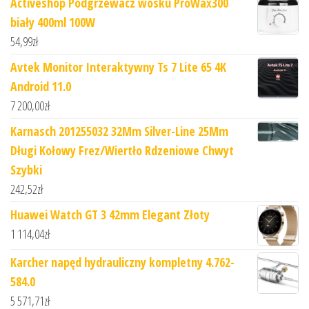
Activeshop Podgrzewacz wosku ProWax300
biały 400ml 100W
54,99
zł
Avtek Monitor Interaktywny Ts 7 Lite 65 4K
Android 11.0
7 200,00
zł
Karnasch 201255032 32Mm Silver-Line 25Mm
Długi Kołowy Frez/Wiertło Rdzeniowe Chwyt
Szybki
242,52
zł
Huawei Watch GT 3 42mm Elegant Złoty
1 114,04
zł
Karcher napęd hydrauliczny kompletny 4.762-
584.0
5 571,71
zł