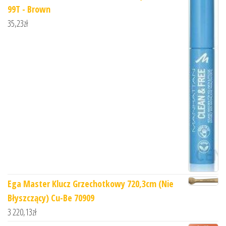
99T - Brown
35,23
zł
Ega Master Klucz Grzechotkowy 720,3cm (Nie
Błyszczący) Cu-Be 70909
3 220,13
zł