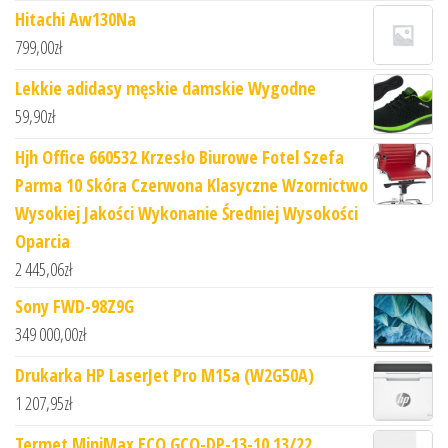
Hitachi Aw130Na
799,00
zł
Lekkie adidasy męskie damskie Wygodne
59,90
zł
Hjh Office 660532 Krzesło Biurowe Fotel Szefa
Parma 10 Skóra Czerwona Klasyczne Wzornictwo
Wysokiej Jakości Wykonanie Średniej Wysokości
Oparcia
2 445,06
zł
Sony FWD-98Z9G
349 000,00
zł
Drukarka HP LaserJet Pro M15a (W2G50A)
1 207,95
zł
Termet MiniMax ECO GCO-DP-13-10 13/22