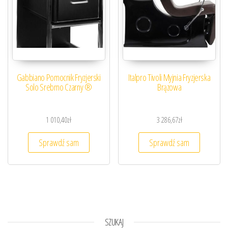
Gabbiano Pomocnik Fryzjerski
Italpro Tivoli Myjnia Fryzjerska
Solo Srebrno Czarny ®
Brązowa
1 010,40
zł
3 286,67
zł
Sprawdź sam
Sprawdź sam
SZUKAJ