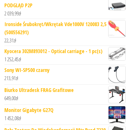
PODGLĄD P2P
2 039,99
zł
Ironside Śrubokręt/Wkrętak Vde1000V 120083 2,5
(500556291)
22,31
zł
Kyocera 302M893012 - Optical carriage - 1 pc(s)
1 252,45
zł
Sony WI-SP500 czarny
213,91
zł
Biurko Ultradesk FRAG Grafitowe
649,00
zł
Monitor Gigabyte G27Q
1 452,08
zł