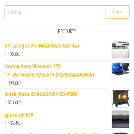
Szukaj:
PRODUKTY
HP LaserJet Pro M426DW (F6W13A)
3 400,00
zł
Laptop Asus Vivobook 17X
17"/i5/16GB/512/Win11 (K1703ZAAU065W)
4 899,00
zł
Kratki Koza K6 KOzA/K6/150/ASDP
3 820,00
zł
Epson LQ-630
2 486,49
zł