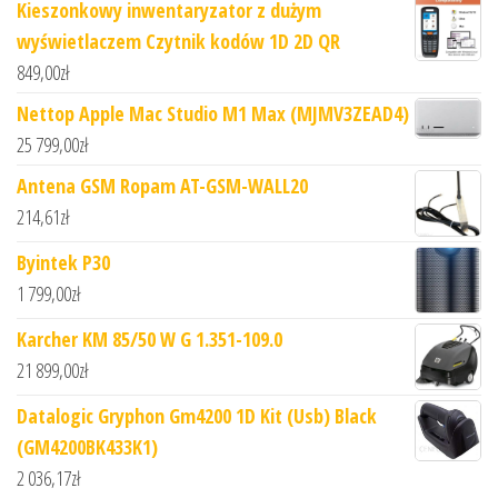
Kieszonkowy inwentaryzator z dużym
wyświetlaczem Czytnik kodów 1D 2D QR
849,00
zł
Nettop Apple Mac Studio M1 Max (MJMV3ZEAD4)
25 799,00
zł
Antena GSM Ropam AT-GSM-WALL20
214,61
zł
Byintek P30
1 799,00
zł
Karcher KM 85/50 W G 1.351-109.0
21 899,00
zł
Datalogic Gryphon Gm4200 1D Kit (Usb) Black
(GM4200BK433K1)
2 036,17
zł