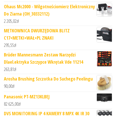
Ohaus Mc2000 - Wilgotnościomierz Elektroniczny
Do Ziarna (OH_30332112)
2 205,02
zł
METKOWNICA DWURZĘDOWA BLITZ
C17+METKI+WAŁ+PL ZNAKI
295,55
zł
Brüder Mannesmann Zestaw Narzędzi
Dlael.ektryka Szczypce Wkrętak Vde 11214
263,81
zł
Arosha Brushing Szczotka Do Suchego Peelingu
90,00
zł
Panasonic PT-MZ13KLBEJ
82 625,00
zł
DVS MONITORING IP 4 KAMERY 8 MPX 4K IR 30