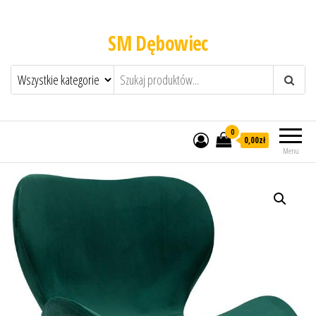
SM Dębowiec
0
0,00zł
Menu