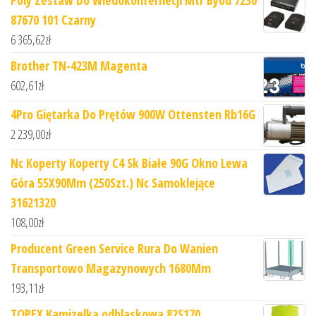
Poly Zestaw Do Wiedokonfernecji Mtr Byod 7230
87670 101 Czarny
6 365,62
zł
Brother TN-423M Magenta
602,61
zł
4Pro Giętarka Do Prętów 900W Ottensten Rb16G
2 239,00
zł
Nc Koperty Koperty C4 Sk Białe 90G Okno Lewa
Góra 55X90Mm (250Szt.) Nc Samoklejące
31621320
108,00
zł
Producent Green Service Rura Do Wanien
Transportowo Magazynowych 1680Mm
193,11
zł
TOPEX Kamizelka odblaskowa 82S170