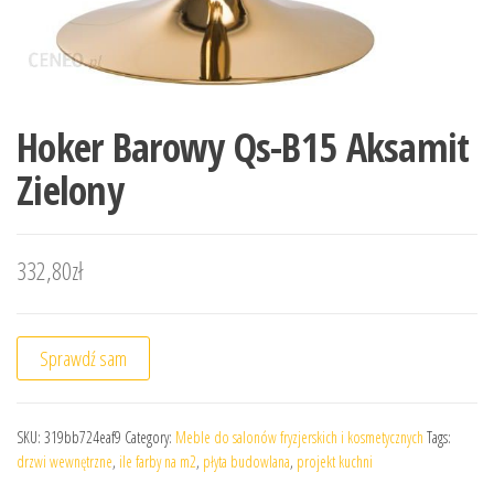
Hoker Barowy Qs-B15 Aksamit
Zielony
332,80
zł
Sprawdź sam
SKU:
319bb724eaf9
Category:
Meble do salonów fryzjerskich i kosmetycznych
Tags:
drzwi wewnętrzne
,
ile farby na m2
,
płyta budowlana
,
projekt kuchni