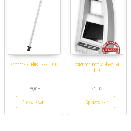
Karcher K 55 Plus 1.258-509.0
Tester banknotów Glover IRD-
1000
339,00
zł
573,00
zł
Sprawdź sam
Sprawdź sam