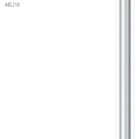
440,21
zł