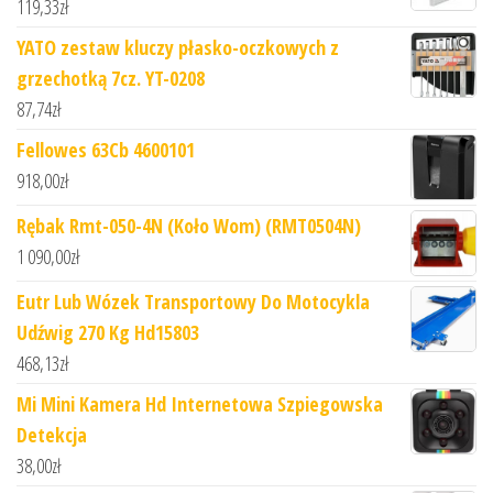
119,33
zł
YATO zestaw kluczy płasko-oczkowych z
grzechotką 7cz. YT-0208
87,74
zł
Fellowes 63Cb 4600101
918,00
zł
Rębak Rmt-050-4N (Koło Wom) (RMT0504N)
1 090,00
zł
Eutr Lub Wózek Transportowy Do Motocykla
Udźwig 270 Kg Hd15803
468,13
zł
Mi Mini Kamera Hd Internetowa Szpiegowska
Detekcja
38,00
zł