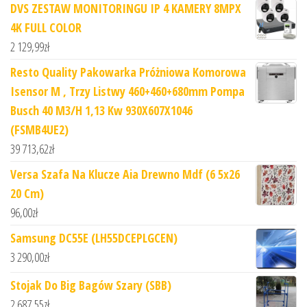
DVS ZESTAW MONITORINGU IP 4 KAMERY 8MPX
4K FULL COLOR
2 129,99
zł
Resto Quality Pakowarka Próżniowa Komorowa
Isensor M , Trzy Listwy 460+460+680mm Pompa
Busch 40 M3/H 1,13 Kw 930X607X1046
(FSMB4UE2)
39 713,62
zł
Versa Szafa Na Klucze Aia Drewno Mdf (6 5x26
20 Cm)
96,00
zł
Samsung DC55E (LH55DCEPLGCEN)
3 290,00
zł
Stojak Do Big Bagów Szary (SBB)
2 687,55
zł