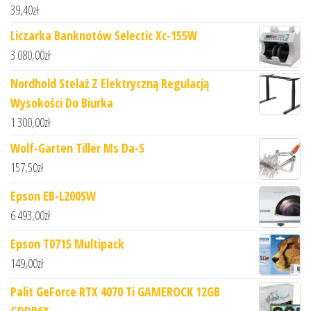
39,40
zł
Liczarka Banknotów Selectic Xc-155W
3 080,00
zł
Nordhold Stelaż Z Elektryczną Regulacją
Wysokości Do Biurka
1 300,00
zł
Wolf-Garten Tiller Ms Da-S
157,50
zł
Epson EB-L200SW
6 493,00
zł
Epson T0715 Multipack
149,00
zł
Palit GeForce RTX 4070 Ti GAMEROCK 12GB
GDDR6X