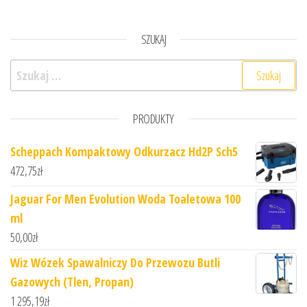
SZUKAJ
Szukaj:
PRODUKTY
Scheppach Kompaktowy Odkurzacz Hd2P Sch5
472,75
zł
Jaguar For Men Evolution Woda Toaletowa 100
ml
50,00
zł
Wiz Wózek Spawalniczy Do Przewozu Butli
Gazowych (Tlen, Propan)
1 295,19
zł