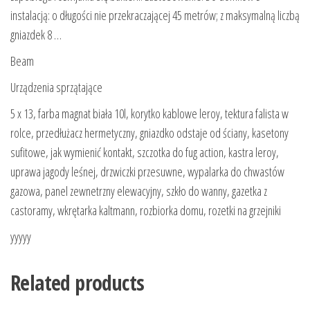
instalacją: o długości nie przekraczającej 45 metrów; z maksymalną liczbą
gniazdek 8 …
Beam
Urządzenia sprzątające
5 x 13, farba magnat biała 10l, korytko kablowe leroy, tektura falista w
rolce, przedłużacz hermetyczny, gniazdko odstaje od ściany, kasetony
sufitowe, jak wymienić kontakt, szczotka do fug action, kastra leroy,
uprawa jagody leśnej, drzwiczki przesuwne, wypalarka do chwastów
gazowa, panel zewnetrzny elewacyjny, szkło do wanny, gazetka z
castoramy, wkrętarka kaltmann, rozbiorka domu, rozetki na grzejniki
yyyyy
Related products