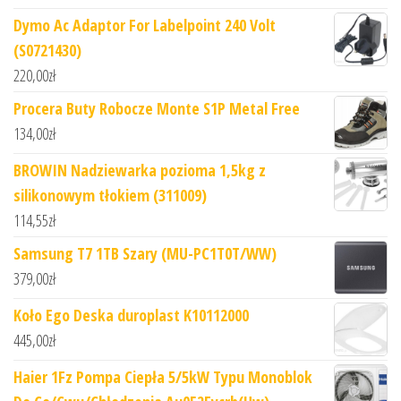
Dymo Ac Adaptor For Labelpoint 240 Volt
(S0721430)
220,00
zł
Procera Buty Robocze Monte S1P Metal Free
134,00
zł
BROWIN Nadziewarka pozioma 1,5kg z
silikonowym tłokiem (311009)
114,55
zł
Samsung T7 1TB Szary (MU-PC1T0T/WW)
379,00
zł
Koło Ego Deska duroplast K10112000
445,00
zł
Haier 1Fz Pompa Ciepła 5/5kW Typu Monoblok