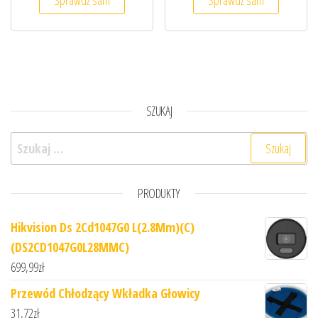
SZUKAJ
Szukaj:
PRODUKTY
Hikvision Ds 2Cd1047G0 L(2.8Mm)(C)
(DS2CD1047G0L28MMC)
699,99
zł
Przewód Chłodzący Wkładka Głowicy
31,72
zł