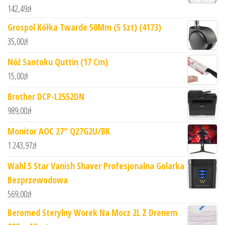
142,49
zł
Grospol Kółka Twarde 50Mm (5 Szt) (4173)
35,00
zł
Nóż Santoku Quttin (17 Cm)
15,00
zł
Brother DCP-L2552DN
989,00
zł
Monitor AOC 27" Q27G2U/BK
1 243,97
zł
Wahl 5 Star Vanish Shaver Profesjonalna Golarka
Bezprzewodowa
569,00
zł
Beromed Sterylny Worek Na Mocz 2L Z Drenem