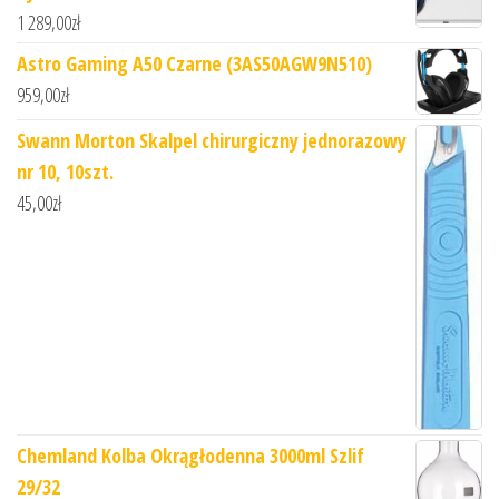
1 289,00
zł
Astro Gaming A50 Czarne (3AS50AGW9N510)
959,00
zł
Swann Morton Skalpel chirurgiczny jednorazowy
nr 10, 10szt.
45,00
zł
Chemland Kolba Okrągłodenna 3000ml Szlif
29/32