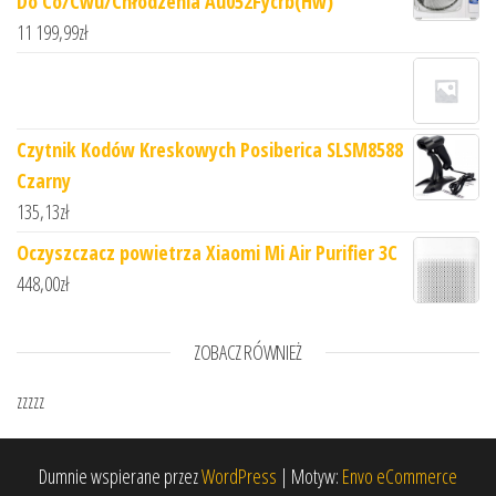
Do Co/Cwu/Chłodzenia Au052Fycrb(Hw)
11 199,99
zł
Czytnik Kodów Kreskowych Posiberica SLSM8588
Czarny
135,13
zł
Oczyszczacz powietrza Xiaomi Mi Air Purifier 3C
448,00
zł
ZOBACZ RÓWNIEŻ
zzzzz
Dumnie wspierane przez
WordPress
|
Motyw:
Envo eCommerce