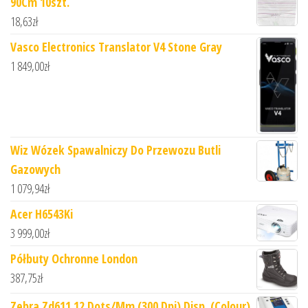
90Cm 10szt.
18,63
zł
Vasco Electronics Translator V4 Stone Gray
1 849,00
zł
Wiz Wózek Spawalniczy Do Przewozu Butli
Gazowych
1 079,94
zł
Acer H6543Ki
3 999,00
zł
Półbuty Ochronne London
387,75
zł
Zebra Zd611 12 Dots/Mm (300 Dpi) Disp. (Colour)