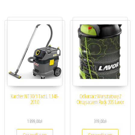
Karcher NT 30/1 Tact L 1.148-
Odkurzacz Warsztatowy Z
201.0
Otrząsaczem Rudy 30S Lavor
1 899,00
zł
319,00
zł
Sprawdź sam
Sprawdź sam