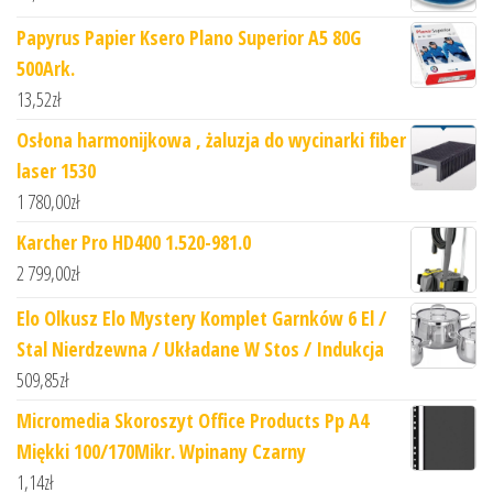
Papyrus Papier Ksero Plano Superior A5 80G
500Ark.
13,52
zł
Osłona harmonijkowa , żaluzja do wycinarki fiber
laser 1530
1 780,00
zł
Karcher Pro HD400 1.520-981.0
2 799,00
zł
Elo Olkusz Elo Mystery Komplet Garnków 6 El /
Stal Nierdzewna / Układane W Stos / Indukcja
509,85
zł
Micromedia Skoroszyt Office Products Pp A4
Miękki 100/170Mikr. Wpinany Czarny
1,14
zł