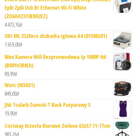
Eplii Zplii Usb Bt Ethernet Wi-Fi White
(ZD6AH23T0EB02EZ)
4 473,76
zł
OKI ML 3320eco drukarka igłowa A4 (01308201)
1 659,00
zł
Mini Kamera Wifi Bezprzewodowa Ip 1080P Hd
(B08Yn3B8Lh)
89,99
zł
Worx (WX031)
849,00
zł
Jhk Tsularb Damski T Back Purpurowy S
19,90
zł
Costway Krzesła Biurowe Zielone 62x57 71-77cm
983,26
zł