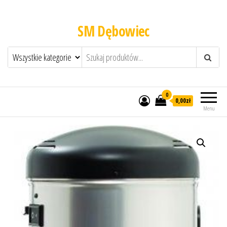
SM Dębowiec
0
0,00zł
Menu