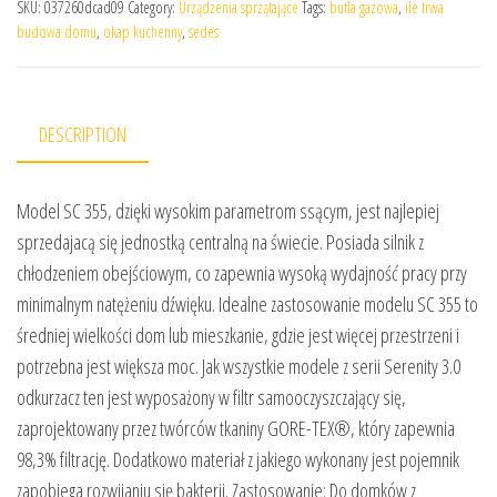
SKU:
037260dcad09
Category:
Urządzenia sprzątające
Tags:
butla gazowa
,
ile trwa
budowa domu
,
okap kuchenny
,
sedes
DESCRIPTION
Model SC 355, dzięki wysokim parametrom ssącym, jest najlepiej
sprzedajacą się jednostką centralną na świecie. Posiada silnik z
chłodzeniem obejściowym, co zapewnia wysoką wydajność pracy przy
minimalnym natężeniu dźwięku. Idealne zastosowanie modelu SC 355 to
średniej wielkości dom lub mieszkanie, gdzie jest więcej przestrzeni i
potrzebna jest większa moc. Jak wszystkie modele z serii Serenity 3.0
odkurzacz ten jest wyposażony w filtr samooczyszczający się,
zaprojektowany przez twórców tkaniny GORE-TEX®, który zapewnia
98,3% filtrację. Dodatkowo materiał z jakiego wykonany jest pojemnik
zapobiega rozwijaniu się bakterii. Zastosowanie: Do domków z