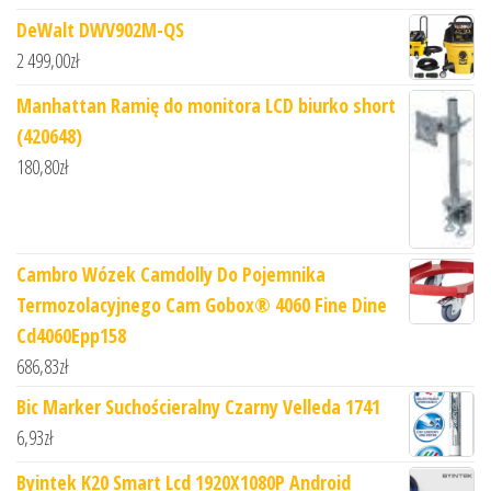
DeWalt DWV902M-QS
2 499,00
zł
Manhattan Ramię do monitora LCD biurko short
(420648)
180,80
zł
Cambro Wózek Camdolly Do Pojemnika
Termozolacyjnego Cam Gobox® 4060 Fine Dine
Cd4060Epp158
686,83
zł
Bic Marker Suchościeralny Czarny Velleda 1741
6,93
zł
Byintek K20 Smart Lcd 1920X1080P Android