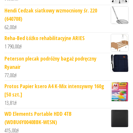
Hendi Cedzak siatkowy wzmocniony śr. 220
(640708)
62,00
zł
Reha-Bed Łóżko rehabilitacyjne ARIES
1 790,00
zł
Peterson plecak podróżny bagaż podręczny
Ryanair
77,00
zł
Protos Papier ksero A4 K-Mix intensywny 160g
[50 szt.]
13,81
zł
WD Elements Portable HDD 4TB
(WDBU6Y0040BBK-WESN)
415,00
zł