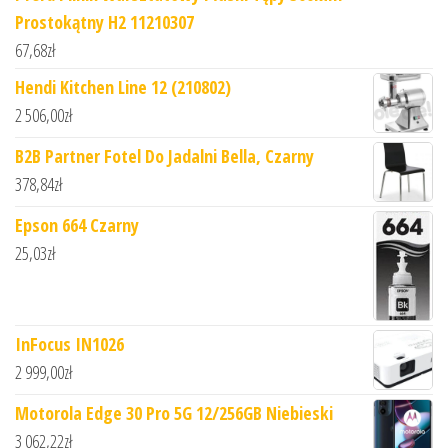
Prostokątny H2 11210307
67,68
zł
Hendi Kitchen Line 12 (210802)
2 506,00
zł
B2B Partner Fotel Do Jadalni Bella, Czarny
378,84
zł
Epson 664 Czarny
25,03
zł
InFocus IN1026
2 999,00
zł
Motorola Edge 30 Pro 5G 12/256GB Niebieski
3 062,22
zł