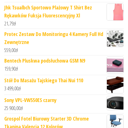
Jhk Tsualbch Sportowo Plażowy T Shirt Bez
Rękawków Fuksja Fluorescencyjny Xl
21,79
zł
Protec Zestaw Do Monitoringu 4 Kamery Full Hd
Zewnętrzne
559,00
zł
Bentech Pluskwa podsłuchowa GSM N9
159,90
zł
Stół Do Masażu Tajskiego Thai Nui 110
3 499,00
zł
Sony VPL-VW550ES czarny
25 900,00
zł
Grospol Fotel Biurowy Starter 3D Chrome
Tkanina Valencia 12 Kolorów