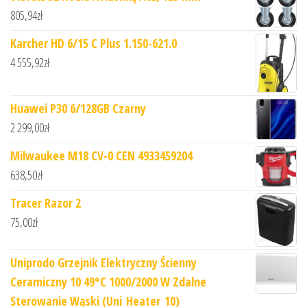
805,94
zł
Karcher HD 6/15 C Plus 1.150-621.0
4 555,92
zł
Huawei P30 6/128GB Czarny
2 299,00
zł
Milwaukee M18 CV-0 CEN 4933459204
638,50
zł
Tracer Razor 2
75,00
zł
Uniprodo Grzejnik Elektryczny Ścienny
Ceramiczny 10 49°C 1000/2000 W Zdalne
Sterowanie Wąski (Uni_Heater_10)