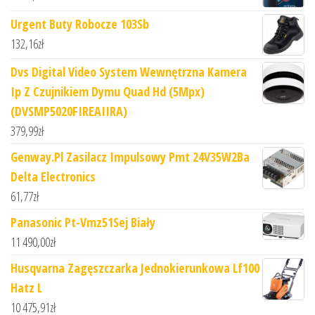
Urgent Buty Robocze 103Sb
132,16
zł
Dvs Digital Video System Wewnętrzna Kamera
Ip Z Czujnikiem Dymu Quad Hd (5Mpx)
(DVSMP5020FIREAIIRA)
379,99
zł
Genway.Pl Zasilacz Impulsowy Pmt 24V35W2Ba
Delta Electronics
61,77
zł
Panasonic Pt-Vmz51Sej Biały
11 490,00
zł
Husqvarna Zagęszczarka Jednokierunkowa Lf100
Hatz L
10 475,91
zł