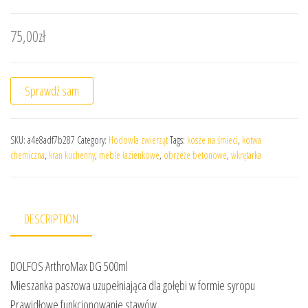
75,00
zł
Sprawdź sam
SKU:
a4e8adf7b287
Category:
Hodowla zwierząt
Tags:
kosze na śmieci
,
kotwa
chemiczna
,
kran kuchenny
,
meble łazienkowe
,
obrzeże betonowe
,
wkrętarka
DESCRIPTION
DOLFOS ArthroMax DG 500ml
Mieszanka paszowa uzupełniająca dla gołębi w formie syropu
Prawidłowe funkcjonowanie stawów