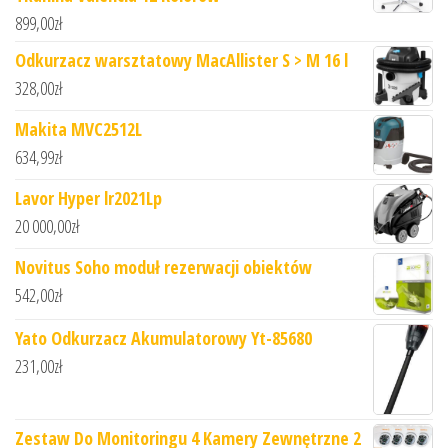
899,00
zł
Odkurzacz warsztatowy MacAllister S > M 16 l
328,00
zł
Makita MVC2512L
634,99
zł
Lavor Hyper lr2021Lp
20 000,00
zł
Novitus Soho moduł rezerwacji obiektów
542,00
zł
Yato Odkurzacz Akumulatorowy Yt-85680
231,00
zł
Zestaw Do Monitoringu 4 Kamery Zewnętrzne 2