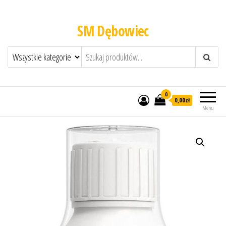
SM Dębowiec
0
0,00zł
Menu