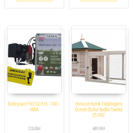
Elektryzator PASTUCH AS-1100 –
Homcom Kurnik Z Wybiegiem
AKNA
Domek Dla Kur Budka Pawhut
D51092
220,00
zł
689,90
zł