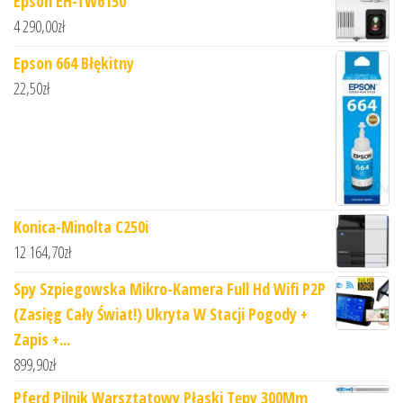
Epson EH-TW6150
4 290,00
zł
Epson 664 Błękitny
22,50
zł
Konica-Minolta C250i
12 164,70
zł
Spy Szpiegowska Mikro-Kamera Full Hd Wifi P2P
(Zasięg Cały Świat!) Ukryta W Stacji Pogody +
Zapis +...
899,90
zł
Pferd Pilnik Warsztatowy Płaski Tępy 300Mm