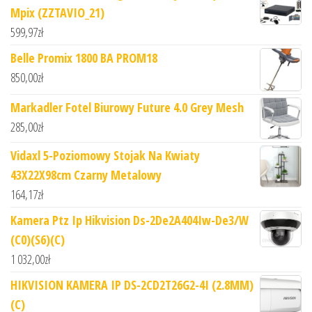
Mpix (ZZTAVIO_21)
599,97
zł
Belle Promix 1800 BA PROM18
850,00
zł
Markadler Fotel Biurowy Future 4.0 Grey Mesh
285,00
zł
Vidaxl 5-Poziomowy Stojak Na Kwiaty
43X22X98cm Czarny Metalowy
164,17
zł
Kamera Ptz Ip Hikvision Ds-2De2A404Iw-De3/W
(C0)(S6)(C)
1 032,00
zł
HIKVISION KAMERA IP DS-2CD2T26G2-4I (2.8MM)
(C)