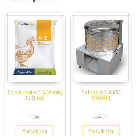
Trouw Polfamix A+Z 1Kg Witaminy
Skubarka Do Drobiu 50
Dla Niosek
570050001
10,49
zł
2 099,00
zł
Sprawdź sam
Sprawdź sam