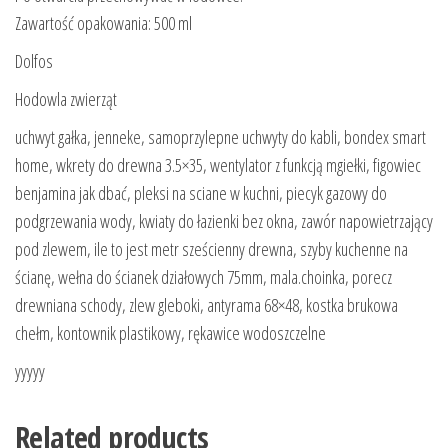
Zawartość opakowania: 500 ml
Dolfos
Hodowla zwierząt
uchwyt gałka, jenneke, samoprzylepne uchwyty do kabli, bondex smart
home, wkrety do drewna 3.5×35, wentylator z funkcją mgiełki, figowiec
benjamina jak dbać, pleksi na sciane w kuchni, piecyk gazowy do
podgrzewania wody, kwiaty do łazienki bez okna, zawór napowietrzający
pod zlewem, ile to jest metr sześcienny drewna, szyby kuchenne na
ścianę, wełna do ścianek działowych 75mm, mala.choinka, porecz
drewniana schody, zlew gleboki, antyrama 68×48, kostka brukowa
chełm, kontownik plastikowy, rękawice wodoszczelne
yyyyy
Related products