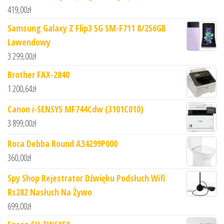
419,00
zł
Samsung Galaxy Z Flip3 5G SM-F711 8/256GB
Lawendowy
3 299,00
zł
Brother FAX-2840
1 200,64
zł
Canon i-SENSYS MF744Cdw (3101C010)
3 899,00
zł
Roca Debba Round A34299P000
360,00
zł
Spy Shop Rejestrator Dźwięku Podsłuch Wifi
Rs282 Nasłuch Na Żywo
699,00
zł