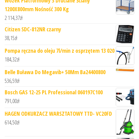
Wózek Platformowy 3 Druciane Ściany
1200X800mm Nośność 300 Kg
2 114,37
zł
Citizen SDC-812NR czarny
38,15
zł
Pompa ręczna do oleju 7l/min z osprzętem 13 020
184,32
zł
Belle Buława Do Megavib+ 50Mm Ba24400800
536,59
zł
Bosch GAS 12-25 PL Professional 060197C100
791,00
zł
HAGEN ODKURZACZ WARSZTATOWY TTD- VC20FD
614,50
zł