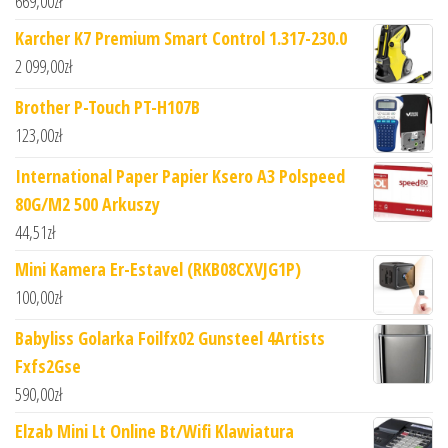
669,00
zł
Karcher K7 Premium Smart Control 1.317-230.0
2 099,00
zł
Brother P-Touch PT-H107B
123,00
zł
International Paper Papier Ksero A3 Polspeed
80G/M2 500 Arkuszy
44,51
zł
Mini Kamera Er-Estavel (RKB08CXVJG1P)
100,00
zł
Babyliss Golarka Foilfx02 Gunsteel 4Artists
Fxfs2Gse
590,00
zł
Elzab Mini Lt Online Bt/Wifi Klawiatura