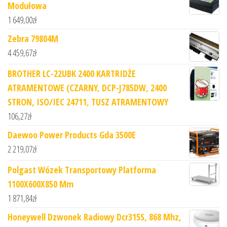
Modułowa
1 649,00
zł
Zebra 79804M
4 459,67
zł
BROTHER LC-22UBK 2400 KARTRIDŻE
ATRAMENTOWE (CZARNY, DCP-J785DW, 2400
STRON, ISO/IEC 24711, TUSZ ATRAMENTOWY
106,27
zł
Daewoo Power Products Gda 3500E
2 219,07
zł
Polgast Wózek Transportowy Platforma
1100X600X850 Mm
1 871,84
zł
Honeywell Dzwonek Radiowy Dcr315S, 868 Mhz,