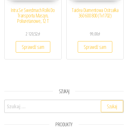
Intra.Se Swedmach Rolki Do
Taidea Diamentowa Ostrzałka
Transportu Maszyn,
360 600 800 (Tv1702)
Poliuretanowe, 12 T
2 120,52
zł
99,00
zł
Sprawdź sam
Sprawdź sam
SZUKAJ
Szukaj:
PRODUKTY