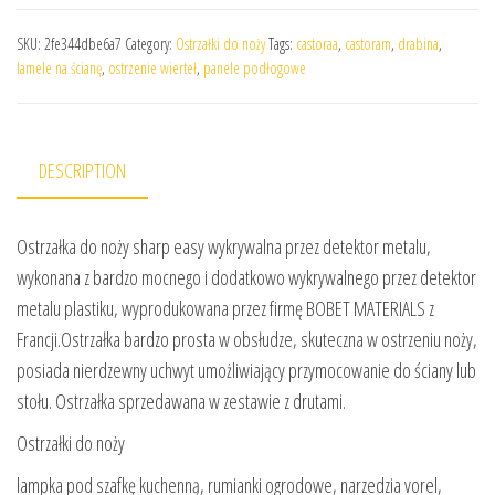
SKU:
2fe344dbe6a7
Category:
Ostrzałki do noży
Tags:
castoraa
,
castoram
,
drabina
,
lamele na ścianę
,
ostrzenie wierteł
,
panele podłogowe
DESCRIPTION
Ostrzałka do noży sharp easy wykrywalna przez detektor metalu,
wykonana z bardzo mocnego i dodatkowo wykrywalnego przez detektor
metalu plastiku, wyprodukowana przez firmę BOBET MATERIALS z
Francji.Ostrzałka bardzo prosta w obsłudze, skuteczna w ostrzeniu noży,
posiada nierdzewny uchwyt umożliwiający przymocowanie do ściany lub
stołu. Ostrzałka sprzedawana w zestawie z drutami.
Ostrzałki do noży
lampka pod szafkę kuchenną, rumianki ogrodowe, narzedzia vorel,