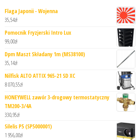
Flaga Japonii - Wojenna
35,54
zł
Pomocnik Fryzjerski Intro Lux
99,00
zł
Dpm Maszt Składany 1m (MS38100)
35,14
zł
Nilfisk ALTO ATTIX 965-21 SD XC
8 070,55
zł
HONEYWELL zawór 3-drogowy termostatyczny
TM200-3/4A
330,95
zł
Silelis P5 (SP5000001)
1 956,00
zł