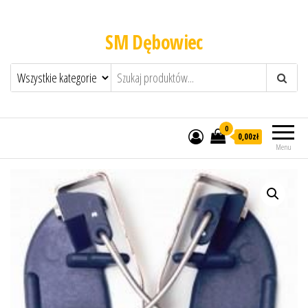
SM Dębowiec
0
0,00zł
Menu