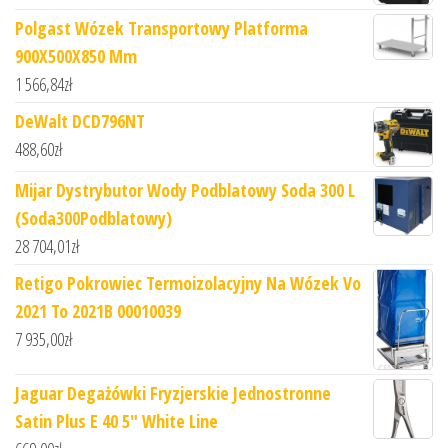
Polgast Wózek Transportowy Platforma
900X500X850 Mm
1 566,84
zł
DeWalt DCD796NT
488,60
zł
Mijar Dystrybutor Wody Podblatowy Soda 300 L
(Soda300Podblatowy)
28 704,01
zł
Retigo Pokrowiec Termoizolacyjny Na Wózek Vo
2021 To 2021B 00010039
7 935,00
zł
Jaguar Degażówki Fryzjerskie Jednostronne
Satin Plus E 40 5" White Line