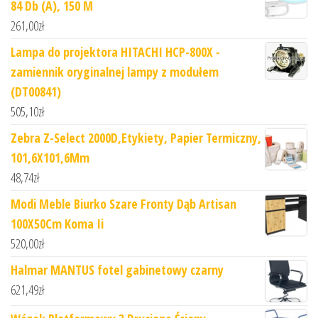
84 Db (A), 150 M
261,00
zł
Lampa do projektora HITACHI HCP-800X -
zamiennik oryginalnej lampy z modułem
(DT00841)
505,10
zł
Zebra Z-Select 2000D,Etykiety, Papier Termiczny,
101,6X101,6Mm
48,74
zł
Modi Meble Biurko Szare Fronty Dąb Artisan
100X50Cm Koma Ii
520,00
zł
Halmar MANTUS fotel gabinetowy czarny
621,49
zł