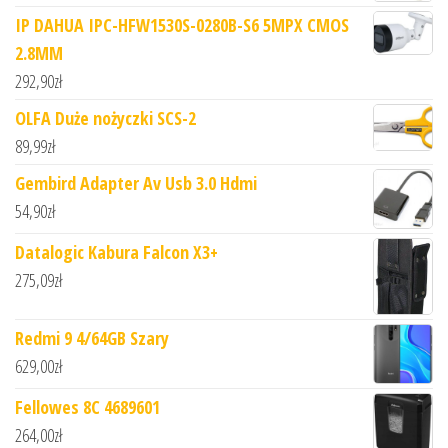
IP DAHUA IPC-HFW1530S-0280B-S6 5MPX CMOS
2.8MM
292,90
zł
OLFA Duże nożyczki SCS-2
89,99
zł
Gembird Adapter Av Usb 3.0 Hdmi
54,90
zł
Datalogic Kabura Falcon X3+
275,09
zł
Redmi 9 4/64GB Szary
629,00
zł
Fellowes 8C 4689601
264,00
zł