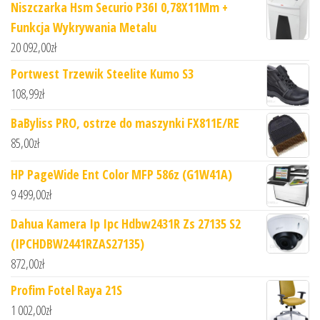
Niszczarka Hsm Securio P36I 0,78X11Mm +
Funkcja Wykrywania Metalu
20 092,00
zł
Portwest Trzewik Steelite Kumo S3
108,99
zł
BaByliss PRO, ostrze do maszynki FX811E/RE
85,00
zł
HP PageWide Ent Color MFP 586z (G1W41A)
9 499,00
zł
Dahua Kamera Ip Ipc Hdbw2431R Zs 27135 S2
(IPCHDBW2441RZAS27135)
872,00
zł
Profim Fotel Raya 21S
1 002,00
zł