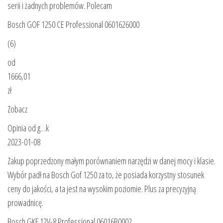
serii i żadnych problemów. Polecam
Bosch GOF 1250 CE Professional 0601626000
(6)
od
1666,01
zł
Zobacz
Opinia od g…k
2023-01-08
Zakup poprzedzony małym porównaniem narzędzi w danej mocy i klasie.
Wybór padł na Bosch Gof 1250 za to, że posiada korzystny stosunek
ceny do jakości, a ta jest na wysokim poziomie. Plus za precyzyjną
prowadnicę.
Bosch GKF 12V-8 Professional 06016B0002