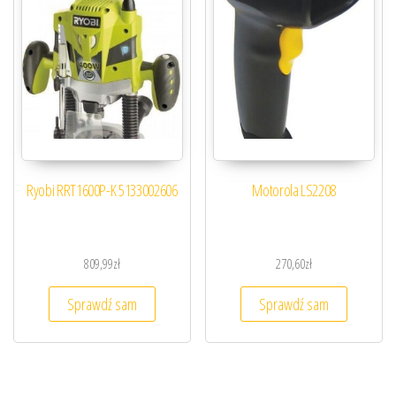
Ryobi RRT1600P-K 5133002606
Motorola LS2208
809,99
zł
270,60
zł
Sprawdź sam
Sprawdź sam