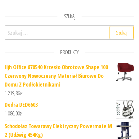
SZUKAJ
Szukaj:
PRODUKTY
Hjh Office 670540 Krzesło Obrotowe Shape 100
Czerwony Nowoczesny Materiał Biurowe Do
Domu Z Podłokietnikami
1 219,86
zł
Dedra DED6603
1 086,00
zł
Schodołaz Towarowy Elektryczny Powermate M
2 (Udźwig 454Kg)