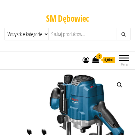
SM Dębowiec
0
0,00zł
Menu