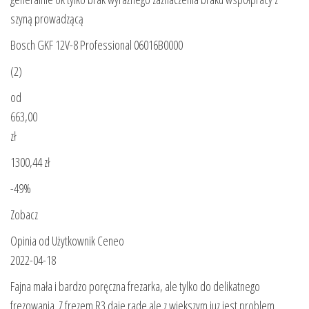
szyną prowadzącą
Bosch GKF 12V-8 Professional 06016B0000
(2)
od
663,00
zł
1300,44 zł
-49%
Zobacz
Opinia od Użytkownik Ceneo
2022-04-18
Fajna mała i bardzo poręczna frezarka, ale tylko do delikatnego
frezowania. Z frezem R3 daje rade ale z wiekszym juz jest problem.