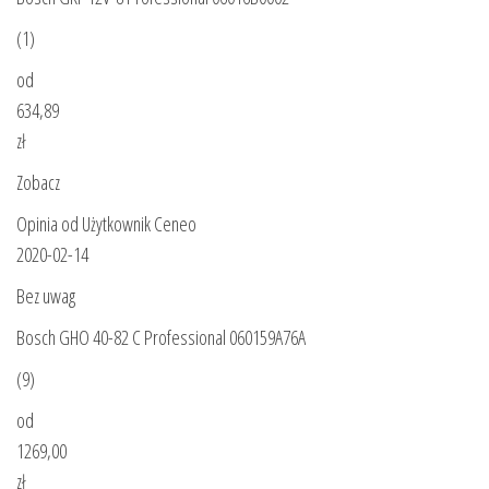
(1)
od
634,89
zł
Zobacz
Opinia od Użytkownik Ceneo
2020-02-14
Bez uwag
Bosch GHO 40-82 C Professional 060159A76A
(9)
od
1269,00
zł