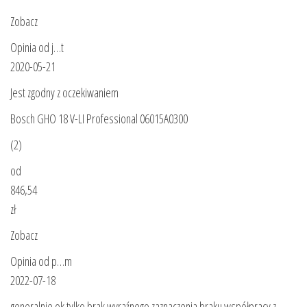
Zobacz
Opinia od j…t
2020-05-21
Jest zgodny z oczekiwaniem
Bosch GHO 18 V-LI Professional 06015A0300
(2)
od
846,54
zł
Zobacz
Opinia od p…m
2022-07-18
generalnie ok tylko brak wyraźnego zaznaczenia braku współpracy z