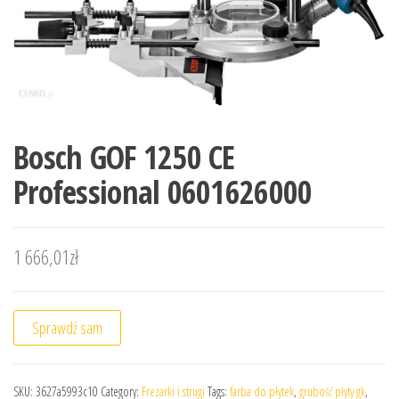
Bosch GOF 1250 CE
Professional 0601626000
1 666,01
zł
Sprawdź sam
SKU:
3627a5993c10
Category:
Frezarki i strugi
Tags:
farba do płytek
,
grubość płyty gk
,