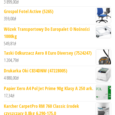
3 899,00
zł
Grospol Fotel Active (5265)
359,00
zł
Wózek Transportowy Do Europalet O Nośności
1000kg
549,81
zł
Taski Odkurzacz Aero 8 Euro Diversey (7524247)
1 204,79
zł
Drukarka Oki C834DNW (47228005)
4 880,00
zł
Papier Xero A4 Pol Jet Prime 90g Klasy A 250 ark.
17,34
zł
Karcher CarpetPro RM 760 Classic środek
czyszczący 0,8kg 6.290-175.0