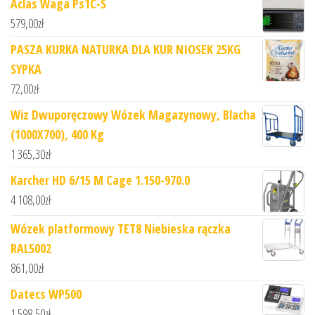
Aclas Waga Ps1C-S
579,00
zł
PASZA KURKA NATURKA DLA KUR NIOSEK 25KG
SYPKA
72,00
zł
Wiz Dwuporęczowy Wózek Magazynowy, Blacha
(1000X700), 400 Kg
1 365,30
zł
Karcher HD 6/15 M Cage 1.150-970.0
4 108,00
zł
Wózek platformowy TET8 Niebieska rączka
RAL5002
861,00
zł
Datecs WP500
1 598,50
zł