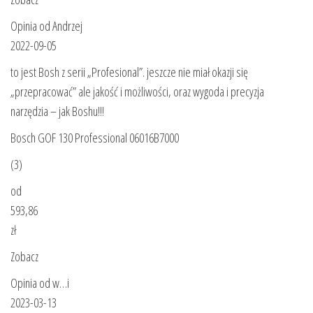
Opinia od Andrzej
2022-09-05
to jest Bosh z serii „Profesional”. jeszcze nie miał okazji się
„przepracować” ale jakość i możliwości, oraz wygoda i precyzja
narzędzia – jak Boshu!!!
Bosch GOF 130 Professional 06016B7000
(3)
od
593,86
zł
Zobacz
Opinia od w…i
2023-03-13