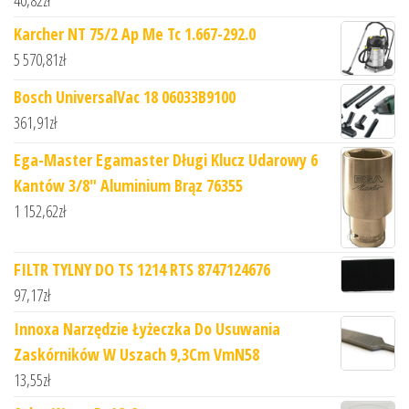
Karcher NT 75/2 Ap Me Tc 1.667-292.0
5 570,81
zł
Bosch UniversalVac 18 06033B9100
361,91
zł
Ega-Master Egamaster Długi Klucz Udarowy 6
Kantów 3/8" Aluminium Brąz 76355
1 152,62
zł
FILTR TYLNY DO TS 1214 RTS 8747124676
97,17
zł
Innoxa Narzędzie Łyżeczka Do Usuwania
Zaskórników W Uszach 9,3Cm VmN58
13,55
zł