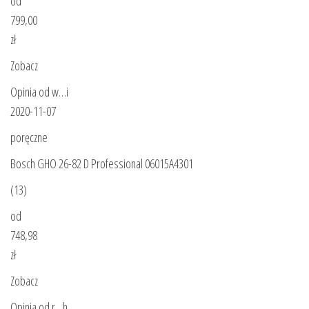
od
799,00
zł
Zobacz
Opinia od w…i
2020-11-07
poręczne
Bosch GHO 26-82 D Professional 06015A4301
(13)
od
748,98
zł
Zobacz
Opinia od r…h