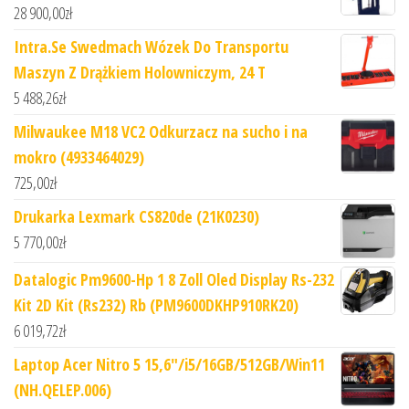
28 900,00
zł
Intra.Se Swedmach Wózek Do Transportu
Maszyn Z Drążkiem Holowniczym, 24 T
5 488,26
zł
Milwaukee M18 VC2 Odkurzacz na sucho i na
mokro (4933464029)
725,00
zł
Drukarka Lexmark CS820de (21K0230)
5 770,00
zł
Datalogic Pm9600-Hp 1 8 Zoll Oled Display Rs-232
Kit 2D Kit (Rs232) Rb (PM9600DKHP910RK20)
6 019,72
zł
Laptop Acer Nitro 5 15,6"/i5/16GB/512GB/Win11
(NH.QELEP.006)