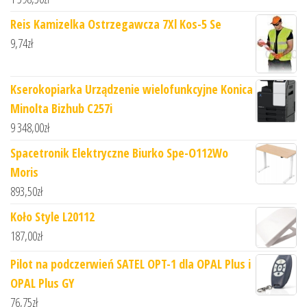
Reis Kamizelka Ostrzegawcza 7Xl Kos-5 Se
9,74
zł
Kserokopiarka Urządzenie wielofunkcyjne Konica
Minolta Bizhub C257i
9 348,00
zł
Spacetronik Elektryczne Biurko Spe-O112Wo
Moris
893,50
zł
Koło Style L20112
187,00
zł
Pilot na podczerwień SATEL OPT-1 dla OPAL Plus i
OPAL Plus GY
76,75
zł