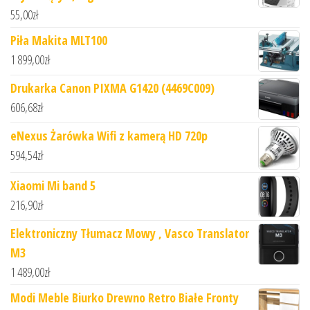
55,00
zł
Piła Makita MLT100
1 899,00
zł
Drukarka Canon PIXMA G1420 (4469C009)
606,68
zł
eNexus Żarówka Wifi z kamerą HD 720p
594,54
zł
Xiaomi Mi band 5
216,90
zł
Elektroniczny Tłumacz Mowy , Vasco Translator
M3
1 489,00
zł
Modi Meble Biurko Drewno Retro Białe Fronty