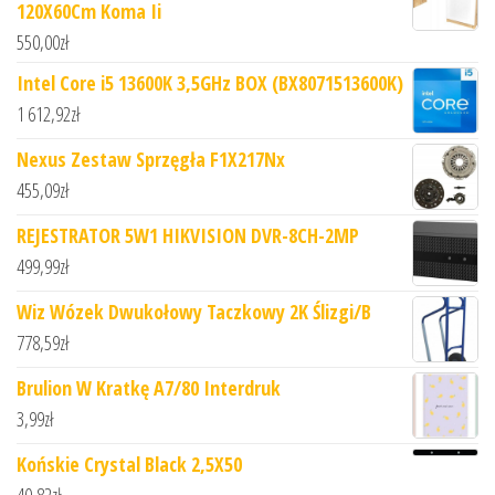
120X60Cm Koma Ii
550,00
zł
Intel Core i5 13600K 3,5GHz BOX (BX8071513600K)
1 612,92
zł
Nexus Zestaw Sprzęgła F1X217Nx
455,09
zł
REJESTRATOR 5W1 HIKVISION DVR-8CH-2MP
499,99
zł
Wiz Wózek Dwukołowy Taczkowy 2K Ślizgi/B
778,59
zł
Brulion W Kratkę A7/80 Interdruk
3,99
zł
Końskie Crystal Black 2,5X50
40,82
zł