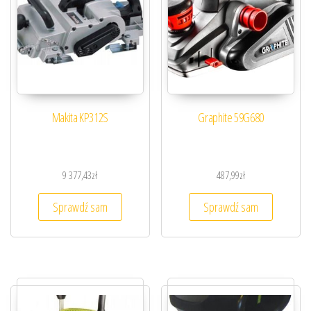
Makita KP312S
Graphite 59G680
9 377,43
zł
487,99
zł
Sprawdź sam
Sprawdź sam