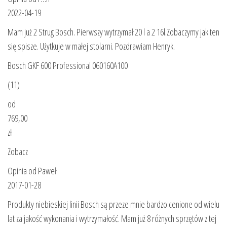
2022-04-19
Mam już 2 Strug Bosch. Pierwszy wytrzymał 20 l a 2 16l.Zobaczymy jak ten
się spisze. Użytkuje w małej stolarni. Pozdrawiam Henryk.
Bosch GKF 600 Professional 060160A100
(11)
od
769,00
zł
Zobacz
Opinia od Paweł
2017-01-28
Produkty niebieskiej linii Bosch są przeze mnie bardzo cenione od wielu
lat za jakość wykonania i wytrzymałość. Mam już 8 różnych sprzętów z tej