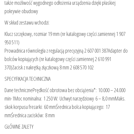
także możliwość wygodnego odłożenia urządzenia dzięki płaskiej
pokrywie obudowy
W skład zestawu wchodzi:
Klucz szczękowy, rozmiar 19 mm (nr katalogowy części zamiennej 1 907
950 511)
Prowadnica równoległa z regulacją precyzyjną 2 607 001 387Adapter do
bolców kopiujących (nr katalogowy części zamiennej 2 610 991
370)Zacisk z nakrętką złączkową 8 mm 2 608 570 102
SPECYFIKACJA TECHNICZNA
Dane technicznePrędkość obrotowa bez obciążenia*: 10.000 – 24.000
min-1Moc nominalna: 1 250 W: Uchwyt narzędziowy 6 – 8,0 mmMaks.
skok korpusu frezarki: 60 mmŚrednica bolca kopiującego: 17
mmŚrednica zacisków: 8 mm
GŁÓWNE ZALETY