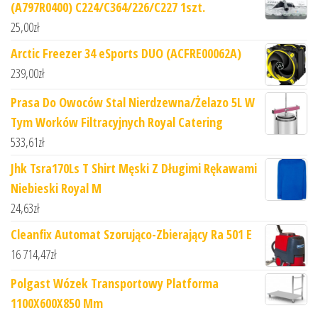
(A797R0400) C224/C364/226/C227 1szt.
25,00
zł
Arctic Freezer 34 eSports DUO (ACFRE00062A)
239,00
zł
Prasa Do Owoców Stal Nierdzewna/Żelazo 5L W
Tym Worków Filtracyjnych Royal Catering
533,61
zł
Jhk Tsra170Ls T Shirt Męski Z Długimi Rękawami
Niebieski Royal M
24,63
zł
Cleanfix Automat Szorująco-Zbierający Ra 501 E
16 714,47
zł
Polgast Wózek Transportowy Platforma
1100X600X850 Mm