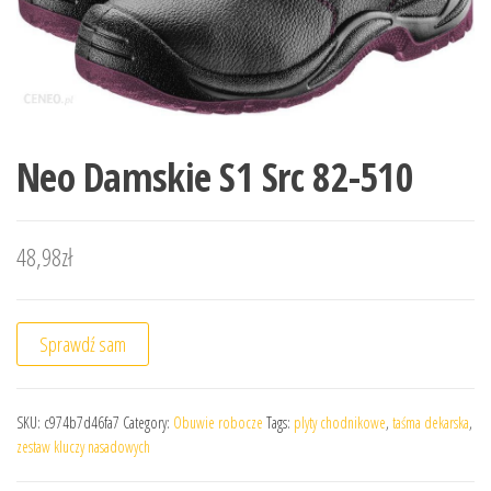
Neo Damskie S1 Src 82-510
48,98
zł
Sprawdź sam
SKU:
c974b7d46fa7
Category:
Obuwie robocze
Tags:
plyty chodnikowe
,
taśma dekarska
,
zestaw kluczy nasadowych