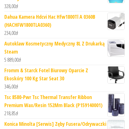
328,00
zł
Dahua Kamera Hdcvi Hac Hfw1800Tl A 0360B
(HACHFW1800TLA0360)
234,00
zł
Autoklaw Kosmetyczny Medyczny 8L Z Drukarką
Steam
5 889,00
zł
Fromm & Starck Fotel Biurowy Oparcie Z
Ekoskóry 100 Kg Star Seat 30
346,00
zł
Tsc 8580-Pwr Tsc Thermal Transfer Ribbon
Premium Wax/Resin 152Mm Black (P159140001)
218,85
zł
Konica Minolta [Serwis] Zęby Fusera/Odrywaczki