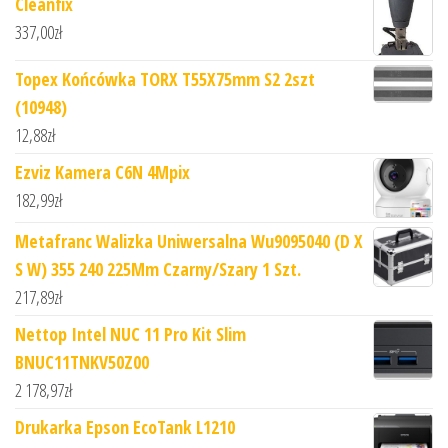
Cleanfix
337,00
zł
Topex Końcówka TORX T55X75mm S2 2szt
(10948)
12,88
zł
Ezviz Kamera C6N 4Mpix
182,99
zł
Metafranc Walizka Uniwersalna Wu9095040 (D X
S W) 355 240 225Mm Czarny/Szary 1 Szt.
217,89
zł
Nettop Intel NUC 11 Pro Kit Slim
BNUC11TNKV50Z00
2 178,97
zł
Drukarka Epson EcoTank L1210