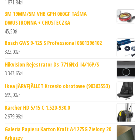
1 871,84
zł
3M 19MM/5M VHB GPH 060GF TAŚMA
DWUSTRONNA + CHUSTECZKA
45,50
zł
Bosch GWS 9-125 S Professional 0601396102
322,00
zł
Hikvision Rejestrator Ds-7716Nxi-I4/16P/S
3 343,65
zł
Ikea JÄRVFJÄLLET Krzesło obrotowe (90363553)
699,00
zł
Karcher HD 5/15 C 1.520-930.0
2 979,99
zł
Galeria Papieru Karton Kraft A4 275G Zielony 20
Arkuszy