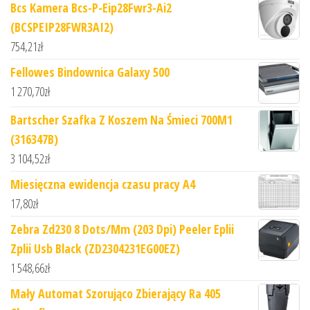
Bcs Kamera Bcs-P-Eip28Fwr3-Ai2
(BCSPEIP28FWR3AI2)
754,21
zł
Fellowes Bindownica Galaxy 500
1 270,70
zł
Bartscher Szafka Z Koszem Na Śmieci 700M1
(316347B)
3 104,52
zł
Miesięczna ewidencja czasu pracy A4
17,80
zł
Zebra Zd230 8 Dots/Mm (203 Dpi) Peeler Eplii
Zplii Usb Black (ZD2304231EG00EZ)
1 548,66
zł
Mały Automat Szorująco Zbierający Ra 405