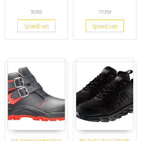
59,90
zł
171,95
zł
Sprawdź sam
Sprawdź sam
Buty Ochronne Ardon Hobart
Neo Tools S1P Src Z Wkładką