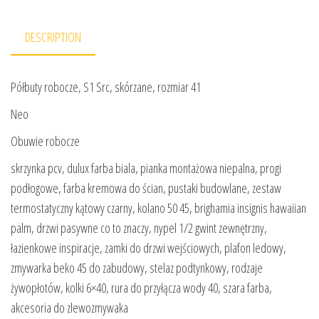
DESCRIPTION
Półbuty robocze, S1 Src, skórzane, rozmiar 41
Neo
Obuwie robocze
skrzynka pcv, dulux farba biala, pianka montażowa niepalna, progi
podłogowe, farba kremowa do ścian, pustaki budowlane, zestaw
termostatyczny kątowy czarny, kolano 50 45, brighamia insignis hawaiian
palm, drzwi pasywne co to znaczy, nypel 1/2 gwint zewnętrzny,
łazienkowe inspiracje, zamki do drzwi wejściowych, plafon ledowy,
zmywarka beko 45 do zabudowy, stelaz podtynkowy, rodzaje
żywopłotów, kolki 6×40, rura do przyłącza wody 40, szara farba,
akcesoria do zlewozmywaka