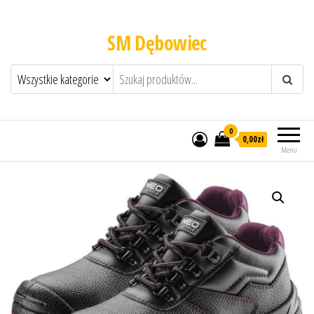
SM Dębowiec
0
0,00zł
Menu