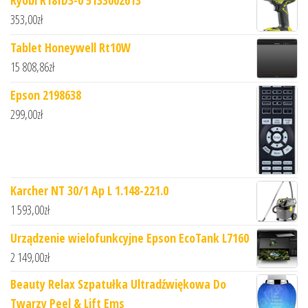
353,00
zł
Tablet Honeywell Rt10W
15 808,86
zł
Epson 2198638
299,00
zł
Karcher NT 30/1 Ap L 1.148-221.0
1 593,00
zł
Urządzenie wielofunkcyjne Epson EcoTank L7160
2 149,00
zł
Beauty Relax Szpatułka Ultradźwiękowa Do
Twarzy Peel & Lift Ems