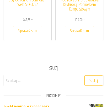
Weld S3 G3257
Kevlarową I Podnoskiem
Kompozytowym
447,58
zł
190,00
zł
Sprawdź sam
Sprawdź sam
SZUKAJ
Szukaj:
PRODUKTY
Ryobi R18ID3-0 5133002613