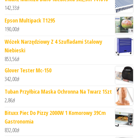
142,33
zł
Epson Multipack T1295
190,00
zł
Wózek Narzędziowy Z 4 Szufladami Stalowy
Niebieski
853,56
zł
Glover Tester Mc-150
342,00
zł
Tuban Przyłbica Maska Ochronna Na Twarz 1Szt
2,86
zł
Bituxx Piec Do Pizzy 2000W 1 Komorowy 39Cm
Gastronomia
832,00
zł