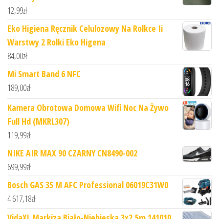
12,99
zł
Eko Higiena Ręcznik Celulozowy Na Rolkce Ii
Warstwy 2 Rolki Eko Higena
84,00
zł
Mi Smart Band 6 NFC
189,00
zł
Kamera Obrotowa Domowa Wifi Noc Na Żywo
Full Hd (MKRL307)
119,99
zł
NIKE AIR MAX 90 CZARNY CN8490-002
699,99
zł
Bosch GAS 35 M AFC Professional 06019C31W0
4 617,18
zł
VidaXL Markiza Biało-Niebieska 3x2,5m 141010