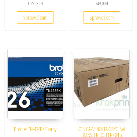
1 551,80
zł
349,00
zł
Sprawdź sam
Sprawdź sam
Brother TN-426BK Czarny
KONICA-MINOLTA ORYGINAŁ
TRANSFER ROLLER ONLY