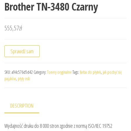
Brother TN-3480 Czarny
555,57
zł
Sprawdź sam
SKU:
a94c576d5d42
Category:
Tonery oryginalne
Tags:
farba do płytek
,
jak pozbyć się
pająków
,
płyty osb
DESCRIPTION
Wydajność druku do 8 000 stron zgodnie z normą ISO/IEC 19752