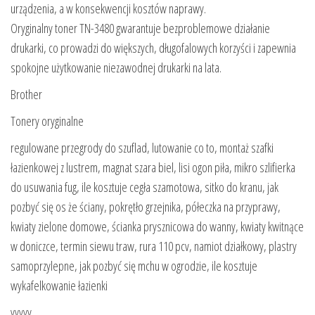
urządzenia, a w konsekwencji kosztów naprawy.
Oryginalny toner TN-3480 gwarantuje bezproblemowe działanie
drukarki, co prowadzi do większych, długofalowych korzyści i zapewnia
spokojne użytkowanie niezawodnej drukarki na lata.
Brother
Tonery oryginalne
regulowane przegrody do szuflad, lutowanie co to, montaż szafki
łazienkowej z lustrem, magnat szara biel, lisi ogon piła, mikro szlifierka
do usuwania fug, ile kosztuje cegła szamotowa, sitko do kranu, jak
pozbyć się os że ściany, pokrętło grzejnika, półeczka na przyprawy,
kwiaty zielone domowe, ścianka prysznicowa do wanny, kwiaty kwitnące
w doniczce, termin siewu traw, rura 110 pcv, namiot działkowy, plastry
samoprzylepne, jak pozbyć się mchu w ogrodzie, ile kosztuje
wykafelkowanie łazienki
yyyyy