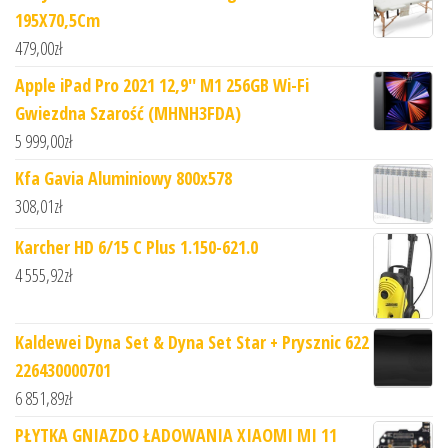
195X70,5Cm
479,00
zł
Apple iPad Pro 2021 12,9'' M1 256GB Wi-Fi
Gwiezdna Szarość (MHNH3FDA)
5 999,00
zł
Kfa Gavia Aluminiowy 800x578
308,01
zł
Karcher HD 6/15 C Plus 1.150-621.0
4 555,92
zł
Kaldewei Dyna Set & Dyna Set Star + Prysznic 622
226430000701
6 851,89
zł
PŁYTKA GNIAZDO ŁADOWANIA XIAOMI MI 11