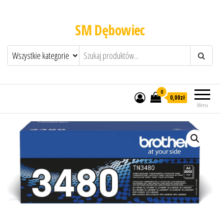
SM Dębowiec
0
0,00zł
Menu