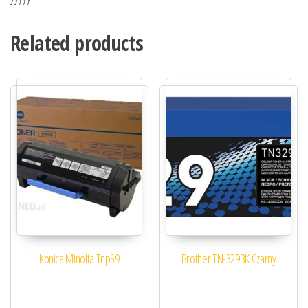
Related products
Konica Minolta Tnp59
Brother TN-329BK Czarny