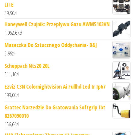
LITE
39,90
zł
Honeywell Czujnik: Przepływu Gazu AWM5103VN
1 062,67
zł
Maseczka Do Sztucznego Oddychania- B&J
3,99
zł
Scheppach Nts20 20L
311,16
zł
Ezviz C3N Colornightvision Ai Fullhd Led Ir Ip67
199,00
zł
Grattec Narzedzie Do Gratowania Softgrip Ibt
8267090010
156,64
zł