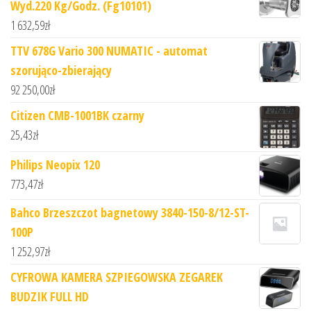
Wyd.220 Kg/Godz. (Fg10101)
1 632,59
zł
TTV 678G Vario 300 NUMATIC - automat
szorująco-zbierający
92 250,00
zł
Citizen CMB-1001BK czarny
25,43
zł
Philips Neopix 120
773,47
zł
Bahco Brzeszczot bagnetowy 3840-150-8/12-ST-
100P
1 252,97
zł
CYFROWA KAMERA SZPIEGOWSKA ZEGAREK
BUDZIK FULL HD