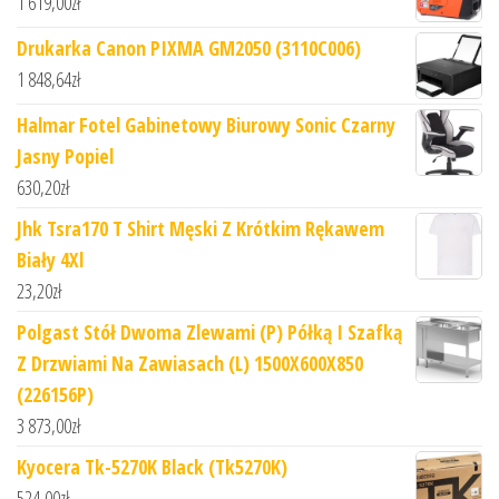
1 619,00
zł
Drukarka Canon PIXMA GM2050 (3110C006)
1 848,64
zł
Halmar Fotel Gabinetowy Biurowy Sonic Czarny
Jasny Popiel
630,20
zł
Jhk Tsra170 T Shirt Męski Z Krótkim Rękawem
Biały 4Xl
23,20
zł
Polgast Stół Dwoma Zlewami (P) Półką I Szafką
Z Drzwiami Na Zawiasach (L) 1500X600X850
(226156P)
3 873,00
zł
Kyocera Tk-5270K Black (Tk5270K)
524,00
zł