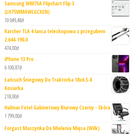
Samsung WM75A Flipchart Flip 3
(LH75WMAWLGCXEN)
10 049,48
zł
Karcher TLA 4 lanca teleskopowa z przegubem
2.644-190.0
474,00
zł
iPhone 13 Pro
6 100,87
zł
Łańcuch Śniegowy Do Traktorka 18x6.5-8
Kosiarka
218,00
zł
Halmar Fotel Gabinetowy Biurowy Czarny - Skóra
1 799,00
zł
Forgast Maszynka Do Mielenia Mięsa (Wilk)