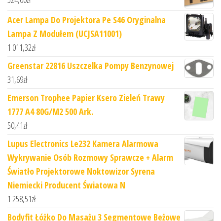
Acer Lampa Do Projektora Pe S46 Oryginalna
Lampa Z Modułem (UCJSA11001)
1 011,32
zł
Greenstar 22816 Uszczelka Pompy Benzynowej
31,69
zł
Emerson Trophee Papier Ksero Zieleń Trawy
1777 A4 80G/M2 500 Ark.
50,41
zł
Lupus Electronics Le232 Kamera Alarmowa
Wykrywanie Osób Rozmowy Sprawcze + Alarm
Światło Projektorowe Noktowizor Syrena
Niemiecki Producent Światowa N
1 258,51
zł
Bodyfit Łóżko Do Masażu 3 Segmentowe Beżowe