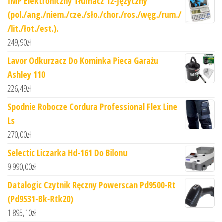
IMP Elektroniczny Tłumacz 12-Języczny
(pol./ang./niem./cze./sło./chor./ros./węg./rum./
/lit./łot./est.).
249,90
zł
Lavor Odkurzacz Do Kominka Pieca Garażu
Ashley 110
226,49
zł
Spodnie Robocze Cordura Professional Flex Line
Ls
270,00
zł
Selectic Liczarka Hd-161 Do Bilonu
9 990,00
zł
Datalogic Czytnik Ręczny Powerscan Pd9500-Rt
(Pd9531-Bk-Rtk20)
1 895,10
zł