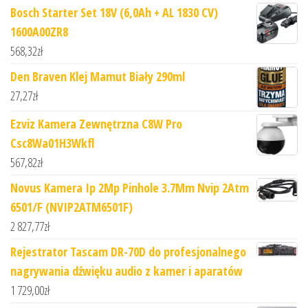
Bosch Starter Set 18V (6,0Ah + AL 1830 CV)
1600A00ZR8
568,32
zł
Den Braven Klej Mamut Biały 290ml
27,27
zł
Ezviz Kamera Zewnętrzna C8W Pro
Csc8Wa01H3Wkfl
567,82
zł
Novus Kamera Ip 2Mp Pinhole 3.7Mm Nvip 2Atm
6501/F (NVIP2ATM6501F)
2 827,77
zł
​Rejestrator Tascam DR-70D do profesjonalnego
nagrywania dźwięku audio z kamer i aparatów
1 729,00
zł