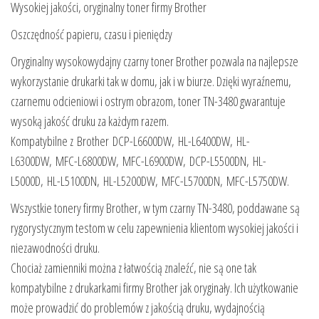
Wysokiej jakości, oryginalny toner firmy Brother
Oszczędność papieru, czasu i pieniędzy
Oryginalny wysokowydajny czarny toner Brother pozwala na najlepsze
wykorzystanie drukarki tak w domu, jak i w biurze. Dzięki wyraźnemu,
czarnemu odcieniowi i ostrym obrazom, toner TN-3480 gwarantuje
wysoką jakość druku za każdym razem.
Kompatybilne z Brother DCP-L6600DW, HL-L6400DW, HL-
L6300DW, MFC-L6800DW, MFC-L6900DW, DCP-L5500DN, HL-
L5000D, HL-L5100DN, HL-L5200DW, MFC-L5700DN, MFC-L5750DW.
Wszystkie tonery firmy Brother, w tym czarny TN-3480, poddawane są
rygorystycznym testom w celu zapewnienia klientom wysokiej jakości i
niezawodności druku.
Chociaż zamienniki można z łatwością znaleźć, nie są one tak
kompatybilne z drukarkami firmy Brother jak oryginały. Ich użytkowanie
może prowadzić do problemów z jakością druku, wydajnością