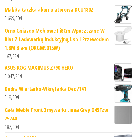
Makita taczka akumulatorowa DCU180Z
3 699,00
zł
Orno Gniazdo Meblowe Fi8Cm Wpuszczane W
Blat Z Ładowarką Indukcyjną,Usb I Przewodem
1,8M Białe (ORGM9015W)
167,93
zł
ASUS ROG MAXIMUS Z790 HERO
3 047,21
zł
Dedra Wiertarko-Wkrętarka Ded7141
318,99
zł
Gała Meble Front Zmywarki Linea Grey D45Fzw
25744
187,00
zł