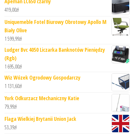
Apeman LC650 czarny
419,00
zł
Uniquemeble Fotel Biurowy Obrotowy Apollo M
Biały Olive
1 599,99
zł
Ludger Bvc 4050 Liczarka Banknotów Pieniędzy
(Rgb)
1 695,00
zł
Wiz Wózek Ogrodowy Gospodarczy
1 131,60
zł
York Odkurzacz Mechaniczny Katie
79,99
zł
Flaga Wielkiej Brytanii Union Jack
53,39
zł