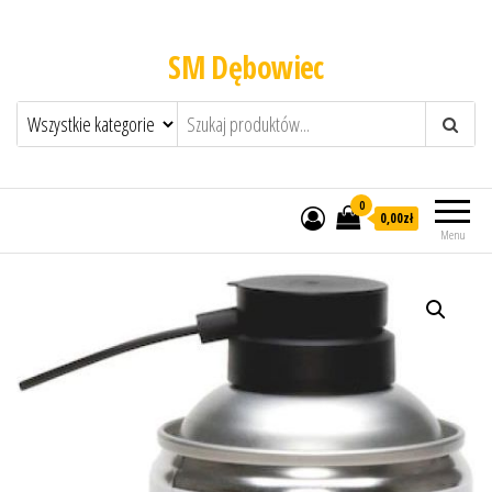
SM Dębowiec
0
0,00zł
Menu