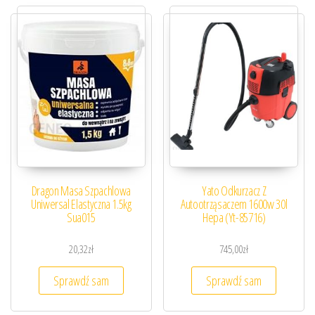
Dragon Masa Szpachlowa
Yato Odkurzacz Z
Uniwersal Elastyczna 1.5kg
Autootrząsaczem 1600w 30l
Sua015
Hepa (Yt-85716)
20,32
zł
745,00
zł
Sprawdź sam
Sprawdź sam