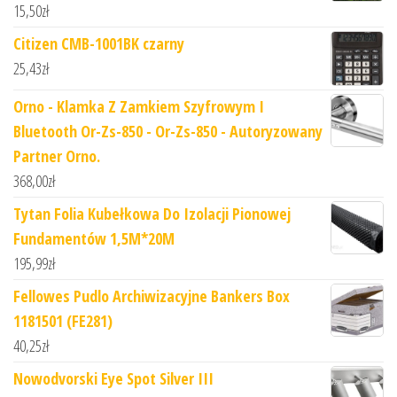
15,50
zł
Citizen CMB-1001BK czarny
25,43
zł
Orno - Klamka Z Zamkiem Szyfrowym I
Bluetooth Or-Zs-850 - Or-Zs-850 - Autoryzowany
Partner Orno.
368,00
zł
Tytan Folia Kubełkowa Do Izolacji Pionowej
Fundamentów 1,5M*20M
195,99
zł
Fellowes Pudlo Archiwizacyjne Bankers Box
1181501 (FE281)
40,25
zł
Nowodvorski Eye Spot Silver III