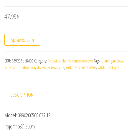
47,99
zł
Sprawdź sam
SKU:
889238be8430
Category:
Pozostała chemia samochodowa
Tags:
brama garażowa
uchylna
,
bruzdownica
,
drzwiczki rewizyjne
,
odkurzacz macallister
,
włókno szklane
DESCRIPTION
Model: 0890200500 037 12
Pojemność: 500ml