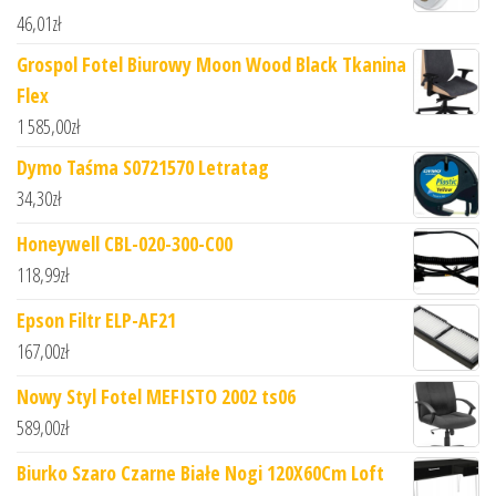
46,01
zł
Grospol Fotel Biurowy Moon Wood Black Tkanina
Flex
1 585,00
zł
Dymo Taśma S0721570 Letratag
34,30
zł
Honeywell CBL-020-300-C00
118,99
zł
Epson Filtr ELP-AF21
167,00
zł
Nowy Styl Fotel MEFISTO 2002 ts06
589,00
zł
Biurko Szaro Czarne Białe Nogi 120X60Cm Loft