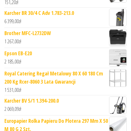
151,20
zł
Karcher BR 30/4 C Adv 1.783-213.0
6 399,00
zł
Brother MFC-L2732DW
1 267,00
zł
Epson EB-E20
2 185,00
zł
Royal Catering Regał Metalowy 80 X 60 180 Cm
200 Kg Rcer-8060 3 Lata Gwarancji
1 531,00
zł
Karcher BV 5/1 1.394-200.0
2 069,09
zł
Europapier Rolka Papieru Do Plotera 297 Mm X 50
M 80 G 2 Szt.