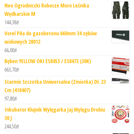
Neo Ogrodniczki Robocze Moro Leśnika
Wędkarskie M
144,38
zł
Vorel Piła do gazobetonu 660mm 34 zębów
widiowych 28012
66,00
zł
Bęben YELLOW OKI ES8453 / ES8473 (30K)
663,70
zł
Starmix Szczotka Uniwersalna (Zmiotka) Dł. 23
Cm (418407)
97,80
zł
Inkubator Klujnik Wylęgarka Jaj Wylęgu Drobiu
30 J
244,50
zł