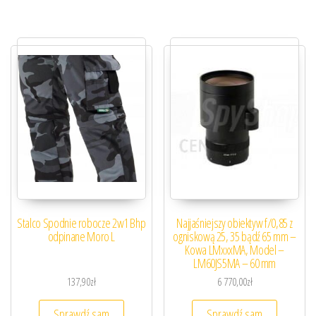
Stalco Spodnie robocze 2w1 Bhp
Najjaśniejszy obiektyw f/0,85 z
odpinane Moro L
ogniskową 25, 35 bądź 65 mm –
Kowa LMxxxMA, Model –
LM60JS5MA – 60 mm
137,90
zł
6 770,00
zł
Sprawdź sam
Sprawdź sam