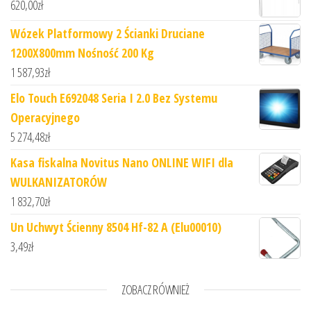
620,00
zł
Wózek Platformowy 2 Ścianki Druciane
1200X800mm Nośność 200 Kg
1 587,93
zł
Elo Touch E692048 Seria I 2.0 Bez Systemu
Operacyjnego
5 274,48
zł
Kasa fiskalna Novitus Nano ONLINE WIFI dla
WULKANIZATORÓW
1 832,70
zł
Un Uchwyt Ścienny 8504 Hf-82 A (Elu00010)
3,49
zł
ZOBACZ RÓWNIEŻ