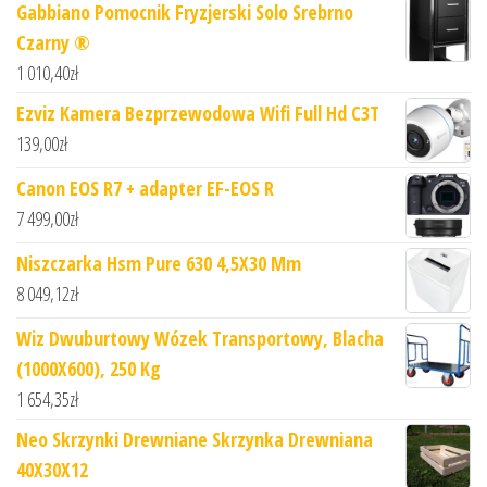
Gabbiano Pomocnik Fryzjerski Solo Srebrno
Czarny ®
1 010,40
zł
Ezviz Kamera Bezprzewodowa Wifi Full Hd C3T
139,00
zł
Canon EOS R7 + adapter EF-EOS R
7 499,00
zł
Niszczarka Hsm Pure 630 4,5X30 Mm
8 049,12
zł
Wiz Dwuburtowy Wózek Transportowy, Blacha
(1000X600), 250 Kg
1 654,35
zł
Neo Skrzynki Drewniane Skrzynka Drewniana
40X30X12