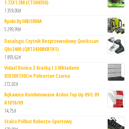
1.72X1.3M (CTS04350)
1 359,00
zł
Ryobi Ry36Bi1800A
5 299,99
zł
Datalogic Czytnik Bezprzewodowy Quickscan
Qbt2400 (QBT2430BKBTK1)
1 893,62
zł
Vidaxl Donica Z Kratką I 3 Wkładami
83X30X130Cm Polirattan Czarna
272,02
zł
Rękawice Kombinowane Ardon Top Up 09/L 09
A1018/09
14,75
zł
Stalco Półbut Roboczo-Sportowy