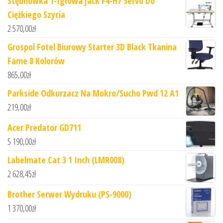
Stębnówka 1-Igłowa Jack F4-H7 Servo Do
Ciężkiego Szycia
2 570,00
zł
Grospol Fotel Biurowy Starter 3D Black Tkanina
Fame 8 Kolorów
865,00
zł
Parkside Odkurzacz Na Mokro/Sucho Pwd 12 A1
219,00
zł
Acer Predator GD711
5 190,00
zł
Labelmate Cat 3 1 Inch (LMR008)
2 628,45
zł
Brother Serwer Wydruku (PS-9000)
1 370,00
zł