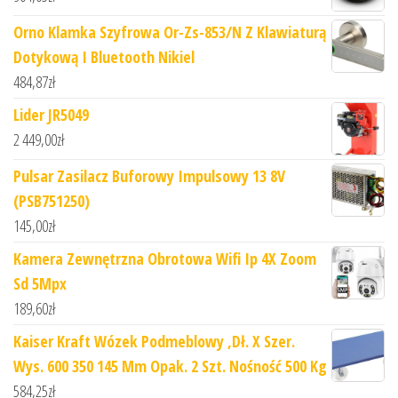
Orno Klamka Szyfrowa Or-Zs-853/N Z Klawiaturą
Dotykową I Bluetooth Nikiel
484,87
zł
Lider JR5049
2 449,00
zł
Pulsar Zasilacz Buforowy Impulsowy 13 8V
(PSB751250)
145,00
zł
Kamera Zewnętrzna Obrotowa Wifi Ip 4X Zoom
Sd 5Mpx
189,60
zł
Kaiser Kraft Wózek Podmeblowy ,Dł. X Szer.
Wys. 600 350 145 Mm Opak. 2 Szt. Nośność 500 Kg
584,25
zł