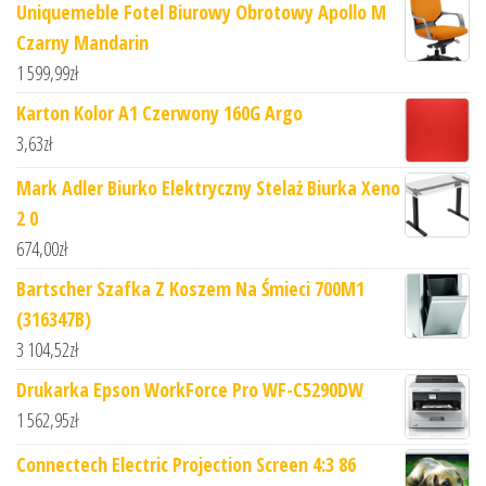
Uniquemeble Fotel Biurowy Obrotowy Apollo M
Czarny Mandarin
1 599,99
zł
Karton Kolor A1 Czerwony 160G Argo
3,63
zł
Mark Adler Biurko Elektryczny Stelaż Biurka Xeno
2 0
674,00
zł
Bartscher Szafka Z Koszem Na Śmieci 700M1
(316347B)
3 104,52
zł
Drukarka Epson WorkForce Pro WF-C5290DW
1 562,95
zł
Connectech Electric Projection Screen 4:3 86