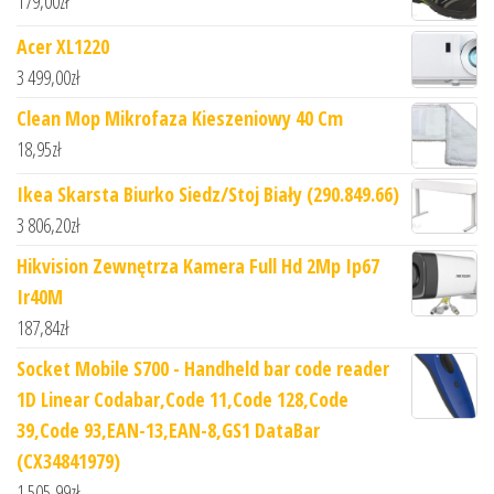
179,00
zł
Acer XL1220
3 499,00
zł
Clean Mop Mikrofaza Kieszeniowy 40 Cm
18,95
zł
Ikea Skarsta Biurko Siedz/Stoj Biały (290.849.66)
3 806,20
zł
Hikvision Zewnętrza Kamera Full Hd 2Mp Ip67
Ir40M
187,84
zł
Socket Mobile S700 - Handheld bar code reader
1D Linear Codabar,Code 11,Code 128,Code
39,Code 93,EAN-13,EAN-8,GS1 DataBar
(CX34841979)
1 505,99
zł