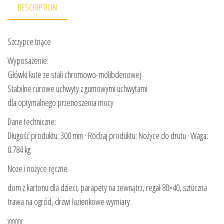
DESCRIPTION
Szczypce tnące
Wyposażenie:
Główki kute ze stali chromowo-molibdenowej
Stabilne rurowe uchwyty z gumowymi uchwytami
dla optymalnego przenoszenia mocy
Dane techniczne:
Długość produktu: 300 mm · Rodzaj produktu: Nożyce do drutu · Waga:
0.784 kg
Noże i nożyce ręczne
dom z kartonu dla dzieci, parapety na zewnątrz, regał 80×40, sztuczna
trawa na ogród, drzwi łazienkowe wymiary
yyyyy