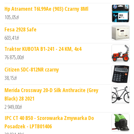
Hp Atrament T6L99Ae (903) Czarny 8Ml
105,05
zł
Fesa 2928 Safe
603,41
zł
Traktor KUBOTA B1-241 - 24 KM, 4x4
76 875,00
zł
Citizen SDC-812NR czarny
38,15
zł
Merida Crossway 20-D Silk Anthracite (Grey
Black) 28 2021
2 949,00
zł
IPC CT 40 B50 - Szorowarka Zmywarka Do
Posadzek - LPTB01406