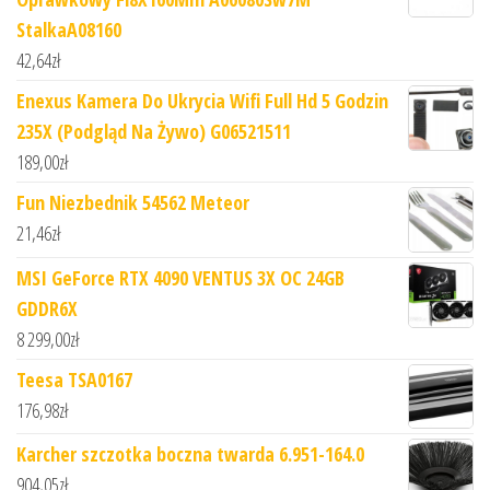
StalkaA08160
42,64
zł
Enexus Kamera Do Ukrycia Wifi Full Hd 5 Godzin
235X (Podgląd Na Żywo) G06521511
189,00
zł
Fun Niezbednik 54562 Meteor
21,46
zł
MSI GeForce RTX 4090 VENTUS 3X OC 24GB
GDDR6X
8 299,00
zł
Teesa TSA0167
176,98
zł
Karcher szczotka boczna twarda 6.951-164.0
904,05
zł