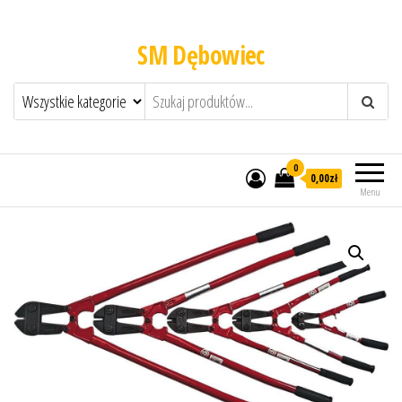
SM Dębowiec
0
0,00zł
Menu