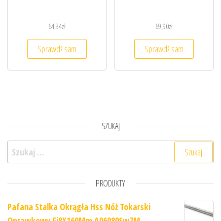
64,34
zł
69,90
zł
Sprawdź sam
Sprawdź sam
SZUKAJ
Szukaj:
PRODUKTY
Pafana Stalka Okrągła Hss Nóż Tokarski
Oprawkowy Fi8X160Mm A06080Sw7M