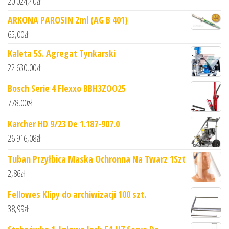
20 024,40
zł
ARKONA PAROSIN 2ml (AG B 401)
65,00
zł
Kaleta 5S. Agregat Tynkarski
22 630,00
zł
Bosch Serie 4 Flexxo BBH3ZOO25
778,00
zł
Karcher HD 9/23 De 1.187-907.0
26 916,08
zł
Tuban Przyłbica Maska Ochronna Na Twarz 1Szt
2,86
zł
Fellowes Klipy do archiwizacji 100 szt.
38,99
zł