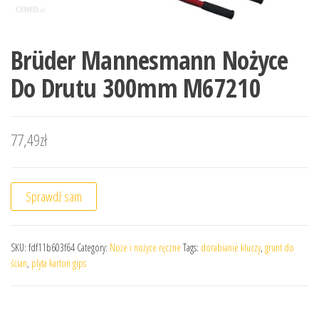
Brüder Mannesmann Nożyce
Do Drutu 300mm M67210
77,49
zł
Sprawdź sam
SKU:
fdf11b603f64
Category:
Noże i nożyce ręczne
Tags:
dorabianie kluczy
,
grunt do
ścian
,
plyta karton gips