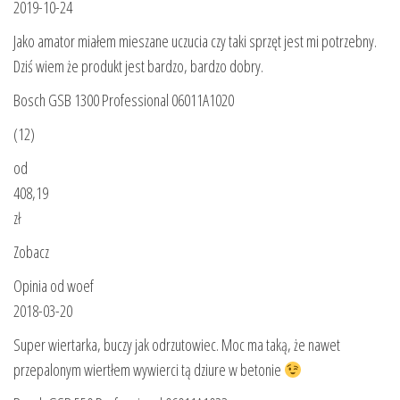
2019-10-24
Jako amator miałem mieszane uczucia czy taki sprzęt jest mi potrzebny.
Dziś wiem że produkt jest bardzo, bardzo dobry.
Bosch GSB 1300 Professional 06011A1020
(12)
od
408,19
zł
Zobacz
Opinia od woef
2018-03-20
Super wiertarka, buczy jak odrzutowiec. Moc ma taką, że nawet
przepalonym wiertłem wywierci tą dziure w betonie