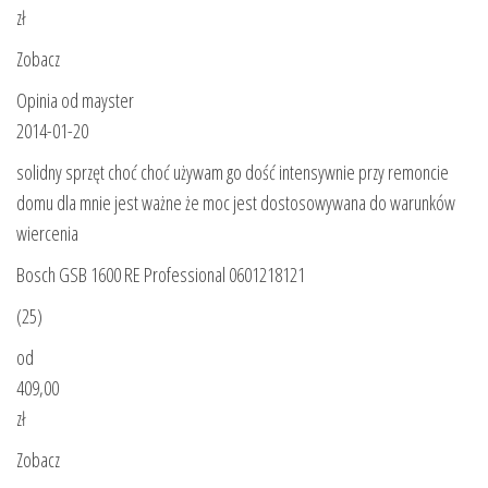
zł
Zobacz
Opinia od mayster
2014-01-20
solidny sprzęt choć choć używam go dość intensywnie przy remoncie
domu dla mnie jest ważne że moc jest dostosowywana do warunków
wiercenia
Bosch GSB 1600 RE Professional 0601218121
(25)
od
409,00
zł
Zobacz