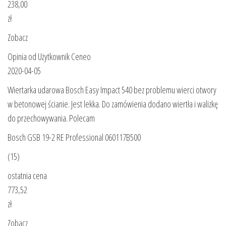
238,00
zł
Zobacz
Opinia od Użytkownik Ceneo
2020-04-05
Wiertarka udarowa Bosch Easy Impact 540 bez problemu wierci otwory
w betonowej ścianie. Jest lekka. Do zamówienia dodano wiertła i walizkę
do przechowywania. Polecam
Bosch GSB 19-2 RE Professional 060117B500
(15)
ostatnia cena
773,52
zł
Zobacz