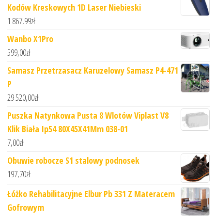
Kodów Kreskowych 1D Laser Niebieski
1 867,99
zł
Wanbo X1Pro
599,00
zł
Samasz Przetrzasacz Karuzelowy Samasz P4-471
P
29 520,00
zł
Puszka Natynkowa Pusta 8 Wlotów Viplast V8
Klik Biała Ip54 80X45X41Mm 038-01
7,00
zł
Obuwie robocze S1 stalowy podnosek
197,70
zł
Łóżko Rehabilitacyjne Elbur Pb 331 Z Materacem
Gofrowym