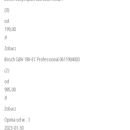
(0)
od
199,00
zł
Zobacz
Bosch GBH 18V-EC Professional 0611904003
(2)
od
985,00
zł
Zobacz
Opinia od w…1
2023-01-30