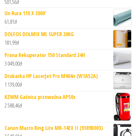
501,56
zł
Un Rura 110 X 3000'
61,81
zł
DOLFOS DOLMIX ML SUPER 20KG
181,99
zł
Prana Rekuperator 150 Standard 24H
3 049,00
zł
Drukarka HP LaserJet Pro M404n (W1A52A)
1 139,00
zł
KZWM Gaśnica przewoźna AP50x
2 588,46
zł
Canon Macro Ring Lite MR-14EX II (9389B003)