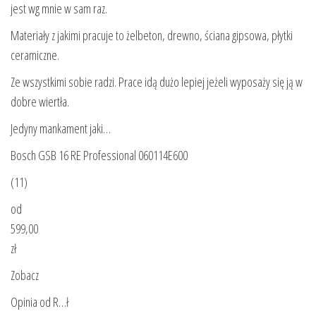
jest wg mnie w sam raz.
Materiały z jakimi pracuje to żelbeton, drewno, ściana gipsowa, płytki
ceramiczne.
Ze wszystkimi sobie radzi. Prace idą dużo lepiej jeżeli wyposaży się ją w
dobre wiertła.
Jedyny mankament jaki…
Bosch GSB 16 RE Professional 060114E600
(11)
od
599,00
zł
Zobacz
Opinia od R…ł