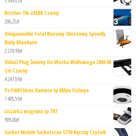
3 549,01
zł
Brother TN-243BK Czarny
206,25
zł
Uniquemeble Fotel Biurowy Obrotowy Spinelly
Biały Mandarin
2 239,99
zł
Vidaxl Pług Śnieżny Do Wózka Widłowego 200X48
Cm Czarny
4 247,59
zł
Px Fi6011Ams Kamera Ip 6Mpx Fisheye
1 405,59
zł
Liczarka wagowa cp 707
909,00
zł
Socket Mobile Socketscan S730 Ręczny Czytnik