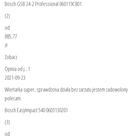
Bosch GSB 24-2 Professional 060119C801
(2)
od
885,77
zł
Zobacz
Opinia od j…1
2021-09-23
Wiertarka super, sprawdzona działa bez zarzutu jestem zadowolony
polecam.
Bosch EasyImpact 540 0603130201
(3)
od