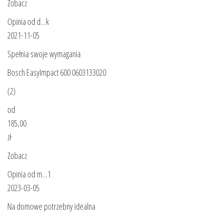
Zobacz
Opinia od d…k
2021-11-05
Spełnia swoje wymagania
Bosch EasyImpact 600 0603133020
(2)
od
185,00
zł
Zobacz
Opinia od m…1
2023-03-05
Na domowe potrzebny idealna