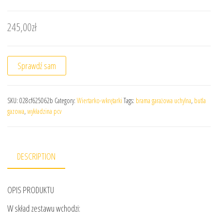
245,00
zł
Sprawdź sam
SKU:
028cf625062b
Category:
Wiertarko-wkrętarki
Tags:
brama garażowa uchylna
,
butla
gazowa
,
wykładzina pcv
DESCRIPTION
OPIS PRODUKTU
W skład zestawu wchodzi: