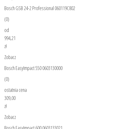
Bosch GSB 24-2 Professional 060119C802
(0)
od
994,21
zł
Zobacz
Bosch EasyImpact 550 0603130000
(0)
ostatnia cena
309,00
zł
Zobacz
Bosch EasyImpact 600 0603133021