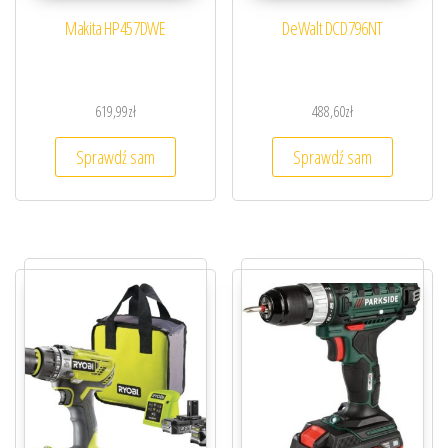
Makita HP457DWE
DeWalt DCD796NT
619,99
zł
488,60
zł
Sprawdź sam
Sprawdź sam