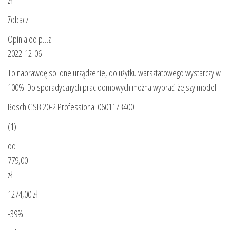
Zobacz
Opinia od p…z
2022-12-06
To naprawdę solidne urządzenie, do użytku warsztatowego wystarczy w
100%. Do sporadycznych prac domowych można wybrać lżejszy model.
Bosch GSB 20-2 Professional 060117B400
(1)
od
779,00
zł
1274,00 zł
-39%