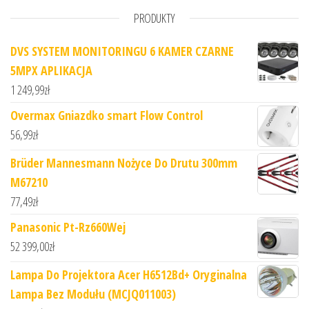
PRODUKTY
DVS SYSTEM MONITORINGU 6 KAMER CZARNE
5MPX APLIKACJA
1 249,99
zł
Overmax Gniazdko smart Flow Control
56,99
zł
Brüder Mannesmann Nożyce Do Drutu 300mm
M67210
77,49
zł
Panasonic Pt-Rz660Wej
52 399,00
zł
Lampa Do Projektora Acer H6512Bd+ Oryginalna
Lampa Bez Modułu (MCJQ011003)