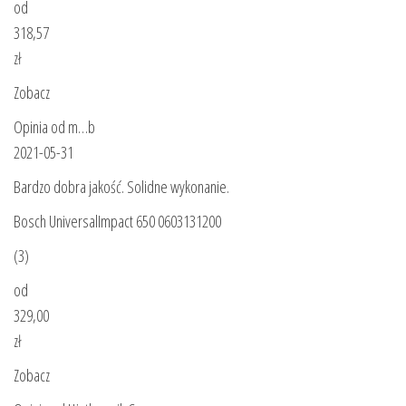
od
318,57
zł
Zobacz
Opinia od m…b
2021-05-31
Bardzo dobra jakość. Solidne wykonanie.
Bosch UniversalImpact 650 0603131200
(3)
od
329,00
zł
Zobacz