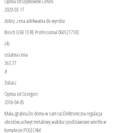
Opinia od Użytkownik Ceneo
2020-03-17
dobry ,cena adekwatna do wyrobu
Bosch GSB 13 RE Professional 0601217103
(4)
ostatnia cena
367,77
zł
Zobacz
Opinia od Grzegorz
2016-04-05
Mała,zgrabna.Do domu w sam raz.Elektroniczna regulacja
obrotów,uchwyt metalowy,walizka i podstawowe wiertła w
komplecie.POLECAM