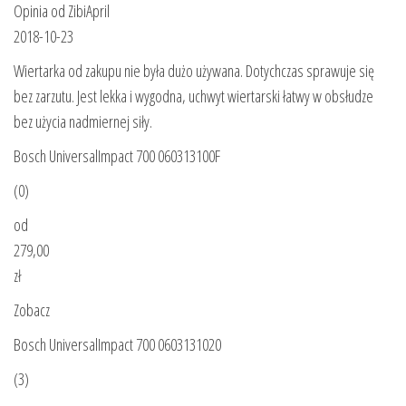
Opinia od ZibiApril
2018-10-23
Wiertarka od zakupu nie była dużo używana. Dotychczas sprawuje się
bez zarzutu. Jest lekka i wygodna, uchwyt wiertarski łatwy w obsłudze
bez użycia nadmiernej siły.
Bosch UniversalImpact 700 060313100F
(0)
od
279,00
zł
Zobacz
Bosch UniversalImpact 700 0603131020
(3)