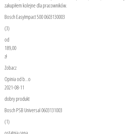
zakupiłem kolejne dla pracowników.
Bosch EasyImpact 500 0603130003
(3)
od
189,00
zł
Zobacz
Opinia od b…o
2021-08-11
dobry produkt
Bosch PSB Universal 0603131003
(1)
ostatnia cena