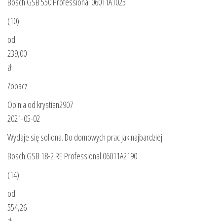
Bosch GSB 550 Professional 06011A1023
(10)
od
239,00
zł
Zobacz
Opinia od krystian2907
2021-05-02
Wydaje się solidna. Do domowych prac jak najbardziej
Bosch GSB 18-2 RE Professional 06011A2190
(14)
od
554,26
zł