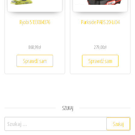
Ryobi 5133004376
Parkside PABS 20-Li D4
868,99
zł
279,00
zł
Sprawdź sam
Sprawdź sam
SZUKAJ
Szukaj: