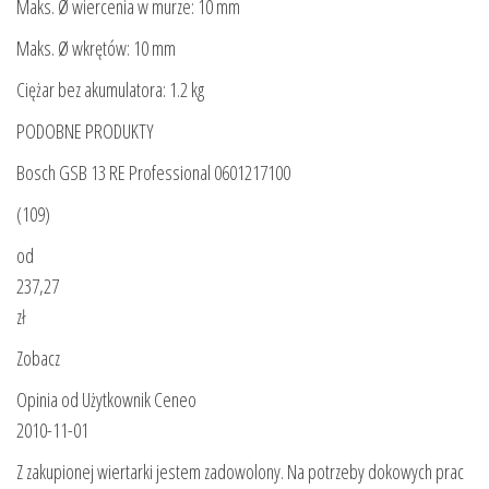
Maks. Ø wiercenia w murze: 10 mm
Maks. Ø wkrętów: 10 mm
Ciężar bez akumulatora: 1.2 kg
PODOBNE PRODUKTY
Bosch GSB 13 RE Professional 0601217100
(109)
od
237,27
zł
Zobacz
Opinia od Użytkownik Ceneo
2010-11-01
Z zakupionej wiertarki jestem zadowolony. Na potrzeby dokowych prac