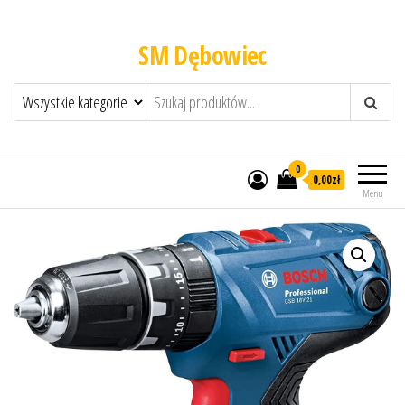
SM Dębowiec
0
0,00zł
Menu