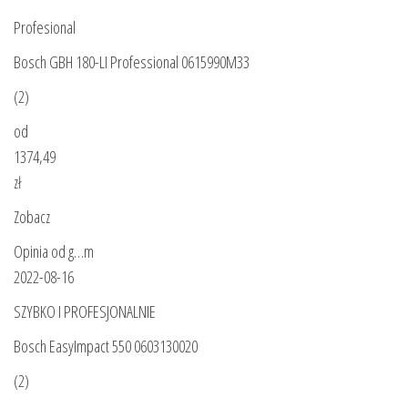
Profesional
Bosch GBH 180-LI Professional 0615990M33
(2)
od
1374,49
zł
Zobacz
Opinia od g…m
2022-08-16
SZYBKO I PROFESJONALNIE
Bosch EasyImpact 550 0603130020
(2)