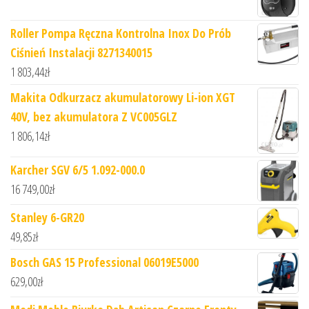
Roller Pompa Ręczna Kontrolna Inox Do Prób
Ciśnień Instalacji 8271340015
1 803,44
zł
Makita Odkurzacz akumulatorowy Li-ion XGT
40V, bez akumulatora Z VC005GLZ
1 806,14
zł
Karcher SGV 6/5 1.092-000.0
16 749,00
zł
Stanley 6-GR20
49,85
zł
Bosch GAS 15 Professional 06019E5000
629,00
zł