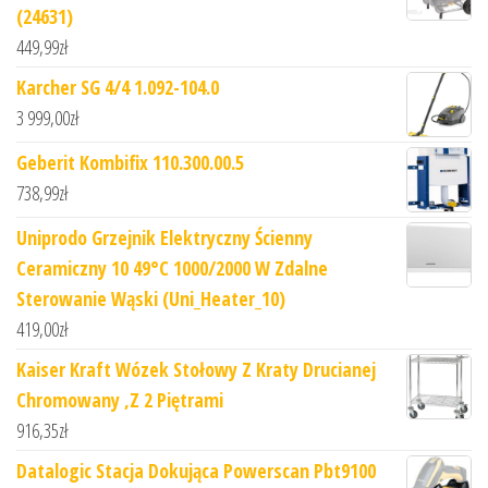
(24631)
449,99
zł
Karcher SG 4/4 1.092-104.0
3 999,00
zł
Geberit Kombifix 110.300.00.5
738,99
zł
Uniprodo Grzejnik Elektryczny Ścienny
Ceramiczny 10 49°C 1000/2000 W Zdalne
Sterowanie Wąski (Uni_Heater_10)
419,00
zł
Kaiser Kraft Wózek Stołowy Z Kraty Drucianej
Chromowany ,Z 2 Piętrami
916,35
zł
Datalogic Stacja Dokująca Powerscan Pbt9100