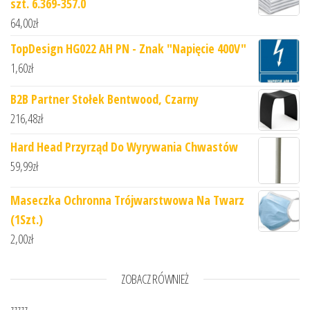
szt. 6.369-357.0
64,00
zł
TopDesign HG022 AH PN - Znak "Napięcie 400V"
1,60
zł
B2B Partner Stołek Bentwood, Czarny
216,48
zł
Hard Head Przyrząd Do Wyrywania Chwastów
59,99
zł
Maseczka Ochronna Trójwarstwowa Na Twarz
(1Szt.)
2,00
zł
ZOBACZ RÓWNIEŻ
zzzzz