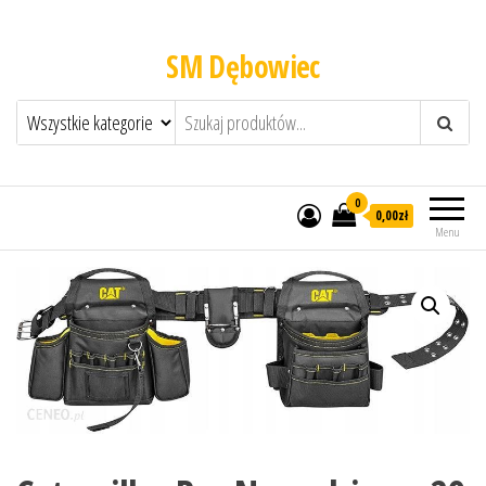
SM Dębowiec
0
0,00zł
Menu