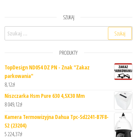
SZUKAJ
Szukaj:
PRODUKTY
TopDesign ND054 DZ PN - Znak "Zakaz
parkowania"
8,12
zł
Niszczarka Hsm Pure 630 4,5X30 Mm
8 049,12
zł
Kamera Termowizyjna Dahua Tpc-Sd2241-B7F8-
S2 (23204)
5 224,37
zł