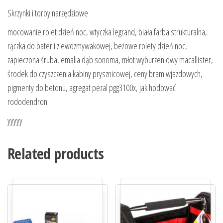
Skrzynki i torby narzędziowe
mocowanie rolet dzień noc, wtyczka legrand, biała farba strukturalna,
rączka do baterii zlewozmywakowej, beżowe rolety dzień noc,
zapieczona śruba, emalia dąb sonoma, młot wyburzeniowy macallister,
środek do czyszczenia kabiny prysznicowej, ceny bram wjazdowych,
pigmenty do betonu, agregat pezal pgg3100x, jak hodować
rododendron
yyyyy
Related products