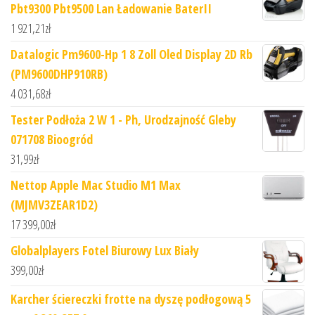
Pbt9300 Pbt9500 Lan Ładowanie BaterII
1 921,21
zł
Datalogic Pm9600-Hp 1 8 Zoll Oled Display 2D Rb
(PM9600DHP910RB)
4 031,68
zł
Tester Podłoża 2 W 1 - Ph, Urodzajność Gleby
071708 Bioogród
31,99
zł
Nettop Apple Mac Studio M1 Max
(MJMV3ZEAR1D2)
17 399,00
zł
Globalplayers Fotel Biurowy Lux Biały
399,00
zł
Karcher ściereczki frotte na dyszę podłogową 5