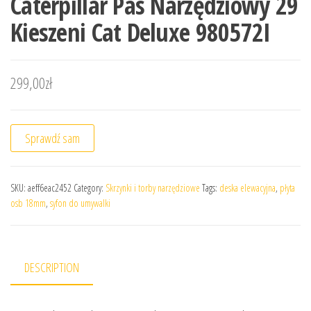
Caterpillar Pas Narzędziowy 29
Kieszeni Cat Deluxe 980572I
299,00
zł
Sprawdź sam
SKU:
aeff6eac2452
Category:
Skrzynki i torby narzędziowe
Tags:
deska elewacyjna
,
płyta
osb 18mm
,
syfon do umywalki
DESCRIPTION