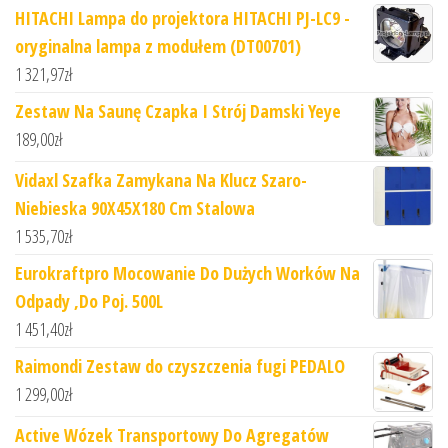
HITACHI Lampa do projektora HITACHI PJ-LC9 -
oryginalna lampa z modułem (DT00701)
1 321,97
zł
Zestaw Na Saunę Czapka I Strój Damski Yeye
189,00
zł
Vidaxl Szafka Zamykana Na Klucz Szaro-
Niebieska 90X45X180 Cm Stalowa
1 535,70
zł
Eurokraftpro Mocowanie Do Dużych Worków Na
Odpady ,Do Poj. 500L
1 451,40
zł
Raimondi Zestaw do czyszczenia fugi PEDALO
1 299,00
zł
Active Wózek Transportowy Do Agregatów