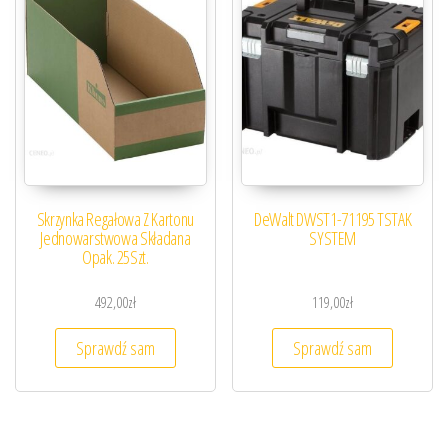
Skrzynka Regałowa Z Kartonu
DeWalt DWST1-71195 TSTAK
Jednowarstwowa Składana
SYSTEM
Opak. 25Szt.
492,00
zł
119,00
zł
Sprawdź sam
Sprawdź sam