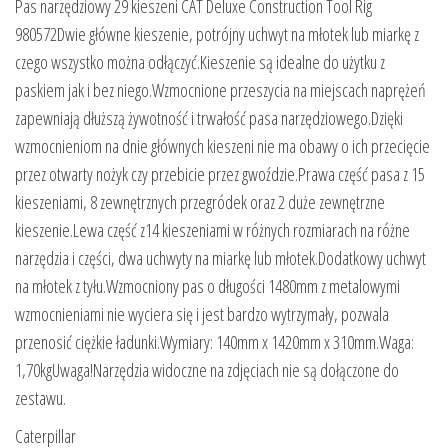
Pas narzędziowy 29 kieszeni CAT Deluxe Construction Tool Rig
980572Dwie główne kieszenie, potrójny uchwyt na młotek lub miarkę z
czego wszystko można odłączyć.Kieszenie są idealne do użytku z
paskiem jak i bez niego.Wzmocnione przeszycia na miejscach naprężeń
zapewniają dłuższą żywotność i trwałość pasa narzędziowego.Dzięki
wzmocnieniom na dnie głównych kieszeni nie ma obawy o ich przecięcie
przez otwarty nożyk czy przebicie przez gwoździe.Prawa część pasa z 15
kieszeniami, 8 zewnętrznych przegródek oraz 2 duże zewnętrzne
kieszenie.Lewa część z14 kieszeniami w różnych rozmiarach na różne
narzędzia i części, dwa uchwyty na miarkę lub młotek.Dodatkowy uchwyt
na młotek z tyłu.Wzmocniony pas o długości 1480mm z metalowymi
wzmocnieniami nie wyciera się i jest bardzo wytrzymały, pozwala
przenosić ciężkie ładunki.Wymiary: 140mm x 1420mm x 310mm.Waga:
1,70kgUwaga!Narzędzia widoczne na zdjęciach nie są dołączone do
zestawu.
Caterpillar