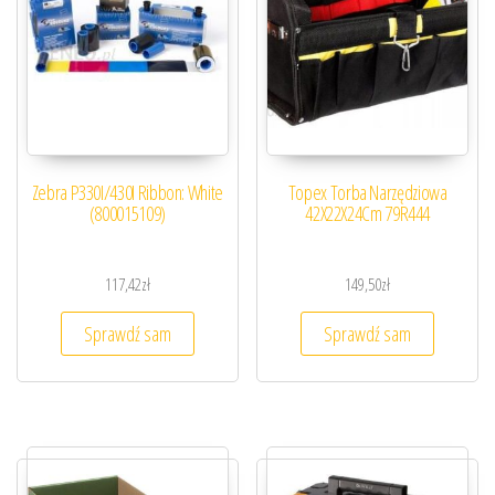
Zebra P330I/430I Ribbon: White
Topex Torba Narzędziowa
(800015109)
42X22X24Cm 79R444
117,42
zł
149,50
zł
Sprawdź sam
Sprawdź sam