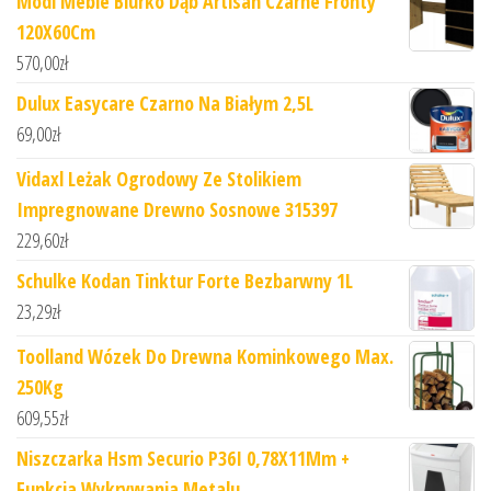
Modi Meble Biurko Dąb Artisan Czarne Fronty
120X60Cm
570,00
zł
Dulux Easycare Czarno Na Białym 2,5L
69,00
zł
Vidaxl Leżak Ogrodowy Ze Stolikiem
Impregnowane Drewno Sosnowe 315397
229,60
zł
Schulke Kodan Tinktur Forte Bezbarwny 1L
23,29
zł
Toolland Wózek Do Drewna Kominkowego Max.
250Kg
609,55
zł
Niszczarka Hsm Securio P36I 0,78X11Mm +
Funkcja Wykrywania Metalu