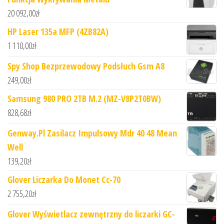
20 092,00
zł
HP Laser 135a MFP (4ZB82A)
1 110,00
zł
Spy Shop Bezprzewodowy Podsłuch Gsm A8
249,00
zł
Samsung 980 PRO 2TB M.2 (MZ-V8P2T0BW)
828,68
zł
Genway.Pl Zasilacz Impulsowy Mdr 40 48 Mean
Well
139,20
zł
Glover Liczarka Do Monet Cc-70
2 755,20
zł
Glover Wyświetlacz zewnętrzny do liczarki GC-