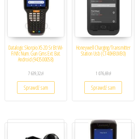
Datalogic Skorpio X5 2D Sr Bt Wi-
Honeywell Charging/Transmitter
Fi Nfc Num. Gun Gms Ext. Bat.
Station Usb (CT40HBUVB0)
Android (943500058)
7 639,32
zł
1 076,69
zł
Sprawdź sam
Sprawdź sam