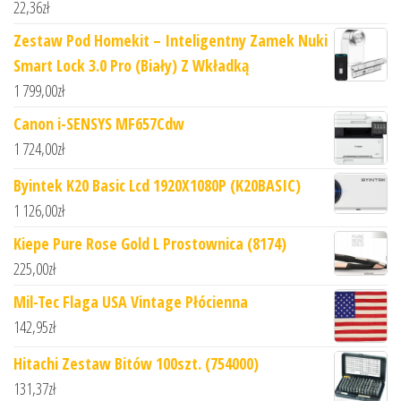
22,36
zł
Zestaw Pod Homekit – Inteligentny Zamek Nuki
Smart Lock 3.0 Pro (Biały) Z Wkładką
1 799,00
zł
Canon i-SENSYS MF657Cdw
1 724,00
zł
Byintek K20 Basic Lcd 1920X1080P (K20BASIC)
1 126,00
zł
Kiepe Pure Rose Gold L Prostownica (8174)
225,00
zł
Mil-Tec Flaga USA Vintage Płócienna
142,95
zł
Hitachi Zestaw Bitów 100szt. (754000)
131,37
zł