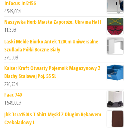
Infocus Inl2156
4 549,00
zł
Naszywka Herb Miasta Zaporoże, Ukraina Haft
11,30
zł
Laski Meble Biurko Antek 120Cm Uniwersalne
Szuflada Półki Boczne Biały
379,00
zł
Kaiser Kraft Otwarty Pojemnik Magazynowy Z
Blachy Stalowej Poj. 55 5L
276,75
zł
Faac 740
1 549,00
zł
Jhk Tsra150Ls T Shirt Męski Z Długim Rękawem
Czekoladowy L