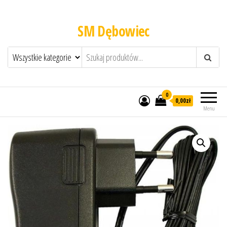
SM Dębowiec
0
0,00zł
Menu