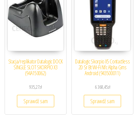
Stacja/replikator Datalogic DOCK
Datalogic Skorpio X5 Contactless
SINGLE SLOT SKORPIO X3
2D Sr Bt Wi-Fi Nfc Alpha Gms
(94A150062)
Android (943500011)
935,27
zł
6 368,45
zł
Sprawdź sam
Sprawdź sam