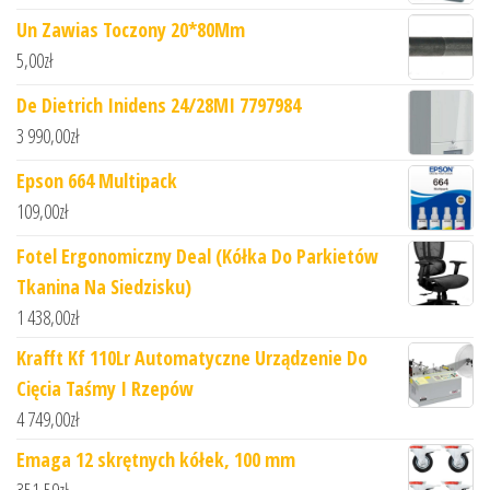
Un Zawias Toczony 20*80Mm
5,00
zł
De Dietrich Inidens 24/28MI 7797984
3 990,00
zł
Epson 664 Multipack
109,00
zł
Fotel Ergonomiczny Deal (Kółka Do Parkietów
Tkanina Na Siedzisku)
1 438,00
zł
Krafft Kf 110Lr Automatyczne Urządzenie Do
Cięcia Taśmy I Rzepów
4 749,00
zł
Emaga 12 skrętnych kółek, 100 mm
351,59
zł