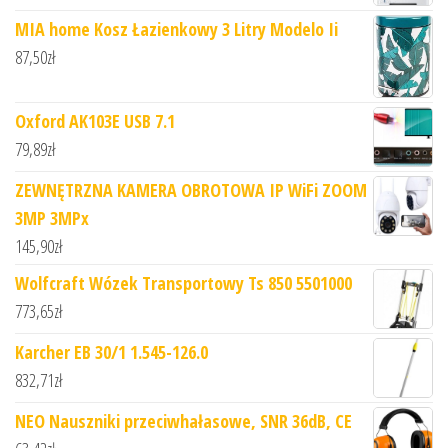
MIA home Kosz Łazienkowy 3 Litry Modelo Ii
87,50
zł
Oxford AK103E USB 7.1
79,89
zł
ZEWNĘTRZNA KAMERA OBROTOWA IP WiFi ZOOM
3MP 3MPx
145,90
zł
Wolfcraft Wózek Transportowy Ts 850 5501000
773,65
zł
Karcher EB 30/1 1.545-126.0
832,71
zł
NEO Nauszniki przeciwhałasowe, SNR 36dB, CE