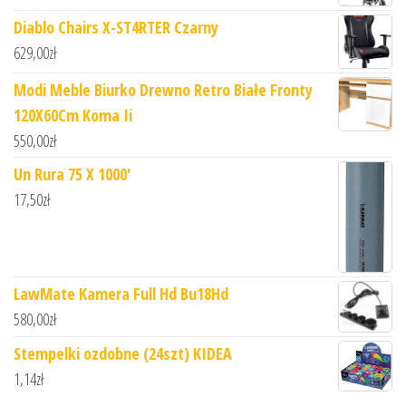
Diablo Chairs X-ST4RTER Czarny
629,00
zł
Modi Meble Biurko Drewno Retro Białe Fronty
120X60Cm Koma Ii
550,00
zł
Un Rura 75 X 1000'
17,50
zł
LawMate Kamera Full Hd Bu18Hd
580,00
zł
Stempelki ozdobne (24szt) KIDEA
1,14
zł