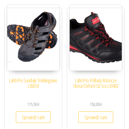
Lahti Pro Sandały Trekkingowe
Lahti Pro Półbuty Robocze
L30610
Skóra/Oxford Sb Sra L30402
115,59
zł
150,00
zł
Sprawdź sam
Sprawdź sam