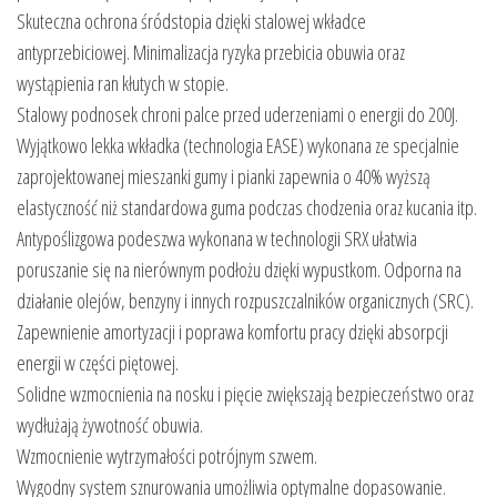
Skuteczna ochrona śródstopia dzięki stalowej wkładce
antyprzebiciowej. Minimalizacja ryzyka przebicia obuwia oraz
wystąpienia ran kłutych w stopie.
Stalowy podnosek chroni palce przed uderzeniami o energii do 200J.
Wyjątkowo lekka wkładka (technologia EASE) wykonana ze specjalnie
zaprojektowanej mieszanki gumy i pianki zapewnia o 40% wyższą
elastyczność niż standardowa guma podczas chodzenia oraz kucania itp.
Antypoślizgowa podeszwa wykonana w technologii SRX ułatwia
poruszanie się na nierównym podłożu dzięki wypustkom. Odporna na
działanie olejów, benzyny i innych rozpuszczalników organicznych (SRC).
Zapewnienie amortyzacji i poprawa komfortu pracy dzięki absorpcji
energii w części piętowej.
Solidne wzmocnienia na nosku i pięcie zwiększają bezpieczeństwo oraz
wydłużają żywotność obuwia.
Wzmocnienie wytrzymałości potrójnym szwem.
Wygodny system sznurowania umożliwia optymalne dopasowanie.