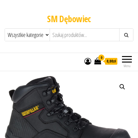
SM Dębowiec
0
0,00zł
Menu