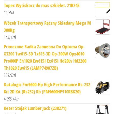
Topex Wyciskacz do mas szkielet. 21B245
11,85
zł
Wózek Transportowy Ręczny Składany Mega M
300Kg
343,17
zł
Primezone Bańka Zamienna Do Optoma Op-
X3200 Tw615-3D Tx615-3D Op-300W Opx4010
Pro800P Eh1020 Ew615I Ex615I Hd20Lv Hd2200
Th1020 Ew615 (LAMP74987ZB)
289,92
zł
Datalogic Pm9600-Hp High Performance Rs-232
Kit 2D Kit (Rs232) Rb (PM9600HP910RBK20)
4 993,44
zł
Keter Stojak Lumber Jack (238271)