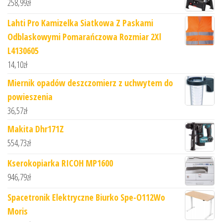
258,99
zł
Lahti Pro Kamizelka Siatkowa Z Paskami
Odblaskowymi Pomarańczowa Rozmiar 2Xl
L4130605
14,10
zł
Miernik opadów deszczomierz z uchwytem do
powieszenia
36,57
zł
Makita Dhr171Z
554,73
zł
Kserokopiarka RICOH MP1600
946,79
zł
Spacetronik Elektryczne Biurko Spe-O112Wo
Moris