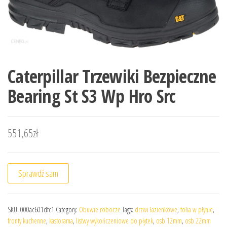
Caterpillar Trzewiki Bezpieczne
Bearing St S3 Wp Hro Src
551,65
zł
Sprawdź sam
SKU:
000ac601dfc1
Category:
Obuwie robocze
Tags:
drzwi łazienkowe
,
folia w płynie
,
fronty kuchenne
,
kastorama
,
listwy wykończeniowe do płytek
,
osb 12mm
,
osb 22mm