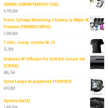
GDDR6X (GVN407TAEROOC12GD)
4 799,00
zł
Protec Cyfrowy Monitoring 3 Kamery Ip 8Mpix 4K
Premium (PRNVR03T28POE)
2 049,00
zł
T-shirt, czarny, rozmiar M, CE
25,90
zł
Drukarka HP OfficeJet Pro 6230 AiO Instant Ink
(E3E03A)
486,76
zł
Epson Lampa do projektora V13H010L97
410,00
zł
Optoma Dw322
2 000,00
zł