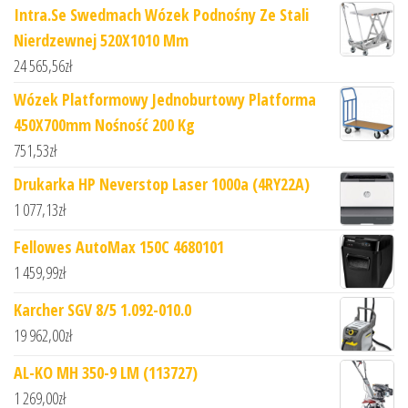
Intra.Se Swedmach Wózek Podnośny Ze Stali
Nierdzewnej 520X1010 Mm
24 565,56
zł
Wózek Platformowy Jednoburtowy Platforma
450X700mm Nośność 200 Kg
751,53
zł
Drukarka HP Neverstop Laser 1000a (4RY22A)
1 077,13
zł
Fellowes AutoMax 150C 4680101
1 459,99
zł
Karcher SGV 8/5 1.092-010.0
19 962,00
zł
AL-KO MH 350-9 LM (113727)
1 269,00
zł