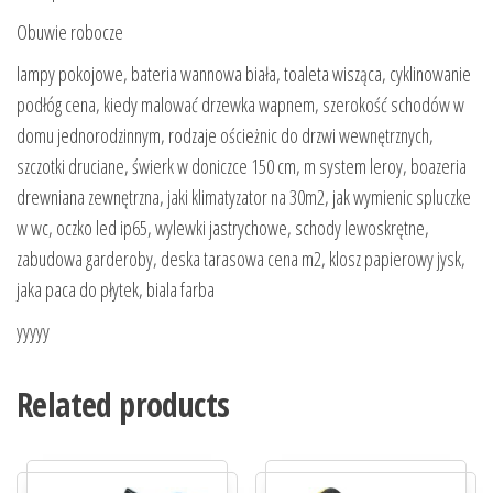
Obuwie robocze
lampy pokojowe, bateria wannowa biała, toaleta wisząca, cyklinowanie
podłóg cena, kiedy malować drzewka wapnem, szerokość schodów w
domu jednorodzinnym, rodzaje ościeżnic do drzwi wewnętrznych,
szczotki druciane, świerk w doniczce 150 cm, m system leroy, boazeria
drewniana zewnętrzna, jaki klimatyzator na 30m2, jak wymienic spluczke
w wc, oczko led ip65, wylewki jastrychowe, schody lewoskrętne,
zabudowa garderoby, deska tarasowa cena m2, klosz papierowy jysk,
jaka paca do płytek, biala farba
yyyyy
Related products