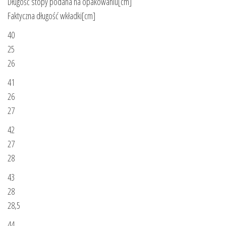
Długość stopy podana na opakowaniu[cm]
Faktyczna długość wkładki[cm]
40
25
26
41
26
27
42
27
28
43
28
28,5
44