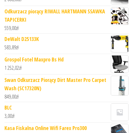
Odkurzacz piorący RIWALL HARTMANN SSAWKA
TAPICERKI
559,00
zł
DeWalt D25133K
583,89
zł
Grospol Fotel Maxpro Bs Hd
1 252,02
zł
Swan Odkurzacz Piorący Dirt Master Pro Carpet
Wash (SC17320N)
849,00
zł
BLC
3,00
zł
Kasa Fiskalna Online Wifi Farex Pro300