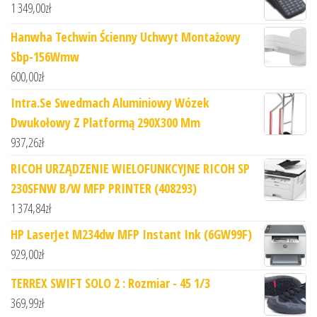
1 349,00
zł
Hanwha Techwin Ścienny Uchwyt Montażowy
Sbp-156Wmw
600,00
zł
Intra.Se Swedmach Aluminiowy Wózek
Dwukołowy Z Platformą 290X300 Mm
937,26
zł
RICOH URZĄDZENIE WIELOFUNKCYJNE RICOH SP
230SFNW B/W MFP PRINTER (408293)
1 374,84
zł
HP LaserJet M234dw MFP Instant Ink (6GW99F)
929,00
zł
TERREX SWIFT SOLO 2 : Rozmiar - 45 1/3
369,99
zł