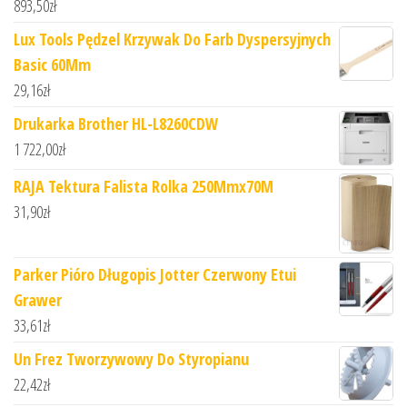
893,50
zł
Lux Tools Pędzel Krzywak Do Farb Dyspersyjnych
Basic 60Mm
29,16
zł
Drukarka Brother HL-L8260CDW
1 722,00
zł
RAJA Tektura Falista Rolka 250Mmx70M
31,90
zł
Parker Pióro Długopis Jotter Czerwony Etui
Grawer
33,61
zł
Un Frez Tworzywowy Do Styropianu
22,42
zł