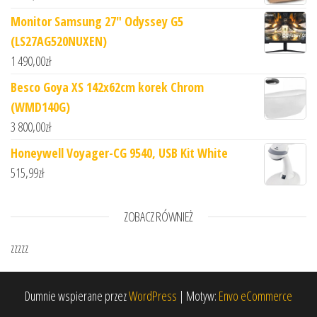
Monitor Samsung 27" Odyssey G5
(LS27AG520NUXEN)
1 490,00
zł
Besco Goya XS 142x62cm korek Chrom
(WMD140G)
3 800,00
zł
Honeywell Voyager-CG 9540, USB Kit White
515,99
zł
ZOBACZ RÓWNIEŻ
zzzzz
Dumnie wspierane przez
WordPress
|
Motyw:
Envo eCommerce