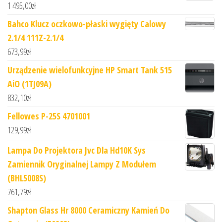
1 495,00
zł
Bahco Klucz oczkowo-płaski wygięty Calowy
2.1/4 111Z-2.1/4
673,99
zł
Urządzenie wielofunkcyjne HP Smart Tank 515
AiO (1TJ09A)
832,10
zł
Fellowes P-25S 4701001
129,99
zł
Lampa Do Projektora Jvc Dla Hd10K Sys
Zamiennik Oryginalnej Lampy Z Modułem
(BHL5008S)
761,79
zł
Shapton Glass Hr 8000 Ceramiczny Kamień Do