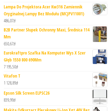
Lampa Do Projektora Acer Kw316 Zamiennik
Oryginalnej Lampy Bez Modułu (MCJPV11001)
486,07
zł
B2B Partner Słupek Ochronny Maxi, Średnica 114
Mm
650,67
zł
Eurokraftpro Szafka Na Komputer Wys X Szer
Głęb 1550 800 690Mm
7 195,50
zł
Vitafon T
1 128,89
zł
Epson Silk Screen ELPSC26
839,99
zł
Makita Odkurzacz Plecakowy Li-Ion Xgt 40V Bez