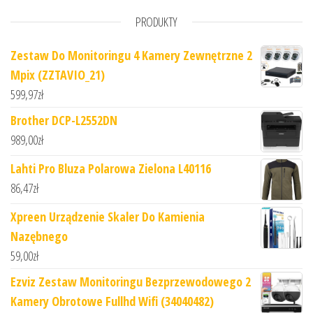
PRODUKTY
Zestaw Do Monitoringu 4 Kamery Zewnętrzne 2
Mpix (ZZTAVIO_21)
599,97
zł
Brother DCP-L2552DN
989,00
zł
Lahti Pro Bluza Polarowa Zielona L40116
86,47
zł
Xpreen Urządzenie Skaler Do Kamienia
Nazębnego
59,00
zł
Ezviz Zestaw Monitoringu Bezprzewodowego 2
Kamery Obrotowe Fullhd Wifi (34040482)