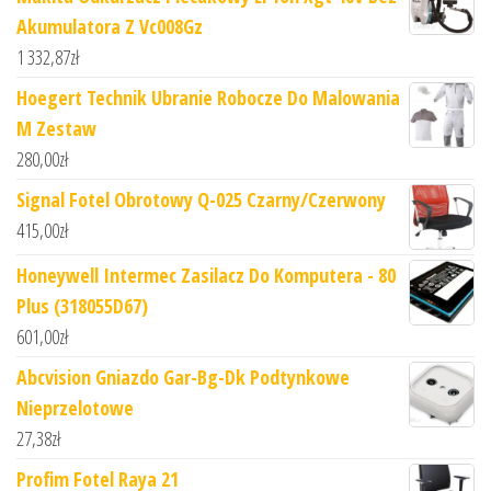
Akumulatora Z Vc008Gz
1 332,87
zł
Hoegert Technik Ubranie Robocze Do Malowania
M Zestaw
280,00
zł
Signal Fotel Obrotowy Q-025 Czarny/Czerwony
415,00
zł
Honeywell Intermec Zasilacz Do Komputera - 80
Plus (318055D67)
601,00
zł
Abcvision Gniazdo Gar-Bg-Dk Podtynkowe
Nieprzelotowe
27,38
zł
Profim Fotel Raya 21