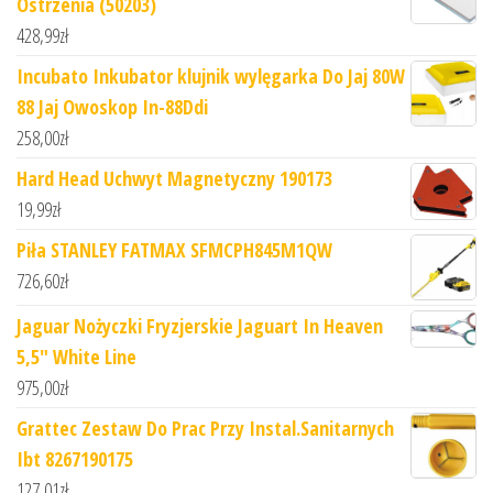
Ostrzenia (50203)
428,99
zł
Incubato Inkubator klujnik wylęgarka Do Jaj 80W
88 Jaj Owoskop In-88Ddi
258,00
zł
Hard Head Uchwyt Magnetyczny 190173
19,99
zł
Piła STANLEY FATMAX SFMCPH845M1QW
726,60
zł
Jaguar Nożyczki Fryzjerskie Jaguart In Heaven
5,5" White Line
975,00
zł
Grattec Zestaw Do Prac Przy Instal.Sanitarnych
Ibt 8267190175
127,01
zł