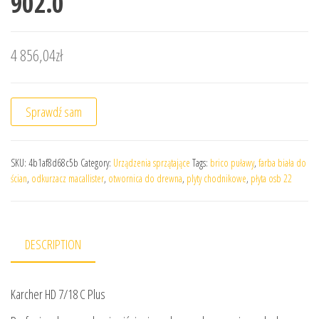
902.0
4 856,04
zł
Sprawdź sam
SKU:
4b1af8d68c5b
Category:
Urządzenia sprzątające
Tags:
brico puławy
,
farba biała do
ścian
,
odkurzacz macallister
,
otwornica do drewna
,
plyty chodnikowe
,
płyta osb 22
DESCRIPTION
Karcher HD 7/18 C Plus