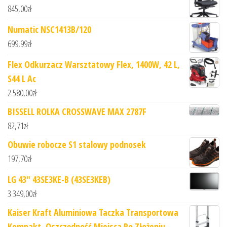
845,00
zł
Numatic NSC1413B/120
699,99
zł
Flex Odkurzacz Warsztatowy Flex, 1400W, 42 L,
S44 L Ac
2 580,00
zł
BISSELL ROLKA CROSSWAVE MAX 2787F
82,71
zł
Obuwie robocze S1 stalowy podnosek
197,70
zł
LG 43" 43SE3KE-B (43SE3KEB)
3 349,00
zł
Kaiser Kraft Aluminiowa Taczka Transportowa
Kompakt ,Oszczędność Miejsca Po Złożeniu