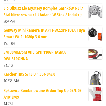
Elo Olkusz Elo Mystery Komplet Garnków 6 El /
Stal Nierdzewna / Układane W Stos / Indukcja
509,85
zł
Genway Mini kamera IP APTI-W22H1-TUYA Tuya
Smart Wi-Fi 1080p 3.6 mm
152,00
zł
3M 30MM/5M VHB GPH 110GF TAŚMA
DWUSTRONNA
73,70
zł
Karcher HDS 5/15 U 1.064-043.0
10 535,54
zł
Rękawice Kombinowane Ardon Top Up 09/L 09
A1018/09
14,75
zł