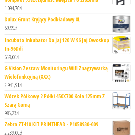
1 094,70
zł
Dulux Grunt Kryjący Podkładowy 8L
69,99
zł
Incubato Inkubator Do Jaj 120 W 96 Jaj Owoskop
In-96Ddi
659,00
zł
G Vision Zestaw Monitoringu Wifi Znagrywarką
Wielofunkcyjną (XXX)
2 941,91
zł
Wózek Półkowy 2 Półki 450X700 Koła 125mm Z
Szarą Gumą
985,23
zł
Zebra ZT410 KIT PRINTHEAD - P1058930-009
2 239,00
zł