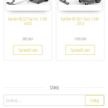
Karcher Nt 22/1 Ap Te L 1.378-
Karcher NT 30/1 Tact L 1.148-
610.0
201.0
889,00
zł
1 899,00
zł
Sprawdź sam
Sprawdź sam
SZUKAJ
Szukaj: