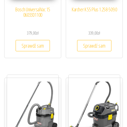
Bosch UniversalVac 15
Karcher K 55 Plus 1.258-509.0
06033D1100
379,00
zł
339,00
zł
Sprawdź sam
Sprawdź sam