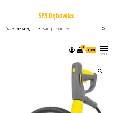
SM Dębowiec
0
0,00zł
Menu