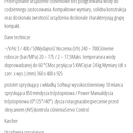
Profesjonalne urządzenie ciśnieniowe bez podgrzewania wody do
codziennego zastosowania. Kompaktowe wymiary, solidna konstrukcja
oraz doskonała zwrotność urządzenia doskonale charakteryzują grupę
kompakt.
Dane technicze
~/V/Hz 3 / 400 / 50Wydajność tłoczenia (l/h) 240 – 700Ciśnienie
robocze (bar/MPa) 20 – 175 / 2 – 17,5Maks. temperarura wody
doprowadzanej do 60 °CMoc przyłącza 5 KWCiężar 24 kg.Wymiary (dł. x
szer. x wys.) (mm) 360 x 400 x 925
pistolet spryskujący z wkładką Softwąż wysokociśnieniowy 10 mlanca
spryskująca 850 mmdysza trójstopniowa / Power Manualdysza
trójstopniowa (0°/25°/40°) .dysza rotacyjnazabezpieczenie przed
skręcaniem (AVS)kontrola ciśnieniaServo Control
Karcher
Urządzenia sprzątające