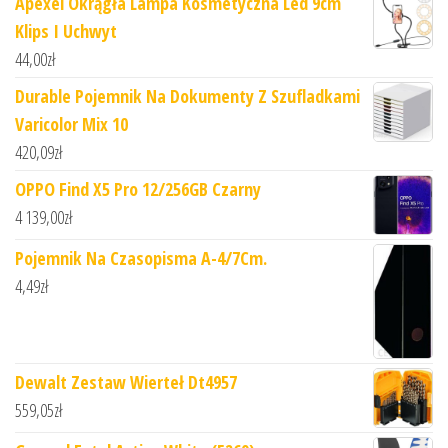
Apexel Okrągła Lampa Kosmetyczna Led 9cm
Klips I Uchwyt
44,00
zł
Durable Pojemnik Na Dokumenty Z Szufladkami
Varicolor Mix 10
420,09
zł
OPPO Find X5 Pro 12/256GB Czarny
4 139,00
zł
Pojemnik Na Czasopisma A-4/7Cm.
4,49
zł
Dewalt Zestaw Wierteł Dt4957
559,05
zł