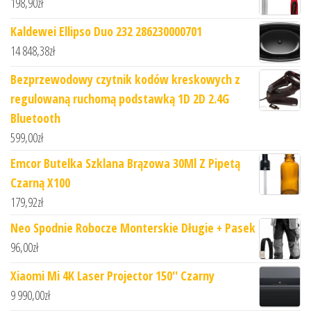
198,90
zł
Kaldewei Ellipso Duo 232 286230000701
14 848,38
zł
Bezprzewodowy czytnik kodów kreskowych z
regulowaną ruchomą podstawką 1D 2D 2.4G
Bluetooth
599,00
zł
Emcor Butelka Szklana Brązowa 30Ml Z Pipetą
Czarną X100
179,92
zł
Neo Spodnie Robocze Monterskie Długie + Pasek
96,00
zł
Xiaomi Mi 4K Laser Projector 150'' Czarny
9 990,00
zł