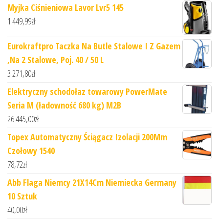
Myjka Ciśnieniowa Lavor Lvr5 145
1 449,99
zł
Eurokraftpro Taczka Na Butle Stalowe I Z Gazem
,Na 2 Stalowe, Poj. 40 / 50 L
3 271,80
zł
Elektryczny schodołaz towarowy PowerMate
Seria M (ładowność 680 kg) M2B
26 445,00
zł
Topex Automatyczny Ściągacz Izolacji 200Mm
Czołowy 1540
78,72
zł
Abb Flaga Niemcy 21X14Cm Niemiecka Germany
10 Sztuk
40,00
zł