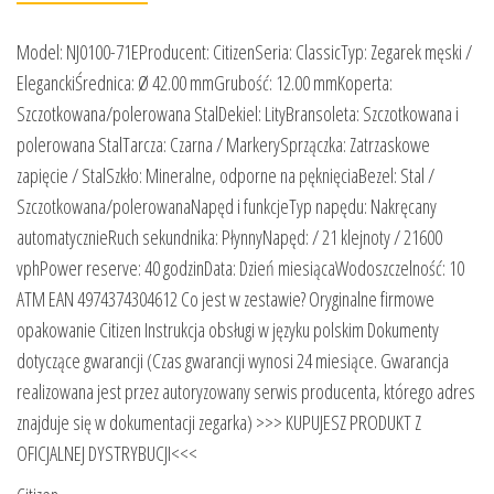
Model: NJ0100-71EProducent: CitizenSeria: ClassicTyp: Zegarek męski /
EleganckiŚrednica: Ø 42.00 mmGrubość: 12.00 mmKoperta:
Szczotkowana/polerowana StalDekiel: LityBransoleta: Szczotkowana i
polerowana StalTarcza: Czarna / MarkerySprzączka: Zatrzaskowe
zapięcie / StalSzkło: Mineralne, odporne na pęknięciaBezel: Stal /
Szczotkowana/polerowanaNapęd i funkcjeTyp napędu: Nakręcany
automatycznieRuch sekundnika: PłynnyNapęd: / 21 klejnoty / 21600
vphPower reserve: 40 godzinData: Dzień miesiącaWodoszczelność: 10
ATM EAN 4974374304612 Co jest w zestawie? Oryginalne firmowe
opakowanie Citizen Instrukcja obsługi w języku polskim Dokumenty
dotyczące gwarancji (Czas gwarancji wynosi 24 miesiące. Gwarancja
realizowana jest przez autoryzowany serwis producenta, którego adres
znajduje się w dokumentacji zegarka) >>> KUPUJESZ PRODUKT Z
OFICJALNEJ DYSTRYBUCJI<<<