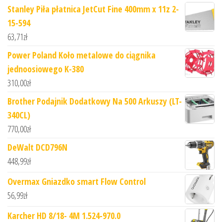
Stanley Piła płatnica JetCut Fine 400mm x 11z 2-
15-594
63,71
zł
Power Poland Koło metalowe do ciągnika
jednoosiowego K-380
310,00
zł
Brother Podajnik Dodatkowy Na 500 Arkuszy (LT-
340CL)
770,00
zł
DeWalt DCD796N
448,99
zł
Overmax Gniazdko smart Flow Control
56,99
zł
Karcher HD 8/18- 4M 1.524-970.0