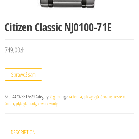
Citizen Classic NJ0100-71E
749,00
zł
Sprawdź sam
SKU:
447078817e29
Category:
Zegarki
Tags:
castorma
,
jak wyczyścić pralkę
,
kosze na
śmieci
,
plyta gk
,
podgrzewacz wody
DESCRIPTION