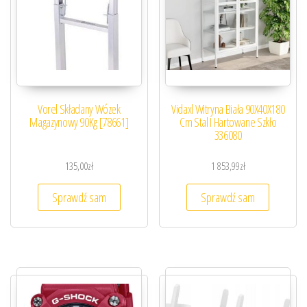
Vorel Składany Wózek
Vidaxl Witryna Biała 90X40X180
Magazynowy 90Kg [78661]
Cm Stal I Hartowane Szkło
336080
135,00
zł
1 853,99
zł
Sprawdź sam
Sprawdź sam