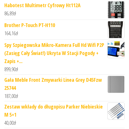
Habotest Multimetr Cyfrowy Ht112A
86,89
zł
Brother P-Touch PT-H110
164,16
zł
Spy Szpiegowska Mikro-Kamera Full Hd Wifi P2P
(Zasięg Cały Świat!) Ukryta W Stacji Pogody +
Zapis +...
899,90
zł
Gała Meble Front Zmywarki Linea Grey D45Fzw
25744
187,00
zł
Zestaw wkłady do długopisu Parker Niebieskie
M 5+1
40,00
zł