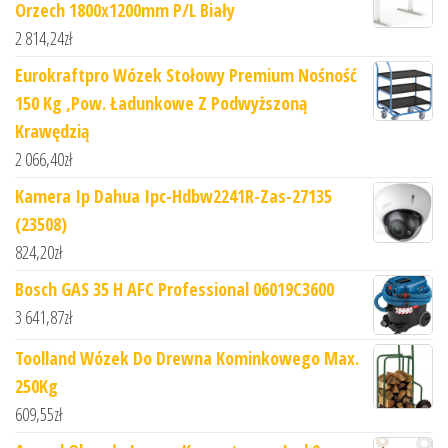
Orzech 1800x1200mm P/L Biały
2 814,24
zł
Eurokraftpro Wózek Stołowy Premium Nośność
150 Kg ,Pow. Ładunkowe Z Podwyższoną
Krawędzią
2 066,40
zł
Kamera Ip Dahua Ipc-Hdbw2241R-Zas-27135
(23508)
824,20
zł
Bosch GAS 35 H AFC Professional 06019C3600
3 641,87
zł
Toolland Wózek Do Drewna Kominkowego Max.
250Kg
609,55
zł