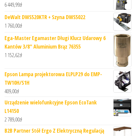
6 449,99
zł
DeWalt DWS520KTR + Szyna DWS5022
1 760,00
zł
Ega-Master Egamaster Długi Klucz Udarowy 6
Kantów 3/8" Aluminium Brąz 76355
1 152,62
zł
Epson Lampa projektorowa ELPLP29 do EMP-
TW10H/S1H
409,00
zł
Urządzenie wielofunkcyjne Epson EcoTank
L14150
2 789,00
zł
B2B Partner Stół Ergo Z Elektryczną Regulacją