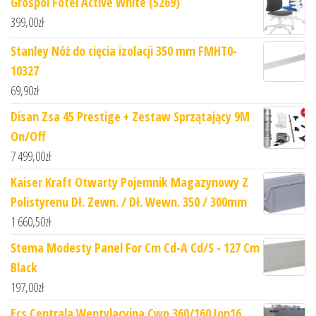
Grospol Fotel Active White (5269)
399,00
zł
Stanley Nóż do cięcia izolacji 350 mm FMHT0-
10327
69,90
zł
Disan Zsa 45 Prestige + Zestaw Sprzątający 9M
On/Off
7 499,00
zł
Kaiser Kraft Otwarty Pojemnik Magazynowy Z
Polistyrenu Dł. Zewn. / Dł. Wewn. 350 / 300mm
1 660,50
zł
Stema Modesty Panel For Cm Cd-A Cd/S - 127 Cm
Black
197,00
zł
Ecs Centrala Wentylacyjna Cwp 360/160 Jon16