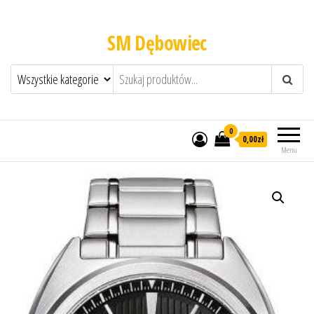
SM Dębowiec
0
0,00zł
Menu