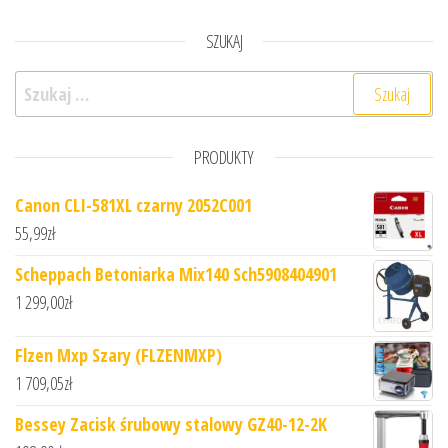
SZUKAJ
Szukaj:
PRODUKTY
Canon CLI-581XL czarny 2052C001
55,99
zł
Scheppach Betoniarka Mix140 Sch5908404901
1 299,00
zł
Flzen Mxp Szary (FLZENMXP)
1 709,05
zł
Bessey Zacisk śrubowy stalowy GZ40-12-2K