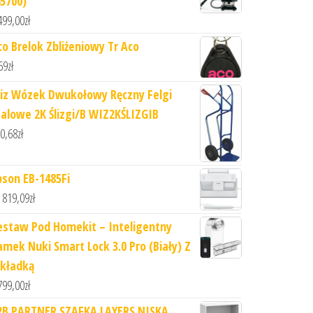
45700)
499,00
zł
co Brelok Zbliżeniowy Tr Aco
69
zł
iz Wózek Dwukołowy Ręczny Felgi
talowe 2K Ślizgi/B WIZ2KŚLIZGIB
0,68
zł
pson EB-1485Fi
 819,09
zł
estaw Pod Homekit – Inteligentny
amek Nuki Smart Lock 3.0 Pro (Biały) Z
kładką
799,00
zł
2B PARTNER SZAFKA LAYERS NISKA,