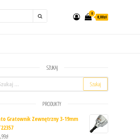
0
0,00zł
SZUKAJ
ukaj:
PRODUKTY
ato Gratownik Zewnętrzny 3-19mm
T22357
,99
zł