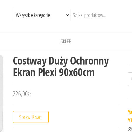
SKLEP
Costway Duży Ochronny
Ekran Plexi 90x60cm
Sz
226,00
zł
Y
Sprawdź sam
Y
39