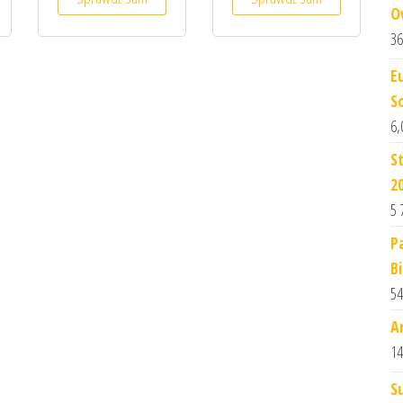
O
36
E
S
6,
S
2
5 
P
Bi
54
A
14
S