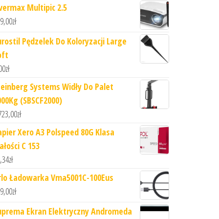
vermax Multipic 2.5
9,00
zł
urostil Pędzelek Do Koloryzacji Large
oft
00
zł
teinberg Systems Widły Do Palet
000Kg (SBSCF2000)
723,00
zł
apier Xero A3 Polspeed 80G Klasa
ałości C 153
,34
zł
rlo Ładowarka Vma5001C-100Eus
9,00
zł
uprema Ekran Elektryczny Andromeda