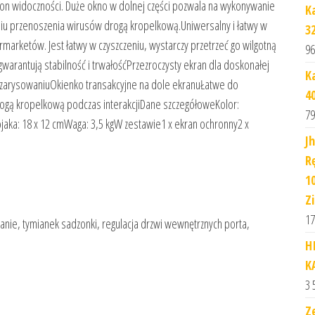
a on widoczności. Duże okno w dolnej części pozwala na wykonywanie
K
kaniu przenoszenia wirusów drogą kropelkową.Uniwersalny i łatwy w
3
rmarketów. Jest łatwy w czyszczeniu, wystarczy przetrzeć go wilgotną
96
warantują stabilność i trwałośćPrzezroczysty ekran dla doskonałej
K
zarysowaniuOkienko transakcyjne na dole ekranuŁatwe do
4
drogą kropelkową podczas interakcjiDane szczegółoweKolor:
79
ojaka: 18 x 12 cmWaga: 3,5 kgW zestawie1 x ekran ochronny2 x
J
R
1
Zi
17
anie, tymianek sadzonki, regulacja drzwi wewnętrznych porta,
H
K
3 
Z