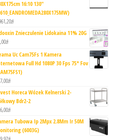
80X175cm 16:10 130"
1610_EANDROMEDA280X175MW)
961,20
zł
idooxin Znieczulenie Lidokaina 11% 20G
,00
zł
iyama Uc Cam75Fs 1 Kamera
nternetowa Full Hd 1080P 30 Fps 75° Fov
CAM75FS1)
7,00
zł
nvest Horeca Wózek Kelnerski 2-
ółkowy Bdr2-2
6,00
zł
amera Tubowa Ip 2Mpx 2.8Mm Ir 50M
onitoring (6003G)
9,97
zł