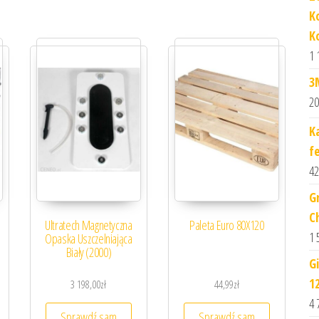
K
K
1 
3
20
K
fe
42
G
C
Ultratech Magnetyczna
Paleta Euro 80X120
1 
Opaska Uszczelniająca
Biały (2000)
G
1
3 198,00
zł
44,99
zł
4 
Sprawdź sam
Sprawdź sam