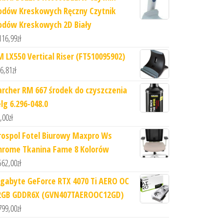
odów Kreskowych Ręczny Czytnik
odów Kreskowych 2D Biały
116,99
zł
M LX550 Vertical Riser (FT510095902)
6,81
zł
archer RM 667 środek do czyszczenia
lg 6.296-048.0
,00
zł
rospol Fotel Biurowy Maxpro Ws
hrome Tkanina Fame 8 Kolorów
562,00
zł
igabyte GeForce RTX 4070 Ti AERO OC
2GB GDDR6X (GVN407TAEROOC12GD)
799,00
zł