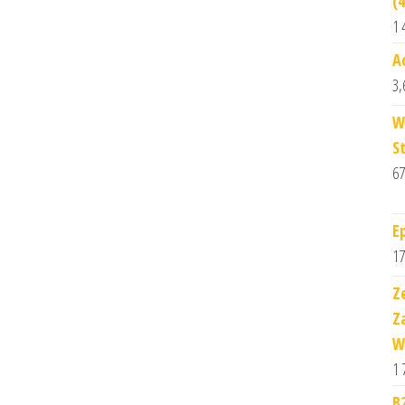
(
1 
A
3,
W
S
67
E
17
Z
Z
W
1 
B