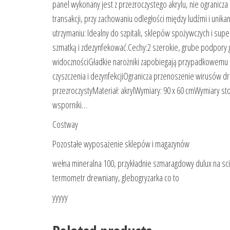
panel wykonany jest z przezroczystego akrylu, nie ogranicz
transakcji, przy zachowaniu odległości między ludźmi i uni
utrzymaniu: Idealny do szpitali, sklepów spożywczych i supe
szmatką i zdezynfekować.Cechy:2 szerokie, grube podpory g
widocznościGładkie narożniki zapobiegają przypadkowemu 
czyszczenia i dezynfekcjiOgranicza przenoszenie wirusów 
przezroczystyMateriał: akrylWymiary: 90 x 60 cmWymiary st
wsporniki…
Costway
Pozostałe wyposażenie sklepów i magazynów
wełna mineralna 100, przykładnie szmaragdowy dulux na sci
termometr drewniany, glebogryzarka co to
yyyyy