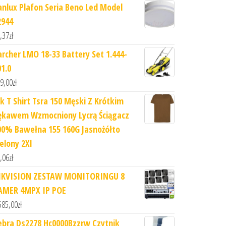
anlux Plafon Seria Beno Led Model
2944
,37
zł
archer LMO 18-33 Battery Set 1.444-
01.0
9,00
zł
hk T Shirt Tsra 150 Męski Z Krótkim
ękawem Wzmocniony Lycrą Ściągacz
00% Bawełna 155 160G Jasnożółto
elony 2Xl
,06
zł
IKVISION ZESTAW MONITORINGU 8
AMER 4MPX IP POE
585,00
zł
ebra Ds2278 Hc0000Bzzrw Czytnik