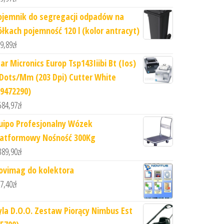
ojemnik do segregacji odpadów na
ółkach pojemność 120 l (kolor antracyt)
9,89
zł
ar Micronics Europ Tsp143Iiibi Bt (Ios)
 Dots/Mm (203 Dpi) Cutter White
39472290)
584,97
zł
uipo Profesjonalny Wózek
latformowy Nośność 300Kg
389,90
zł
ovimag do kolektora
7,40
zł
yla D.O.O. Zestaw Piorący Nimbus Est