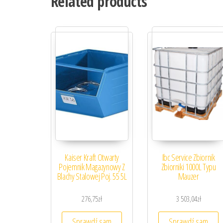
Related products
Kaiser Kraft Otwarty
Ibc Service Zbiornik
Pojemnik Magazynowy Z
Zbiorniki 1000L Typu
Blachy Stalowej Poj. 55 5L
Mauzer
276,75
zł
3 503,04
zł
Sprawdź sam
Sprawdź sam