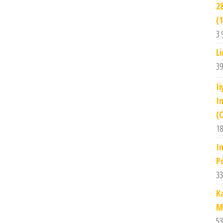
2
(
3 
L
39
I
I
(
18
I
P
33
K
M
53