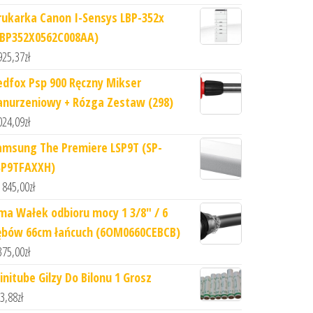
rukarka Canon I-Sensys LBP-352x
LBP352X0562C008AA)
925,37
zł
edfox Psp 900 Ręczny Mikser
anurzeniowy + Rózga Zestaw (298)
024,09
zł
amsung The Premiere LSP9T (SP-
SP9TFAXXH)
 845,00
zł
ma Wałek odbioru mocy 1 3/8" / 6
ębów 66cm łańcuch (6OM0660CEBCB)
375,00
zł
initube Gilzy Do Bilonu 1 Grosz
3,88
zł