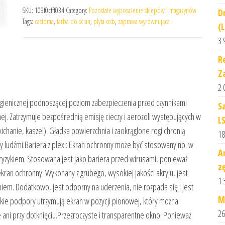
SKU:
109f0cfff034
Category:
Pozostałe wyposażenie sklepów i magazynów
D
Tags:
castoraa
,
farba do ścian
,
plyta osb
,
zaprawa wyrównująca
(
3 
R
Z
2 
 higienicznej podnoszącej poziom zabezpieczenia przed czynnikami
S
nej. Zatrzymuje bezpośrednią emisję cieczy i aerozoli występujących w
L
chanie, kaszel). Gładka powierzchnia i zaokrąglone rogi chronią
18
y ludźmi.Bariera z plexi: Ekran ochronny może być stosowany np. w
A
m ryzykiem. Stosowana jest jako bariera przed wirusami, ponieważ
z
ran ochronny: Wykonany z grubego, wysokiej jakości akrylu, jest
1 
niem. Dodatkowo, jest odporny na uderzenia, nie rozpada się i jest
M
kie podpory utrzymują ekran w pozycji pionowej, który można
26
ani przy dotknięciu.Przezroczyste i transparentne okno: Ponieważ