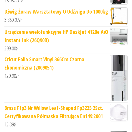
18 082,51
zł
Dźwig Żuraw Warsztatowy O Udźwigu Do 1000kg
3 860,97
zł
Urządzenie wielofunkcyjne HP DeskJet 4120e AiO
Instant Ink (26Q90B)
299,00
zł
Cricut Folia Smart Vinyl 366Cm Czarna
Ekonomiczna (2009051)
129,90
zł
Bmss Ffp3 Nr Willow Leaf-Shaped Fp3225 2Szt.
Certyfikowana Półmaska Filtrująca En149:2001
12,39
zł