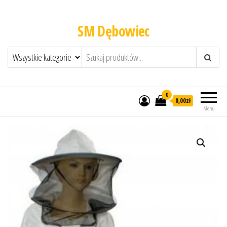
SM Dębowiec
0
0,00zł
Menu