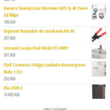
Kamera Zewnętrzna Obrotowa Wifi Ip 4X Zoom
Sd 5Mpx
189,60
zł
Engineer Narzędzie do zaciskania PA-09
247,66
zł
Cersanit Caspia Oval 60x42 K11-0099
307,00
zł
Fluff Cosmetics Fridge Lodówka Kosmetyczna
Biała 1 Szt
250,00
zł
Eba 2026-2
10 499,00
zł
ZOBACZ RÓWNIEŻ