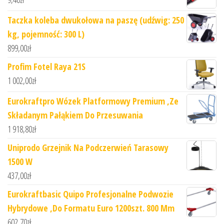
Taczka koleba dwukołowa na paszę (udźwig: 250
kg, pojemność: 300 L)
899,00
zł
Profim Fotel Raya 21S
1 002,00
zł
Eurokraftpro Wózek Platformowy Premium ,Ze
Składanym Pałąkiem Do Przesuwania
1 918,80
zł
Uniprodo Grzejnik Na Podczerwień Tarasowy
1500 W
437,00
zł
Eurokraftbasic Quipo Profesjonalne Podwozie
Hybrydowe ,Do Formatu Euro 1200szt. 800 Mm
602,70
zł