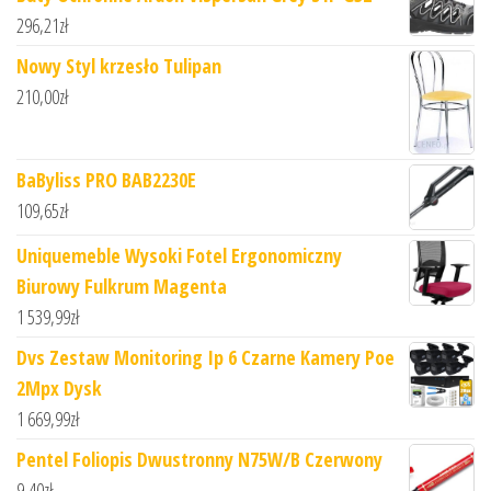
296,21
zł
Nowy Styl krzesło Tulipan
210,00
zł
BaByliss PRO BAB2230E
109,65
zł
Uniquemeble Wysoki Fotel Ergonomiczny
Biurowy Fulkrum Magenta
1 539,99
zł
Dvs Zestaw Monitoring Ip 6 Czarne Kamery Poe
2Mpx Dysk
1 669,99
zł
Pentel Foliopis Dwustronny N75W/B Czerwony
9,40
zł