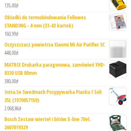
135,00
zł
Okładki do termobindowania Fellowes
STANDING - 4 mm (33-43 kartek)
160,99
zł
Oczyszczacz powietrza Xiaomi Mi Air Purifier 3C
448,00
zł
MATRIX Drukarka paragonowa, zamówień YHD-
8330 USB 80mm
380,00
zł
Intra.Se Swedmach Posypywarka Piasku I Soli
35L (1970057150)
2 068,86
zł
Bosch Zestaw wierteł i bitów X-line 70el.
2607019329