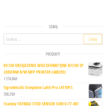
SZUKAJ
Szukaj:
PRODUKTY
RICOH URZĄDZENIE WIELOFUNKCYJNE RICOH SP
230SFNW B/W MFP PRINTER (408293)
1 374,84
zł
Ogrodniczki Ocieplane Lahti Pro L41109 S
308,39
zł
Stanley FATMAX STUD SENSOR S300 0-77-407