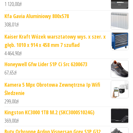
1 120,00
zł
Kfa Gavia Aluminiowy 800x578
308,01
zł
Kaiser Kraft Wózek warsztatowy wys. x szer. x
głęb. 1010 x 914 x 458 mm 7 szuflad
4 464,90
zł
Honeywell Gfw Lider S1P Ci Src 6200673
67,65
zł
Kamera 5 Mpx Obrotowa Zewnętrzna Ip Wifi
Śledzenie
299,00
zł
Kingston KC3000 1TB M.2 (SKC3000S1024G)
369,00
zł
Buty Ochronne Ardon Vispersan Grey S1P G32