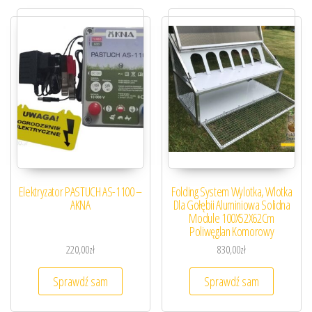
Elektryzator PASTUCH AS-1100 –
Folding System Wylotka, Wlotka
AKNA
Dla Gołębii Aluminiowa Solidna
Module 100X52X62Cm
Poliwęglan Komorowy
220,00
zł
830,00
zł
Sprawdź sam
Sprawdź sam