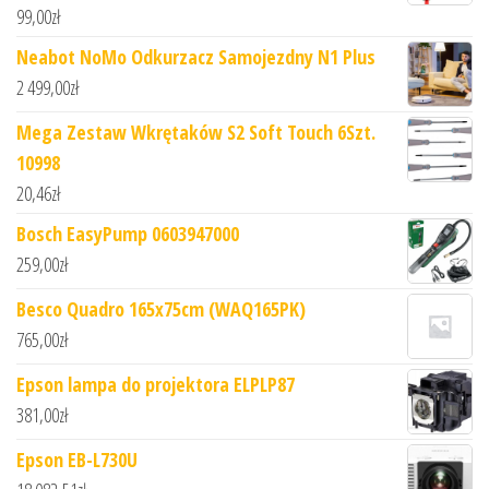
99,00
zł
Neabot NoMo Odkurzacz Samojezdny N1 Plus
2 499,00
zł
Mega Zestaw Wkrętaków S2 Soft Touch 6Szt.
10998
20,46
zł
Bosch EasyPump 0603947000
259,00
zł
Besco Quadro 165x75cm (WAQ165PK)
765,00
zł
Epson lampa do projektora ELPLP87
381,00
zł
Epson EB-L730U