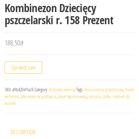
Kombinezon Dziecięcy
pszczelarski r. 158 Prezent
188,50
zł
Sprawdź sam
SKU:
a9b420ef1a26
Category:
Hodowla zwierząt
Tags:
deszczownica prysznicowa
,
fronty
kuchenne
,
jaka wełna na poddasze
,
panel tapicerowany
,
rury pcv
,
szafka z lustrem do
łazienki
DESCRIPTION