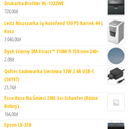
Drukarka Brother HL-1222WE
728,00
zł
Leitz Niszczarka Iq Autofeed 150 P5 Kartek 44 L
Kosz
3 040,00
zł
Dysk ścierny 3M Xtract™ 310W fi 150 mm 240+
2,08
zł
Qoltec Ładowarka Sieciowa 12W 2.4A USB-C
(50197)
23,74
zł
Esse Kosz Na Śmieci 240L Ssi-Schaefer (Różne
Kolory)
164,00
zł
Epson LX-350