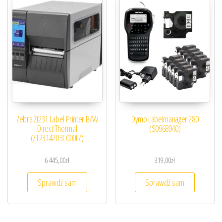
Zebra Zt231 Label Printer B/W
Dymo Labelmanager 280
Direct Thermal
(S0968940)
(ZT23142D3E000FZ)
6 445,00
zł
319,00
zł
Sprawdź sam
Sprawdź sam