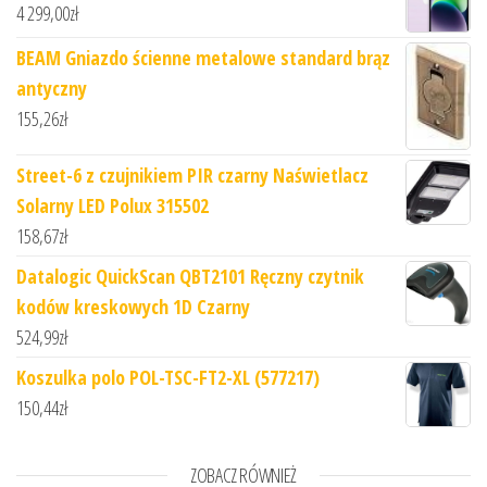
4 299,00
zł
BEAM Gniazdo ścienne metalowe standard brąz
antyczny
155,26
zł
Street-6 z czujnikiem PIR czarny Naświetlacz
Solarny LED Polux 315502
158,67
zł
Datalogic QuickScan QBT2101 Ręczny czytnik
kodów kreskowych 1D Czarny
524,99
zł
Koszulka polo POL-TSC-FT2-XL (577217)
150,44
zł
ZOBACZ RÓWNIEŻ