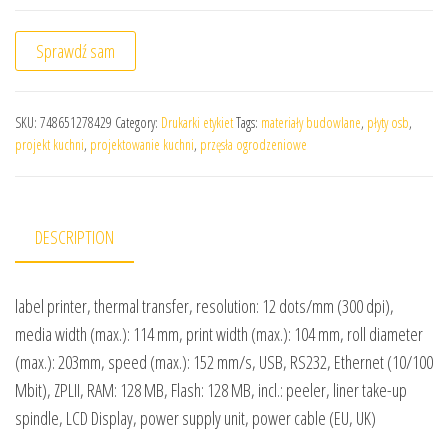
Sprawdź sam
SKU:
748651278429
Category:
Drukarki etykiet
Tags:
materiały budowlane
,
płyty osb
,
projekt kuchni
,
projektowanie kuchni
,
przęsła ogrodzeniowe
DESCRIPTION
label printer, thermal transfer, resolution: 12 dots/mm (300 dpi),
media width (max.): 114 mm, print width (max.): 104 mm, roll diameter
(max.): 203mm, speed (max.): 152 mm/s, USB, RS232, Ethernet (10/100
Mbit), ZPLII, RAM: 128 MB, Flash: 128 MB, incl.: peeler, liner take-up
spindle, LCD Display, power supply unit, power cable (EU, UK)