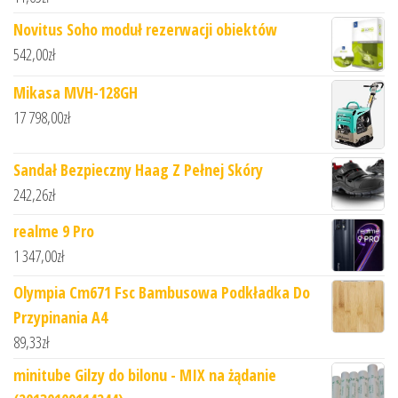
Novitus Soho moduł rezerwacji obiektów
542,00
zł
Mikasa MVH-128GH
17 798,00
zł
Sandał Bezpieczny Haag Z Pełnej Skóry
242,26
zł
realme 9 Pro
1 347,00
zł
Olympia Cm671 Fsc Bambusowa Podkładka Do
Przypinania A4
89,33
zł
minitube Gilzy do bilonu - MIX na żądanie