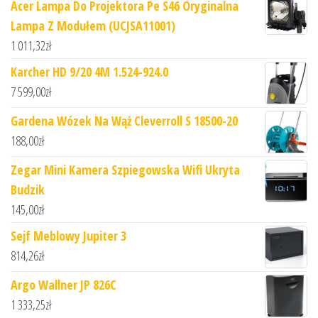
Acer Lampa Do Projektora Pe S46 Oryginalna
Lampa Z Modułem (UCJSA11001)
1 011,32
zł
Karcher HD 9/20 4M 1.524-924.0
7 599,00
zł
Gardena Wózek Na Wąż Cleverroll S 18500-20
188,00
zł
Zegar Mini Kamera Szpiegowska Wifi Ukryta
Budzik
145,00
zł
Sejf Meblowy Jupiter 3
814,26
zł
Argo Wallner JP 826C
1 333,25
zł