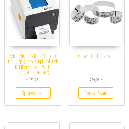
Zebra Zd611 12 Dots/Mm (300
Zebra Z-Band Ultrasoft –
Dpi) Disp. (Colour) Eplii Zplii Usb
Bt Ethernet Wi-Fi White
(ZD6AH23T0EB02EZ)
4 473,76
zł
229,03
zł
Sprawdź sam
Sprawdź sam