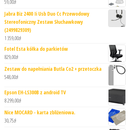
59,00
zł
Jabra Biz 2400 Ii Usb Duo Cc Przewodowy
Stereofoniczny Zestaw Słuchawkowy
(2499829309)
1 359,00
zł
Fotel Esta kółka do parkietów
829,00
zł
Zestaw do napełniania Butla Co2 + przetoczka
548,00
zł
Epson EH-LS300B z android TV
8 299,00
zł
Nice MOCARD - karta zbliżeniowa.
30,75
zł