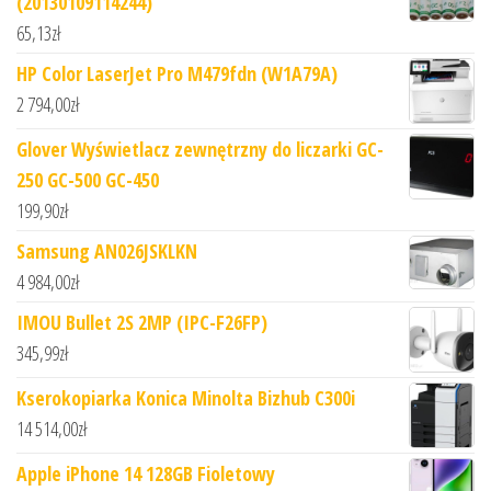
(20130109114244)
65,13
zł
HP Color LaserJet Pro M479fdn (W1A79A)
2 794,00
zł
Glover Wyświetlacz zewnętrzny do liczarki GC-
250 GC-500 GC-450
199,90
zł
Samsung AN026JSKLKN
4 984,00
zł
IMOU Bullet 2S 2MP (IPC-F26FP)
345,99
zł
Kserokopiarka Konica Minolta Bizhub C300i
14 514,00
zł
Apple iPhone 14 128GB Fioletowy