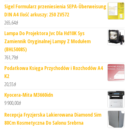
Sigel Formularz przeniesienia SEPA-Überweisung
DIN A4 Ilość arkuszy: 250 ZV572
265,64
zł
Lampa Do Projektora Jvc Dla Hd10K Sys
Zamiennik Oryginalnej Lampy Z Modułem
(BHL5008S)
761,79
zł
Podatkowa Księga Przychodów i Rozchodów A4
K2
20,55
zł
Kyocera-Mita M3660idn
9 900,00
zł
Recepcja Fryzjerska Lakierowana Diamond Sim
80Cm Kosmetyczna Do Salonu Srebrna