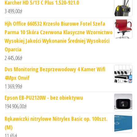
Karcher HD 5/13 C Plus 1.520-921.0
3 499,00
zł
Hjh Office 660532 Krzesło Biurowe Fotel Szefa
Parma 10 Skóra Czerwona Klasyczne Wzornictwo
Wysokiej Jakości Wykonanie Średniej Wysokości
Oparcia
2 445,06
zł
Dvs Monitoring Bezprzewodowy 4 Kamer Wifi
4Mpx Onvif
1 369,99
zł
Epson EB-PU2120W - bez obiektywu
194 906,00
zł
Rękawiczki nitrylowe Nitrylex Basic op. 100szt.
(M)
11,65
zł