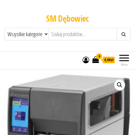
SM Dębowiec
0
0,00zł
Menu