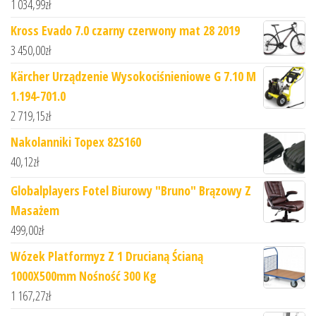
1 034,99
zł
Kross Evado 7.0 czarny czerwony mat 28 2019
3 450,00
zł
Kärcher Urządzenie Wysokociśnieniowe G 7.10 M
1.194-701.0
2 719,15
zł
Nakolanniki Topex 82S160
40,12
zł
Globalplayers Fotel Biurowy "Bruno" Brązowy Z
Masażem
499,00
zł
Wózek Platformyz Z 1 Drucianą Ścianą
1000X500mm Nośność 300 Kg
1 167,27
zł