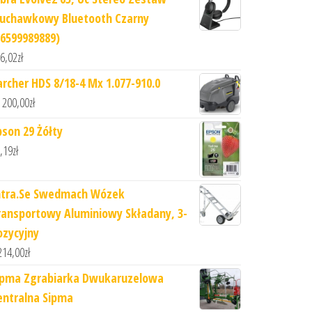
łuchawkowy Bluetooth Czarny
26599989889)
6,02
zł
archer HDS 8/18-4 Mx 1.077-910.0
 200,00
zł
pson 29 Żółty
,19
zł
ntra.Se Swedmach Wózek
ransportowy Aluminiowy Składany, 3-
ozycyjny
214,00
zł
ipma Zgrabiarka Dwukaruzelowa
entralna Sipma