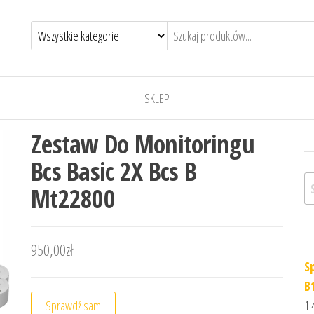
SKLEP
Zestaw Do Monitoringu
Bcs Basic 2X Bcs B
Sz
Mt22800
950,00
zł
S
B
Sprawdź sam
1 