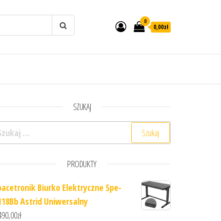
0
0,00zł
SZUKAJ
ukaj:
PRODUKTY
pacetronik Biurko Elektryczne Spe-
118Bb Astrid Uniwersalny
490,00
zł