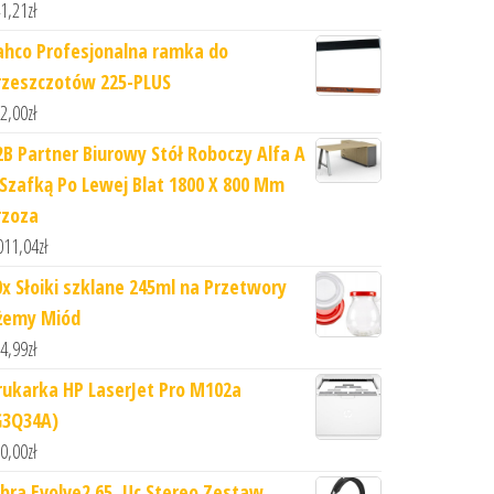
1,21
zł
ahco Profesjonalna ramka do
rzeszczotów 225-PLUS
2,00
zł
2B Partner Biurowy Stół Roboczy Alfa A
 Szafką Po Lewej Blat 1800 X 800 Mm
rzoza
011,04
zł
0x Słoiki szklane 245ml na Przetwory
żemy Miód
4,99
zł
rukarka HP LaserJet Pro M102a
G3Q34A)
0,00
zł
abra Evolve2 65, Uc Stereo Zestaw