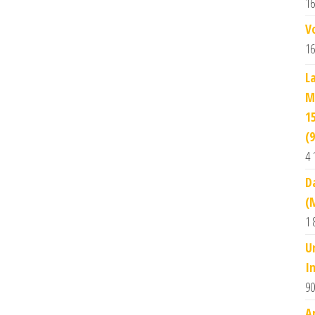
16
V
16
L
M
1
(
4 
D
(
1 
U
I
90
A