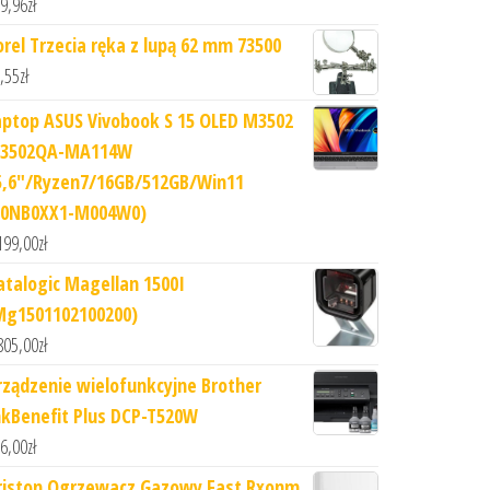
9,96
zł
orel Trzecia ręka z lupą 62 mm 73500
,55
zł
aptop ASUS Vivobook S 15 OLED M3502
3502QA-MA114W
5,6"/Ryzen7/16GB/512GB/Win11
90NB0XX1-M004W0)
199,00
zł
atalogic Magellan 1500I
Mg1501102100200)
805,00
zł
rządzenie wielofunkcyjne Brother
nkBenefit Plus DCP-T520W
6,00
zł
riston Ogrzewacz Gazowy Fast Rxonm