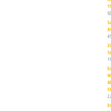
1
92
S
8
4 
Z
S
11
E
W
8
St
2 
E