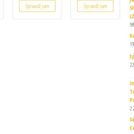
Sprawdź sam
Sprawdź sam
S
(
98
K
19
E
22
I
T
P
2 
S
C