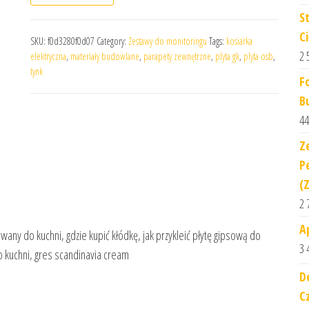
S
C
SKU:
f0d3280f0d07
Category:
Zestawy do monitoringu
Tags:
kosiarka
2 
elektryczna
,
materiały budowlane
,
parapety zewnętrzne
,
plyta gk
,
plyta osb
,
tynk
F
B
44
Z
Pe
(
2 
A
wany do kuchni, gdzie kupić kłódkę, jak przykleić płytę gipsową do
3 
do kuchni, gres scandinavia cream
D
C