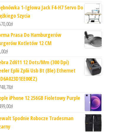
tębnówka 1-Igłowa Jack F4-H7 Servo Do
iężkiego Szycia
570,00
zł
orma Prasa Do Hamburgerów
urgerów Kotletów 12 CM
,00
zł
ebra Zd611 12 Dots/Mm (300 Dpi)
eler Eplii Zplii Usb Bt (Ble) Ethernet
ZD6A023D1EE00EZ)
748,78
zł
pple iPhone 12 256GB Fioletowy Purple
499,00
zł
ewalt Spodnie Robocze Tradesman
zarny