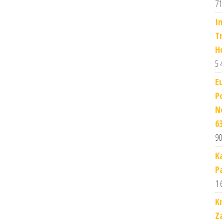
71
I
T
H
5 
E
P
N
6
90
K
P
1 
K
Z