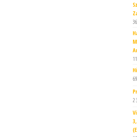
S
Z
36
H
M
A
11
H
69
P
2 
V
3
(