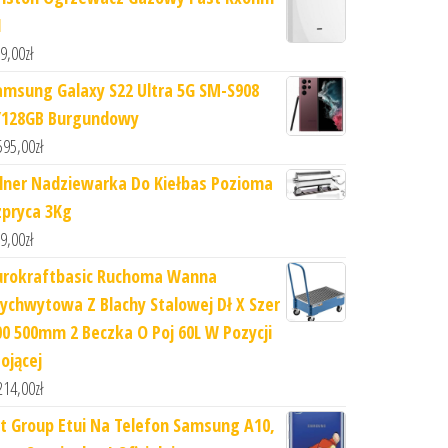
1
9,00
zł
amsung Galaxy S22 Ultra 5G SM-S908
/128GB Burgundowy
595,00
zł
ilner Nadziewarka Do Kiełbas Pozioma
zpryca 3Kg
9,00
zł
urokraftbasic Ruchoma Wanna
ychwytowa Z Blachy Stalowej Dł X Szer
00 500mm 2 Beczka O Poj 60L W Pozycji
ojącej
214,00
zł
rt Group Etui Na Telefon Samsung A10,