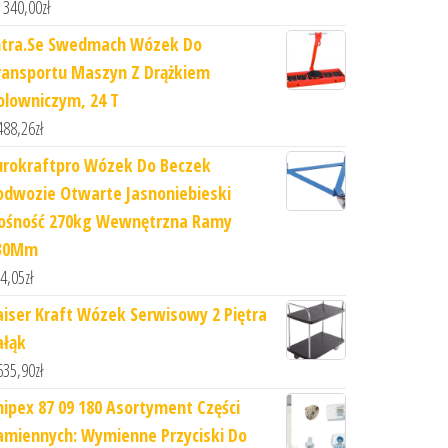
 340,00
zł
ntra.Se Swedmach Wózek Do
ransportu Maszyn Z Drążkiem
olowniczym, 24 T
488,26
zł
urokraftpro Wózek Do Beczek
odwozie Otwarte Jasnoniebieski
ośność 270kg Wewnętrzna Ramy
30Mm
4,05
zł
aiser Kraft Wózek Serwisowy 2 Piętra
ałąk
635,90
zł
nipex 87 09 180 Asortyment Części
amiennych: Wymienne Przyciski Do