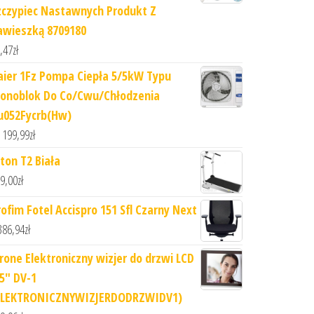
zczypiec Nastawnych Produkt Z
awieszką 8709180
,47
zł
aier 1Fz Pompa Ciepła 5/5kW Typu
onoblok Do Co/Cwu/Chłodzenia
u052Fycrb(Hw)
 199,99
zł
iton T2 Biała
9,00
zł
rofim Fotel Accispro 151 Sfl Czarny Next
386,94
zł
irone Elektroniczny wizjer do drzwi LCD
,5" DV-1
ELEKTRONICZNYWIZJERDODRZWIDV1)