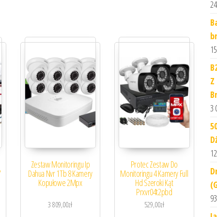
24
B
b
15
B
Z
B
3 
5
D
12
Zestaw Monitoringu Ip
Protec Zestaw Do
D
Y
Dahua Nvr 1Tb 8 Kamery
Monitoringu 4 Kamery Full
Kopułowe 2Mpx
Hd Szeroki Kąt
(
Prxvr04t2pbd
93
3 809,00
zł
529,00
zł
J