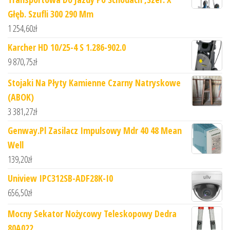
Głęb. Szufli 300 290 Mm
1 254,60
zł
Karcher HD 10/25-4 S 1.286-902.0
9 870,75
zł
Stojaki Na Płyty Kamienne Czarny Natryskowe
(ABOK)
3 381,27
zł
Genway.Pl Zasilacz Impulsowy Mdr 40 48 Mean
Well
139,20
zł
Uniview IPC312SB-ADF28K-I0
656,50
zł
Mocny Sekator Nożycowy Teleskopowy Dedra
80A022