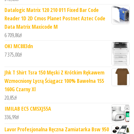
Datalogic Matrix 120 210 011 Fixed Bar Code
Reader 1D 2D Cmos Planet Postnet Aztec Code
Data Matrix Maxicode M
6 709,86
zł
OKI MC883dn
7 375,00
zł
Jhk T Shirt Tsra 150 Męski Z Krótkim Rękawem
Wzmocniony Lycrą Ściągacz 100% Bawełna 155
160G Czarny Xl
20,85
zł
IMILAB EC5 CMSXJ55A
336,99
zł
Lavor Profesjonalna Ręczna Zamiatarka Bsw 950