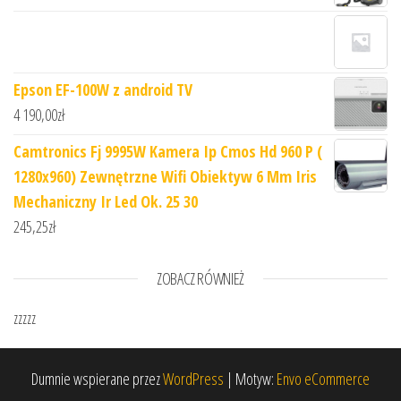
Epson EF-100W z android TV
4 190,00
zł
Camtronics Fj 9995W Kamera Ip Cmos Hd 960 P (
1280x960) Zewnętrzne Wifi Obiektyw 6 Mm Iris
Mechaniczny Ir Led Ok. 25 30
245,25
zł
ZOBACZ RÓWNIEŻ
zzzzz
Dumnie wspierane przez
WordPress
|
Motyw:
Envo eCommerce