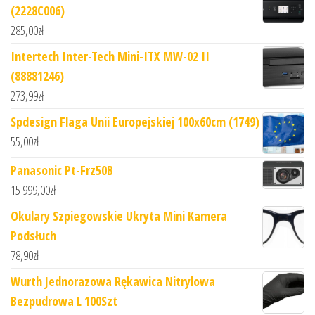
(2228C006)
285,00
zł
Intertech Inter-Tech Mini-ITX MW-02 II
(88881246)
273,99
zł
Spdesign Flaga Unii Europejskiej 100x60cm (1749)
55,00
zł
Panasonic Pt-Frz50B
15 999,00
zł
Okulary Szpiegowskie Ukryta Mini Kamera
Podsłuch
78,90
zł
Wurth Jednorazowa Rękawica Nitrylowa
Bezpudrowa L 100Szt