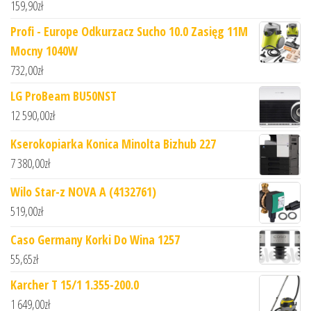
159,90
zł
Profi - Europe Odkurzacz Sucho 10.0 Zasięg 11M
Mocny 1040W
732,00
zł
LG ProBeam BU50NST
12 590,00
zł
Kserokopiarka Konica Minolta Bizhub 227
7 380,00
zł
Wilo Star-z NOVA A (4132761)
519,00
zł
Caso Germany Korki Do Wina 1257
55,65
zł
Karcher T 15/1 1.355-200.0
1 649,00
zł