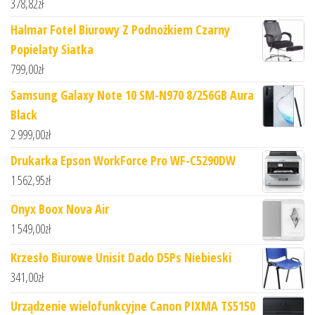
378,82
zł
Halmar Fotel Biurowy Z Podnożkiem Czarny
Popielaty Siatka
799,00
zł
Samsung Galaxy Note 10 SM-N970 8/256GB Aura
Black
2 999,00
zł
Drukarka Epson WorkForce Pro WF-C5290DW
1 562,95
zł
Onyx Boox Nova Air
1 549,00
zł
Krzesło Biurowe Unisit Dado D5Ps Niebieski
341,00
zł
Urządzenie wielofunkcyjne Canon PIXMA TS5150