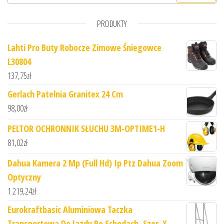
PRODUKTY
Lahti Pro Buty Robocze Zimowe Śniegowce
L30804
137,75
zł
Gerlach Patelnia Granitex 24 Cm
98,00
zł
PELTOR OCHRONNIK SŁUCHU 3M-OPTIME1-H
81,02
zł
Dahua Kamera 2 Mp (Full Hd) Ip Ptz Dahua Zoom
Optyczny
1 219,24
zł
Eurokraftbasic Aluminiowa Taczka
Transportowa Do Jazdy Po Schodach ,Szer. X