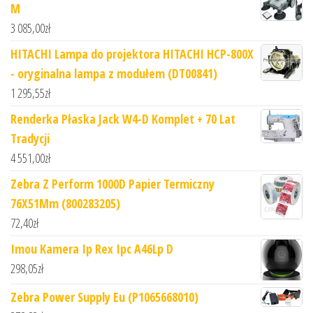
M
3 085,00
zł
HITACHI Lampa do projektora HITACHI HCP-800X
- oryginalna lampa z modułem (DT00841)
1 295,55
zł
Renderka Płaska Jack W4-D Komplet + 70 Lat
Tradycji
4 551,00
zł
Zebra Z Perform 1000D Papier Termiczny
76X51Mm (800283205)
72,40
zł
Imou Kamera Ip Rex Ipc A46Lp D
298,05
zł
Zebra Power Supply Eu (P1065668010)