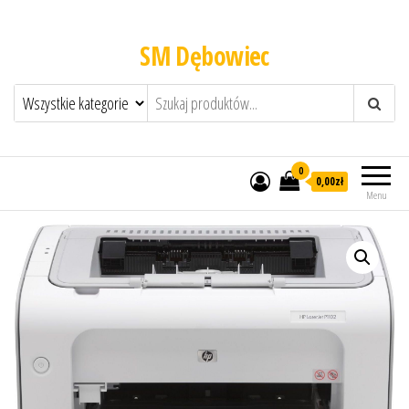
SM Dębowiec
0
0,00zł
Menu