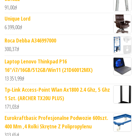
91,00
zł
Unique Lord
6 399,00
zł
Roca Debba A346997000
300,37
zł
Laptop Lenovo Thinkpad P16
16"/i7/16GB/512GB/Win11 (21D60012MX)
13 351,99
zł
Tp-Link Access-Point Wlan Ax1800 2.4 Ghz, 5 Ghz
1 Szt. (ARCHER TX20U PLUS)
171,03
zł
Eurokraftbasic Profesjonalne Podwozie 600szt.
400 Mm ,4 Rolki Skrętne Z Polipropylenu
313,65
zł