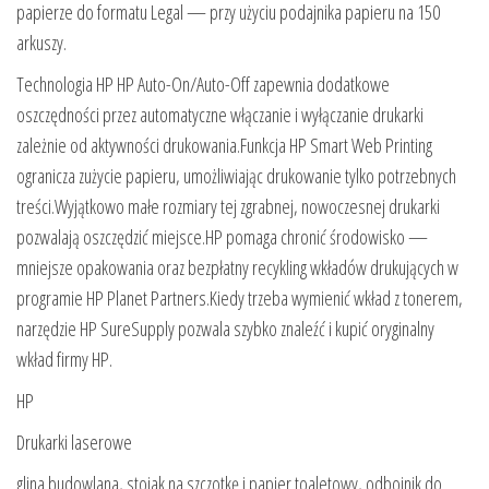
papierze do formatu Legal — przy użyciu podajnika papieru na 150
arkuszy.
Technologia HP HP Auto-On/Auto-Off zapewnia dodatkowe
oszczędności przez automatyczne włączanie i wyłączanie drukarki
zależnie od aktywności drukowania.Funkcja HP Smart Web Printing
ogranicza zużycie papieru, umożliwiając drukowanie tylko potrzebnych
treści.Wyjątkowo małe rozmiary tej zgrabnej, nowoczesnej drukarki
pozwalają oszczędzić miejsce.HP pomaga chronić środowisko —
mniejsze opakowania oraz bezpłatny recykling wkładów drukujących w
programie HP Planet Partners.Kiedy trzeba wymienić wkład z tonerem,
narzędzie HP SureSupply pozwala szybko znaleźć i kupić oryginalny
wkład firmy HP.
HP
Drukarki laserowe
glina budowlana, stojak na szczotkę i papier toaletowy, odbojnik do