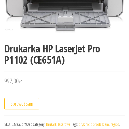
Drukarka HP LaserJet Pro
P1102 (CE651A)
997,00
zł
Sprawdź sam
SKU:
638ea2d490ec
Category:
Drukarki laserowe
Tags:
prysznic z brodzikiem
,
regips
,