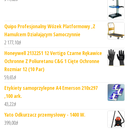
Quipo Profesjonalny Wózek Platformowy ,Z
Hamulcem Działającym Samoczynnie
2 177,10
zł
Honeywell 2132251 12 Vertigo Czarne Rękawice
Ochronne Z Poliuretanu C&G 1 Cięte Ochronne
Rozmiar 12 (10 Par)
59,65
zł
Etykiety samoprzylepne A4 Emerson 210x297
,100 ark.
43,22
zł
Yato Odkurzacz przemysłowy - 1400 W.
399,00
zł