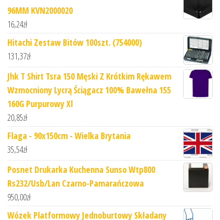
96MM KVN2000020
16,24
zł
Hitachi Zestaw Bitów 100szt. (754000)
131,37
zł
Jhk T Shirt Tsra 150 Męski Z Krótkim Rękawem
Wzmocniony Lycrą Ściągacz 100% Bawełna 155
160G Purpurowy Xl
20,85
zł
Flaga - 90x150cm - Wielka Brytania
35,54
zł
Posnet Drukarka Kuchenna Sunso Wtp800
Rs232/Usb/Lan Czarno-Pamarańczowa
950,00
zł
Wózek Platformowy Jednoburtowy Składany