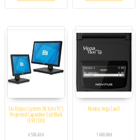
Elo Elopos System 38.1cm (15”)
Novitus Vega Taxi E
Projected Capacitive Ssd Black
(E931330)
6 538,43
zł
1 600,00
zł