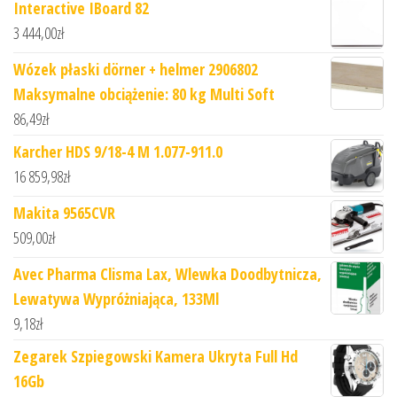
Interactive IBoard 82
3 444,00
zł
Wózek płaski dörner + helmer 2906802
Maksymalne obciążenie: 80 kg Multi Soft
86,49
zł
Karcher HDS 9/18-4 M 1.077-911.0
16 859,98
zł
Makita 9565CVR
509,00
zł
Avec Pharma Clisma Lax, Wlewka Doodbytnicza,
Lewatywa Wypróżniająca, 133Ml
9,18
zł
Zegarek Szpiegowski Kamera Ukryta Full Hd
16Gb