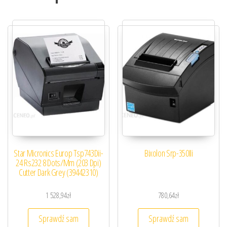
Star Micronics Europ Tsp743Dii-
Bixolon Srp-350IIi
24 Rs232 8 Dots/Mm (203 Dpi)
Cutter Dark Grey (39442310)
1 528,94
zł
780,64
zł
Sprawdź sam
Sprawdź sam