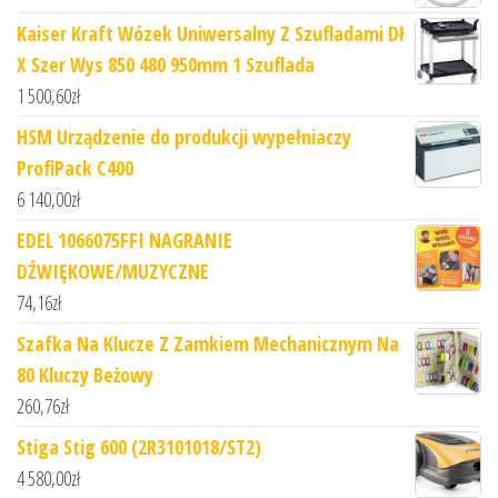
Kaiser Kraft Wózek Uniwersalny Z Szufladami Dł
X Szer Wys 850 480 950mm 1 Szuflada
1 500,60
zł
HSM Urządzenie do produkcji wypełniaczy
ProfiPack C400
6 140,00
zł
EDEL 1066075FFI NAGRANIE
DŹWIĘKOWE/MUZYCZNE
74,16
zł
Szafka Na Klucze Z Zamkiem Mechanicznym Na
80 Kluczy Beżowy
260,76
zł
Stiga Stig 600 (2R3101018/ST2)
4 580,00
zł