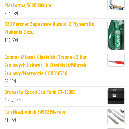
Platforma 500X800mm
794,58
zł
B2B Partner Zapasowe Butelki Z Płynem Do
Płukania Oczu
147,60
zł
Connex Młotek Ciesielski Trzonek Z Rur
Stalowych Uchwyt 1K Ciesielski/Młotek
Stalowy/Narzędzie COX610750
52,13
zł
Drukarka Epson Eco Tank ET-15000
2 765,34
zł
Fun Niezbednik 54562 Meteor
21,46
zł