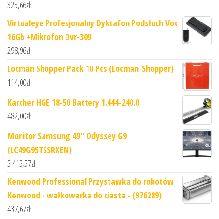
325,66
zł
Virtualeye Profesjonalny Dyktafon Podsłuch Vox
16Gb +Mikrofon Dvr-309
298,96
zł
Locman Shopper Pack 10 Pcs (Locman_Shopper)
114,00
zł
Karcher HGE 18-50 Battery 1.444-240.0
482,00
zł
Monitor Samsung 49'' Odyssey G9
(LC49G95TSSRXEN)
5 415,57
zł
Kenwood Professional Przystawka do robotów
Kenwood - wałkowarka do ciasta - (976289)
437,67
zł