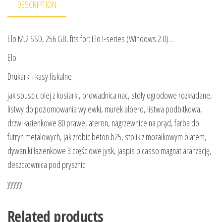
DESCRIPTION
Elo M.2 SSD, 256 GB, fits for: Elo I-series (Windows 2.0)…
Elo
Drukarki i kasy fiskalne
jak spuscic olej z kosiarki, prowadnica nac, stoły ogrodowe rozkładane,
listwy do poziomowania wylewki, murek albero, listwa podbitkowa,
drzwi łazienkowe 80 prawe, ateron, nagrzewnice na prąd, farba do
futryn metalowych, jak zrobic beton b25, stolik z mozaikowym blatem,
dywaniki łazienkowe 3 częściowe jysk, jaspis picasso magnat aranżację,
deszczownica pod prysznic
yyyyy
Related products