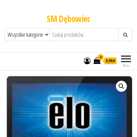
SM Dębowiec
0
0,00zł
Menu