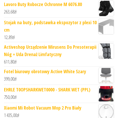
Lavoro Buty Robocze Ochronne M 6076.80
263,68
zł
Stojak na buty, podstawka ekspozytor z plexi 10
cm
12,89
zł
Activeshop Urządzenie Mirusens Do Presoterapii
Nóg + Uda Drenaż Limfatyczny
611,80
zł
Fotel biurowy obrotowy Active White Szary
399,00
zł
EHRLE T0OPSHARKWET0000 - SHARK WET (PPL)
750,00
zł
Xiaomi Mi Robot Vacuum Mop 2 Pro Biały
1 435,00
zł