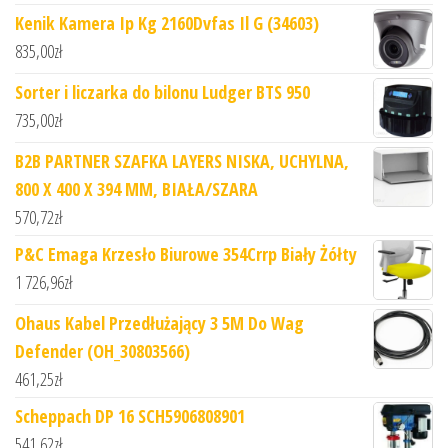
Kenik Kamera Ip Kg 2160Dvfas Il G (34603)
835,00
zł
Sorter i liczarka do bilonu Ludger BTS 950
735,00
zł
B2B PARTNER SZAFKA LAYERS NISKA, UCHYLNA,
800 X 400 X 394 MM, BIAŁA/SZARA
570,72
zł
P&C Emaga Krzesło Biurowe 354Crrp Biały Żółty
1 726,96
zł
Ohaus Kabel Przedłużający 3 5M Do Wag
Defender (OH_30803566)
461,25
zł
Scheppach DP 16 SCH5906808901
541,62
zł