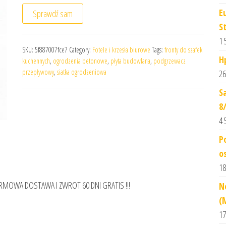
E
Sprawdź sam
S
1 
SKU:
5f887007fce7
Category:
Fotele i krzesła biurowe
Tags:
fronty do szafek
H
kuchennych
,
ogrodzenia betonowe
,
płyta budowlana
,
podgrzewacz
przepływowy
,
siatka ogrodzeniowa
26
S
8
4 
P
o
18
DARMOWA DOSTAWA I ZWROT 60 DNI GRATIS !!!
N
(
17