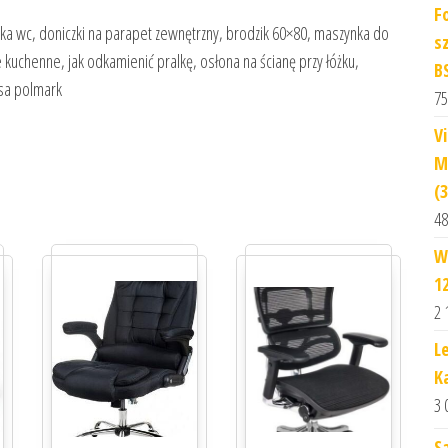
F
zka wc, doniczki na parapet zewnętrzny, brodzik 60×80, maszynka do
s
 kuchenne, jak odkamienić pralkę, osłona na ścianę przy łóżku,
B
osa polmark
75
V
M
(
48
W
1
2 
L
K
3 
S