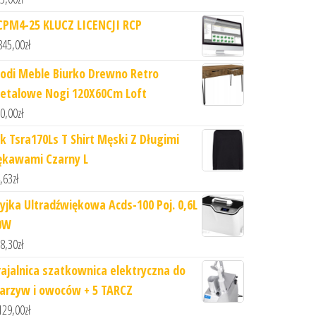
CPM4-25 KLUCZ LICENCJI RCP
845,00
zł
odi Meble Biurko Drewno Retro
etalowe Nogi 120X60Cm Loft
0,00
zł
hk Tsra170Ls T Shirt Męski Z Długimi
ękawami Czarny L
,63
zł
yjka Ultradźwiękowa Acds-100 Poj. 0,6L
0W
8,30
zł
rajalnica szatkownica elektryczna do
arzyw i owoców + 5 TARCZ
129,00
zł