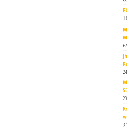
R
1 
M
M
62
J
R
24
M
5
23
K
w
3 