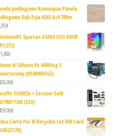
anele podłogowe Kronospan Panele
odłogowe Dąb Esja 4282 Ac4 7Mm
,97
zł
ilentiumPC Spartan 4 MAX EVO ARGB
SPC273)
1,40
zł
önner & Söhnen Ks 4000Ieg S
nwertorowy (KS4000IEGS)
420,00
zł
acuflo Tc588Qx + Zestaw Gold
M/9M/12M (332)
459,00
zł
ebra Carte Pvc Bl Recyclee Lot 500 Card
104523170)