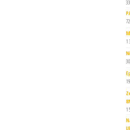
33
P
72
M
1 
N
30
E
19
Z
8
1 
N
U