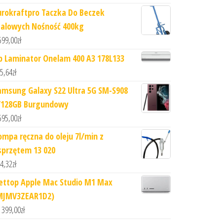
urokraftpro Taczka Do Beczek
talowych Nośność 400kg
599,00
zł
p Laminator Onelam 400 A3 178L133
5,64
zł
amsung Galaxy S22 Ultra 5G SM-S908
/128GB Burgundowy
595,00
zł
ompa ręczna do oleju 7l/min z
sprzętem 13 020
4,32
zł
ettop Apple Mac Studio M1 Max
MJMV3ZEAR1D2)
 399,00
zł