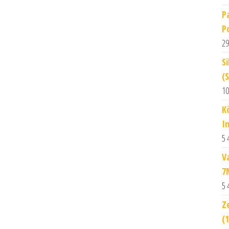
P
P
29
S
(
10
K
I
5 
V
7
5 
Z
(