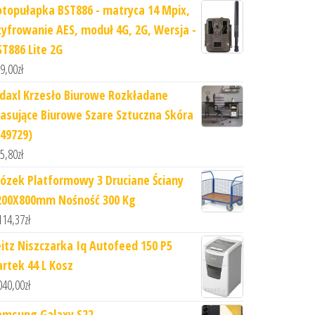
otopułapka BST886 - matryca 14 Mpix,
zyfrowanie AES, moduł 4G, 2G, Wersja -
ST886 Lite 2G
9,00
zł
idaxl Krzesło Biurowe Rozkładane
asujące Biurowe Szare Sztuczna Skóra
349729)
5,80
zł
ózek Platformowy 3 Druciane Ściany
200X800mm Nośność 300 Kg
114,37
zł
eitz Niszczarka Iq Autofeed 150 P5
artek 44 L Kosz
040,00
zł
amsung Galaxy S22