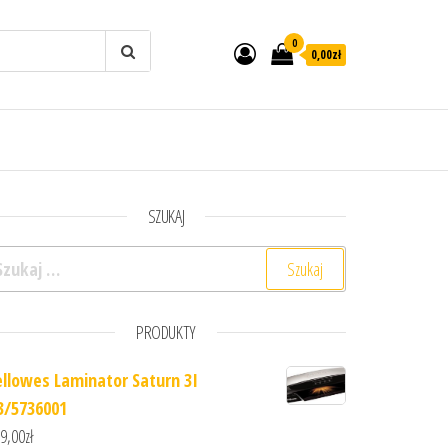
0
0,00zł
SZUKAJ
ukaj:
PRODUKTY
ellowes Laminator Saturn 3I
3/5736001
9,00
zł