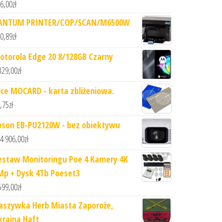
6,00
zł
ANTUM PRINTER/COP/SCAN/M6500W
0,89
zł
otorola Edge 20 8/128GB Czarny
329,00
zł
ice MOCARD - karta zbliżeniowa.
,75
zł
pson EB-PU2120W - bez obiektywu
4 906,00
zł
estaw Monitoringu Poe 4 Kamery 4K
Mp + Dysk 4Tb Poeset3
599,00
zł
aszywka Herb Miasta Zaporoże,
kraina Haft