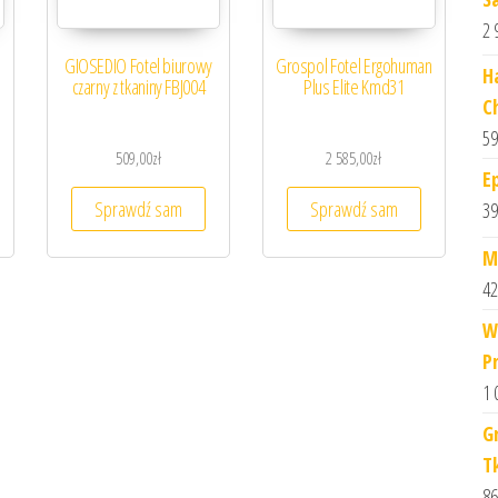
2 
GIOSEDIO Fotel biurowy
Grospol Fotel Ergohuman
H
czarny z tkaniny FBJ004
Plus Elite Kmd31
C
59
509,00
zł
2 585,00
zł
E
Sprawdź sam
Sprawdź sam
39
M
42
W
P
1 
G
T
86