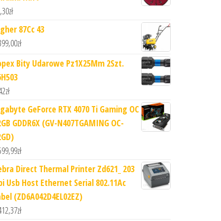
,30
zł
igher 87Cc 43
399,00
zł
opex Bity Udarowe Pz1X25Mm 2Szt.
6H503
42
zł
igabyte GeForce RTX 4070 Ti Gaming OC
2GB GDDR6X (GV-N407TGAMING OC-
2GD)
599,99
zł
ebra Direct Thermal Printer Zd621_ 203
pi Usb Host Ethernet Serial 802.11Ac
abel (ZD6A042D4EL02EZ)
412,37
zł