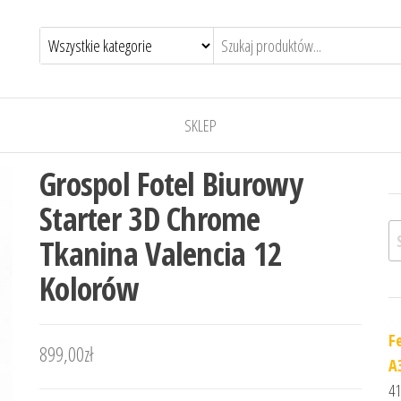
SKLEP
Grospol Fotel Biurowy
Starter 3D Chrome
Sz
Tkanina Valencia 12
Kolorów
F
899,00
zł
A
41