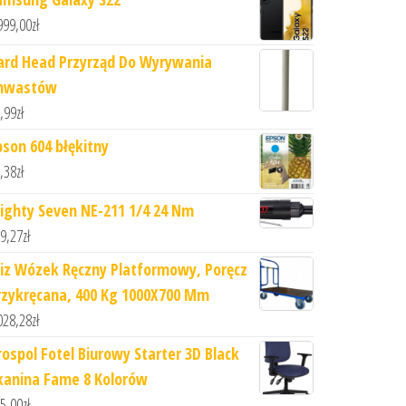
999,00
zł
ard Head Przyrząd Do Wyrywania
hwastów
,99
zł
pson 604 błękitny
,38
zł
ighty Seven NE-211 1/4 24 Nm
9,27
zł
iz Wózek Ręczny Platformowy, Poręcz
rzykręcana, 400 Kg 1000X700 Mm
028,28
zł
rospol Fotel Biurowy Starter 3D Black
kanina Fame 8 Kolorów
5,00
zł