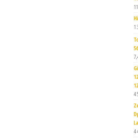
11
H
1 
T
5
7,
G
1
1
4 
Z
D
L
4 