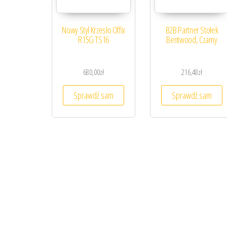
Nowy Styl Krzesło Offix
B2B Partner Stołek
R15G TS16
Bentwood, Czarny
680,00
zł
216,48
zł
Sprawdź sam
Sprawdź sam