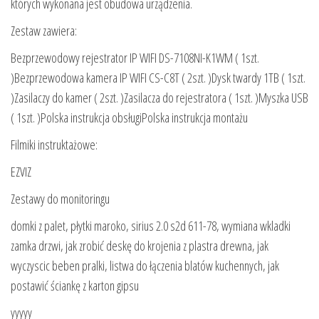
których wykonana jest obudowa urządzenia.
Zestaw zawiera:
Bezprzewodowy rejestrator IP WIFI DS-7108NI-K1WM ( 1szt.
)Bezprzewodowa kamera IP WIFI CS-C8T ( 2szt. )Dysk twardy 1TB ( 1szt.
)Zasilaczy do kamer ( 2szt. )Zasilacza do rejestratora ( 1szt. )Myszka USB
( 1szt. )Polska instrukcja obsługiPolska instrukcja montażu
Filmiki instruktażowe:
EZVIZ
Zestawy do monitoringu
domki z palet, płytki maroko, sirius 2.0 s2d 611-78, wymiana wkladki
zamka drzwi, jak zrobić deskę do krojenia z plastra drewna, jak
wyczyscic beben pralki, listwa do łączenia blatów kuchennych, jak
postawić ściankę z karton gipsu
yyyyy