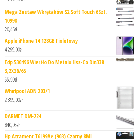
Mega Zestaw Wkrętaków S2 Soft Touch 6Szt.
10998
20,46
zł
Apple iPhone 14 128GB Fioletowy
4 299,00
zł
Edp 530496 Wiertło Do Metalu Hss-Co Din338
3,2X36/65
55,99
zł
Whirlpool ADN 203/1
2 399,00
zł
DARMET DM-224
840,05
zł
Hp Atrament T6L99Ae (903) Czarny 8Ml