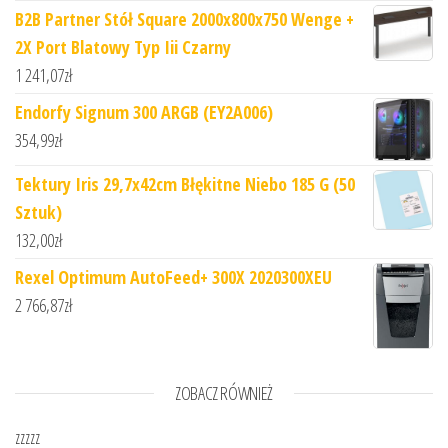
B2B Partner Stół Square 2000x800x750 Wenge +
2X Port Blatowy Typ Iii Czarny
1 241,07
zł
Endorfy Signum 300 ARGB (EY2A006)
354,99
zł
Tektury Iris 29,7x42cm Błękitne Niebo 185 G (50
Sztuk)
132,00
zł
Rexel Optimum AutoFeed+ 300X 2020300XEU
2 766,87
zł
ZOBACZ RÓWNIEŻ
zzzzz