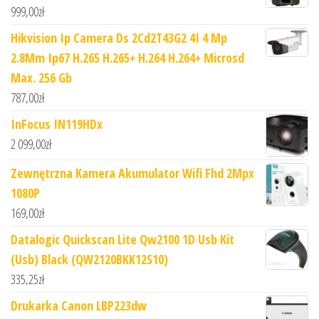
999,00
zł
Hikvision Ip Camera Ds 2Cd2T43G2 4I 4 Mp
2.8Mm Ip67 H.265 H.265+ H.264 H.264+ Microsd
Max. 256 Gb
787,00
zł
InFocus IN119HDx
2 099,00
zł
Zewnętrzna Kamera Akumulator Wifi Fhd 2Mpx
1080P
169,00
zł
Datalogic Quickscan Lite Qw2100 1D Usb Kit
(Usb) Black (QW2120BKK12S10)
335,25
zł
Drukarka Canon LBP223dw