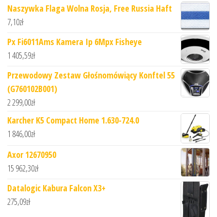
Naszywka Flaga Wolna Rosja, Free Russia Haft
7,10
zł
Px Fi6011Ams Kamera Ip 6Mpx Fisheye
1 405,59
zł
Przewodowy Zestaw Głośnomówiący Konftel 55
(G760102B001)
2 299,00
zł
Karcher K5 Compact Home 1.630-724.0
1 846,00
zł
Axor 12670950
15 962,30
zł
Datalogic Kabura Falcon X3+
275,09
zł