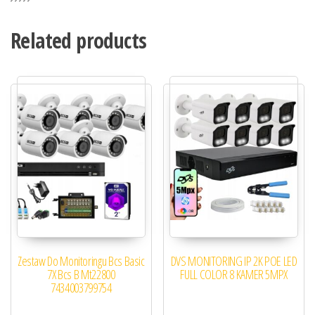
Related products
Zestaw Do Monitoringu Bcs Basic
DVS MONITORING IP 2K POE LED
7X Bcs B Mt22800
FULL COLOR 8 KAMER 5MPX
7434003799754