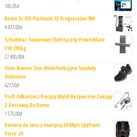
105,05
zł
Beam Sc 335 Platinum 2X Progression 9M
4 037,00
zł
Schodołaz Towarowy Elektryczny PowerMate
L1B 295kg
27 900,00
zł
Uvex Buvexs One Wielofunkcyjne Sandały
Ochronne.
627,50
zł
Profi Odkurzacz Piorący Mp50 Bezpieczne Zakupy
Z Dostawą Do Domu
1 575,00
zł
Kamera do lasu z matrycą 20 Mpix SpyPoint
Force-20