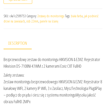
SKU:
c4a1c2599753
Category:
Zestawy do monitoringu
Tags:
biała farba
,
jak podnieść
drzwi na zawiasach
,
osb 22mm
,
panele na ścianę
DESCRIPTION
Bezprzewodowy zestaw do monitoringu HIKVISION & EZVIZ: Rejestrator
Hikvision DS-7108NI-K1WM z 2 kamerami Ezviz C8T FullHD
Zalety zestawu:
Zestaw monitoringu bezprzewodowego HIKVISION & EZVIZ: Rejestrator 8
kanałowy WIFI, 2 kamery IP Wifi, 3 x Zasilacz, MyszTechnologia Plug&Play
– podłącz do prądu i ciesz się z systemu monitoringuWysoka jakość
obrazu FullHD 2MPx