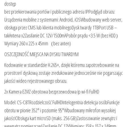
dostęp
bez przekierowania portów i publicznego adresu IPPodgląd obrazu:
Urządzenia mobilne z systemami: Android, iOSWbudowany web server,
obsługa przez CMS lub klienta mobilnegoDysk twardy 1TBPort USB –
takAntena x2Zasilanie DC 12V/1500mAPobór prądu <3.5 W (bez HDD）
Wymiary 260 x 225 x 45mm（bez anten)
OSZCZĘDNOŚĆ MIEJSCA NA DYSKU TWARDYM
Kodowanie w standardzie H.265+, dzięki któremu zapotrzebowanie na
przestrzeń dyskową zostaje zredukowane jednocześnie nie pogarszając
jakości wideo rejestrowanego obrazu.
2x Kamera EZVIZ obrotowa bezprzewodowa ip wi-fi FullHD
Model: CS-C8TRozdzielczość FullHDIntelogentna detekcja osóbFunkcje
obrotu w pionie 352° i poziomie 95°Wbudowany mikrofon wysokiej
jakościObsługa kart microSD (maks. 256 GB)Zastosowanie zewnątrz i
wewnątrz pomieszczeńZasilanie DC 12VWymiary: 158 x 157 x 149mm