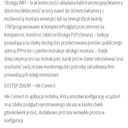
Obsługa WIFI – brak konieczności układania kabli transmisyjnychKamera
dzień/nocWidoczność w nocy nawet do 30 metrówKamera z
możliwością montażu wewnątrz lub na zewnątrzDysk twardy
1TBOprogramowanie w kompleciePodgląd przez internet na
komputerze, komórce, tablecieObsługa P2P(chmura) – funkcja
pozwalająca na zdalny dostęp bez przekierowania portów i publicznego
adresu IPProste i czytelne instrukcje obsługi i montażu – Dzięki
dołączanym przez nas instrukcjom, każdy jest w stanie zainstalować oraz
uruchomić swój zestaw monitoringu bez potrzeby zatrudniania firm
prowadzących usługi montażowe.
DOSTĘP ZDALNY – Hik-Connect
Hik-Connect to aplikacja mobilna, która umożliwi konfigurację urządzeń
oraz zdalny podgląd rejestrowanego obrazu w każdej chwili,
gdziekolwiek jesteś, dodatkowo jest ona niezwykle prosta w
konfiguracji.