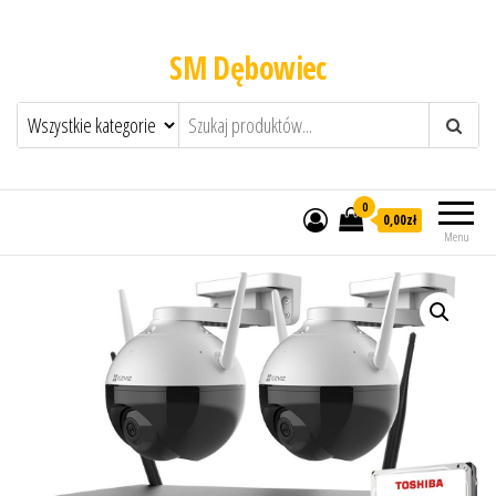
SM Dębowiec
0
0,00zł
Menu