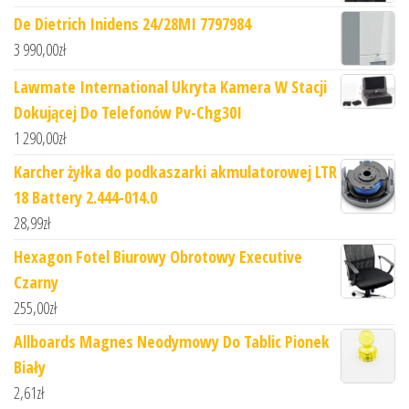
De Dietrich Inidens 24/28MI 7797984
3 990,00
zł
Lawmate International Ukryta Kamera W Stacji
Dokującej Do Telefonów Pv-Chg30I
1 290,00
zł
Karcher żyłka do podkaszarki akmulatorowej LTR
18 Battery 2.444-014.0
28,99
zł
Hexagon Fotel Biurowy Obrotowy Executive
Czarny
255,00
zł
Allboards Magnes Neodymowy Do Tablic Pionek
Biały
2,61
zł