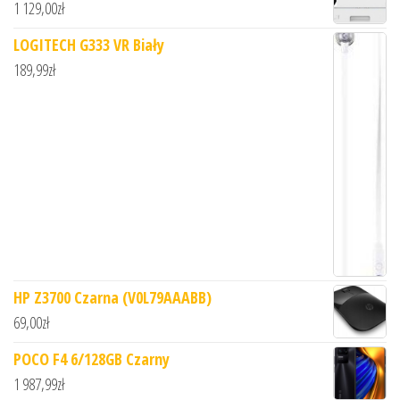
1 129,00
zł
LOGITECH G333 VR Biały
189,99
zł
HP Z3700 Czarna (V0L79AAABB)
69,00
zł
POCO F4 6/128GB Czarny
1 987,99
zł