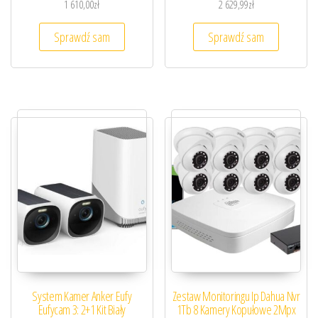
1 610,00
zł
2 629,99
zł
Sprawdź sam
Sprawdź sam
System Kamer Anker Eufy
Zestaw Monitoringu Ip Dahua Nvr
Eufycam 3: 2+1 Kit Biały
1Tb 8 Kamery Kopułowe 2Mpx