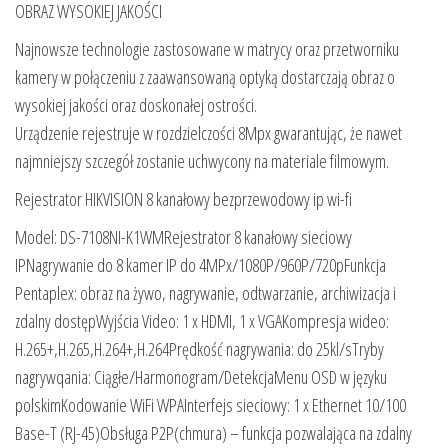
OBRAZ WYSOKIEJ JAKOŚCI
Najnowsze technologie zastosowane w matrycy oraz przetworniku
kamery w połączeniu z zaawansowaną optyką dostarczają obraz o
wysokiej jakości oraz doskonałej ostrości.
Urządzenie rejestruje w rozdzielczości 8Mpx gwarantując, że nawet
najmniejszy szczegół zostanie uchwycony na materiale filmowym.
Rejestrator HIKVISION 8 kanałowy bezprzewodowy ip wi-fi
Model: DS-7108NI-K1WMRejestrator 8 kanałowy sieciowy
IPNagrywanie do 8 kamer IP do 4MPx/1080P/960P/720pFunkcja
Pentaplex: obraz na żywo, nagrywanie, odtwarzanie, archiwizacja i
zdalny dostępWyjścia Video: 1 x HDMI, 1 x VGAKompresja wideo:
H.265+,H.265,H.264+,H.264Prędkość nagrywania: do 25kl/sTryby
nagrywqania: Ciągłe/Harmonogram/DetekcjaMenu OSD w języku
polskimKodowanie WiFi WPAInterfejs sieciowy: 1 x Ethernet 10/100
Base-T (RJ-45)Obsługa P2P(chmura) – funkcja pozwalająca na zdalny