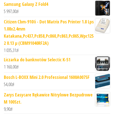
Samsung Galaxy Z Fold4
5 997,00
zł
Citizen Cbm-910Ii - Dot Matrix Pos Printer 1.8 Lps
1.08x2.4mm
Katakana,Pc437,Pc858,Pc860,Pc863,Pc865,Wpc125
2 0.13 µ (CBM91040RF2A)
1 035,31
zł
Liczarka do banknotów Selectic K-51
1 160,00
zł
Bosch L-BOXX Mini 2.0 Professional 1600A007SF
54,00
zł
Zarys Easycare Rękawice Nitrylowe Bezpudrowe
M 100Szt.
9,90
zł