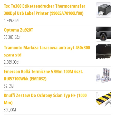
Tsc Te300 Etikettendrucker Thermotransfer
300Dpi Usb Label Printer (99065A70100Lf00)
1 849,46
zł
Optoma Zu920T
53 383,63
zł
Tramonto Markiza tarasowa antracyt 450x300
szara std
2 589,00
zł
Emerson Rolki Termiczne 57Mm 100M 6szt.
Rt057100Wkk (EM1032)
52,95
zł
Knuffi Zestaw Do Ochrony Ścian Typ H+ (1000
Mm)
399,00
zł