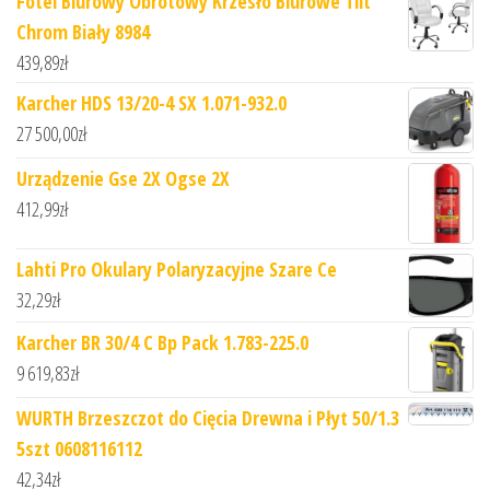
Fotel Biurowy Obrotowy Krzesło Biurowe Tilt
Chrom Biały 8984
439,89
zł
Karcher HDS 13/20-4 SX 1.071-932.0
27 500,00
zł
Urządzenie Gse 2X Ogse 2X
412,99
zł
Lahti Pro Okulary Polaryzacyjne Szare Ce
32,29
zł
Karcher BR 30/4 C Bp Pack 1.783-225.0
9 619,83
zł
WURTH Brzeszczot do Cięcia Drewna i Płyt 50/1.3
5szt 0608116112
42,34
zł