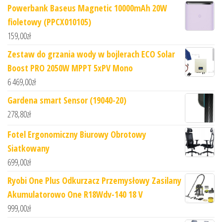
Powerbank Baseus Magnetic 10000mAh 20W
fioletowy (PPCX010105)
159,00
zł
Zestaw do grzania wody w bojlerach ECO Solar
Boost PRO 2050W MPPT 5xPV Mono
6 469,00
zł
Gardena smart Sensor (19040-20)
278,80
zł
Fotel Ergonomiczny Biurowy Obrotowy
Siatkowany
699,00
zł
Ryobi One Plus Odkurzacz Przemysłowy Zasilany
Akumulatorowo One R18Wdv-140 18 V
999,00
zł