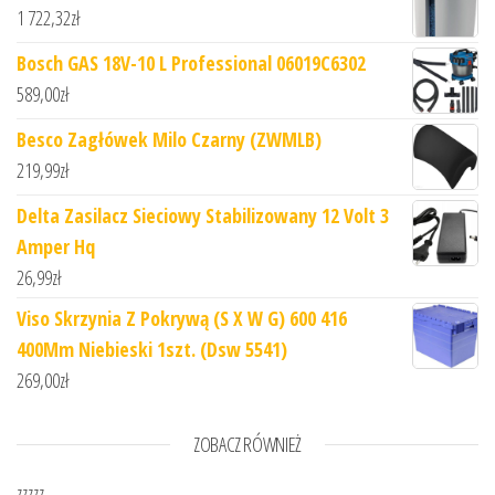
1 722,32
zł
Bosch GAS 18V-10 L Professional 06019C6302
589,00
zł
Besco Zagłówek Milo Czarny (ZWMLB)
219,99
zł
Delta Zasilacz Sieciowy Stabilizowany 12 Volt 3
Amper Hq
26,99
zł
Viso Skrzynia Z Pokrywą (S X W G) 600 416
400Mm Niebieski 1szt. (Dsw 5541)
269,00
zł
ZOBACZ RÓWNIEŻ
zzzzz