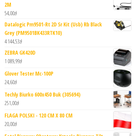
2M
54,00
zł
Datalogic Pm9501-Rt 2D Sr Kit (Usb) Rb Black
Grey (PM9501BK433RTK10)
4 144,53
zł
ZEBRA GK420D
1 089,99
zł
Glover Tester Mc-100P
24,60
zł
Techly Biurko 600x450 Buk (305694)
251,00
zł
FLAGA POLSKI - 120 CM X 80 CM
20,00
zł