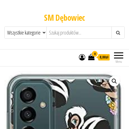
SM Dębowiec
0
0,00zł
Menu