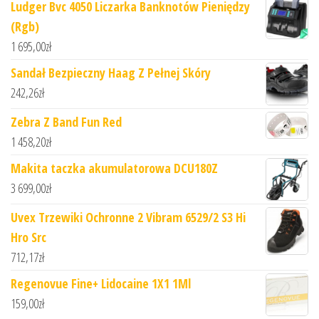
Ludger Bvc 4050 Liczarka Banknotów Pieniędzy
(Rgb)
1 695,00
zł
Sandał Bezpieczny Haag Z Pełnej Skóry
242,26
zł
Zebra Z Band Fun Red
1 458,20
zł
Makita taczka akumulatorowa DCU180Z
3 699,00
zł
Uvex Trzewiki Ochronne 2 Vibram 6529/2 S3 Hi
Hro Src
712,17
zł
Regenovue Fine+ Lidocaine 1X1 1Ml
159,00
zł