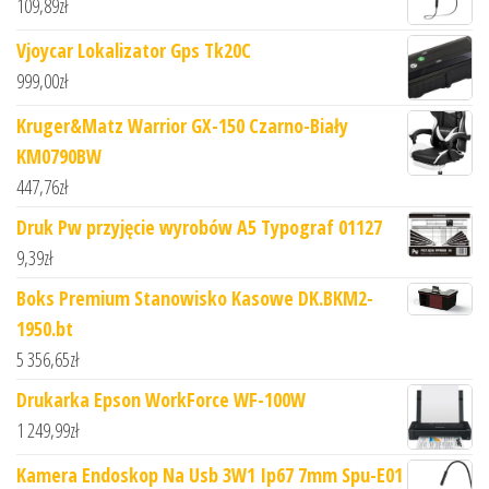
109,89
zł
Vjoycar Lokalizator Gps Tk20C
999,00
zł
Kruger&Matz Warrior GX-150 Czarno-Biały
KM0790BW
447,76
zł
Druk Pw przyjęcie wyrobów A5 Typograf 01127
9,39
zł
Boks Premium Stanowisko Kasowe DK.BKM2-
1950.bt
5 356,65
zł
Drukarka Epson WorkForce WF-100W
1 249,99
zł
Kamera Endoskop Na Usb 3W1 Ip67 7mm Spu-E01