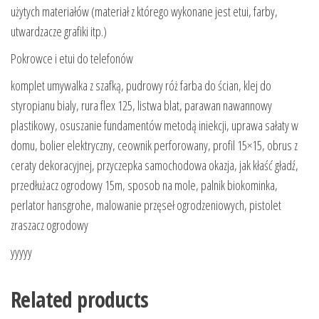
użytych materiałów (materiał z którego wykonane jest etui, farby,
utwardzacze grafiki itp.)
Pokrowce i etui do telefonów
komplet umywalka z szafką, pudrowy róż farba do ścian, klej do
styropianu bialy, rura flex 125, listwa blat, parawan nawannowy
plastikowy, osuszanie fundamentów metodą iniekcji, uprawa sałaty w
domu, bolier elektryczny, ceownik perforowany, profil 15×15, obrus z
ceraty dekoracyjnej, przyczepka samochodowa okazja, jak kłaść gładź,
przedłużacz ogrodowy 15m, sposob na mole, palnik biokominka,
perlator hansgrohe, malowanie przęseł ogrodzeniowych, pistolet
zraszacz ogrodowy
yyyyy
Related products