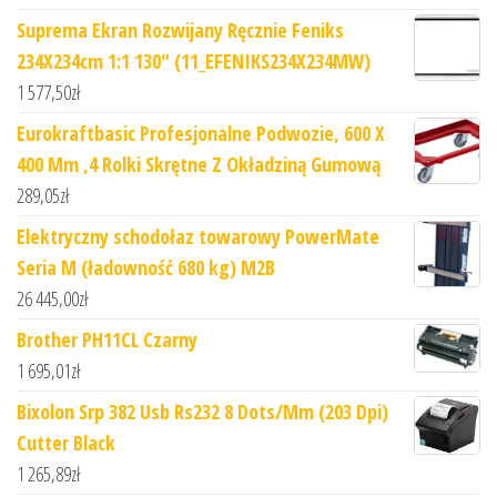
Suprema Ekran Rozwijany Ręcznie Feniks
234X234cm 1:1 130" (11_EFENIKS234X234MW)
1 577,50
zł
Eurokraftbasic Profesjonalne Podwozie, 600 X
400 Mm ,4 Rolki Skrętne Z Okładziną Gumową
289,05
zł
Elektryczny schodołaz towarowy PowerMate
Seria M (ładowność 680 kg) M2B
26 445,00
zł
Brother PH11CL Czarny
1 695,01
zł
Bixolon Srp 382 Usb Rs232 8 Dots/Mm (203 Dpi)
Cutter Black
1 265,89
zł