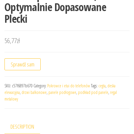
Optymalnie Dopasowane
Plecki
56,77
zł
Sprawdź sam
SKU:
c57f6897b670
Category:
Pokrowce i etui do telefonów
Tags:
cegła
,
deska
elewacyjna
,
drzwi balkonowe
,
panele podłogowe
,
podkład pod panele
,
regal
metalowy
DESCRIPTION