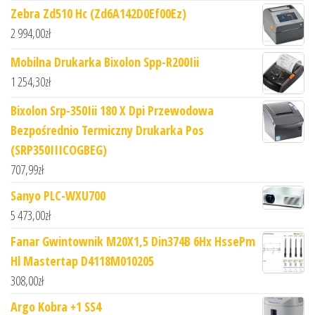
Zebra Zd510 Hc (Zd6A142D0Ef00Ez)
2 994,00
zł
Mobilna Drukarka Bixolon Spp-R200Iii
1 254,30
zł
Bixolon Srp-350Iii 180 X Dpi Przewodowa
Bezpośrednio Termiczny Drukarka Pos
(SRP350IIICOGBEG)
707,99
zł
Sanyo PLC-WXU700
5 473,00
zł
Fanar Gwintownik M20X1,5 Din374B 6Hx HssePm
Hl Mastertap D4118M010205
308,00
zł
Argo Kobra +1 SS4