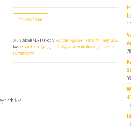
F
b
Sprawdź sam
1 
V
SKU:
a58b5da74091
Category:
Pozostałe wyposażenie sklepów i magazynów
A
Tags:
drzwiczki rewizyjne
,
grubość płyty gk
,
lakier do drewna
,
podkaszarka
28
akumulatorowa
K
S
39
W
4
zęściach. N/A
1 
U
1 