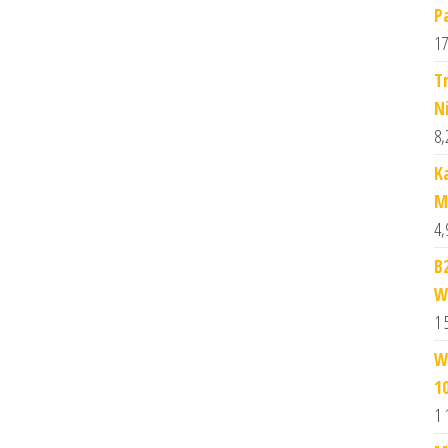
P
17
T
Ni
8,
K
M
4,
B
W
1 
W
1
1 