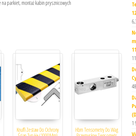
e na parkiet, montaż kabin prysznicowych
T
1
6,
N
m
1
11
D
C
48
D
P
(
1 
Knuffi Zestaw Do Ochrony
Hbm Tensometry Do Wag
V
Ścian Typ H+ (1000 Mm)
Przemysłow Tensometr