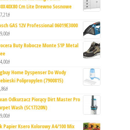
30X40X80 Cm Lite Drewno Sosnowe
7,21
zł
osch GAS 12V Professional 06019E3000
9,00
zł
rocera Buty Robocze Monte S1P Metal
ree
4,00
zł
igbuy Home Dyspenser Do Wody
iebieski Polipropylen (7900815)
,86
zł
wan Odkurzacz Piorący Dirt Master Pro
arpet Wash (SC17320N)
9,00
zł
ik Papier Ksero Kolorowy A4/100 Mix