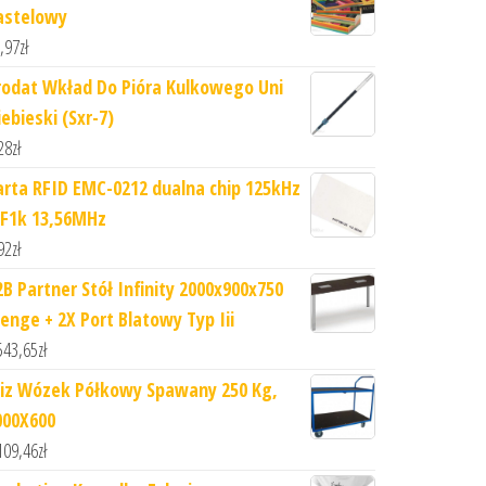
astelowy
,97
zł
rodat Wkład Do Pióra Kulkowego Uni
ebieski (Sxr-7)
28
zł
arta RFID EMC-0212 dualna chip 125kHz
F1k 13,56MHz
92
zł
2B Partner Stół Infinity 2000x900x750
enge + 2X Port Blatowy Typ Iii
543,65
zł
iz Wózek Półkowy Spawany 250 Kg,
000X600
109,46
zł