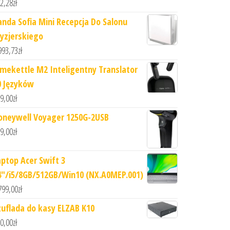
2,28
zł
anda Sofia Mini Recepcja Do Salonu
ryzjerskiego
993,73
zł
imekettle M2 Inteligentny Translator
0 Języków
9,00
zł
oneywell Voyager 1250G-2USB
9,00
zł
aptop Acer Swift 3
4"/i5/8GB/512GB/Win10 (NX.A0MEP.001)
799,00
zł
zuflada do kasy ELZAB K10
0,00
zł