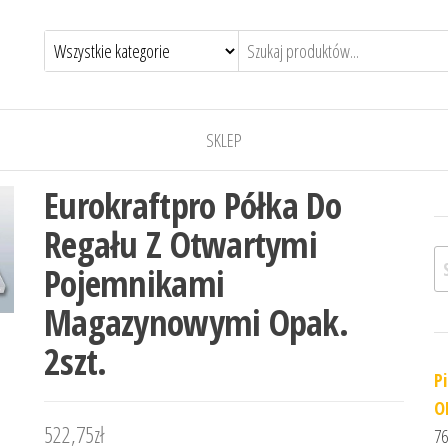
SKLEP
Eurokraftpro Półka Do
Regału Z Otwartymi
Sz
Pojemnikami
Magazynowymi Opak.
2szt.
P
O
522,75
zł
76