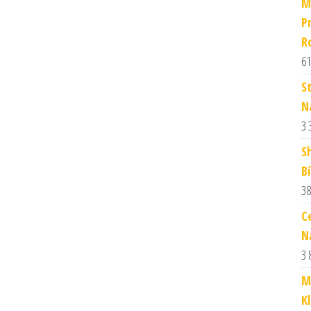
M
P
R
61
S
N
3 
S
Bí
38
C
N
3 
M
Kl