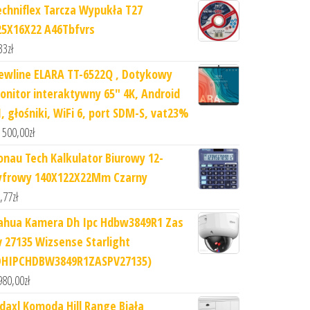
echniflex Tarcza Wypukła T27
25X16X22 A46Tbfvrs
33
zł
ewline ELARA TT-6522Q , Dotykowy
onitor interaktywny 65" 4K, Android
1, głośniki, WiFi 6, port SDM-S, vat23%
 500,00
zł
onau Tech Kalkulator Biurowy 12-
yfrowy 140X122X22Mm Czarny
,77
zł
ahua Kamera Dh Ipc Hdbw3849R1 Zas
v 27135 Wizsense Starlight
DHIPCHDBW3849R1ZASPV27135)
980,00
zł
idaxl Komoda Hill Range Biała