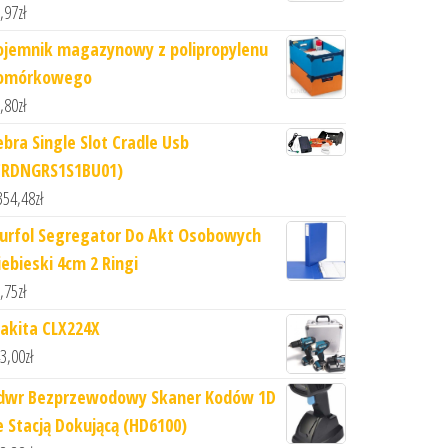
,97
zł
ojemnik magazynowy z polipropylenu
omórkowego
,80
zł
ebra Single Slot Cradle Usb
CRDNGRS1S1BU01)
354,48
zł
iurfol Segregator Do Akt Osobowych
iebieski 4cm 2 Ringi
,75
zł
akita CLX224X
3,00
zł
dwr Bezprzewodowy Skaner Kodów 1D
e Stacją Dokującą (HD6100)