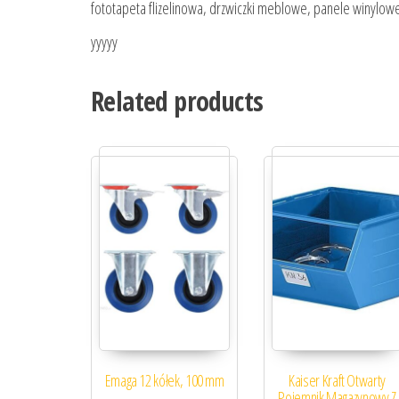
fototapeta flizelinowa, drzwiczki meblowe, panele winylow
yyyyy
Related products
Emaga 12 kółek, 100 mm
Kaiser Kraft Otwarty
Pojemnik Magazynowy Z