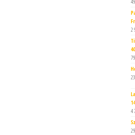
49
P
F
2 
T
4
79
H
23
L
1
4 
S
29