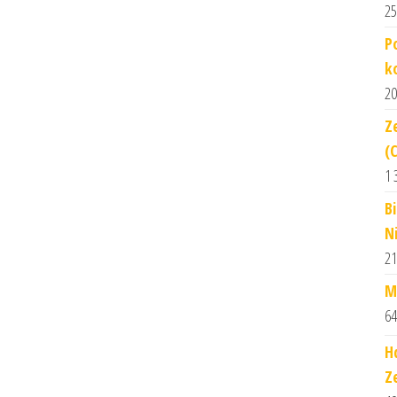
25
P
k
20
Z
(
1 
B
N
21
M
64
H
Z