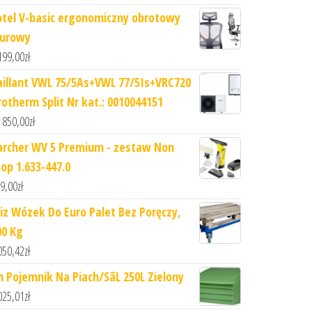
otel V-basic ergonomiczny obrotowy
iurowy
199,00
zł
aillant VWL 75/5As+VWL 77/5Is+VRC720
rotherm Split Nr kat.: 0010044151
 850,00
zł
archer WV 5 Premium - zestaw Non
top 1.633-447.0
9,00
zł
iz Wózek Do Euro Palet Bez Poręczy,
00 Kg
050,42
zł
n Pojemnik Na Piach/SãL 250L Zielony
025,01
zł