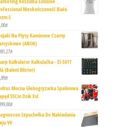
arketing Koszulka Exlusive
rofessional Nieskończoność Biała
ozm.S
,00
zł
tojaki Na Płyty Kamienne Czarny
atryskowe (ABOK)
381,27
zł
harp Kalkulator Kalkulačka - El-501T
lá (Balení Blister)
,89
zł
edrus Mocna Glebogryzarka Spalinowa
apęd 55Cm Dzik Xxl
899,00
zł
agnusson Szpachelka Do Nakładania
eju V6