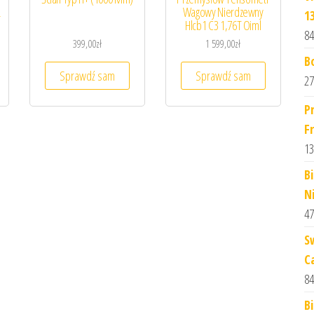
L
Wagowy Nierdzewny
1
Hlcb1 C3 1,76T Oiml
84
399,00
zł
1 599,00
zł
B
Sprawdź sam
Sprawdź sam
27
P
F
13
B
N
47
S
C
84
B