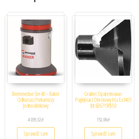
Biemmedue Sm 40 – Baker
Grattec Opatentowan.
Odkurzacz Piekarniczy
Pogłębiacz Obrotowy Hss Ex3401
Jednosilnikowy
Ibt 8267190550
4 039,32
zł
152,06
zł
Sprawdź sam
Sprawdź sam