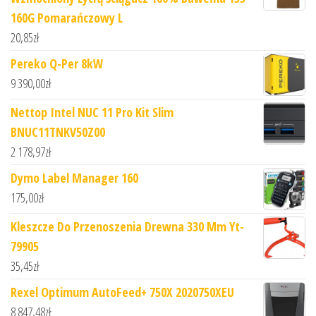
160G Pomarańczowy L
20,85
zł
Pereko Q-Per 8kW
9 390,00
zł
Nettop Intel NUC 11 Pro Kit Slim
BNUC11TNKV50Z00
2 178,97
zł
Dymo Label Manager 160
175,00
zł
Kleszcze Do Przenoszenia Drewna 330 Mm Yt-
79905
35,45
zł
Rexel Optimum AutoFeed+ 750X 2020750XEU
8 847,48
zł