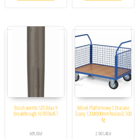
Bosch wiertło SDS Max-9
Wózek Platformowy 3 Druciane
Breakthrough 1618596457
Ściany 1200X800mm Nośność 300
Kg
609,00
zł
2 061,48
zł