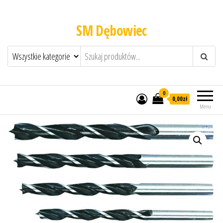
SM Dębowiec
0
0,00zł
Menu