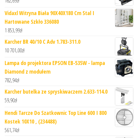
162,69
zł
Vidaxl Witryna Biała 90X40X180 Cm Stal I
Hartowane Szkło 336080
1 853,99
zł
Karcher BR 40/10 C Adv 1.783-311.0
10 701,00
zł
Lampa do projektora EPSON EB-535W - lampa
Diamond z modułem
782,94
zł
Karcher butelka ze spryskiwaczem 2.633-114.0
59,90
zł
Hendi Tarcze Do Szatkownic Top Line 600 I 800
Kostek 10X10 , (234488)
561,74
zł