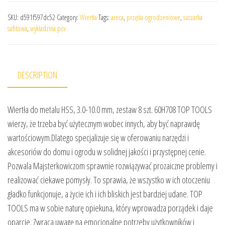
SKU:
d591f597dc52
Category:
Wiertła
Tags:
areca
,
przęsła ogrodzeniowe
,
suszarka
sufitowa
,
wykładzina pcv
DESCRIPTION
Wiertła do metalu HSS, 3.0-10.0 mm, zestaw 8 szt. 60H708 TOP TOOLS
wierzy, że trzeba być użytecznym wobec innych, aby być naprawdę
wartościowym.Dlatego specjalizuje się w oferowaniu narzędzi i
akcesoriów do domu i ogrodu w solidnej jakości i przystępnej cenie.
Pozwala Majsterkowiczom sprawnie rozwiązywać prozaiczne problemy i
realizować ciekawe pomysły. To sprawia, że wszystko w ich otoczeniu
gładko funkcjonuje, a życie ich i ich bliskich jest bardziej udane. TOP
TOOLS ma w sobie naturę opiekuna, który wprowadza porządek i daje
oparcie. Zwraca uwagę na emocjonalne potrzeby użytkowników i