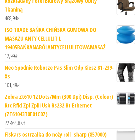
Rozkładany Fotel Biurowy Brązowy Obity
Tkaniną
468,94
zł
ISO TRADE BAŃKA CHIŃSKA GUMOWA DO
MASAŻU ANTY CELLULIT L
19405BAŃKANABÓLANTYCELLULITOWAMASAŻ
12,99
zł
Neo Spodnie Robocze Pas Slim Odp Kiesz 81-239-
Xs
101,48
zł
Zebra Zt610 12 Dots/Mm (300 Dpi) Disp. (Colour)
Rtc Rfid Zpl Zplii Usb Rs232 Bt Ethernet
(ZT61043T0E01C0Z)
22 464,87
zł
Fiskars ostrzałka do noży roll -sharp (857000)