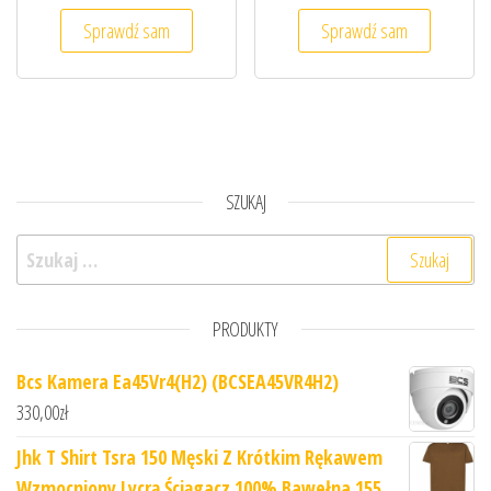
Sprawdź sam
Sprawdź sam
SZUKAJ
Szukaj:
PRODUKTY
Bcs Kamera Ea45Vr4(H2) (BCSEA45VR4H2)
330,00
zł
Jhk T Shirt Tsra 150 Męski Z Krótkim Rękawem
Wzmocniony Lycrą Ściągacz 100% Bawełna 155