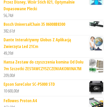
Przez Disney, Wzór Stich 021, Optymalnie
Dopasowane Plecki
56,74
zł
Bosch UniversalChain 35 06008B8300
382,61
zł
Dante Interaktywny Globus Z Aplikacją
Zwierzęta Led 21Cm
49,39
zł
Hansa Zestaw do czyszczenia komina Od Dołu
7m Szczotki ZESTAWCZYSZCZENIAKOMINA7M
209,00
zł
Epson SureColor SC-P5000 STD
10 600,00
zł
Fellowes Proton A4