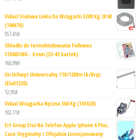
Vidaxl Stalowa Linka Do Wciągarki 3200 Kg 20 M
(146676)
557,41
zł
Okładki do termobindowania Fellowes
STANDING - 4 mm (33-43 kartek)
160,99
zł
Un Uchwyt Uniwersalny 110/12Mm Lk/Brąz
(Elu01320)
12,93
zł
Vidaxl Wciągarka Ręczna 360 Kg (141628)
102,11
zł
Ert Group Etui Na Telefon Apple Iphone 6 Plus,
Case Oryginalny I Oficjalnie Licencjonowany