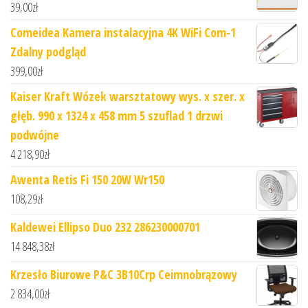
39,00
zł
Comeidea Kamera instalacyjna 4K WiFi Com-1
Zdalny podgląd
399,00
zł
Kaiser Kraft Wózek warsztatowy wys. x szer. x
głęb. 990 x 1324 x 458 mm 5 szuflad 1 drzwi
podwójne
4 218,90
zł
Awenta Retis Fi 150 20W Wr150
108,29
zł
Kaldewei Ellipso Duo 232 286230000701
14 848,38
zł
Krzesło Biurowe P&C 3B10Crp Ceimnobrązowy
2 834,00
zł