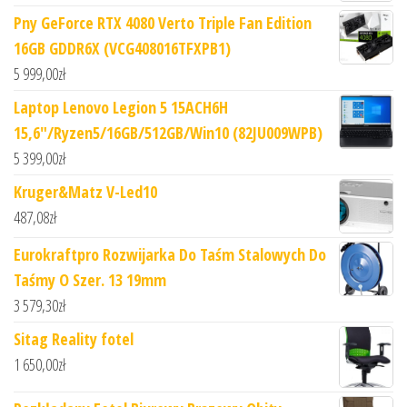
Pny GeForce RTX 4080 Verto Triple Fan Edition
16GB GDDR6X (VCG408016TFXPB1)
5 999,00
zł
Laptop Lenovo Legion 5 15ACH6H
15,6"/Ryzen5/16GB/512GB/Win10 (82JU009WPB)
5 399,00
zł
Kruger&Matz V-Led10
487,08
zł
Eurokraftpro Rozwijarka Do Taśm Stalowych Do
Taśmy O Szer. 13 19mm
3 579,30
zł
Sitag Reality fotel
1 650,00
zł