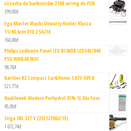
Liczarka do banknotów 2108 uv/mg do PLN
399,00
zł
Ega Master Wąski Otwarty Koniec Klucza
11/40,6cm 310,2 56216
160,08
zł
Philips Ledinaire Panel LED RC065B LED34S/840
PSU W60L60 NOC
98,70
zł
Karcher K2 Compact Car&Home 1.673-509.0
521,77
zł
Nadtlenek Wodoru Perhydrol 35% 1L Dla Firm
45,00
zł
Stiga SBL 327 V (255127002/15)
1 072,74
zł