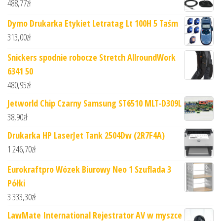
488,77
zł
Dymo Drukarka Etykiet Letratag Lt 100H 5 Taśm
313,00
zł
Snickers spodnie robocze Stretch AllroundWork
6341 50
480,95
zł
Jetworld Chip Czarny Samsung ST6510 MLT-D309L
38,90
zł
Drukarka HP LaserJet Tank 2504Dw (2R7F4A)
1 246,70
zł
Eurokraftpro Wózek Biurowy Neo 1 Szuflada 3
Półki
3 333,30
zł
LawMate International Rejestrator AV w myszce