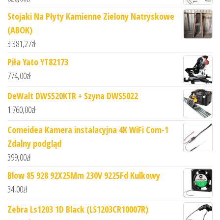
Stojaki Na Płyty Kamienne Zielony Natryskowe
(ABOK)
3 381,27
zł
Piła Yato YT82173
774,00
zł
DeWalt DWS520KTR + Szyna DWS5022
1 760,00
zł
Comeidea Kamera instalacyjna 4K WiFi Com-1
Zdalny podgląd
399,00
zł
Blow 85 928 92X25Mm 230V 9225Fd Kulkowy
34,00
zł
Zebra Ls1203 1D Black (LS1203CR10007R)