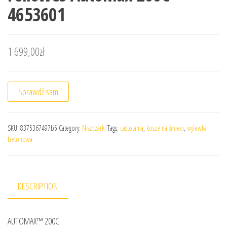
4653601
1 699,00
zł
Sprawdź sam
SKU:
8375367497b5
Category:
Niszczarki
Tags:
castotama
,
kosze na śmieci
,
wylewka
betonowa
DESCRIPTION
AUTOMAX™ 200C