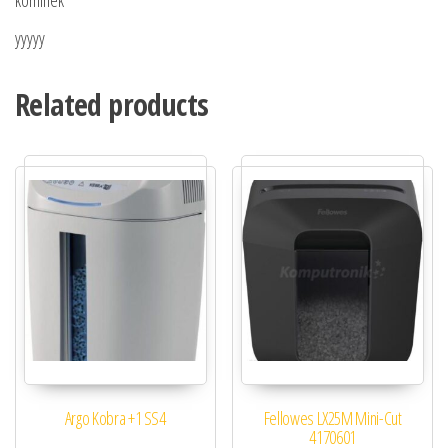
kominek
yyyyy
Related products
Argo Kobra +1 SS4
Fellowes LX25M Mini-Cut
4170601