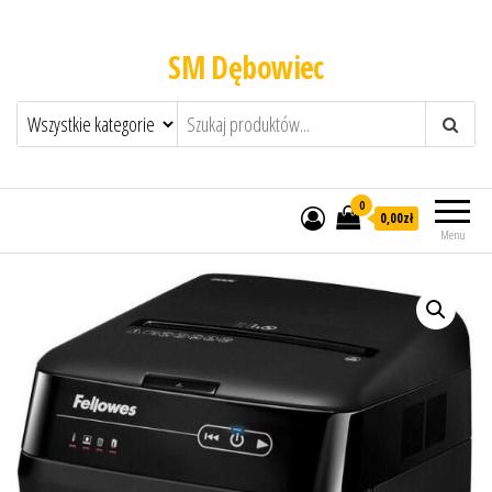
SM Dębowiec
0
0,00zł
Menu