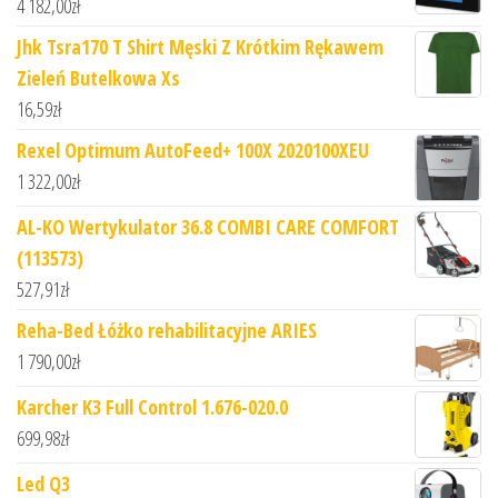
4 182,00
zł
Jhk Tsra170 T Shirt Męski Z Krótkim Rękawem
Zieleń Butelkowa Xs
16,59
zł
Rexel Optimum AutoFeed+ 100X 2020100XEU
1 322,00
zł
AL-KO Wertykulator 36.8 COMBI CARE COMFORT
(113573)
527,91
zł
Reha-Bed Łóżko rehabilitacyjne ARIES
1 790,00
zł
Karcher K3 Full Control 1.676-020.0
699,98
zł
Led Q3