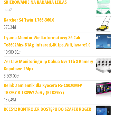
SKIEROWANIE NA BADANIA LEK.A5
5,55
zł
Karcher S4 Twin 1.766-360.0
576,34
zł
Iiyama Monitor Wielkoformatowy 86 Cali
Te8602Mis-B1Ag Infrared,4K,Ips,Wifi,Iiware9.0
10 980,80
zł
Zestaw Monitoringu Ip Dahua Nvr 1Tb 8 Kamery
Kopułowe 2Mpx
3 809,00
zł
Reink Zamiennik dla Kyocera FS-C8020MFP
TK895Y R-TK895Y Żółty (RTK895Y)
157,49
zł
RCC512 KONTROLER DOSTĘPU DO SZAFEK ROGER