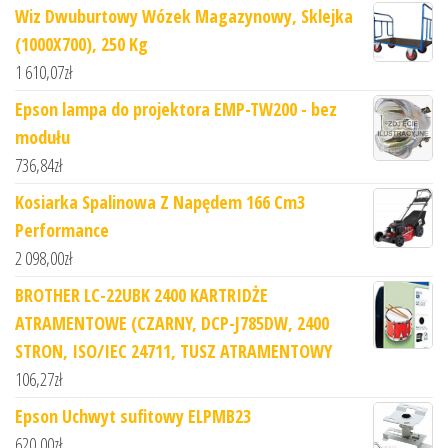
Wiz Dwuburtowy Wózek Magazynowy, Sklejka
(1000X700), 250 Kg
1 610,07
zł
Epson lampa do projektora EMP-TW200 - bez
modułu
736,84
zł
Kosiarka Spalinowa Z Napędem 166 Cm3
Performance
2 098,00
zł
BROTHER LC-22UBK 2400 KARTRIDŻE
ATRAMENTOWE (CZARNY, DCP-J785DW, 2400
STRON, ISO/IEC 24711, TUSZ ATRAMENTOWY
106,27
zł
Epson Uchwyt sufitowy ELPMB23
620,00
zł