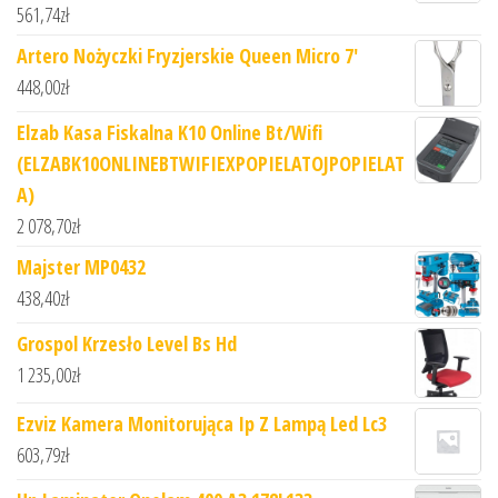
561,74
zł
Artero Nożyczki Fryzjerskie Queen Micro 7'
448,00
zł
Elzab Kasa Fiskalna K10 Online Bt/Wifi
(ELZABK10ONLINEBTWIFIEXPOPIELATOJPOPIELAT
A)
2 078,70
zł
Majster MP0432
438,40
zł
Grospol Krzesło Level Bs Hd
1 235,00
zł
Ezviz Kamera Monitorująca Ip Z Lampą Led Lc3
603,79
zł