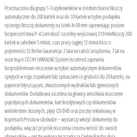
Przeznaczona dla grupy 1-3 użytkowników w średnim biurze.Niszczy
automatycznie do 200 kartek oraz do 10 kartek w trybie podajnika
ręcznego.Niszczy dokumenty na ścinki 4×38 mm zapewniając poziom
bezpieczeństwa P-4.Szerokość szczeliny wejściowej 219 mmNiszczy 200
kartek w zaledwie 5 minut, czas pracy ciągłej 12 minut.Kosz o
pojemności 32 litrów.Gwarancja: 2 lata na całość urządzenia, 7 lat na
noże tnące.CECHY UNIKALNE:System Accufeed zapewnia
bezproblemowe niszczenie w trybie automatycznym dokumentów
spiętych w rogu zszywkami lub spinaczami (o grubości do 20 kartek), na
papierze błyszczącym, dwustronnych wydruków lub zgniecionych
dokumentów. Dodatkowa szczelina na głowicy umożliwia niszczenie
pojedynczych dokumentów, kart kredytowych czy dokumentów
wielokrotnie złożonych, płyty CD/DVD oraz pocztę reklamową w
kopertach.Prosta w obsłudze – wystarczy włożyć dokumenty do
podajnika, włączyć przycisk niszczenia i można wrócić do swoich
obowiązków – resztę wykona niszczarka za Ciebie.Bardzo duża