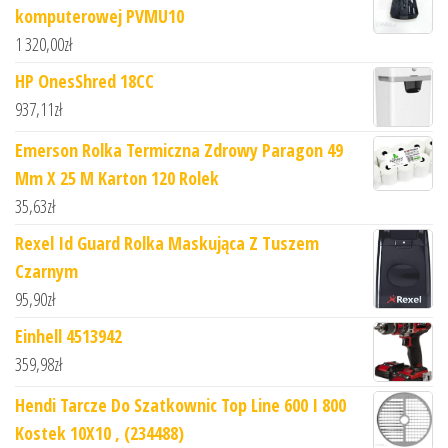
komputerowej PVMU10
1 320,00
zł
HP OnesShred 18CC
937,11
zł
Emerson Rolka Termiczna Zdrowy Paragon 49
Mm X 25 M Karton 120 Rolek
35,63
zł
Rexel Id Guard Rolka Maskująca Z Tuszem
Czarnym
95,90
zł
Einhell 4513942
359,98
zł
Hendi Tarcze Do Szatkownic Top Line 600 I 800
Kostek 10X10 , (234488)