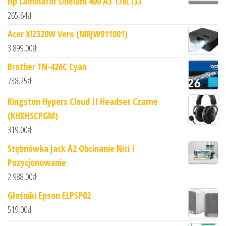
Hp Laminator Onelam 400 A3 178L133
265,64
zł
Acer Xl2320W Vero (MRJW911001)
3 899,00
zł
Brother TN-426C Cyan
738,25
zł
Kingston Hyperx Cloud II Headset Czarne
(KHXHSCPGM)
319,00
zł
Stębnówka Jack A2 Obcinanie Nici I
Pozycjonowanie
2 988,00
zł
Głośniki Epson ELPSP02
519,00
zł