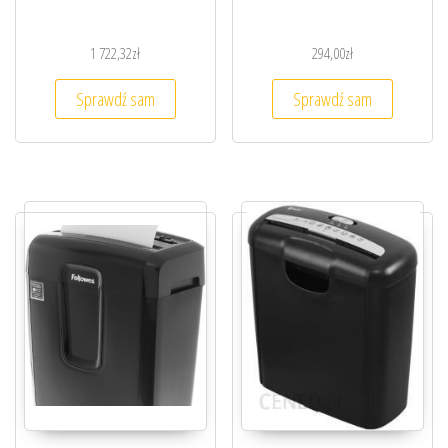
1 722,32
zł
294,00
zł
Sprawdź sam
Sprawdź sam