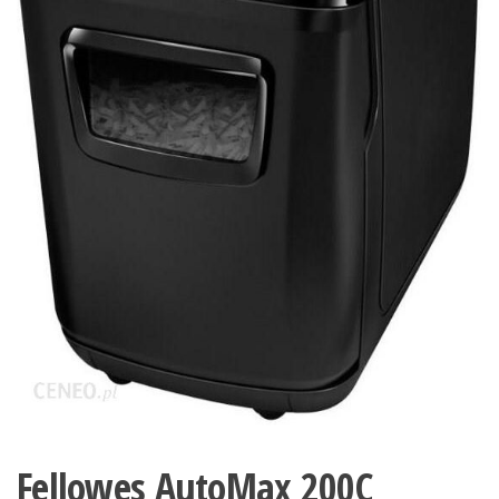
Fellowes AutoMax 200C