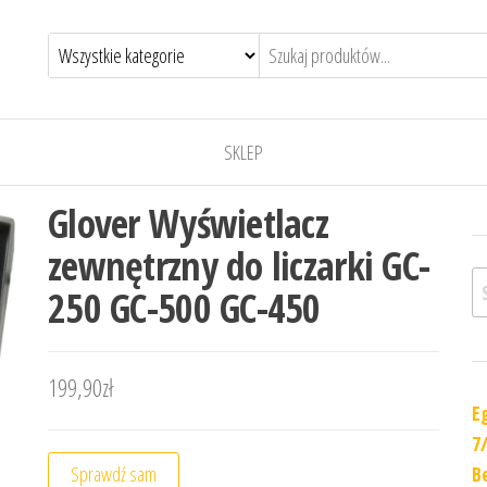
SKLEP
Glover Wyświetlacz
zewnętrzny do liczarki GC-
Sz
250 GC-500 GC-450
199,90
zł
E
7
Sprawdź sam
B