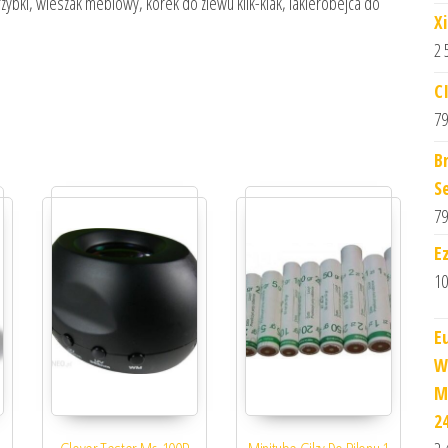
zybki, wieszak meblowy, korek do zlewu klik-klak, lakierobejca do
X
2 
C
79
B
S
79
E
10
E
W
M
2