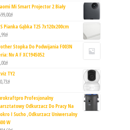
iaomi Mi Smart Projector 2 Biały
599,00
zł
IS Pianka Gąbka T25 7x120x200cm
,99
zł
rother Stopka Do Podwijania F003N
eria: Nv A F XC1945052
,00
zł
zviz TY2
0,73
zł
urokraftpro Profesjonalny
arsztatowy Odkurzacz Do Pracy Na
okro I Sucho ,Odkurzacz Uniwersalny
400 W