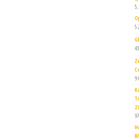
5,
O
5 
G
43
Z
C
9 
K
T
2
97
H
B