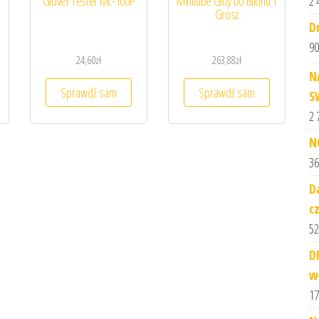
2 
Glover Tester Mc-100P
Minitube Gilzy Do Bilonu 1
Grosz
D
90
24,60
zł
263,88
zł
N
Sprawdź sam
Sprawdź sam
S
2 
N
36
D
c
52
D
w
17