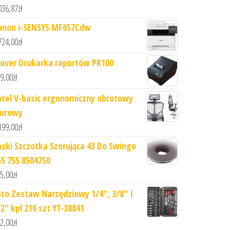
036,87
zł
anon i-SENSYS MF657Cdw
724,00
zł
lover Drukarka raportów PR100
9,00
zł
otel V-basic ergonomiczny obrotowy
iurowy
199,00
zł
aski Szczotka Szorująca 43 Do Swingo
55 755 8504750
5,00
zł
ato Zestaw Narzędziowy 1/4", 3/8" I
/2" kpl 216 szt YT-38841
2,00
zł