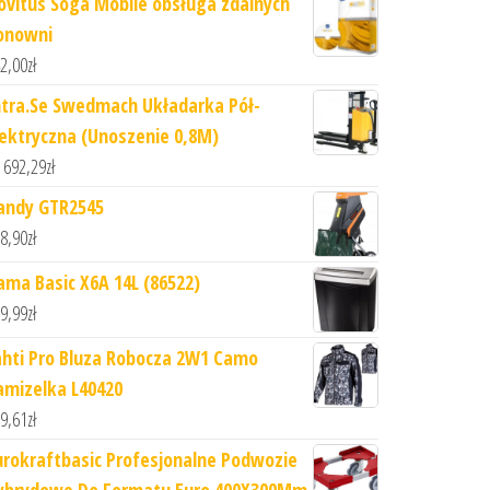
ovitus Soga Moblie obsługa zdalnych
onowni
2,00
zł
ntra.Se Swedmach Układarka Pół-
lektryczna (Unoszenie 0,8M)
 692,29
zł
andy GTR2545
8,90
zł
ama Basic X6A 14L (86522)
9,99
zł
ahti Pro Bluza Robocza 2W1 Camo
amizelka L40420
9,61
zł
urokraftbasic Profesjonalne Podwozie
ybrydowe Do Formatu Euro 400X300Mm