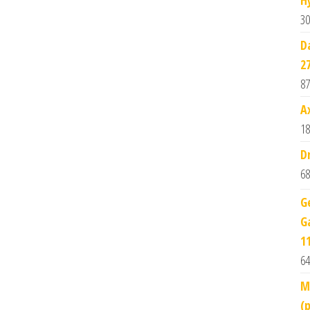
30
D
2
87
A
18
D
68
G
G
1
64
M
(p