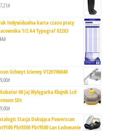
7,21
zł
ruk Indywidualna karta czasu pracy
racownika 1/2 A4 Typograf 02263
44
zł
pson Uchwyt ścienny V12H706040
9,00
zł
nkubator 60 Jaj Wylęgarka Klujnik Lcd
ermom 5Dt
9,00
zł
atalogic Stacja Dokująca Powerscan
bt9100 Pbt9300 Pbt9500 Lan Ładowanie