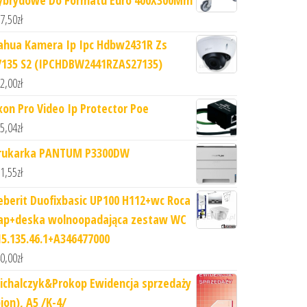
7,50
zł
ahua Kamera Ip Ipc Hdbw2431R Zs
7135 S2 (IPCHDBW2441RZAS27135)
2,00
zł
xon Pro Video Ip Protector Poe
5,04
zł
rukarka PANTUM P3300DW
1,55
zł
eberit Duofixbasic UP100 H112+wc Roca
ap+deska wolnoopadająca zestaw WC
15.135.46.1+A346477000
0,00
zł
ichalczyk&Prokop Ewidencja sprzedaży
ion), A5 /K-4/