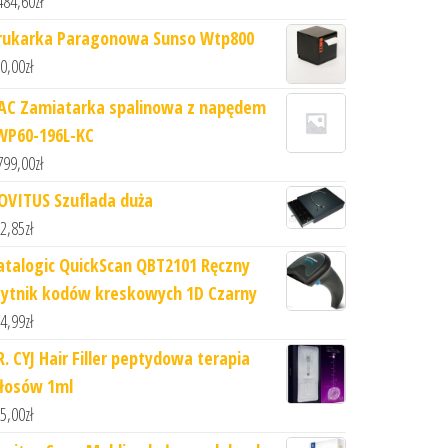
484,60
zł
rukarka Paragonowa Sunso Wtp800
0,00
zł
AC Zamiatarka spalinowa z napędem
WP60-196L-KC
799,00
zł
OVITUS Szuflada duża
2,85
zł
atalogic QuickScan QBT2101 Ręczny
zytnik kodów kreskowych 1D Czarny
4,99
zł
R. CYJ Hair Filler peptydowa terapia
łosów 1ml
5,00
zł