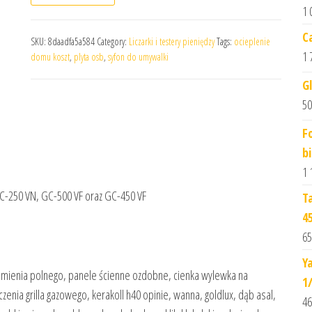
1 
C
SKU:
8daadfa5a584
Category:
Liczarki i testery pieniędzy
Tags:
ocieplenie
1 
domu koszt
,
plyta osb
,
syfon do umywalki
G
50
F
b
1 
GC-250 VN, GC-500 VF oraz GC-450 VF
T
4
65
Y
 kamienia polnego, panele ścienne ozdobne, cienka wylewka na
1
nia grilla gazowego, kerakoll h40 opinie, wanna, goldlux, dąb asal,
46