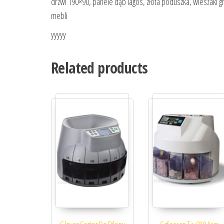
drzwi 190×90, panele dąb lagos, złota poduszka, wieszaki gr
mebli
yyyyy
Related products