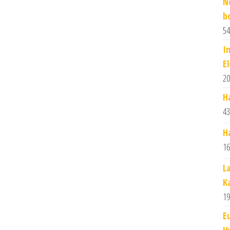
N
b
54
I
E
20
H
43
H
16
L
K
19
E
H