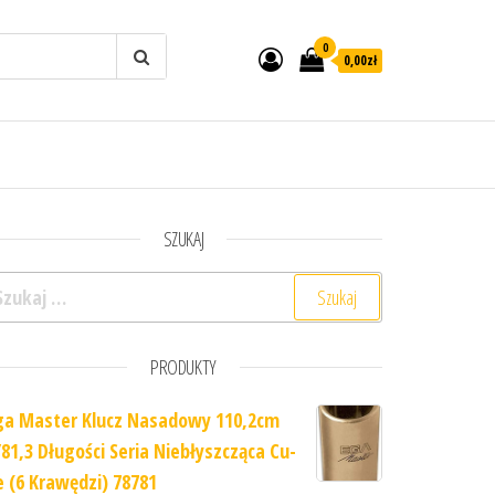
0
0,00zł
SZUKAJ
ukaj:
PRODUKTY
ga Master Klucz Nasadowy 110,2cm
/81,3 Długości Seria Niebłyszcząca Cu-
e (6 Krawędzi) 78781