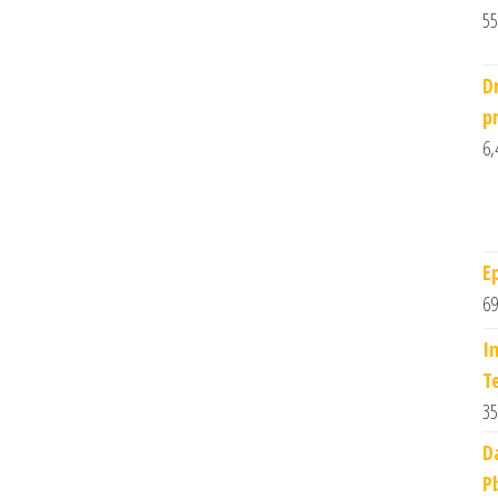
55
D
p
6,
E
69
I
T
35
D
P