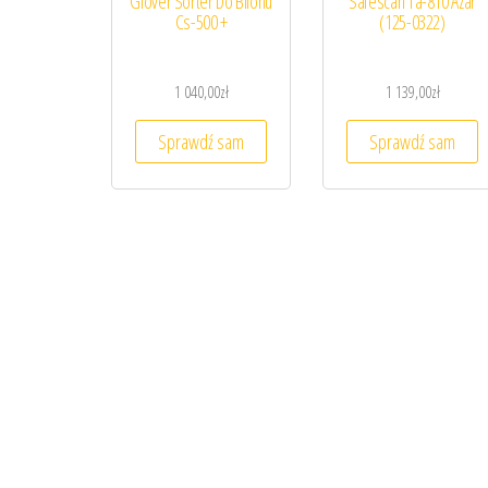
Glover Sorter Do Bilonu
Safescan Ta-810 Azar
Cs-500 +
(125-0322)
1 040,00
zł
1 139,00
zł
Sprawdź sam
Sprawdź sam