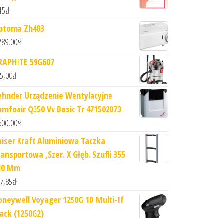
15
zł
ptoma Zh403
289,00
zł
RAPHITE 59G607
5,00
zł
ehnder Urządzenie Wentylacyjne
omfoair Q350 Vv Basic Tr 471502073
600,00
zł
aiser Kraft Aluminiowa Taczka
ransportowa ,Szer. X Głęb. Szufli 355
30 Mm
7,85
zł
oneywell Voyager 1250G 1D Multi-If
lack (1250G2)