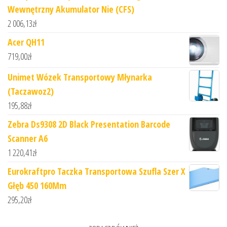
Wewnętrzny Akumulator Nie (CFS)
2 006,13
zł
Acer QH11
719,00
zł
Unimet Wózek Transportowy Młynarka
(Taczawoz2)
195,88
zł
Zebra Ds9308 2D Black Presentation Barcode
Scanner A6
1 220,41
zł
Eurokraftpro Taczka Transportowa Szufla Szer X
Głęb 450 160Mm
295,20
zł