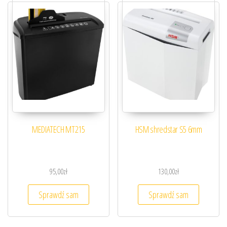
MEDIATECH MT215
HSM shredstar S5 6mm
95,00
zł
130,00
zł
Sprawdź sam
Sprawdź sam