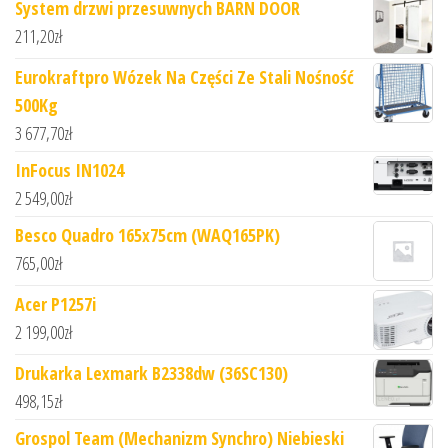
System drzwi przesuwnych BARN DOOR
211,20
zł
Eurokraftpro Wózek Na Części Ze Stali Nośność
500Kg
3 677,70
zł
InFocus IN1024
2 549,00
zł
Besco Quadro 165x75cm (WAQ165PK)
765,00
zł
Acer P1257i
2 199,00
zł
Drukarka Lexmark B2338dw (36SC130)
498,15
zł
Grospol Team (Mechanizm Synchro) Niebieski