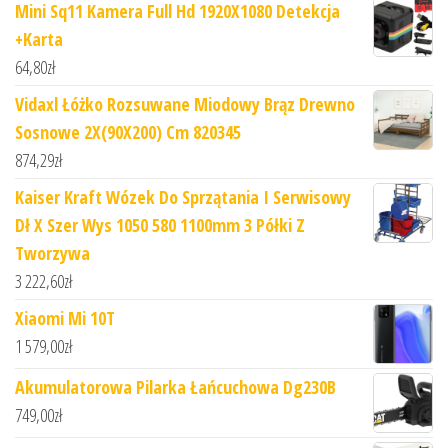
Mini Sq11 Kamera Full Hd 1920X1080 Detekcja
+Karta
64,80
zł
Vidaxl Łóżko Rozsuwane Miodowy Brąz Drewno
Sosnowe 2X(90X200) Cm 820345
874,29
zł
Kaiser Kraft Wózek Do Sprzątania I Serwisowy
Dł X Szer Wys 1050 580 1100mm 3 Półki Z
Tworzywa
3 222,60
zł
Xiaomi Mi 10T
1 579,00
zł
Akumulatorowa Pilarka Łańcuchowa Dg230B
749,00
zł