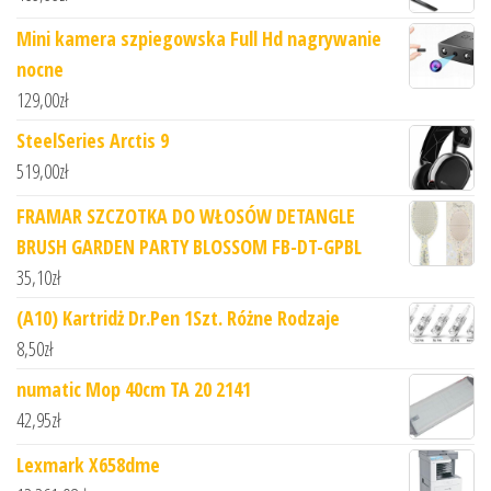
Mini kamera szpiegowska Full Hd nagrywanie
nocne
129,00
zł
SteelSeries Arctis 9
519,00
zł
FRAMAR SZCZOTKA DO WŁOSÓW DETANGLE
BRUSH GARDEN PARTY BLOSSOM FB-DT-GPBL
35,10
zł
(A10) Kartridż Dr.Pen 1Szt. Różne Rodzaje
8,50
zł
numatic Mop 40cm TA 20 2141
42,95
zł
Lexmark X658dme