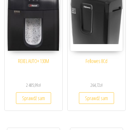
REXEL AUTO+ 130M
Fellowes 8Cd
2 485,99
zł
264,72
zł
Sprawdź sam
Sprawdź sam