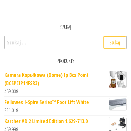
SZUKAJ
Szukaj:
PRODUKTY
Kamera Kopułkowa (Dome) Ip Bcs Point
(BCSPEIP14FSR3)
469,00
zł
Fellowes I-Spire Series™ Foot Lift White
251,01
zł
Karcher AD 2 Limited Edition 1.629-713.0
469,99
zł