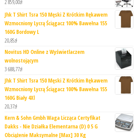
2 859,00
zł
Jhk T Shirt Tsra 150 Męski Z Krótkim Rękawem
Wzmocniony Lycrą Ściągacz 100% Bawełna 155
160G Bordowy L
20,85
zł
Novitus HD Online z Wyświetlaczem
wolnostojącym
3 688,77
zł
Jhk T Shirt Tsra 150 Męski Z Krótkim Rękawem
Wzmocniony Lycrą Ściągacz 100% Bawełna 155
160G Biały 4Xl
20,37
zł
Kern & Sohn Gmbh Waga Licząca Certyfikat
Dakks - Nie Działka Elementarna (D) 0 5 G
Obciążenie Maksymalne [Max] 30 Kg