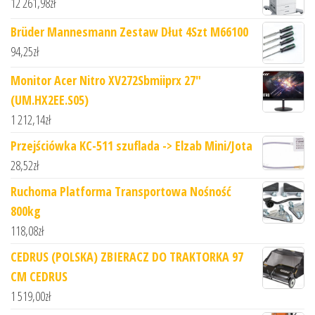
12 261,98
zł
Brüder Mannesmann Zestaw Dłut 4Szt M66100
94,25
zł
Monitor Acer Nitro XV272Sbmiiprx 27"
(UM.HX2EE.S05)
1 212,14
zł
Przejściówka KC-511 szuflada -> Elzab Mini/Jota
28,52
zł
Ruchoma Platforma Transportowa Nośność
800kg
118,08
zł
CEDRUS (POLSKA) ZBIERACZ DO TRAKTORKA 97
CM CEDRUS
1 519,00
zł