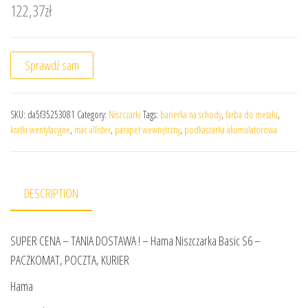
122,37
zł
Sprawdź sam
SKU:
da5f35253081
Category:
Niszczarki
Tags:
barierka na schody
,
farba do metalu
,
kratki wentylacyjne
,
mac allister
,
parapet wewnętrzny
,
podkaszarka akumulatorowa
DESCRIPTION
SUPER CENA – TANIA DOSTAWA ! – Hama Niszczarka Basic S6 –
PACZKOMAT, POCZTA, KURIER
Hama