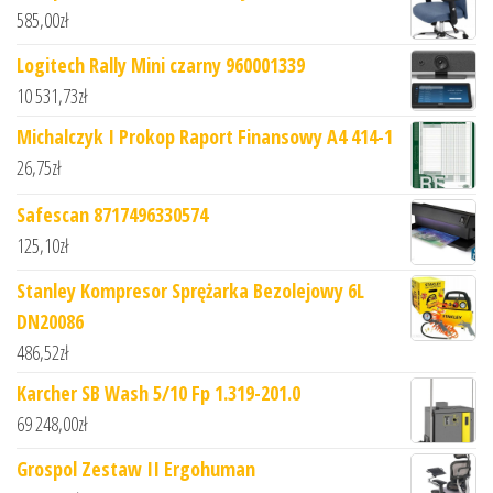
585,00
zł
Logitech Rally Mini czarny 960001339
10 531,73
zł
Michalczyk I Prokop Raport Finansowy A4 414-1
26,75
zł
Safescan 8717496330574
125,10
zł
Stanley Kompresor Sprężarka Bezolejowy 6L
DN20086
486,52
zł
Karcher SB Wash 5/10 Fp 1.319-201.0
69 248,00
zł
Grospol Zestaw II Ergohuman