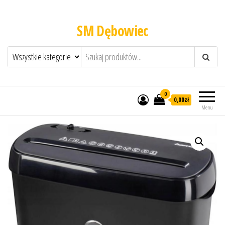
SM Dębowiec
0
0,00zł
Menu