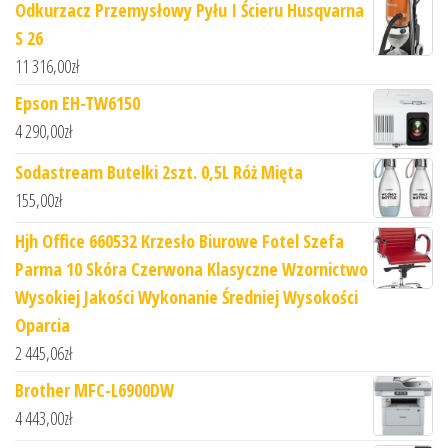
Odkurzacz Przemysłowy Pyłu I Ścieru Husqvarna
S 26
11 316,00
zł
Epson EH-TW6150
4 290,00
zł
Sodastream Butelki 2szt. 0,5L Róż Mięta
155,00
zł
Hjh Office 660532 Krzesło Biurowe Fotel Szefa
Parma 10 Skóra Czerwona Klasyczne Wzornictwo
Wysokiej Jakości Wykonanie Średniej Wysokości
Oparcia
2 445,06
zł
Brother MFC-L6900DW
4 443,00
zł