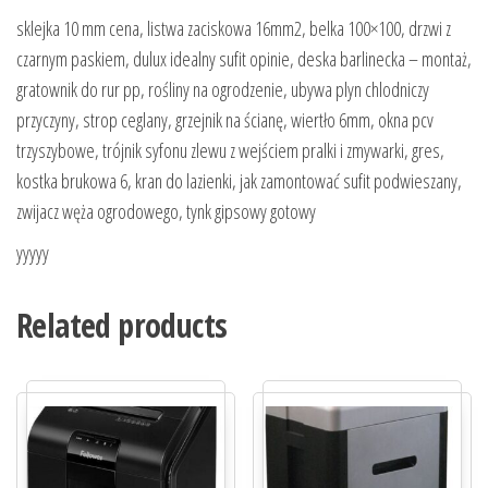
sklejka 10 mm cena, listwa zaciskowa 16mm2, belka 100×100, drzwi z
czarnym paskiem, dulux idealny sufit opinie, deska barlinecka – montaż,
gratownik do rur pp, rośliny na ogrodzenie, ubywa plyn chlodniczy
przyczyny, strop ceglany, grzejnik na ścianę, wiertło 6mm, okna pcv
trzyszybowe, trójnik syfonu zlewu z wejściem pralki i zmywarki, gres,
kostka brukowa 6, kran do lazienki, jak zamontować sufit podwieszany,
zwijacz węża ogrodowego, tynk gipsowy gotowy
yyyyy
Related products