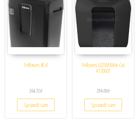
Fellowes 8Cd
Fellowes LX25M Mini-Cut
4170601
264,72
zł
294,00
zł
Sprawdź sam
Sprawdź sam