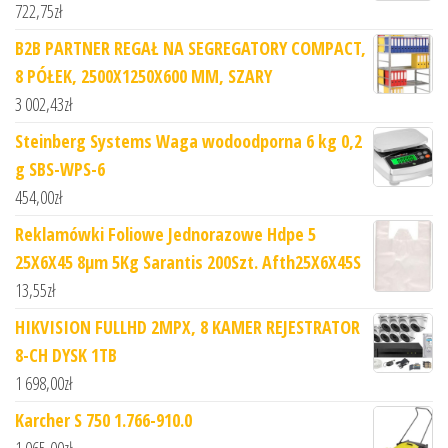
722,75
zł
B2B PARTNER REGAŁ NA SEGREGATORY COMPACT,
8 PÓŁEK, 2500X1250X600 MM, SZARY
3 002,43
zł
Steinberg Systems Waga wodoodporna 6 kg 0,2
g SBS-WPS-6
454,00
zł
Reklamówki Foliowe Jednorazowe Hdpe 5
25X6X45 8µm 5Kg Sarantis 200Szt. Afth25X6X45S
13,55
zł
HIKVISION FULLHD 2MPX, 8 KAMER REJESTRATOR
8-CH DYSK 1TB
1 698,00
zł
Karcher S 750 1.766-910.0