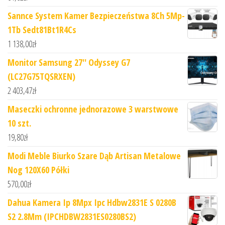
Sannce System Kamer Bezpieczeństwa 8Ch 5Mp-
1Tb Sedt81Bt1R4Cs
1 138,00
zł
Monitor Samsung 27'' Odyssey G7
(LC27G75TQSRXEN)
2 403,47
zł
Maseczki ochronne jednorazowe 3 warstwowe
10 szt.
19,80
zł
Modi Meble Biurko Szare Dąb Artisan Metalowe
Nog 120X60 Półki
570,00
zł
Dahua Kamera Ip 8Mpx Ipc Hdbw2831E S 0280B
S2 2.8Mm (IPCHDBW2831ES0280BS2)