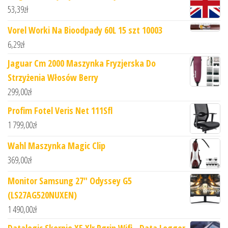
53,39
zł
Vorel Worki Na Bioodpady 60L 15 szt 10003
6,29
zł
Jaguar Cm 2000 Maszynka Fryzjerska Do
Strzyżenia Włosów Berry
299,00
zł
Profim Fotel Veris Net 111Sfl
1 799,00
zł
Wahl Maszynka Magic Clip
369,00
zł
Monitor Samsung 27" Odyssey G5
(LS27AG520NUXEN)
1 490,00
zł