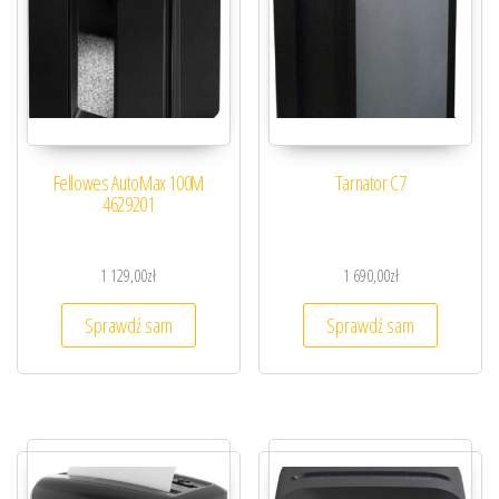
Fellowes AutoMax 100M
Tarnator C7
4629201
1 129,00
zł
1 690,00
zł
Sprawdź sam
Sprawdź sam