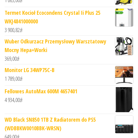
1 065,00
zł
Termet Kocioł Ecocondens Crystal Ii Plus 25
WKJ4841000000
3 900,82
zł
Wuber Odkurzacz Przemysłowy Warsztatowy
Mocny Hepa+Worki
369,00
zł
Monitor LG 34WP75C-B
1 789,00
zł
Fellowes AutoMax 600M 4657401
4 934,00
zł
WD Black SN850 1TB Z Radiatorem do PS5
(WDBBKW0010BBK-WRSN)
649,00
zł