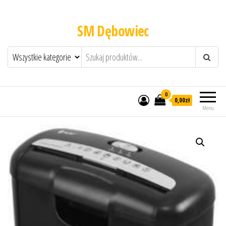
SM Dębowiec
0
0,00zł
Menu