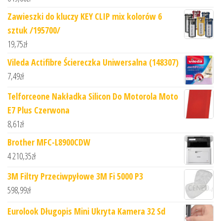
Zawieszki do kluczy KEY CLIP mix kolorów 6
sztuk /195700/
19,75
zł
Vileda Actifibre Ściereczka Uniwersalna (148307)
7,49
zł
Telforceone Nakładka Silicon Do Motorola Moto
E7 Plus Czerwona
8,61
zł
Brother MFC-L8900CDW
4 210,35
zł
3M Filtry Przeciwpyłowe 3M Fi 5000 P3
598,99
zł
Eurolook Długopis Mini Ukryta Kamera 32 Sd