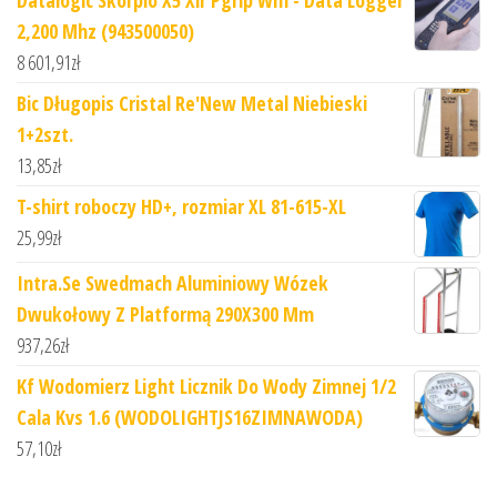
Datalogic Skorpio X5 Xlr Pgrip Wifi - Data Logger
2,200 Mhz (943500050)
8 601,91
zł
Bic Długopis Cristal Re'New Metal Niebieski
1+2szt.
13,85
zł
T-shirt roboczy HD+, rozmiar XL 81-615-XL
25,99
zł
Intra.Se Swedmach Aluminiowy Wózek
Dwukołowy Z Platformą 290X300 Mm
937,26
zł
Kf Wodomierz Light Licznik Do Wody Zimnej 1/2
Cala Kvs 1.6 (WODOLIGHTJS16ZIMNAWODA)
57,10
zł