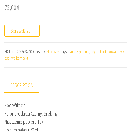
75,00
zł
Sprawdź sam
SKU:
b9c2f52d3210
Category:
Niszczarki
Tags:
panele ścienne
,
płyta chodnikowa
,
płyty
osb
,
wc kompakt
DESCRIPTION
Specyfikacja
Kolor produktu Czarny, Srebrny
Niszczenie papieru Tak
Poziom hałasu 70 dB