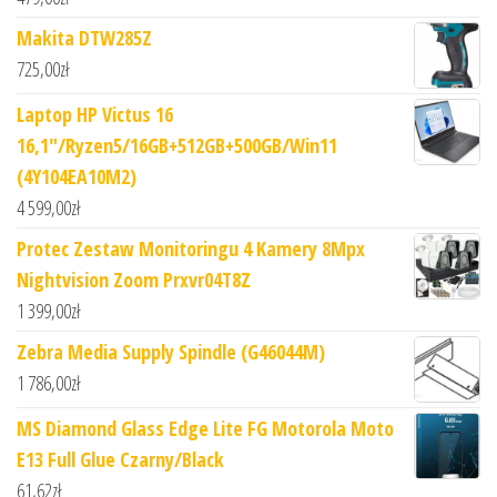
Makita DTW285Z
725,00
zł
Laptop HP Victus 16
16,1"/Ryzen5/16GB+512GB+500GB/Win11
(4Y104EA10M2)
4 599,00
zł
Protec Zestaw Monitoringu 4 Kamery 8Mpx
Nightvision Zoom Prxvr04T8Z
1 399,00
zł
Zebra Media Supply Spindle (G46044M)
1 786,00
zł
MS Diamond Glass Edge Lite FG Motorola Moto
E13 Full Glue Czarny/Black
61,62
zł