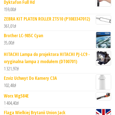
Dyktafon Full Hd
159,00
zł
ZEBRA KIT PLATEN ROLLER ZT510 (P1083347012)
361,01
zł
Brother LC-985C Cyan
35,00
zł
HITACHI Lampa do projektora HITACHI PJ-LC9 -
oryginalna lampa z modułem (DT00701)
1 321,97
zł
Ezviz Uchwyt Do Kamery C3A
102,48
zł
Worx Wg584E
1 404,40
zł
Flaga Wielkiej Brytanii Union Jack