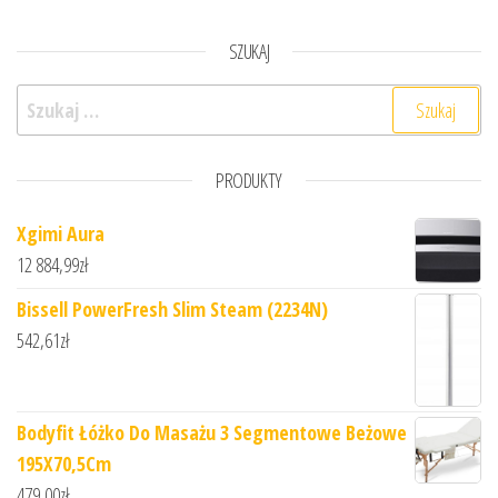
SZUKAJ
Szukaj:
PRODUKTY
Xgimi Aura
12 884,99
zł
Bissell PowerFresh Slim Steam (2234N)
542,61
zł
Bodyfit Łóżko Do Masażu 3 Segmentowe Beżowe
195X70,5Cm
479,00
zł