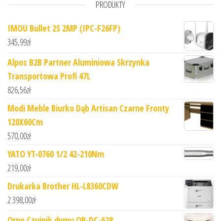
PRODUKTY
IMOU Bullet 2S 2MP (IPC-F26FP)
345,99
zł
Alpos B2B Partner Aluminiowa Skrzynka
Transportowa Profi 47L
826,56
zł
Modi Meble Biurko Dąb Artisan Czarne Fronty
120X60Cm
570,00
zł
YATO YT-0760 1/2 42-210Nm
219,00
zł
Drukarka Brother HL-L8360CDW
2 398,00
zł
Orno Czujnik dymu OR-DC-628