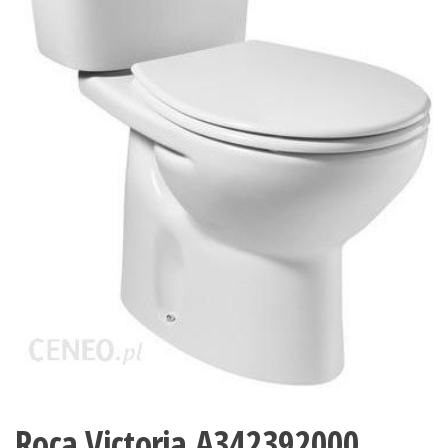
Roca Victoria A342392000