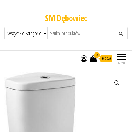
SM Dębowiec
0
0,00zł
Menu