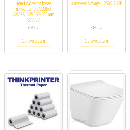
Hendi Wózek na kosze
Honeywell Voyager 1250G-2USB
uniwersalne CAMBRO
CAMRACK® 500×500 mm
(877807)
309,66
zł
239,00
zł
Sprawdź sam
Sprawdź sam