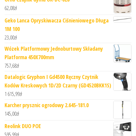
62,08
zł
Geko Lanca Opryskiwacza Ciśnieniowego Długa
1M 100
23,00
zł
Wózek Platformowy Jednoburtowy Składany
Platforma 450X700mm
757,68
zł
Datalogic Gryphon I Gd4500 Ręczny Czytnik
Kodów Kreskowych 1D/2D Czarny (GD4520BKK1S)
1 615,99
zł
Karcher prysznic ogrodowy 2.645-181.0
145,00
zł
Reolink DUO POE
595,99
zł