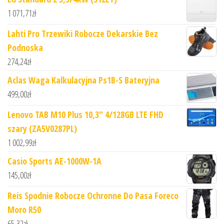
1 071,71
zł
Lahti Pro Trzewiki Robocze Dekarskie Bez
Podnoska
274,24
zł
Aclas Waga Kalkulacyjna Ps1B-S Bateryjna
499,00
zł
Lenovo TAB M10 Plus 10,3" 4/128GB LTE FHD
szary (ZA5V0287PL)
1 002,99
zł
Casio Sports AE-1000W-1A
145,00
zł
Reis Spodnie Robocze Ochronne Do Pasa Foreco
Moro R50
65,32
zł