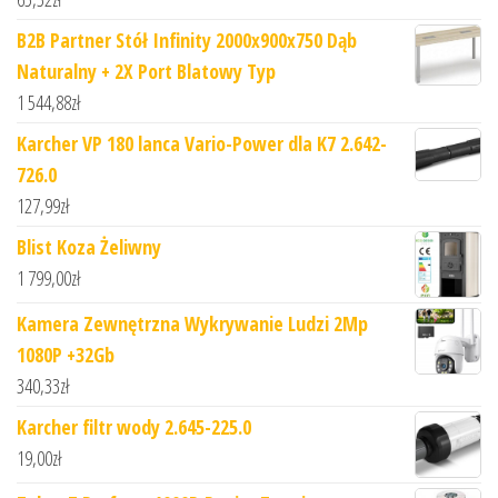
B2B Partner Stół Infinity 2000x900x750 Dąb
Naturalny + 2X Port Blatowy Typ
1 544,88
zł
Karcher VP 180 lanca Vario-Power dla K7 2.642-
726.0
127,99
zł
Blist Koza Żeliwny
1 799,00
zł
Kamera Zewnętrzna Wykrywanie Ludzi 2Mp
1080P +32Gb
340,33
zł
Karcher filtr wody 2.645-225.0
19,00
zł