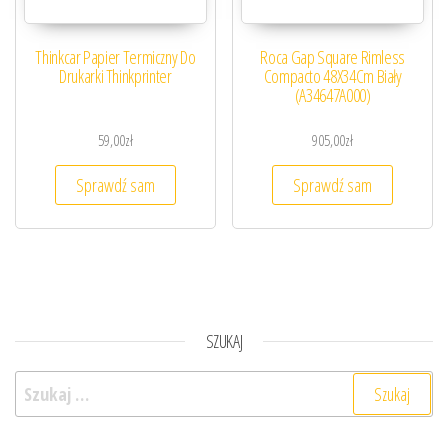
Thinkcar Papier Termiczny Do
Roca Gap Square Rimless
Drukarki Thinkprinter
Compacto 48X34Cm Biały
(A34647A000)
59,00
zł
905,00
zł
Sprawdź sam
Sprawdź sam
SZUKAJ
Szukaj: