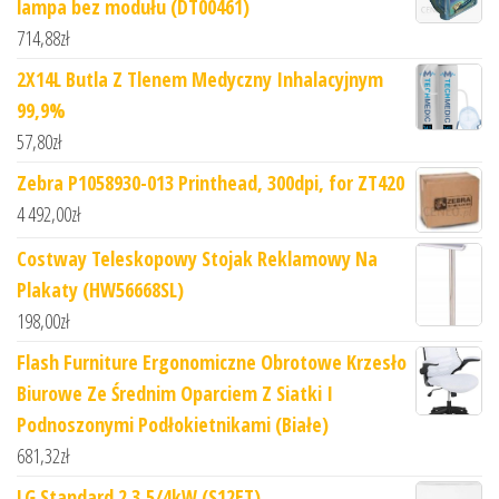
lampa bez modułu (DT00461)
714,88
zł
2X14L Butla Z Tlenem Medyczny Inhalacyjnym
99,9%
57,80
zł
Zebra P1058930-013 Printhead, 300dpi, for ZT420
4 492,00
zł
Costway Teleskopowy Stojak Reklamowy Na
Plakaty (HW56668SL)
198,00
zł
Flash Furniture Ergonomiczne Obrotowe Krzesło
Biurowe Ze Średnim Oparciem Z Siatki I
Podnoszonymi Podłokietnikami (Białe)
681,32
zł
LG Standard 2 3,5/4kW (S12ET)