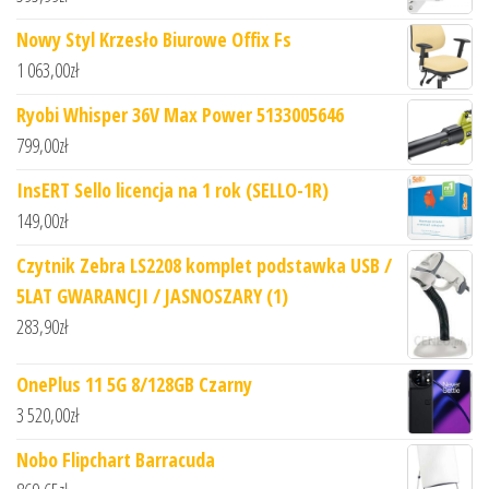
Nowy Styl Krzesło Biurowe Offix Fs
1 063,00
zł
Ryobi Whisper 36V Max Power 5133005646
799,00
zł
InsERT Sello licencja na 1 rok (SELLO-1R)
149,00
zł
Czytnik Zebra LS2208 komplet podstawka USB /
5LAT GWARANCJI / JASNOSZARY (1)
283,90
zł
OnePlus 11 5G 8/128GB Czarny
3 520,00
zł
Nobo Flipchart Barracuda