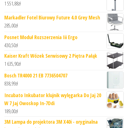
1 551,88
zł
Markadler Fotel Biurowy Future 4.0 Grey Mesh
285,00
zł
Posnet Moduł Rozszerzenia Iii Ergo
430,50
zł
Kaiser Kraft Wózek Serwisowy 2 Piętra Pałąk
1 635,90
zł
Bosch TR4000 21 EB 7736504707
838,99
zł
Incubato Inkubator klujnik wylęgarka Do Jaj 20
W 7 Jaj Owoskop In-7Ddi
189,00
zł
3M Lampa do projektora 3M X40i - oryginalna