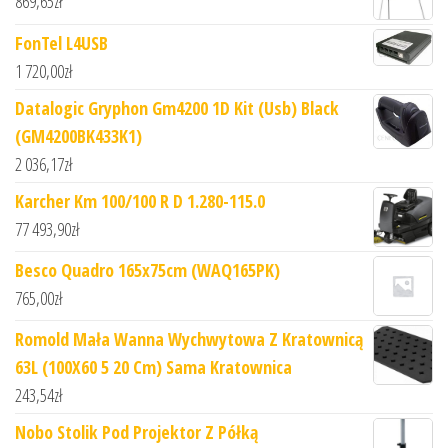
869,65
zł
FonTel L4USB
1 720,00
zł
Datalogic Gryphon Gm4200 1D Kit (Usb) Black
(GM4200BK433K1)
2 036,17
zł
Karcher Km 100/100 R D 1.280-115.0
77 493,90
zł
Besco Quadro 165x75cm (WAQ165PK)
765,00
zł
Romold Mała Wanna Wychwytowa Z Kratownicą
63L (100X60 5 20 Cm) Sama Kratownica
243,54
zł
Nobo Stolik Pod Projektor Z Półką