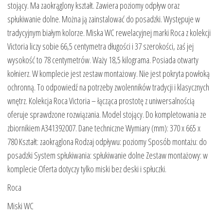
stojący. Ma zaokrąglony kształt. Zawiera poziomy odpływ oraz
spłukiwanie dolne. Można ją zainstalować do posadzki. Występuje w
tradycyjnym białym kolorze. Miska WC rewelacyjnej marki Roca z kolekcji
Victoria liczy sobie 66,5 centymetra długości i 37 szerokości, zaś jej
wysokość to 78 centymetrów. Waży 18,5 kilograma. Posiada otwarty
kołnierz. W komplecie jest zestaw montażowy. Nie jest pokryta powłoką
ochronną. To odpowiedź na potrzeby zwolenników tradycji i klasycznych
wnętrz. Kolekcja Roca Victoria – łącząca prostotę z uniwersalnością
oferuje sprawdzone rozwiązania. Model stojący. Do kompletowania ze
zbiornikiem A341392007. Dane techniczne Wymiary (mm): 370 x 665 x
780 Kształt: zaokrąglona Rodzaj odpływu: poziomy Sposób montażu: do
posadzki System spłukiwania: spłukiwanie dolne Zestaw montażowy: w
komplecie Oferta dotyczy tylko miski bez deski i spłuczki.
Roca
Miski WC