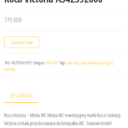
319,00
zł
Sprawdź sam
SKU:
4525920e3931
Category:
Miski WC
Tags:
plyta mfp
,
płyta bitumiczna
,
regips
,
wylewka
DESCRIPTION
Roca Victoria – Miska WC Miska WC rewelacyjnej marki Roca z kolekcji
Victoria została przystosowana do kompaktu WC. Stanowi model