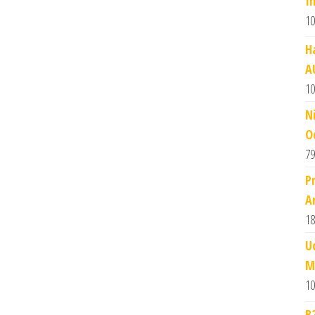
I
10
H
A
10
N
O
79
P
A
18
U
M
10
B