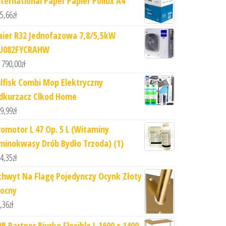
nternational Paper Papier Pollux A4
5,66
zł
aier R32 Jednofazowa 7,8/5,5kW
U082FYCRAHW
 790,00
zł
ilfisk Combi Mop Elektryczny
dkurzacz Clkod Home
9,99
zł
romotor L 47 Op. 5 L (Witaminy
minokwasy Drób Bydło Trzoda) (1)
4,35
zł
chwyt Na Flagę Pojedynczy Ocynk Złoty
ocny
,36
zł
2B Partner Biurko Flexible L 1600 x 1400