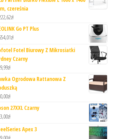
m, czereśnia
222,62
zł
EOLINK Go PT Plus
654,01
zł
ofotel Fotel Biurowy Z Mikrosiatki
ydney Czarny
9,99
zł
awka Ogrodowa Rattanowa Z
oduszką
0,00
zł
pson 27XXL Czarny
3,00
zł
teelSeries Apex 3
9,00
zł