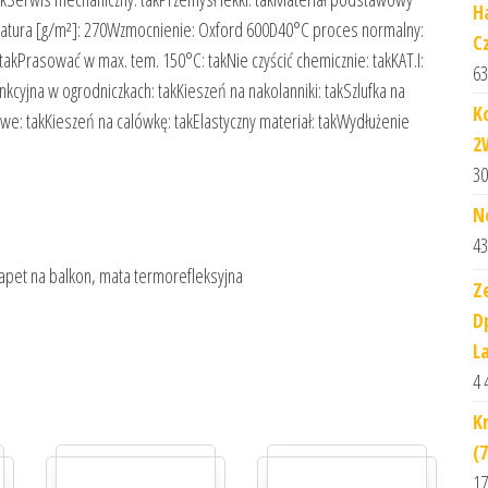
H
atura [g/m²]: 270Wzmocnienie: Oxford 600D40°C proces normalny:
C
takPrasować w max. tem. 150°C: takNie czyścić chemicznie: takKAT.I:
63
nkcyjna w ogrodniczkach: takKieszeń na nakolanniki: takSzlufka na
K
e: takKieszeń na calówkę: takElastyczny materiał: takWydłużenie
2
30
N
43
rapet na balkon, mata termorefleksyjna
Z
D
L
4 
K
(
17