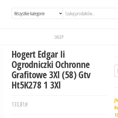
SKLEP
Hogert Edgar Ii
Ogrodniczki Ochronne
Sz
Grafitowe 3Xl (58) Gtv
Ht5K278 1 3Xl
J
133,81
zł
R
1