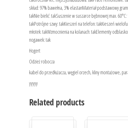
skład: 97% bawełna, 3% elastanMateriał podstawowy gram
takNie bielić: takSuszenie w suszarce bębnowej max. 60°C: 
takPotrójne szwy: takKieszeń na telefon: takKieszeń wielofu
młotek: takWzmocnienia na kolanach: takElementy odblaskow
nogawek: tak
Hogert
Odzież robocza
kabel do przedłużacza, węgiel orzech, kliny montażowe, pa
yyyyy
Related products