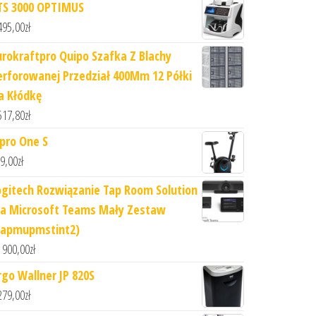
TS 3000 OPTIMUS
495,00
zł
urokraftpro Quipo Szafka Z Blachy
erforowanej Przedział 400Mm 12 Półki
a Kłódkę
517,80
zł
ipro One S
9,00
zł
ogitech Rozwiązanie Tap Room Solution
la Microsoft Teams Mały Zestaw
Tapmupmstint2)
 900,00
zł
rgo Wallner JP 820S
279,00
zł