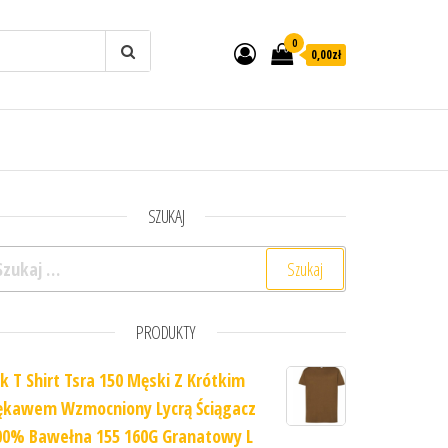
0
0,00zł
SZUKAJ
ukaj:
PRODUKTY
hk T Shirt Tsra 150 Męski Z Krótkim
ękawem Wzmocniony Lycrą Ściągacz
00% Bawełna 155 160G Granatowy L