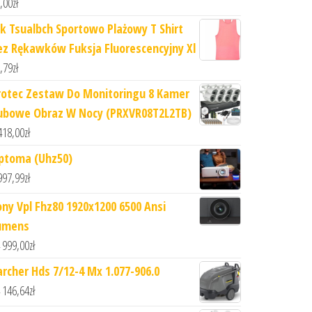
,00
zł
hk Tsualbch Sportowo Plażowy T Shirt
ez Rękawków Fuksja Fluorescencyjny Xl
,79
zł
rotec Zestaw Do Monitoringu 8 Kamer
ubowe Obraz W Nocy (PRXVR08T2L2TB)
418,00
zł
ptoma (Uhz50)
997,99
zł
ony Vpl Fhz80 1920x1200 6500 Ansi
umens
 999,00
zł
archer Hds 7/12-4 Mx 1.077-906.0
 146,64
zł