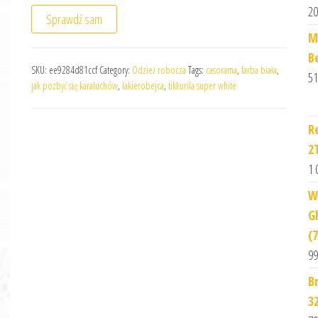
20
Sprawdź sam
M
B
SKU:
ee9284d81ccf
Category:
Odzież robocza
Tags:
casorama
,
farba biała
,
51
jak pozbyć się karaluchów
,
lakierobejca
,
tikkurila super white
R
2
1 
W
G
(
99
B
3