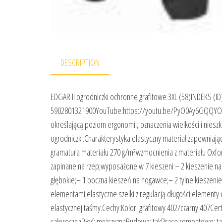
DESCRIPTION
EDGAR II ogrodniczki ochronne grafitowe 3XL (58)INDEKS (I
5902801321900YouTube:https://youtu.be/PyO0Ay6GQQYOpis
określającą poziom ergonomii, oznaczenia wielkości i niesz
ogrodniczki.Charakterystyka:elastyczny materiał zapewnia
gramatura materiału 270 g/m²wzmocnienia z materiału Oxfor
zapinane na rzep;wyposażone w 7 kieszeni:– 2 kieszenie na 
głębokie;– 1 boczna kieszeń na nogawce;– 2 tylne kieszenie 
elementami;elastyczne szelki z regulacją długości;elementy 
elastycznej taśmy.Cechy:Kolor: grafitowy 402/czarny 407Cert
całorocznaPłeć: mężczyznaBudowa: takPrace remontowe: ta