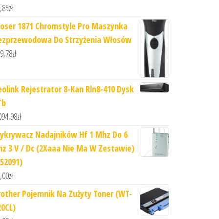
,85
zł
oser 1871 Chromstyle Pro Maszynka
ezprzewodowa Do Strzyżenia Włosów
9,78
zł
eolink Rejestrator 8-Kan Rln8-410 Dysk
Tb
094,98
zł
ykrywacz Nadajników Hf 1 Mhz Do 6
hz 3 V / Dc (2Xaaa Nie Ma W Zestawie)
752091)
,00
zł
rother Pojemnik Na Zużyty Toner (WT-
20CL)