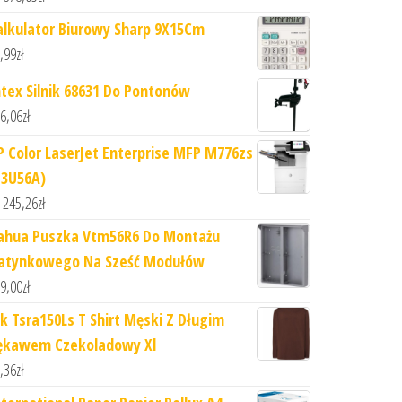
alkulator Biurowy Sharp 9X15Cm
,99
zł
ntex Silnik 68631 Do Pontonów
6,06
zł
P Color LaserJet Enterprise MFP M776zs
T3U56A)
 245,26
zł
ahua Puszka Vtm56R6 Do Montażu
atynkowego Na Sześć Modułów
9,00
zł
hk Tsra150Ls T Shirt Męski Z Długim
ękawem Czekoladowy Xl
,36
zł