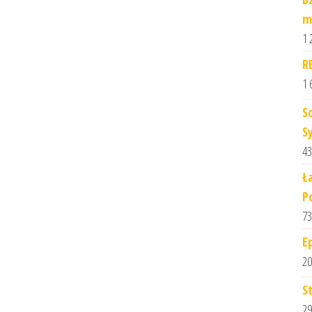
m
1 
R
1 
S
S
43
Ł
P
73
E
20
S
29