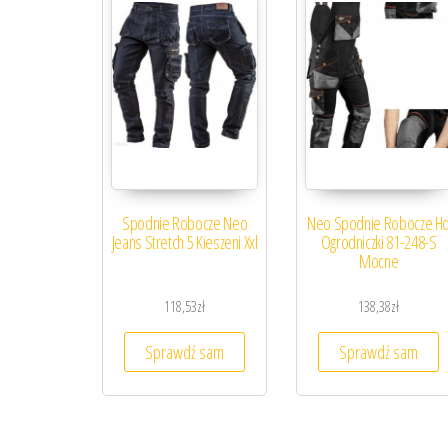
Spodnie Robocze Neo
Neo Spodnie Robocze H
Jeans Stretch 5 Kieszeni Xxl
Ogrodniczki 81-248-S
Mocne
118,53
zł
138,38
zł
Sprawdź sam
Sprawdź sam