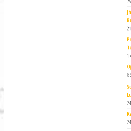
79
J
B
21
P
T
1 
O
8 
S
L
24
K
24