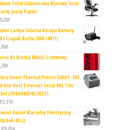
almar Fotel Gabinetowy Biurowy Sonic
zarny Jasny Popiel
0,20
zł
opier Lampa Solarna Atrapa Kamery
W1 Czujnik Ruchu 20W (4811)
,00
zł
otes A5 Kratka Miłość Czerwony
,28
zł
ebra Direct Thermal Printer Zd621_ 203
pi Usb Host Ethernet Serial 802.11Ac
abel (ZD6A042D4EL02EZ)
412,37
zł
romet Kocioł Warzelny Elektryczny
700.Bek-80.2)
 878,05
zł