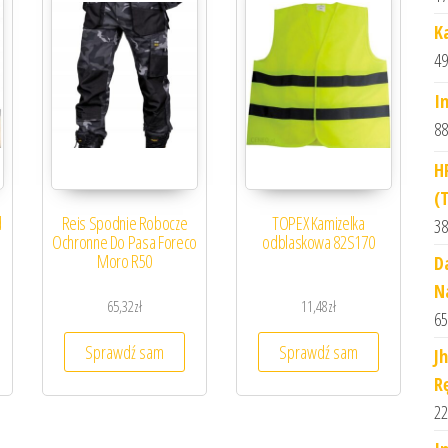
K
49
I
88
H
(
d
Reis Spodnie Robocze
TOPEX Kamizelka
38
Ochronne Do Pasa Foreco
odblaskowa 82S170
Moro R50
D
N
65,32
zł
11,48
zł
65
Sprawdź sam
Sprawdź sam
J
R
22