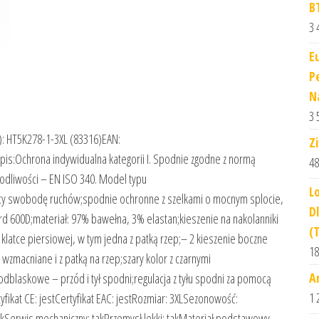
B
3 
E
P
N
3 
D): HT5K278-1-3XL (83316)EAN:
Z
:Ochrona indywidualna kategorii I. Spodnie zgodne z normą
48
kodliwości – EN ISO 340. Model typu
L
jący swobodę ruchów;spodnie ochronne z szelkami o mocnym splocie,
D
d 600D;materiał: 97% bawełna, 3% elastan;kieszenie na nakolanniki
(
klatce piersiowej, w tym jedna z patką rzep;– 2 kieszenie boczne
18
wzmacniane i z patką na rzep;szary kolor z czarnymi
A
odblaskowe – przód i tył spodni;regulacja z tyłu spodni za pomocą
1 
yfikat CE: jestCertyfikat EAC: jestRozmiar: 3XLSezonowość:
kSerwis mechaniczny: takPrzemysł lekki: takMateriał podstawowy