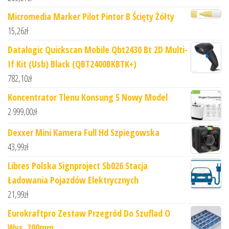
Micromedia Marker Pilot Pintor B Ścięty Żółty
15,26
zł
Datalogic Quickscan Mobile Qbt2430 Bt 2D Multi-
If Kit (Usb) Black (QBT2400BKBTK+)
782,10
zł
Koncentrator Tlenu Konsung 5 Nowy Model
2 999,00
zł
Dexxer Mini Kamera Full Hd Szpiegowska
43,99
zł
Libres Polska Signproject Sb026 Stacja
Ładowania Pojazdów Elektrycznych
21,99
zł
Eurokraftpro Zestaw Przegród Do Szuflad O
Wys. 200mm