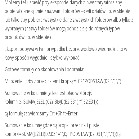
Możemy też ustawić przy eksporcie danych z inwentaryzatora aby
pobierał dane łącznie z nazwami folderów –czyli działów np. w sklepie
lub tylko aby pobierał wszystkie dane z wszystkich folderów albo tylko z
wybranych (nazwy folderów mogą odnosić się do różnych typów
produktów np. w sklepie)
Eksport odbywa w tym przypadku bezprzewodowo więc można to w
łatwy sposób wygodnie i szybko wykonać
Gotowe formuły do skopiowania i pobrania:
Mnożenie liczby z przecinkiem i kropką=+C2*PODSTAW(D2;”.”;”,”)
Sumowanie w kolumnie gdzie jest błąd w którejś
kolumnie=SUMA(JEŻELI(CZY.BŁĄD(E2:E31);””;E2:E31))
tą formułę zatwierdzamy Crtl+Shift+Enter
Sumowanie kolumny gdzie są kropki przecinki i puste
komórki=SUMA(JEŻELI(D2:D31=””;0;–PODSTAW(D2:D31;”.”;”,”)))tą