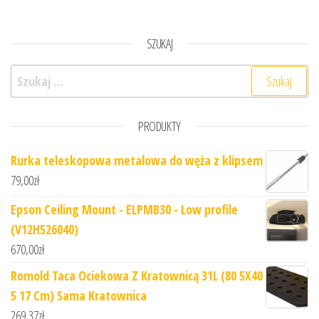
SZUKAJ
Szukaj:
PRODUKTY
Rurka teleskopowa metalowa do węża z klipsem
79,00
zł
Epson Ceiling Mount - ELPMB30 - Low profile
(V12H526040)
670,00
zł
Romold Taca Ociekowa Z Kratownicą 31L (80 5X40
5 17 Cm) Sama Kratownica
269,37
zł