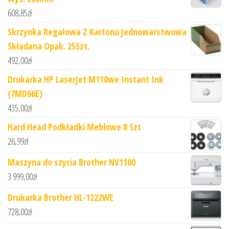
608,85
zł
Skrzynka Regałowa Z Kartonu Jednowarstwowa
Składana Opak. 25Szt.
492,00
zł
Drukarka HP LaserJet M110we Instant Ink
(7MD66E)
435,00
zł
Hard Head Podkładki Meblowe 8 Szt
26,99
zł
Maszyna do szycia Brother NV1100
3 999,00
zł
Drukarka Brother HL-1222WE
728,00
zł