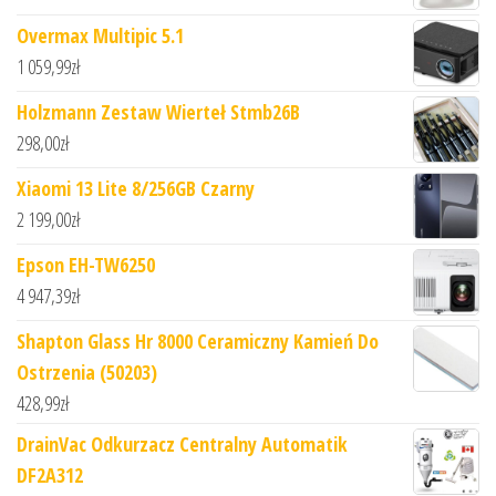
Overmax Multipic 5.1
1 059,99
zł
Holzmann Zestaw Wierteł Stmb26B
298,00
zł
Xiaomi 13 Lite 8/256GB Czarny
2 199,00
zł
Epson EH-TW6250
4 947,39
zł
Shapton Glass Hr 8000 Ceramiczny Kamień Do
Ostrzenia (50203)
428,99
zł
DrainVac Odkurzacz Centralny Automatik
DF2A312