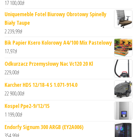
17 100,00
zł
Uniquemeble Fotel Biurowy Obrotowy Spinelly
Biały Taupe
2 239,99
zł
Bik Papier Ksero Kolorowy A4/100 Mix Pastelowy
17,97
zł
Odkurzacz Przemysłowy Nac Vc120 20 Kl
229,00
zł
Karcher HDS 12/18-4 S 1.071-914.0
22 900,00
zł
Kospel Ppe2-9/12/15
1 199,00
zł
Endorfy Signum 300 ARGB (EY2A006)
354,99
zł