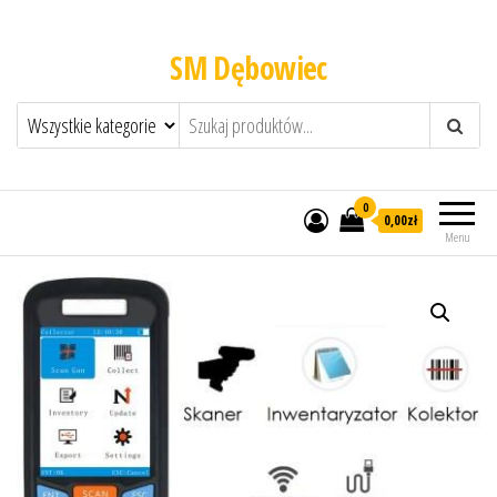
SM Dębowiec
0
0,00zł
Menu