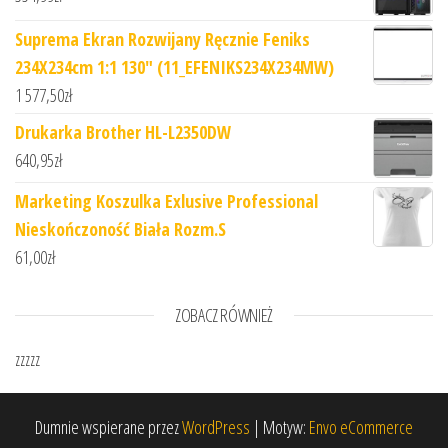
Suprema Ekran Rozwijany Ręcznie Feniks
234X234cm 1:1 130" (11_EFENIKS234X234MW)
1 577,50
zł
Drukarka Brother HL-L2350DW
640,95
zł
Marketing Koszulka Exlusive Professional
Nieskończoność Biała Rozm.S
61,00
zł
ZOBACZ RÓWNIEŻ
zzzzz
Dumnie wspierane przez
WordPress
|
Motyw:
Envo eCommerce