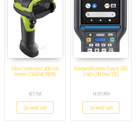
Zebra Connection Cable Usb
Honeywell Kolektor Danych Ck65
Freezer (CBAUF4C09ZAR)
(Ck65-L0N-Emn212E)
427,15
zł
14 201,99
zł
Sprawdź sam
Sprawdź sam