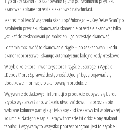
Tryb pracy skanera to skanowanie ręczne po zwolnieniu przycisku
skanowania skaner przestaje skanować natychmiast.
Jest też możliwość włączenia skanu opóźnionego – „Key Delay Scan” po
zwolnieniu przycisku skanowania skaner nie przestaje skanować tylko
„szuka” do zeskanowani po znalezieniu go przestaje skanować
I ostatnia możliwość to skanowanie ciągłe – po zeskanowaniu kodu
skaner robi przerwę i skanuje automatycznie kolejne kody kreskowe
W trybie kolektora, Inwentaryzatora Przyjście „Storage” i Wyjście
„Deposit” oraz Sprawdź dostępność „Query” będą pojawiać się
dodatkowe informacje o skanowanym produkcie.
Wgrywanie dodatkowych informacji o produkcie odbywa się bardo
szybko wystarczy że np. w Excelu utworzyć dowolnie przez siebie
wybrane kolumny pamiętając tylko aby kod kreskowy był w pierwszej
kolumnie. Następnie zapisujemy w formacie txt oddzielony znakami
tabulacji i wgrywamy to wszystko poprzez program. Jest to szybkie i