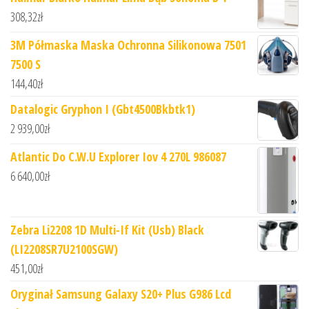
308,32
zł
3M Półmaska Maska Ochronna Silikonowa 7501
7500 S
144,40
zł
Datalogic Gryphon I (Gbt4500Bkbtk1)
2 939,00
zł
Atlantic Do C.W.U Explorer Iov 4 270L 986087
6 640,00
zł
Zebra Li2208 1D Multi-If Kit (Usb) Black
(LI2208SR7U2100SGW)
451,00
zł
Oryginał Samsung Galaxy S20+ Plus G986 Lcd