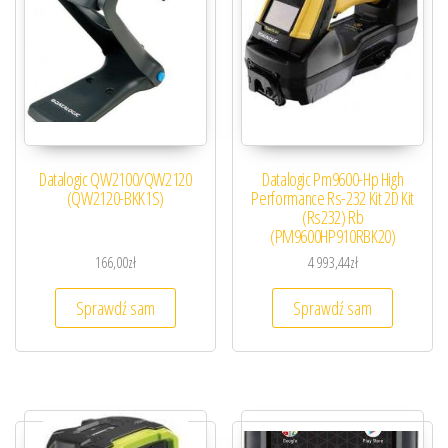
Datalogic QW2100/QW2120
Datalogic Pm9600-Hp High
(QW2120-BKK1S)
Performance Rs-232 Kit 2D Kit
(Rs232) Rb
(PM9600HP910RBK20)
166,00
zł
4 993,44
zł
Sprawdź sam
Sprawdź sam