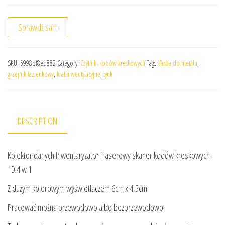
Sprawdź sam
SKU:
5998bf8ed882
Category:
Czytniki kodów kreskowych
Tags:
farba do metalu
,
grzejnik łazienkowy
,
kratki wentylacyjne
,
tynk
DESCRIPTION
Kolektor danych Inwentaryzator i laserowy skaner kodów kreskowych
1D 4 w 1
Z dużym kolorowym wyświetlaczem 6cm x 4,5cm
Pracować można przewodowo albo bezprzewodowo