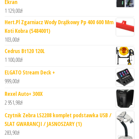
Ekran
1 129,00
zł
Hert.Pl Zgarniacz Wody Drążkowy Pp 400 600 Mm
Koti Kobra (5484001)
103,00
zł
Cedrus Bt120 120L
1 100,00
zł
ELGATO Stream Deck +
999,00
zł
Rexel Auto+ 300X
2 951,98
zł
Czytnik Zebra LS2208 komplet podstawka USB /
5LAT GWARANCJI / JASNOSZARY (1)
283,90
zł