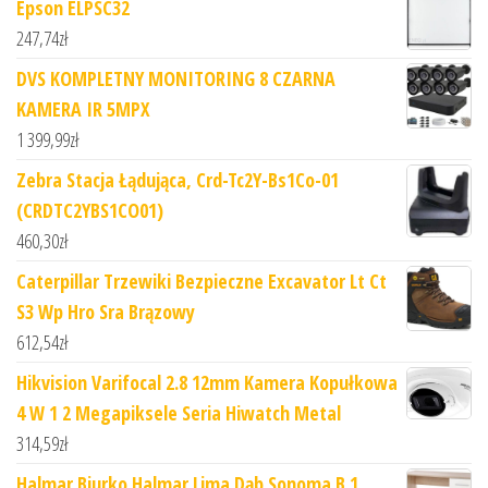
Epson ELPSC32
247,74
zł
DVS KOMPLETNY MONITORING 8 CZARNA
KAMERA IR 5MPX
1 399,99
zł
Zebra Stacja Łądująca, Crd-Tc2Y-Bs1Co-01
(CRDTC2YBS1CO01)
460,30
zł
Caterpillar Trzewiki Bezpieczne Excavator Lt Ct
S3 Wp Hro Sra Brązowy
612,54
zł
Hikvision Varifocal 2.8 12mm Kamera Kopułkowa
4 W 1 2 Megapiksele Seria Hiwatch Metal
314,59
zł
Halmar Biurko Halmar Lima Dąb Sonoma B 1