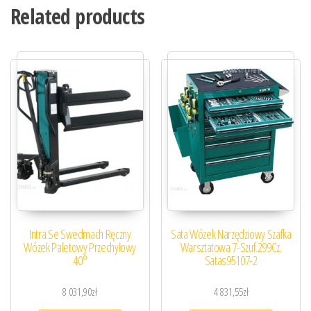
Related products
Intra.Se Swedmach Ręczny
Sata Wózek Narzędziowy Szafka
Wózek Paletowy Przechyłowy
Warsztatowa 7-Szuf.299Cz.
40°
Satas95107-2
8 031,90
zł
4 831,55
zł