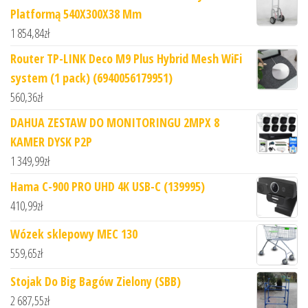
Platformą 540X300X38 Mm
1 854,84
zł
Router TP-LINK Deco M9 Plus Hybrid Mesh WiFi
system (1 pack) (6940056179951)
560,36
zł
DAHUA ZESTAW DO MONITORINGU 2MPX 8
KAMER DYSK P2P
1 349,99
zł
Hama C-900 PRO UHD 4K USB-C (139995)
410,99
zł
Wózek sklepowy MEC 130
559,65
zł
Stojak Do Big Bagów Zielony (SBB)
2 687,55
zł