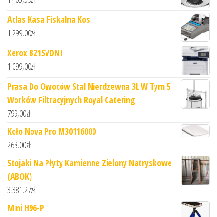
Aclas Kasa Fiskalna Kos
1 299,00
zł
Xerox B215VDNI
1 099,00
zł
Prasa Do Owoców Stal Nierdzewna 3L W Tym 5
Worków Filtracyjnych Royal Catering
799,00
zł
Koło Nova Pro M30116000
268,00
zł
Stojaki Na Płyty Kamienne Zielony Natryskowe
(ABOK)
3 381,27
zł
Mini H96-P