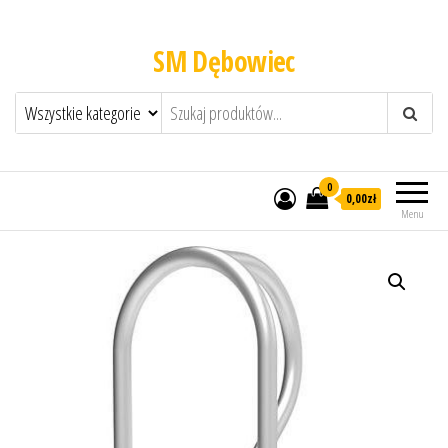
SM Dębowiec
0
0,00zł
Menu