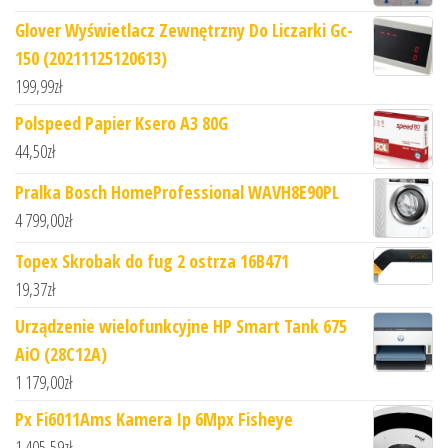
Glover Wyświetlacz Zewnętrzny Do Liczarki Gc-
150 (20211125120613)
199,99
zł
Polspeed Papier Ksero A3 80G
44,50
zł
Pralka Bosch HomeProfessional WAVH8E90PL
4 799,00
zł
Topex Skrobak do fug 2 ostrza 16B471
19,37
zł
Urządzenie wielofunkcyjne HP Smart Tank 675
AiO (28C12A)
1 179,00
zł
Px Fi6011Ams Kamera Ip 6Mpx Fisheye
1 405,59
zł