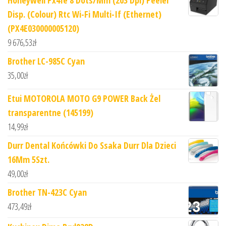
Honeywell Px4Ie 8 Dots/Mm (203 Dpi) Peeler
Disp. (Colour) Rtc Wi-Fi Multi-If (Ethernet)
(PX4E030000005120)
9 676,53
zł
Brother LC-985C Cyan
35,00
zł
Etui MOTOROLA MOTO G9 POWER Back Żel
transparentne (145199)
14,99
zł
Durr Dental Końcówki Do Ssaka Durr Dla Dzieci
16Mm 5Szt.
49,00
zł
Brother TN-423C Cyan
473,49
zł