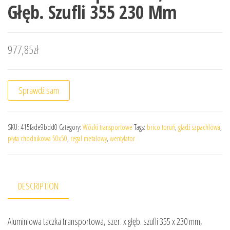
Głęb. Szufli 355 230 Mm
977,85
zł
Sprawdź sam
SKU:
415fade9bdd0
Category:
Wózki transportowe
Tags:
brico toruń
,
gładź szpachlowa
,
płyta chodnikowa 50x50
,
regal metalowy
,
wentylator
DESCRIPTION
Aluminiowa taczka transportowa, szer. x głęb. szufli 355 x 230 mm,