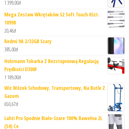
1 399,00
zł
Mega Zestaw Wkrętaków S2 Soft Touch 6Szt.
10998
20,46
zł
Redmi 9A 2/32GB Szary
385,00
zł
Holzmann Tokarka Z Bezstopniową Regulacją
Prędkości D300F
1 189,00
zł
Wiz Wózek Schodowy, Transportowy, Na Butle Z
Gazem
650,67
zł
Lahti Pro Spodnie Biało-Szare 100% Bawełna 2L
(54) Ce