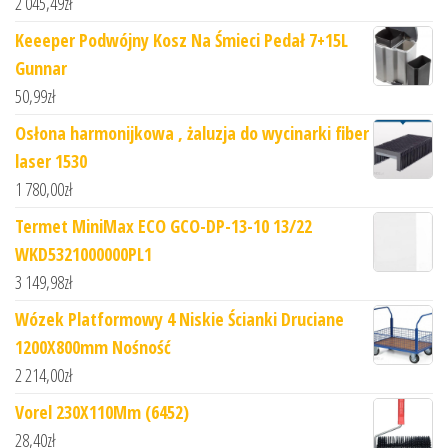
2 045,49
zł
Keeeper Podwójny Kosz Na Śmieci Pedał 7+15L
Gunnar
50,99
zł
Osłona harmonijkowa , żaluzja do wycinarki fiber
laser 1530
1 780,00
zł
Termet MiniMax ECO GCO-DP-13-10 13/22
WKD5321000000PL1
3 149,98
zł
Wózek Platformowy 4 Niskie Ścianki Druciane
1200X800mm Nośność
2 214,00
zł
Vorel 230X110Mm (6452)
28,40
zł