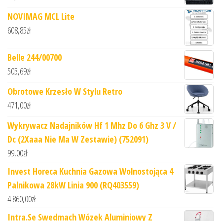
NOVIMAG MCL Lite
608,85
zł
Belle 244/00700
503,69
zł
Obrotowe Krzesło W Stylu Retro
471,00
zł
Wykrywacz Nadajników Hf 1 Mhz Do 6 Ghz 3 V /
Dc (2Xaaa Nie Ma W Zestawie) (752091)
99,00
zł
Invest Horeca Kuchnia Gazowa Wolnostojąca 4
Palnikowa 28kW Linia 900 (RQ403559)
4 860,00
zł
Intra.Se Swedmach Wózek Aluminiowy Z