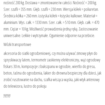
nośność 200 kg. Dostawa = zmontowane/w całości. Nośność = 200 kg.
Szer. szufli = 355 mm. Głęb. szufli = 230 mm. Wersja kółek = poliuretan.
Średnica kółka = 260 mm. Łożyska kółek = łożysko kulkowe. Materiał =
aluminium. Wys. całk. = 1330 mm. Szer. całk. = 510 mm. Głęb. całk. = 470
mm. Ciężar = 10 kg. Możliwość prowadzenia jedną ręką. Zastosowanie
uniwersalne. Lekkie i wytrzymałe. Ogumienie odporne na przebicie.
Wózki transportowe
akcesoria do siatki ogrodzeniowej, czy można używać zimowy płyn do
spryskiwaczy latem, termometr zaokienny elektroniczny, wąż ogrodowy
fiskars 30 m, kompozycje z bukszpanu w ogrodzie, wiertlo do gresu,
beton, taśma do ogrodzenia, lakier do drewna bezpieczny dla dzieci, jak
zrobić rusztowanie na dachu, szafka wisząca wąska, jaki wtyk antenowy
do telewizora, lustro do pokoju
yyyyy