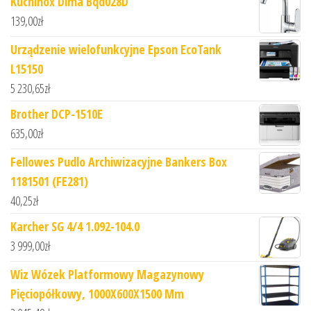
Kuchinox Dima Bqd028D
139,00
zł
Urządzenie wielofunkcyjne Epson EcoTank
L15150
5 230,65
zł
Brother DCP-1510E
635,00
zł
Fellowes Pudlo Archiwizacyjne Bankers Box
1181501 (FE281)
40,25
zł
Karcher SG 4/4 1.092-104.0
3 999,00
zł
Wiz Wózek Platformowy Magazynowy
Pięciopółkowy, 1000X600X1500 Mm