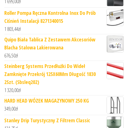
1 699,00
zł
Roller Pompa Ręczna Kontrolna Inox Do Prób
Ciśnień Instalacji 8271340015
1 803,44
zł
Quipo Biała Tablica Z Zestawem Akcesoriów
Blacha Stalowa Lakierowana
676,50
zł
Steinberg Systems Przedłużki Do Wideł
Zamknięte Przekrój 125X60Mm Długość 1830
2Szt. (Sbsleq202)
1 320,00
zł
HARD HEAD WÓZEK MAGAZYNOWY 250 KG
349,00
zł
Stanley Drip Turystyczny Z Filtrem Classic