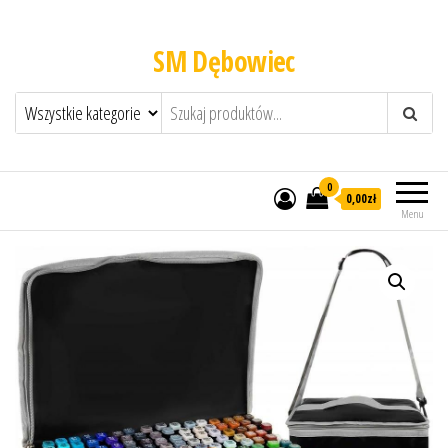
SM Dębowiec
0
0,00zł
Menu