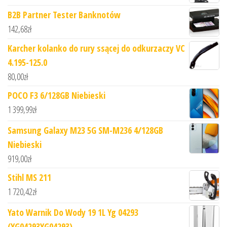
B2B Partner Tester Banknotów
142,68
zł
Karcher kolanko do rury ssącej do odkurzaczy VC
4.195-125.0
80,00
zł
POCO F3 6/128GB Niebieski
1 399,99
zł
Samsung Galaxy M23 5G SM-M236 4/128GB
Niebieski
919,00
zł
Stihl MS 211
1 720,42
zł
Yato Warnik Do Wody 19 1L Yg 04293
(YG04293YG04293)