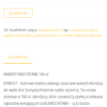
Sprawdź sam
SKU:
bbca8049eb9c
Category:
Artykuły piśmiennicze
Tags:
cadtorama
,
jak pozbyć się
pająków
,
listwy do płytek
,
parapety zewnętrzne
,
wc kompakt
,
zestaw kluczy nasadowych
DESCRIPTION
MARKERY DWUSTRONNE 168 szt
KOMPLET – kolorowe markery ułatwiają zaznaczanie ważnych informacji,
ale zwykle ilość dostępnych kolorów szybko się kończy. Ten zestaw
obejmuje aż 168 szt. zakreślaczy, które z pewnością spełnią oczekiwania
najbardziej wymagających osób.DWUSTRONNE – są to bardzo