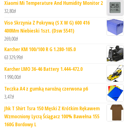
Xiaomi Mi Temperature And Humidity Monitor 2
32,80
zł
Viso Skrzynia Z Pokrywą (S X W G) 600 416
400Mm Niebieski 1szt. (Dsw 5541)
269,00
zł
Karcher KM 100/100 R G 1.280-105.0
63 329,99
zł
Karcher LMO 36-46 Battery 1.444-472.0
1 990,00
zł
Teczka A4 z gumką narożną czerwona p6
3,47
zł
Jhk T Shirt Tsra 150 Męski Z Krótkim Rękawem
Wzmocniony Lycrą Ściągacz 100% Bawełna 155
160G Bordowy L