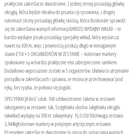
praktyczne zakreślacze dwustronne. Z jednej strony posiadają główkę
okrągłą, która będzie idealna do pisania czy rysowania, z drugiej
natomiast strony posiadają główkę skośną, która doskonale sprawdzi
się do zakreślania ważnych informacji.BARDZO WYDAJNY WKŁAD – te
bardzo wydajne pisaki posiadają specjalny wkład, który wystarcza
nawet na 300 m, więc z pewnością posłużą długo w nienagannym
stanie.ETUI + 5 ORGANIZERÓW W ZESTAWIE – kolorowe markery
spakowane są w bardzo praktyczne etui zabezpieczone zamkiem.
Dodatkowo wyposażone zostało w 5 organizerów. Ułatwia to utrzymanie
porządku w zakreślaczach i sprawia, że można je przechowywać pod
ręką, bez ryzyka, że połowa się pogubi.
SPECYFIKACJA:ilość sztuk: 168 sztdwustronne: taketui w zestawie:
takorganiery w zestawie: tak, 5sztgłówka skośna: takgłówka okrągła:
takwkład wydajny na 300 m: takwymiary: 16,5/20/30cmwaga zestawu:
3,944kgKolorowe markery w potężnym artystycznym zestawie.
Przepiękne zakreślacze dwustronne to opcja do zaznaczania ważnych