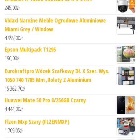
245,00
zł
Vidaxl Narożne Meble Ogrodowe Aluminiowe
Miami Grey / Window
4 999,00
zł
Epson Multipack T1295
190,00
zł
Eurokraftpro Wózek Szafkowy Dł. X Szer. Wys.
1050 740 1785 Mm ,Rolety Z Aluminium
15 362,70
zł
Huawei Mate 50 Pro 8/256GB Czarny
4 444,00
zł
Flzen Mxp Szary (FLZENMXP)
1 709,05
zł