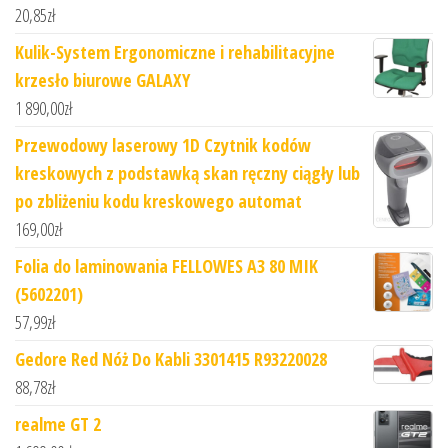
20,85
zł
Kulik-System Ergonomiczne i rehabilitacyjne
krzesło biurowe GALAXY
1 890,00
zł
Przewodowy laserowy 1D Czytnik kodów
kreskowych z podstawką skan ręczny ciągły lub
po zbliżeniu kodu kreskowego automat
169,00
zł
Folia do laminowania FELLOWES A3 80 MIK
(5602201)
57,99
zł
Gedore Red Nóż Do Kabli 3301415 R93220028
88,78
zł
realme GT 2