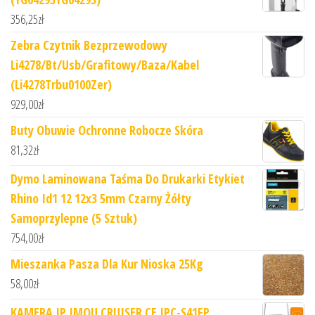
356,25
zł
Zebra Czytnik Bezprzewodowy
Li4278/Bt/Usb/Grafitowy/Baza/Kabel
(Li4278Trbu0100Zer)
929,00
zł
Buty Obuwie Ochronne Robocze Skóra
81,32
zł
Dymo Laminowana Taśma Do Drukarki Etykiet
Rhino Id1 12 12x3 5mm Czarny Żółty
Samoprzylepne (5 Sztuk)
754,00
zł
Mieszanka Pasza Dla Kur Nioska 25Kg
58,00
zł
KAMERA IP IMOU CRUISER CE IPC-S41FP