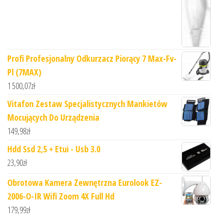
Profi Profesjonalny Odkurzacz Piorący 7 Max-Fv-
Pl (7MAX)
1 500,07
zł
Vitafon Zestaw Specjalistycznych Mankietów
Mocujących Do Urządzenia
149,98
zł
Hdd Ssd 2,5 + Etui - Usb 3.0
23,90
zł
Obrotowa Kamera Zewnętrzna Eurolook EZ-
2006-O-IR Wifi Zoom 4X Full Hd
179,99
zł