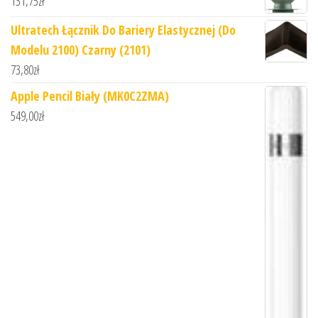
131,75
zł
Ultratech Łącznik Do Bariery Elastycznej (Do
Modelu 2100) Czarny (2101)
73,80
zł
Apple Pencil Biały (MK0C2ZMA)
549,00
zł