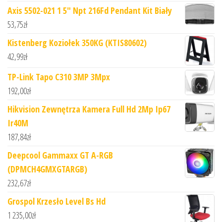
Axis 5502-021 1 5" Npt 216Fd Pendant Kit Biały
53,75
zł
Kistenberg Koziołek 350KG (KTIS80602)
42,99
zł
TP-Link Tapo C310 3MP 3Mpx
192,00
zł
Hikvision Zewnętrza Kamera Full Hd 2Mp Ip67
Ir40M
187,84
zł
Deepcool Gammaxx GT A-RGB
(DPMCH4GMXGTARGB)
232,67
zł
Grospol Krzesło Level Bs Hd
1 235,00
zł