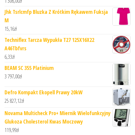
1 306,00
zł
Jhk Tsrlcmfp Bluzka Z Krótkim Rękawem Fuksja
M
15,16
zł
Techniflex Tarcza Wypukła T27 125X16X22
A46Tbfvrs
6,33
zł
BEAM SC 355 Platinium
3 797,00
zł
Defro Kompakt Ekopell Prawy 20kW
25 827,12
zł
Novama Multicheck Pro+ Miernik Wielofunkcyjny
Glukoza Cholesterol Kwas Moczowy
119,99
zł