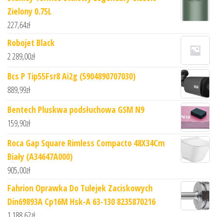
Zielony 0.75L
227,64
zł
Robojet Black
2 289,00
zł
Bcs P Tip55Fsr8 Ai2g (5904890707030)
889,99
zł
Bentech Pluskwa podsłuchowa GSM N9
159,90
zł
Roca Gap Square Rimless Compacto 48X34Cm
Biały (A34647A000)
905,00
zł
Fahrion Oprawka Do Tulejek Zaciskowych
Din69893A Cp16M Hsk-A 63-130 8235870216
1 188,62
zł