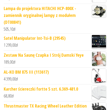
Lampa do projektora HITACHI HCP-800X -
zamiennik oryginalnej lampy z modułem
(DT00841)
505,10
zł
Satel Manipulator Int-Tsi-B (29545)
1 299,00
zł
Zestaw Na Saunę Czapka I Strój Damski Yeye
189,00
zł
AL-KO BM 875 III (113617)
4 399,00
zł
Karcher ściereczki fortte 5 szt. 6.369-481.0
68,80
zł
Thrustmaster TX Racing Wheel Leather Edition