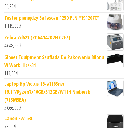
64,90
zł
Tester pieniędzy Safescan 1250 PLN *191207C*
1 119,00
zł
Zebra Zd621 (ZD6A142D2EL02EZ)
4 648,99
zł
Glover Equipment Szuflada Do Pakowania Bilonu
W Worki Hcs-31
113,00
zł
Laptop Hp Victus 16-e1165nw
16,1"/Ryzen7/16GB/512GB/W11H Niebieski
(715M5EA)
5 066,99
zł
Canon EW-63C
58,00
zł