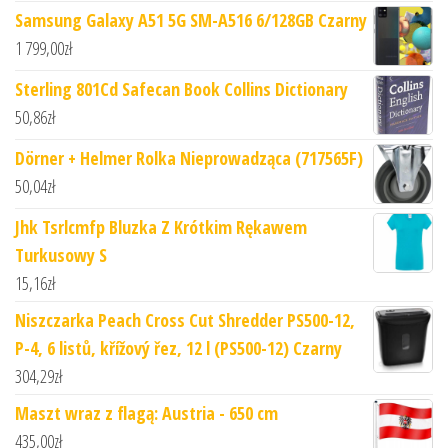
Samsung Galaxy A51 5G SM-A516 6/128GB Czarny
1 799,00
zł
Sterling 801Cd Safecan Book Collins Dictionary
50,86
zł
Dörner + Helmer Rolka Nieprowadząca (717565F)
50,04
zł
Jhk Tsrlcmfp Bluzka Z Krótkim Rękawem
Turkusowy S
15,16
zł
Niszczarka Peach Cross Cut Shredder PS500-12,
P-4, 6 listů, křížový řez, 12 l (PS500-12) Czarny
304,29
zł
Maszt wraz z flagą: Austria - 650 cm
435,00
zł