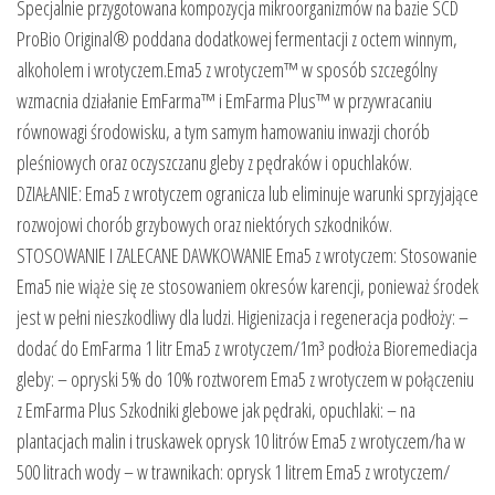
Specjalnie przygotowana kompozycja mikroorganizmów na bazie SCD
ProBio Original® poddana dodatkowej fermentacji z octem winnym,
alkoholem i wrotyczem.Ema5 z wrotyczem™ w sposób szczególny
wzmacnia działanie EmFarma™ i EmFarma Plus™ w przywracaniu
równowagi środowisku, a tym samym hamowaniu inwazji chorób
pleśniowych oraz oczyszczanu gleby z pędraków i opuchlaków.
DZIAŁANIE: Ema5 z wrotyczem ogranicza lub eliminuje warunki sprzyjające
rozwojowi chorób grzybowych oraz niektórych szkodników.
STOSOWANIE I ZALECANE DAWKOWANIE Ema5 z wrotyczem: Stosowanie
Ema5 nie wiąże się ze stosowaniem okresów karencji, ponieważ środek
jest w pełni nieszkodliwy dla ludzi. Higienizacja i regeneracja podłoży: –
dodać do EmFarma 1 litr Ema5 z wrotyczem/1m³ podłoża Bioremediacja
gleby: – opryski 5% do 10% roztworem Ema5 z wrotyczem w połączeniu
z EmFarma Plus Szkodniki glebowe jak pędraki, opuchlaki: – na
plantacjach malin i truskawek oprysk 10 litrów Ema5 z wrotyczem/ha w
500 litrach wody – w trawnikach: oprysk 1 litrem Ema5 z wrotyczem/