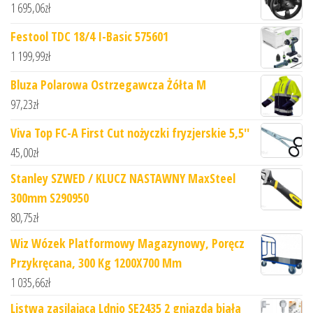
1 695,06
zł
Festool TDC 18/4 I-Basic 575601
1 199,99
zł
Bluza Polarowa Ostrzegawcza Żółta M
97,23
zł
Viva Top FC-A First Cut nożyczki fryzjerskie 5,5''
45,00
zł
Stanley SZWED / KLUCZ NASTAWNY MaxSteel
300mm S290950
80,75
zł
Wiz Wózek Platformowy Magazynowy, Poręcz
Przykręcana, 300 Kg 1200X700 Mm
1 035,66
zł
Listwa zasilająca Ldnio SE2435 2 gniazda biała