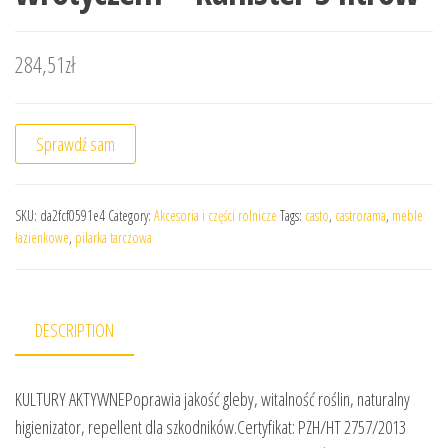
284,51
zł
Sprawdź sam
SKU:
da2fcf0591e4
Category:
Akcesoria i części rolnicze
Tags:
casto
,
castrorama
,
meble
łazienkowe
,
pilarka tarczowa
DESCRIPTION
KULTURY AKTYWNEPoprawia jakość gleby, witalność roślin, naturalny
higienizator, repellent dla szkodników.Certyfikat: PZH/HT 2757/2013