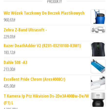
PRODUKTY
Wiz Wózek Taczkowy Do Beczek Plastikowych
960,63
zł
Zebra Z-Band Ultrasoft -
229,03
zł
Razer DeathAdder V2 (RZ01-03210100-R3M1)
183,12
zł
Dahle 508 -A3
213,00
zł
Excellent Pride Chrom (Arex4008Cr)
435,00
zł
T Kamera Ip Ptz Hikvision Ds-2De3A400Bw-De/W
(F1) L