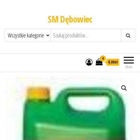
SM Dębowiec
0
0,00zł
Menu