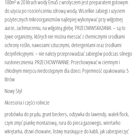
100m² w 20 litrach wody Ema5 z wrotyczem jest preparatem gotowym
do użycia po rozcieńczeniu zdrową wodą. Wszelkie zabiegi z użyciem
pożytecznych mikroorganizmów najlepiej wykonywać przy wilgotnej
aurze, zachmurzeniu, na wilgotną glebę. PRZECIWWSKAZANIA: – są to
żywe organizmy, których nie można mieszać z chemicznymi srodkami
ochrony roślin, nawozami sztucznymi, detergentami oraz środkami
dezynfekcyjnymi. – nie należy przeprowadzać zabiegów podczas silnego
nasłonecznienia. PRZECHOWYWANIE: Przechowywać w ciemnym i
chłodnym miejscu niedostępnym dla dzieci. Pojemność opakowania: 5
litrów
Nowy Styl
Akcesoria i części rolnicze
probówka do prądu, grunt beckers, odżywka do lawendy, walek flock,
czym zmyć piankę montażową, rura do pieca gazowego, wiertarko
wkrętarka, drzwi chowane, listwy maskujące do kabli, jak zabezpieczyć