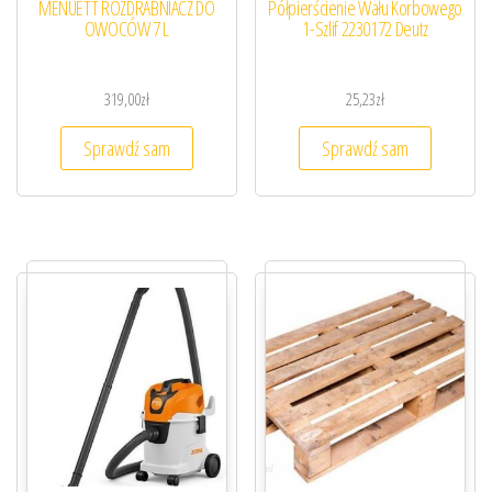
MENUETT ROZDRABNIACZ DO
Półpierścienie Wału Korbowego
OWOCÓW 7 L
1-Szlif 2230172 Deutz
319,00
zł
25,23
zł
Sprawdź sam
Sprawdź sam