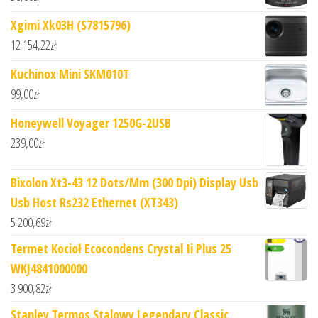
Xgimi Xk03H (S7815796)
12 154,22
zł
Kuchinox Mini SKM010T
99,00
zł
Honeywell Voyager 1250G-2USB
239,00
zł
Bixolon Xt3-43 12 Dots/Mm (300 Dpi) Display Usb
Usb Host Rs232 Ethernet (XT343)
5 200,69
zł
Termet Kocioł Ecocondens Crystal Ii Plus 25
WKJ4841000000
3 900,82
zł
Stanley Termos Stalowy Legendary Classic