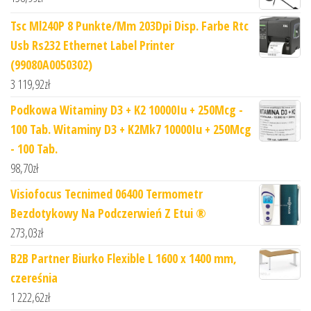
Tsc Ml240P 8 Punkte/Mm 203Dpi Disp. Farbe Rtc
Usb Rs232 Ethernet Label Printer
(99080A0050302)
3 119,92
zł
Podkowa Witaminy D3 + K2 10000Iu + 250Mcg -
100 Tab. Witaminy D3 + K2Mk7 10000Iu + 250Mcg
- 100 Tab.
98,70
zł
Visiofocus Tecnimed 06400 Termometr
Bezdotykowy Na Podczerwień Z Etui ®
273,03
zł
B2B Partner Biurko Flexible L 1600 x 1400 mm,
czereśnia
1 222,62
zł