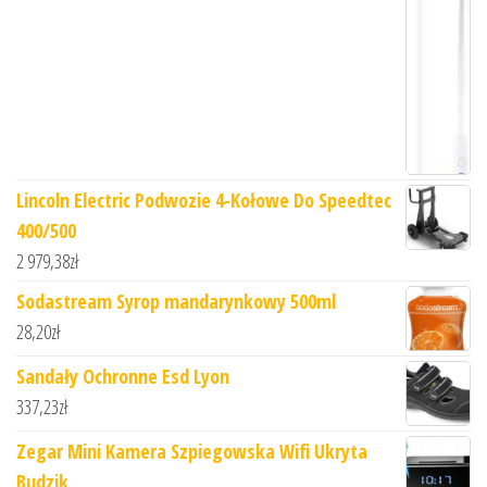
Lincoln Electric Podwozie 4-Kołowe Do Speedtec
400/500
2 979,38
zł
Sodastream Syrop mandarynkowy 500ml
28,20
zł
Sandały Ochronne Esd Lyon
337,23
zł
Zegar Mini Kamera Szpiegowska Wifi Ukryta
Budzik