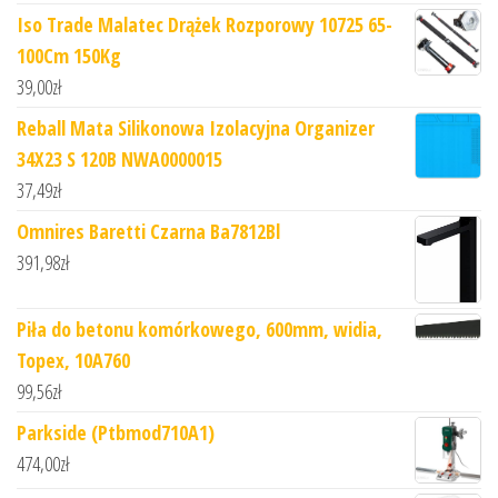
Iso Trade Malatec Drążek Rozporowy 10725 65-
100Cm 150Kg
39,00
zł
Reball Mata Silikonowa Izolacyjna Organizer
34X23 S 120B NWA0000015
37,49
zł
Omnires Baretti Czarna Ba7812Bl
391,98
zł
Piła do betonu komórkowego, 600mm, widia,
Topex, 10A760
99,56
zł
Parkside (Ptbmod710A1)
474,00
zł