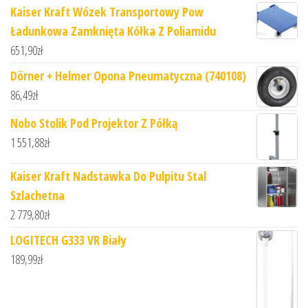
Kaiser Kraft Wózek Transportowy Pow
Ładunkowa Zamknięta Kółka Z Poliamidu
651,90
zł
Dörner + Helmer Opona Pneumatyczna (740108)
86,49
zł
Nobo Stolik Pod Projektor Z Półką
1 551,88
zł
Kaiser Kraft Nadstawka Do Pulpitu Stal
Szlachetna
2 779,80
zł
LOGITECH G333 VR Biały
189,99
zł