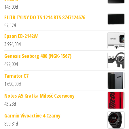
145,00
zł
FILTR TYLNY DO TS 1214 RTS 8747124676
97,17
zł
Epson EB-2142W
3 994,00
zł
Genesis Seaborg 400 (NGK-1567)
499,00
zł
Tarnator C7
1 690,00
zł
Notes A5 Kratka Miłość Czerwony
43,28
zł
Garmin Vivoactive 4 Czarny
899,81
zł