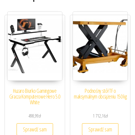
Huzaro Biurko Gamingowe
Podnośny stół TF o
Gracza Komputerowe Hero 5.0
maksymalnym obciążeniu 150 kg
White
498,99
zł
1 712,16
zł
Sprawdź sam
Sprawdź sam