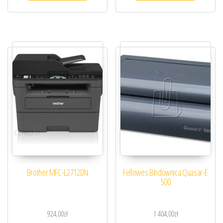
Brother MFC-L2712DN
Fellowes Bindownica Quasar-E
500
924,00
zł
1 404,00
zł