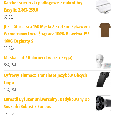
Karcher ściereczki podłogowe z mikrofibry
Easyfix 2.863-259.0
69,00
zł
Jhk T Shirt Tsra 150 Męski Z Krótkim Rękawem
Wzmocniony Lycrą Ściągacz 100% Bawełna 155
160G Ceglasty S
20,85
zł
Maska Led 7 Kolorów (Twarz + Szyja)
854,05
zł
Cyfrowy Tłumacz Translator Języków Obcych
Lingo
104,99
zł
Eurostil Dyfuzor Uniwersalny, Dedykowany Do
Suszarki Robust / Furious
38,00
zł