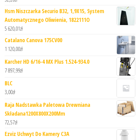
Hsm Niszczarka Securio B32, 1,9X15, System
Automatycznego Oliwienia, 1822111O
5 620,01
zł
Catalano Canova 175CV00
1 120,00
zł
Karcher HD 6/16-4 MX Plus 1.524-934.0
7 897,99
zł
BLC
3,00
zł
Raja Nadstawka Paletowa Drewniana
Składana1200X800X200Mm
72,57
zł
Ezviz Uchwyt Do Kamery C3A