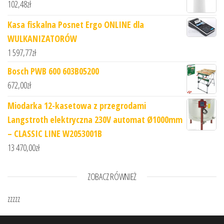
102,48
zł
Kasa fiskalna Posnet Ergo ONLINE dla
WULKANIZATORÓW
1 597,77
zł
Bosch PWB 600 603B05200
672,00
zł
Miodarka 12-kasetowa z przegrodami
Langstroth elektryczna 230V automat Ø1000mm
– CLASSIC LINE W2053001B
13 470,00
zł
ZOBACZ RÓWNIEŻ
zzzzz