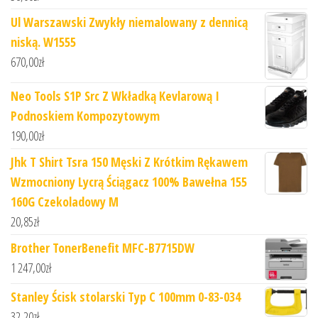
Ul Warszawski Zwykły niemalowany z dennicą
niską. W1555
670,00
zł
Neo Tools S1P Src Z Wkładką Kevlarową I
Podnoskiem Kompozytowym
190,00
zł
Jhk T Shirt Tsra 150 Męski Z Krótkim Rękawem
Wzmocniony Lycrą Ściągacz 100% Bawełna 155
160G Czekoladowy M
20,85
zł
Brother TonerBenefit MFC-B7715DW
1 247,00
zł
Stanley Ścisk stolarski Typ C 100mm 0-83-034
32,20
zł