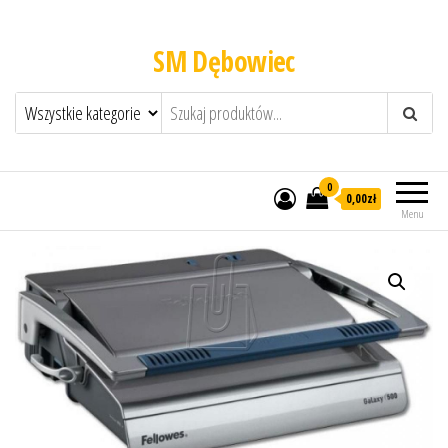
SM Dębowiec
0
0,00zł
Menu