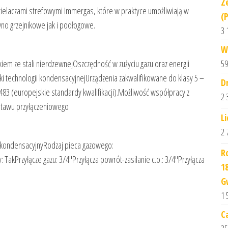
Z
dzielaczami strefowymi Immergas, które w praktyce umożliwiają w
(
wno grzejnikowe jak i podłogowe.
3 
W
59
em ze stali nierdzewnejOszczędność w zużyciu gazu oraz energii
ęki technologii kondensacyjnejUrządzenia zakwalifikowane do klasy 5 –
D
483 (europejskie standardy kwalifikacji).Możliwość współpracy z
2 
stawu przyłączeniowego
L
2 
ł kondensacyjnyRodzaj pieca gazowego:
R
TakPrzyłącze gazu: 3/4″Przyłącza powrót-zasilanie c.o.: 3/4″Przyłącza
1
G
1 
C