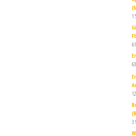
(
1 
G
F
61
E
63
E
A
12
B
(
3 
W