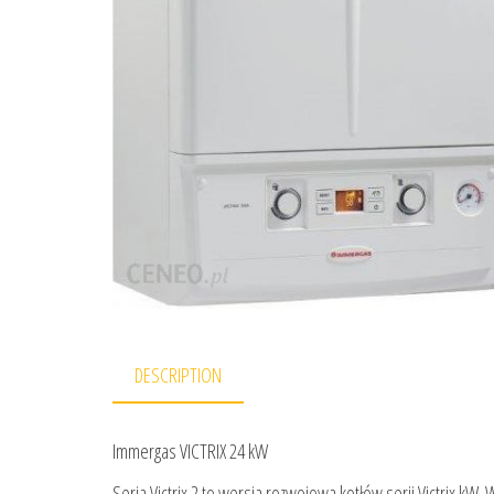
DESCRIPTION
Immergas VICTRIX 24 kW
Seria Victrix 2 to wersja rozwojowa kotłów serii Victrix k