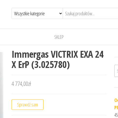
SKLEP
Immergas VICTRIX EXA 24
X ErP (3.025780)
Sz
4 774,00
zł
O
Sprawdź sam
P
45