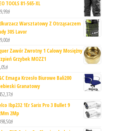
EO TOOLS 81-565-XL
9,99
zł
dkurzacz Warsztatowy Z Otrząsaczem
udy 30S Lavor
9,00
zł
quer Zawór Zwrotny 1 Calowy Mosiężny
rzpień Grzybek MOZZ1
,05
zł
&C Emaga Krzesło Biurowe Bali200
iebieski Granatowy
452,37
zł
lco Ibp232 1Er Sarix Pro 3 Bullet 9
2Mm 2Mp
398,50
zł