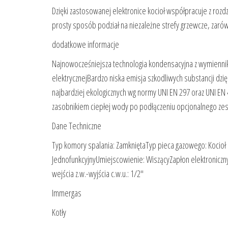
Dzięki zastosowanej elektronice kocioł współpracuje z roz
prosty sposób podział na niezależne strefy grzewcze, zaró
dodatkowe informacje
Najnowocześniejsza technologia kondensacyjna z wymienniki
elektrycznejBardzo niska emisja szkodliwych substancji dzi
najbardziej ekologicznych wg normy UNI EN 297 oraz UNI EN 
zasobnikiem ciepłej wody po podłączeniu opcjonalnego ze
Dane Techniczne
Typ komory spalania: ZamkniętaTyp pieca gazowego: Kocio
JednofunkcyjnyUmiejscowienie: WiszącyZapłon elektroniczny: 
wejścia z.w.-wyjścia c.w.u.: 1/2″
Immergas
Kotły