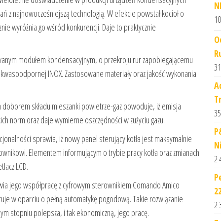
N
ań z najnowocześniejszą technologią. W efekcie powstał kocioł o
10
nie wyróżnia go wśród konkurencji. Daje to praktycznie
O
R
rowanym modułem kondensacyjnym, o przekroju rur zapobiegającemu
31
li kwasoodpornej INOX. Zastosowane materiały oraz jakość wykonania
A
T
m doborem składu mieszanki powietrze-gaz powoduje, iż emisja
35
kich norm oraz daje wymierne oszczędności w zużyciu gazu.
P
jonalności sprawia, iż nowy panel sterujący kotła jest maksymalnie
N
kownikowi. Elementem informującym o trybie pracy kotła oraz zmianach
2 
tlacz LCD.
Pe
iwia jego współpracę z cyfrowym sterownikiem Comando Amico
2
cuje w oparciu o pełną automatykę pogodową. Takie rozwiązanie
2 
ym stopniu polepsza, i tak ekonomiczną, jego pracę.