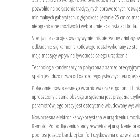
pozwoliło na połączenie tradycyjnych sprawdzonych rozwiąz
minimalnych gabarytach, o głębokości jedynie 25 cm co znacz
nieograniczone możliwości wyboru miejsca instalacji kotła.
Specjalnie zaprojektowany wymiennik pierwotny z zinteg
odkładanie się kamienia kotłowego został wykonany ze sta
mają znaczący wpływ na żywotność całego urządzenia.
Technologia kondensacyjna połączona z bardzo precyzyjny
spalin jest dużo niższa od bardzo rygorystycznych europejs
Połączenie nowoczesnego wzornictwa oraz ergonomii i funkc
uproszczony a sama obsługa urządzenia jest przyjazna użyt
parametrów jego pracy jest estetycznie wbudowany wyświe
Nowoczesna elektronika wykorzystana w urządzeniu umożl
Remoto. Po podłączeniu sondy zewnętrznej urządzenie pra
podnosi jeszcze bardziej komfort użytkowania oraz w znaczn