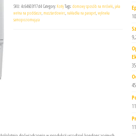
SKU:
4c64603f17d4
Category:
Kotły
Tags:
domowy sposób na mrówki
,
jaka
E
wełna na poddasze
,
musztardowiec
,
nakładka na parapet
,
wylewka
10
samopoziomująca
S
9,
O
E
35
O
45
P
11
P
11
W. Wieloletnie doświadczenie w produkcji urządzeń kondensacyjnych