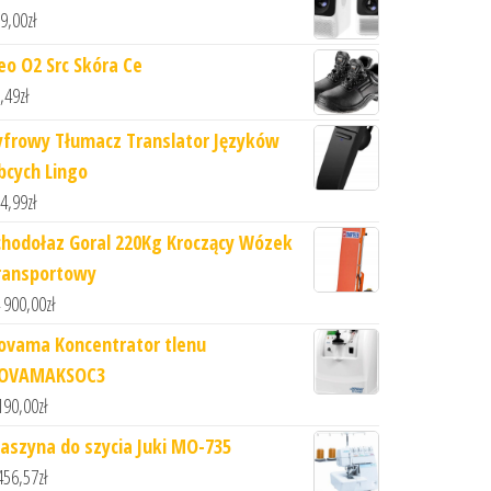
9,00
zł
eo O2 Src Skóra Ce
,49
zł
yfrowy Tłumacz Translator Języków
bcych Lingo
4,99
zł
chodołaz Goral 220Kg Kroczący Wózek
ransportowy
 900,00
zł
ovama Koncentrator tlenu
OVAMAKSOC3
190,00
zł
aszyna do szycia Juki MO-735
456,57
zł