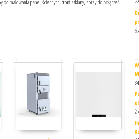
35
by do malowania paneli ściennych, front szklany, spray do połączeń
D
p
6,
W
M
34
P
o
2 
H
X