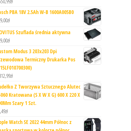
550,99
zł
osch PBA 18V 2.5Ah W-B 1600A005B0
9,00
zł
OVITUS Szuflada średnia aktywna
9,00
zł
ustom Modus 3 203x203 Dpi
rzewodowa Termiczny Drukarka Pos
915LF010700300)
812,99
zł
udełko Z Tworzywa Sztucznego Alutec
5060 Kratowana (S X W X G) 600 X 220 X
00Mm Szary 1 Szt.
,49
zł
pple Watch SE 2022 44mm Północ z
paską sportową w kolorze północ