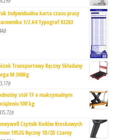
8,29
zł
ruk Indywidualna karta czasu pracy
racownika 1/2 A4 Typograf 02263
44
zł
ózek Transportowy Ręczny Składany
ega M 300Kg
3,17
zł
odnośny stół TF o maksymalnym
bciążeniu 500 kg
415,72
zł
oneywell Czytnik Kodów Kreskowych
enon 1952G Ręczny 1D/2D Czarny