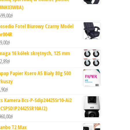
MNK03WBA)
599,00
zł
iosedio Fotel Biurowy Czarny Model
br004R
9,00
zł
maga 16 kółek skrętnych, 125 mm
2,89
zł
npap Papier Ksero A5 Biały 80g 500
rkuszy
,90
zł
cs Kamera Bcs-P-Sdip24425Sr10-Ai2
BCSPSDIP24425SR10AI2)
960,00
zł
anbo T2 Max