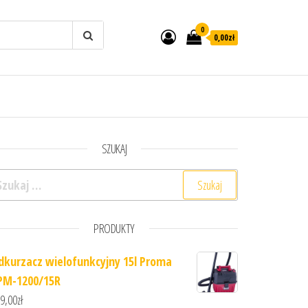
0
0,00zł
SZUKAJ
ukaj:
PRODUKTY
dkurzacz wielofunkcyjny 15l Proma
PM-1200/15R
9,00
zł