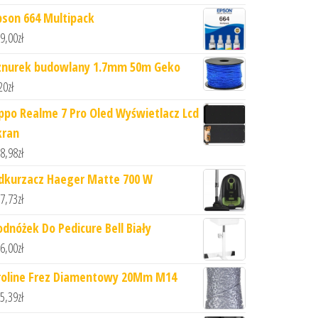
pson 664 Multipack
9,00
zł
znurek budowlany 1.7mm 50m Geko
20
zł
ppo Realme 7 Pro Oled Wyświetlacz Lcd
kran
8,98
zł
dkurzacz Haeger Matte 700 W
7,73
zł
odnóżek Do Pedicure Bell Biały
6,00
zł
roline Frez Diamentowy 20Mm M14
5,39
zł