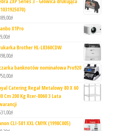
ebra ZXP Series 3 - Głowica drukująca
P1031925070)
189,00
zł
anbo X1Pro
9,00
zł
rukarka Brother HL-L8360CDW
398,00
zł
iczarka banknotów nominałowa Pro920
750,00
zł
oyal Catering Regał Metalowy 80 X 60
80 Cm 200 Kg Rcer-8060 3 Lata
warancji
531,00
zł
anon CLI-581 XXL CMYK (1998C005)