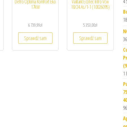
4 
Defro Optima Komfort Eko
Vaillant Ecotec Intro Vcw
17kW
18/24 As/1-1 (10026095)
B
18
6 739,99
zł
5 353,00
zł
N
Sprawdź sam
Sprawdź sam
36
C
P
(
1 
P
7
4
96
A
o