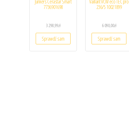
Junkers Cerastar Smart
Vaillant VCW eco TEC pro
7736901698
236/5 10021899
3 298,99
zł
6 090,00
zł
Sprawdź sam
Sprawdź sam