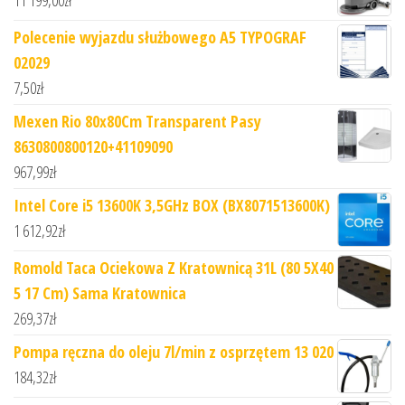
Polecenie wyjazdu służbowego A5 TYPOGRAF
02029
7,50
zł
Mexen Rio 80x80Cm Transparent Pasy
8630800800120+41109090
967,99
zł
Intel Core i5 13600K 3,5GHz BOX (BX8071513600K)
1 612,92
zł
Romold Taca Ociekowa Z Kratownicą 31L (80 5X40
5 17 Cm) Sama Kratownica
269,37
zł
Pompa ręczna do oleju 7l/min z osprzętem 13 020
184,32
zł