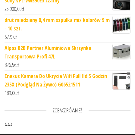
Sony VPL-VW550ES czarny
25 900,00
zł
drut miedziany 0,4 mm szpulka mix kolorów 9 m
- 10 szt.
67,97
zł
Alpos B2B Partner Aluminiowa Skrzynka
Transportowa Profi 47L
826,56
zł
Enexus Kamera Do Ukrycia Wifi Full Hd 5 Godzin
235X (Podgląd Na Żywo) G06521511
189,00
zł
ZOBACZ RÓWNIEŻ
zzzzz