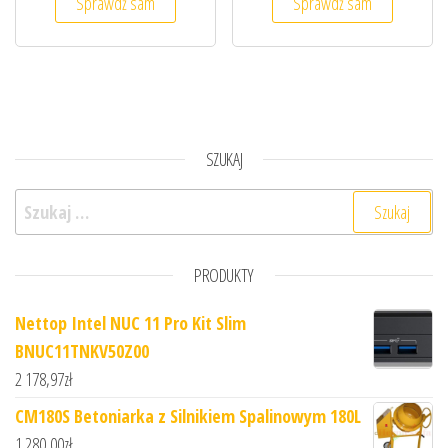
Sprawdź sam
Sprawdź sam
SZUKAJ
Szukaj:
PRODUKTY
Nettop Intel NUC 11 Pro Kit Slim
BNUC11TNKV50Z00
2 178,97
zł
CM180S Betoniarka z Silnikiem Spalinowym 180L
1 280,00
zł