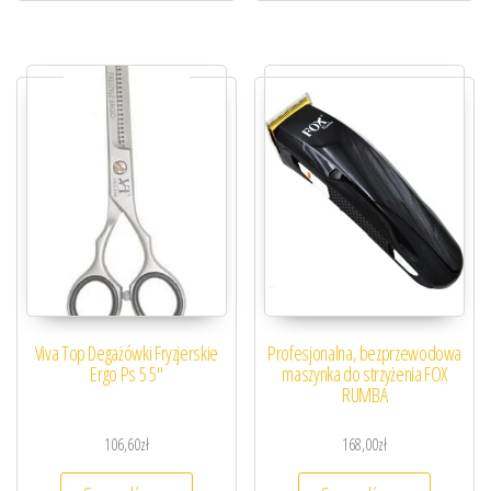
Viva Top Degażówki Fryzjerskie
Profesjonalna, bezprzewodowa
Ergo Ps 5 5″
maszynka do strzyżenia FOX
RUMBA
106,60
zł
168,00
zł