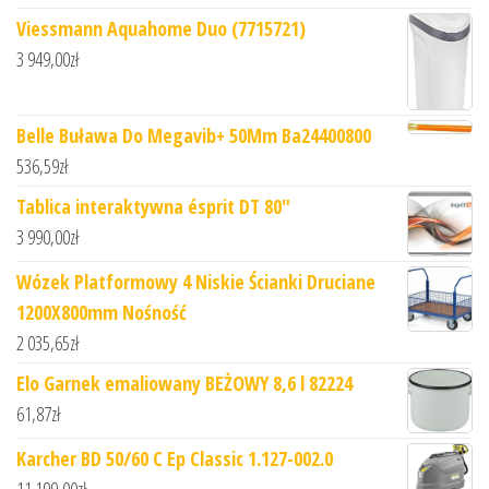
Viessmann Aquahome Duo (7715721)
3 949,00
zł
Belle Buława Do Megavib+ 50Mm Ba24400800
536,59
zł
Tablica interaktywna ésprit DT 80"
3 990,00
zł
Wózek Platformowy 4 Niskie Ścianki Druciane
1200X800mm Nośność
2 035,65
zł
Elo Garnek emaliowany BEŻOWY 8,6 l 82224
61,87
zł
Karcher BD 50/60 C Ep Classic 1.127-002.0
11 199,00
zł