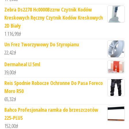
Zebra Ds2278 Hc0000Bzzrw Czytnik Kodów
Kreskowych Ręczny Czytnik Kodów Kreskowych
2D Biały
1 116,99
zł
Un Frez Tworzywowy Do Styropianu
22,42
zł
Dermaheal Ll 5ml
39,00
zł
Reis Spodnie Robocze Ochronne Do Pasa Foreco
Moro R50
65,32
zł
Bahco Profesjonalna ramka do brzeszczotów
225-PLUS
152,00
zł