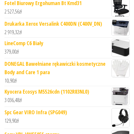
Fotel Biurowy Ergohuman Bt Kmd31
2 527,56
zł
Drukarka Xerox Versalink C400DN (C400V_DN)
2 919,32
zł
LineComp C6 Biały
379,00
zł
DONEGAL Bawełniane rękawiczki kosmetyczne
Body and Care 1 para
10,90
zł
Kyocera Ecosys M5526cdn (1102R83NL0)
3 036,48
zł
Spc Gear VIRO Infra (SPG049)
129,90
zł