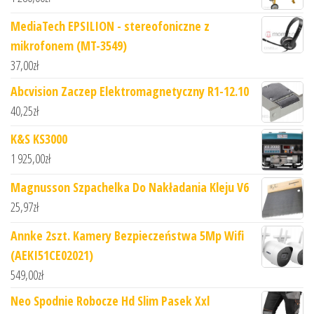
MediaTech EPSILION - stereofoniczne z
mikrofonem (MT-3549)
37,00
zł
Abcvision Zaczep Elektromagnetyczny R1-12.10
40,25
zł
K&S KS3000
1 925,00
zł
Magnusson Szpachelka Do Nakładania Kleju V6
25,97
zł
Annke 2szt. Kamery Bezpieczeństwa 5Mp Wifi
(AEKI51CE02021)
549,00
zł
Neo Spodnie Robocze Hd Slim Pasek Xxl