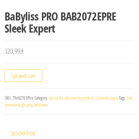
BaByliss PRO BAB2072EPRE
Sleek Expert
320,99
zł
Sprawdź sam
SKU:
79e62701f9ce
Category:
Sprzęt do salonów fryzjerskich i kosmetycznych
Tags:
blat
drewniany
,
glicynia
,
kantówka
DESCRIPTION