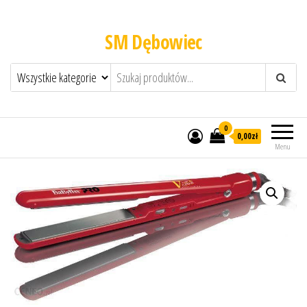
SM Dębowiec
0
0,00zł
Menu