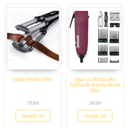
BaByliss Pro Bab2369Tte
Jaguar Cm 2000 Maszynka
Fryzjerska Do Strzyżenia Włosów
Berry
278,80
zł
299,00
zł
Sprawdź sam
Sprawdź sam