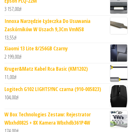
Epson PLQ-22M
3 157,00
zł
Innoxa Narzędzie Łyżeczka Do Usuwania
Zaskórników W Uszach 9,3Cm VmN58
13,55
zł
Xiaomi 13 Lite 8/256GB Czarny
2 199,00
zł
Kruger&Matz Kabel Rca Basic (KM1202)
11,00
zł
Logitech G102 LIGHTSYNC czarna (910-005823)
104,00
zł
W Box Technologies Zestaw: Rejestrator
Wbxhd082S + 8X Kamera Wbxhdb361P4W
174,00
zł