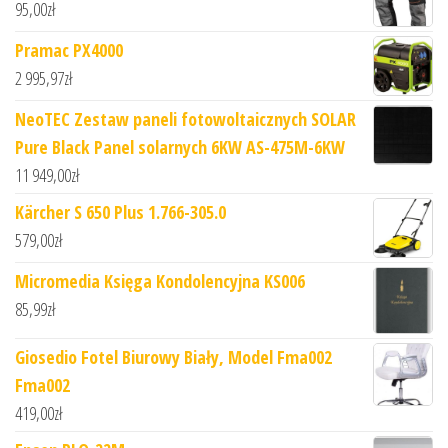
95,00
zł
Pramac PX4000
2 995,97
zł
NeoTEC Zestaw paneli fotowoltaicznych SOLAR
Pure Black Panel solarnych 6KW AS-475M-6KW
11 949,00
zł
Kärcher S 650 Plus 1.766-305.0
579,00
zł
Micromedia Księga Kondolencyjna KS006
85,99
zł
Giosedio Fotel Biurowy Biały, Model Fma002
Fma002
419,00
zł