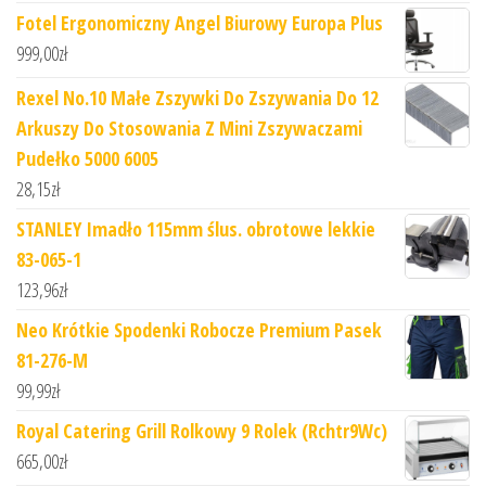
Fotel Ergonomiczny Angel Biurowy Europa Plus
999,00
zł
Rexel No.10 Małe Zszywki Do Zszywania Do 12
Arkuszy Do Stosowania Z Mini Zszywaczami
Pudełko 5000 6005
28,15
zł
STANLEY Imadło 115mm ślus. obrotowe lekkie
83-065-1
123,96
zł
Neo Krótkie Spodenki Robocze Premium Pasek
81-276-M
99,99
zł
Royal Catering Grill Rolkowy 9 Rolek (Rchtr9Wc)
665,00
zł