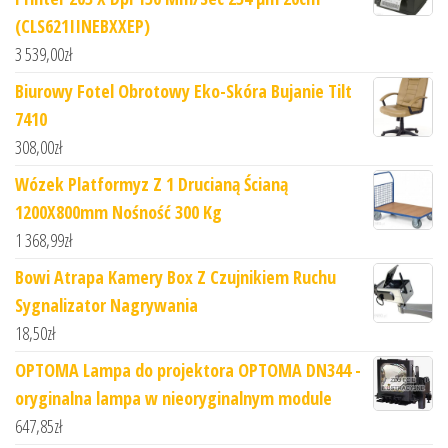
(CLS621IINEBXXEP)
3 539,00
zł
Biurowy Fotel Obrotowy Eko-Skóra Bujanie Tilt
7410
308,00
zł
Wózek Platformyz Z 1 Drucianą Ścianą
1200X800mm Nośność 300 Kg
1 368,99
zł
Bowi Atrapa Kamery Box Z Czujnikiem Ruchu
Sygnalizator Nagrywania
18,50
zł
OPTOMA Lampa do projektora OPTOMA DN344 -
oryginalna lampa w nieoryginalnym module
647,85
zł