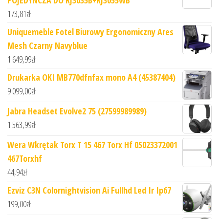
POJEDYNCZA DO RJ3035B+RJ3055WB
173,81
zł
Uniquemeble Fotel Biurowy Ergonomiczny Ares
Mesh Czarny Navyblue
1 649,99
zł
Drukarka OKI MB770dfnfax mono A4 (45387404)
9 099,00
zł
Jabra Headset Evolve2 75 (27599989989)
1 563,99
zł
Wera Wkrętak Torx T 15 467 Torx Hf 05023372001
467Torxhf
44,94
zł
Ezviz C3N Colornightvision Ai Fullhd Led Ir Ip67
199,00
zł