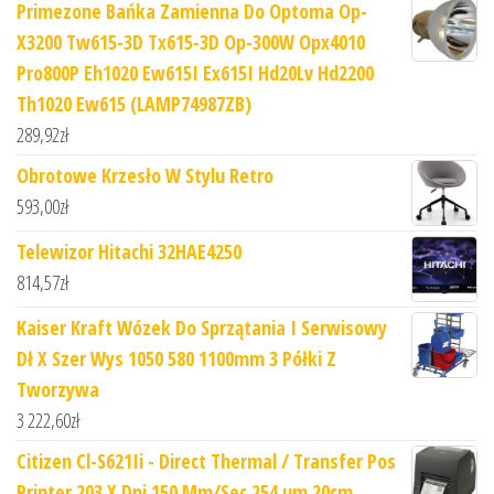
Primezone Bańka Zamienna Do Optoma Op-
X3200 Tw615-3D Tx615-3D Op-300W Opx4010
Pro800P Eh1020 Ew615I Ex615I Hd20Lv Hd2200
Th1020 Ew615 (LAMP74987ZB)
289,92
zł
Obrotowe Krzesło W Stylu Retro
593,00
zł
Telewizor Hitachi 32HAE4250
814,57
zł
Kaiser Kraft Wózek Do Sprzątania I Serwisowy
Dł X Szer Wys 1050 580 1100mm 3 Półki Z
Tworzywa
3 222,60
zł
Citizen Cl-S621Ii - Direct Thermal / Transfer Pos
Printer 203 X Dpi 150 Mm/Sec 254 µm 20cm