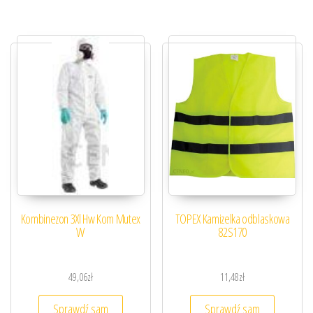
Kombinezon 3Xl Hw Kom Mutex
TOPEX Kamizelka odblaskowa
W
82S170
49,06
zł
11,48
zł
Sprawdź sam
Sprawdź sam