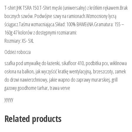
T-shirt JHK TSRA 150.T-Shirt męski (uniwersalny) z krótkim rękawem.Brak
bocznych szwów. Podwójne szwy na ramionach.Wzmocniony lycrą
ściągacz.Taśma wzmacniająca.Skład: 100% BAWEŁNA.Gramatura: 155 –
160g 47 kolorów z dostępnymi rozmiarami:
Rozmiary: XS- 5XL
Odzież robocza
szafka pod umywalkę do łazienki, sikafloor 410, podbitka pcv, wiklinowa
osłona na balkon, jak wyczyścić kratkę wentylacyjną, brzeszczoty, zamek
do drzwi nawierzchniowy, jakie wapno do zaprawy murarskiej, grill
gazowy goodhome tarhar, trawa verve
yyyyy
Related products