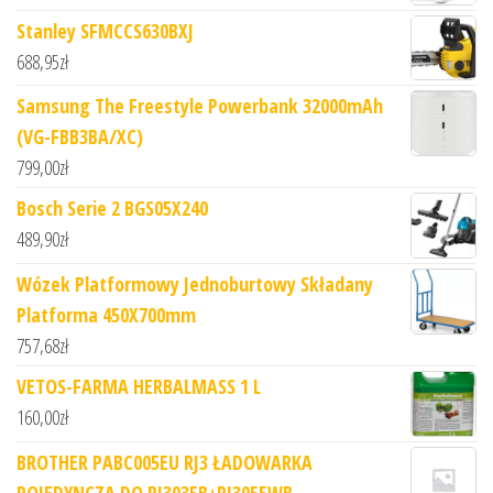
Stanley SFMCCS630BXJ
688,95
zł
Samsung The Freestyle Powerbank 32000mAh
(VG-FBB3BA/XC)
799,00
zł
Bosch Serie 2 BGS05X240
489,90
zł
Wózek Platformowy Jednoburtowy Składany
Platforma 450X700mm
757,68
zł
VETOS-FARMA HERBALMASS 1 L
160,00
zł
BROTHER PABC005EU RJ3 ŁADOWARKA