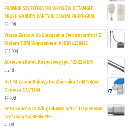
FRAMAR SZCZOTKA DO WŁOSÓW DETANGLE
BRUSH GARDEN PARTY BLOSSOM FB-DT-GPBL
35,10
zł
Viteco Zestaw Do Sprzątania Elektrocomfort Z
Wężem 7,5M Włącznikiem V1D8Tk238425
763,00
zł
Abcvision Kołek Rozporowy Jpk-12X220/M5
9,21
zł
Ust-M Zawór Kulowy Do Zbiornika 1/4X1/4Gw
Osmoza QCV1244
14,49
zł
Beta Końcówka Wkrętakowa 5/16" Trzpieniowa
Sześciokątna BE866PE6
4,00
zł