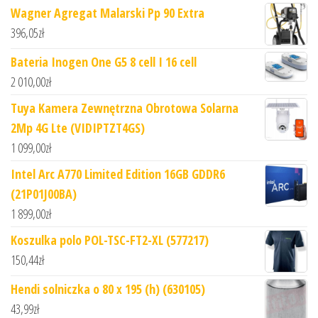
Wagner Agregat Malarski Pp 90 Extra
396,05
zł
Bateria Inogen One G5 8 cell I 16 cell
2 010,00
zł
Tuya Kamera Zewnętrzna Obrotowa Solarna
2Mp 4G Lte (VIDIPTZT4GS)
1 099,00
zł
Intel Arc A770 Limited Edition 16GB GDDR6
(21P01J00BA)
1 899,00
zł
Koszulka polo POL-TSC-FT2-XL (577217)
150,44
zł
Hendi solniczka o 80 x 195 (h) (630105)
43,99
zł