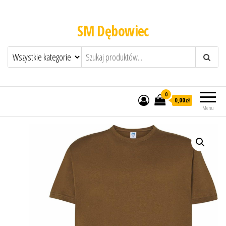
SM Dębowiec
0
0,00zł
Menu