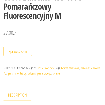
Pomarańczowy
Fluorescencyjny M
27,00
zł
Sprawdź sam
SKU:
f0f020369b6d
Category:
Odzież robocza
Tags:
brama garażowa
,
drzwi łazienkowe
70
,
gaura
,
montaż ogrodzenia panelowego
,
sklejka
DESCRIPTION