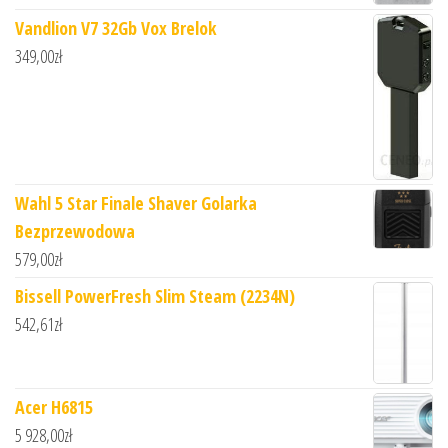
Vandlion V7 32Gb Vox Brelok
349,00
zł
Wahl 5 Star Finale Shaver Golarka
Bezprzewodowa
579,00
zł
Bissell PowerFresh Slim Steam (2234N)
542,61
zł
Acer H6815
5 928,00
zł