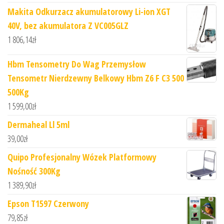
Makita Odkurzacz akumulatorowy Li-ion XGT
40V, bez akumulatora Z VC005GLZ
1 806,14
zł
Hbm Tensometry Do Wag Przemysłow
Tensometr Nierdzewny Belkowy Hbm Z6 F C3 500
500Kg
1 599,00
zł
Dermaheal Ll 5ml
39,00
zł
Quipo Profesjonalny Wózek Platformowy
Nośność 300Kg
1 389,90
zł
Epson T1597 Czerwony
79,85
zł