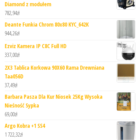
Diamond z modułem
782,94
zł
Deante Funkia Chrom 80x80 KYC_642K
944,26
zł
Ezviz Kamera IP C8C Full HD
337,00
zł
2X3 Tablica Korkowa 90X60 Rama Drewniana
Taa056D
37,49
zł
Barbara Pasza Dla Kur Niosek 25Kg Wysoka
Nieśność Sypka
69,00
zł
Argo Kobra +1 SS4
1 722,32
zł