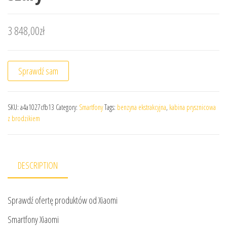
3 848,00
zł
Sprawdź sam
SKU:
a4a1027cfb13
Category:
Smartfony
Tags:
benzyna ekstrakcyjna
,
kabina prysznicowa
z brodzikiem
DESCRIPTION
Sprawdź ofertę produktów od Xiaomi
Smartfony Xiaomi