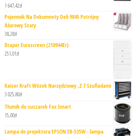
1 647,42
zł
Pojemnik Na Dokumnety Deli 9845 Potrójny
Ażurowy Szary
38,28
zł
Draper Euroscreen (210944Er)
251,01
zł
Kaiser Kraft Wózek Narzędziowy ,Z 7 Szufladami
3 025,80
zł
Tłumik do suszarek Fox Smart
15,00
zł
Lampa do projektora EPSON EB-535W - lampa