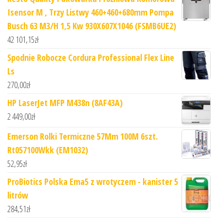
Isensor M , Trzy Listwy 460+460+680mm Pompa
Busch 63 M3/H 1,5 Kw 930X607X1046 (FSMB6UE2)
42 101,15
zł
Spodnie Robocze Cordura Professional Flex Line
Ls
270,00
zł
HP LaserJet MFP M438n (8AF43A)
2 449,00
zł
Emerson Rolki Termiczne 57Mm 100M 6szt.
Rt057100Wkk (EM1032)
52,95
zł
ProBiotics Polska Ema5 z wrotyczem - kanister 5
litrów
284,51
zł