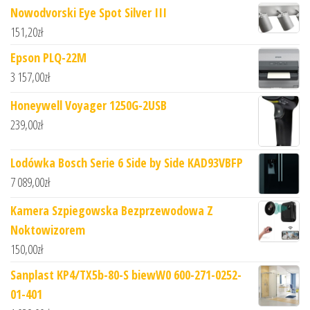
Nowodvorski Eye Spot Silver III
151,20
zł
Epson PLQ-22M
3 157,00
zł
Honeywell Voyager 1250G-2USB
239,00
zł
Lodówka Bosch Serie 6 Side by Side KAD93VBFP
7 089,00
zł
Kamera Szpiegowska Bezprzewodowa Z
Noktowizorem
150,00
zł
Sanplast KP4/TX5b-80-S biewW0 600-271-0252-
01-401