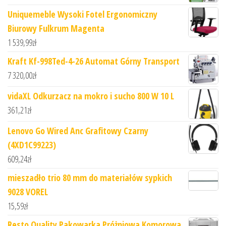
Uniquemeble Wysoki Fotel Ergonomiczny
Biurowy Fulkrum Magenta
1 539,99
zł
Kraft Kf-998Ted-4-26 Automat Górny Transport
7 320,00
zł
vidaXL Odkurzacz na mokro i sucho 800 W 10 L
361,21
zł
Lenovo Go Wired Anc Grafitowy Czarny
(4XD1C99223)
609,24
zł
mieszadło trio 80 mm do materiałów sypkich
9028 VOREL
15,59
zł
Resto Quality Pakowarka Próżniowa Komorowa