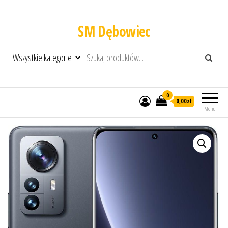
SM Dębowiec
0
0,00zł
Menu