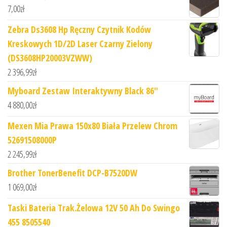
7,00
zł
Zebra Ds3608 Hp Ręczny Czytnik Kodów
Kreskowych 1D/2D Laser Czarny Zielony
(DS3608HP20003VZWW)
2 396,99
zł
Myboard Zestaw Interaktywny Black 86"
4 880,00
zł
Mexen Mia Prawa 150x80 Biała Przelew Chrom
52691508000P
2 245,99
zł
Brother TonerBenefit DCP-B7520DW
1 069,00
zł
Taski Bateria Trak.Żelowa 12V 50 Ah Do Swingo
455 8505540