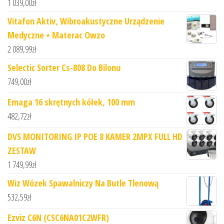
1 039,00
zł
Vitafon Aktiv, Wibroakustyczne Urządzenie
Medyczne + Materac Owzo
2 089,99
zł
Selectic Sorter Cs-808 Do Bilonu
749,00
zł
Emaga 16 skrętnych kółek, 100 mm
482,72
zł
DVS MONITORING IP POE 8 KAMER 2MPX FULL HD
ZESTAW
1 749,99
zł
Wiz Wózek Spawalniczy Na Butle Tlenową
532,59
zł
Ezviz C6N (CSC6NA01C2WFR)