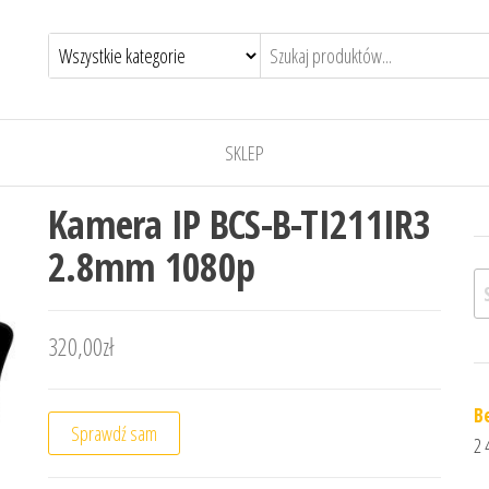
SKLEP
Kamera IP BCS-B-TI211IR3
2.8mm 1080p
Sz
320,00
zł
B
Sprawdź sam
2 