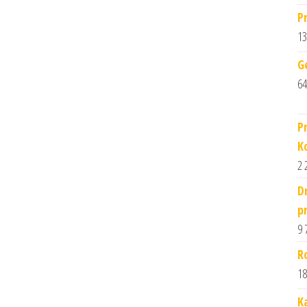
P
13
G
64
P
K
2 
D
p
9 
R
18
K