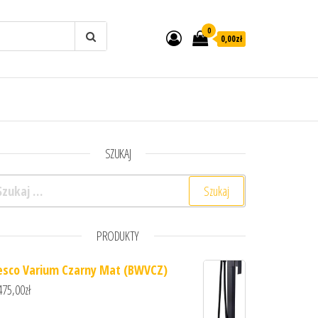
0
0,00zł
SZUKAJ
ukaj:
PRODUKTY
esco Varium Czarny Mat (BWVCZ)
475,00
zł