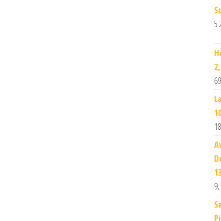
S
5 
H
2
69
L
1
18
A
D
1
9,
S
P