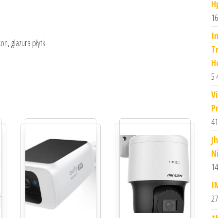
H
16
I
on, glazura płytki
T
H
5 
V
P
41
J
N
14
I
27