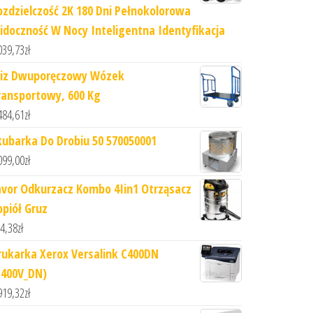
ozdzielczość 2K 180 Dni Pełnokolorowa
idoczność W Nocy Inteligentna Identyfikacja
039,73
zł
iz Dwuporęczowy Wózek
ransportowy, 600 Kg
484,61
zł
kubarka Do Drobiu 50 570050001
099,00
zł
avor Odkurzacz Kombo 4Iin1 Otrząsacz
opiół Gruz
4,38
zł
rukarka Xerox Versalink C400DN
C400V_DN)
919,32
zł