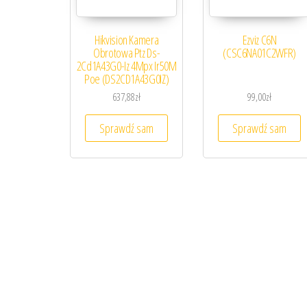
Hikvision Kamera
Ezviz C6N
Obrotowa Ptz Ds-
(CSC6NA01C2WFR)
2Cd1A43G0-Iz 4Mpx Ir50M
Poe (DS2CD1A43G0IZ)
637,88
zł
99,00
zł
Sprawdź sam
Sprawdź sam