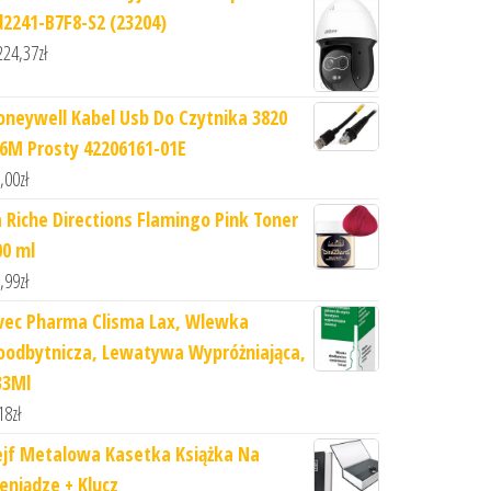
d2241-B7F8-S2 (23204)
224,37
zł
oneywell Kabel Usb Do Czytnika 3820
,6M Prosty 42206161-01E
,00
zł
a Riche Directions Flamingo Pink Toner
00 ml
,99
zł
vec Pharma Clisma Lax, Wlewka
oodbytnicza, Lewatywa Wypróżniająca,
33Ml
18
zł
ejf Metalowa Kasetka Książka Na
ieniądze + Klucz