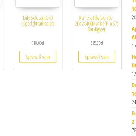
T
1
20
Eufy Solocam S40
Kamera Hikvision Ds-
(Spotlightcamsolar)
2De2C400Mw-De(F1)(S7)
A
Darkfighter
A
918,00
zł
615,90
zł
1 
H
Sprawdź sam
Sprawdź sam
D
12
D
1
24
E
Z
78