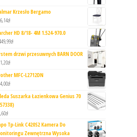
almar Krzesło Bergamo
6,14
zł
archer HD 8/18- 4M 1.524-970.0
449,99
zł
ystem drzwi przesuwnych BARN DOOR
1,20
zł
rother MFC-L2712DN
4,00
zł
ileda Suszarka Łazienkowa Genius 70
157338)
,60
zł
apo Tp-Link C420S2 Kamera Do
onitoringu Zewnętrzna Wysoka