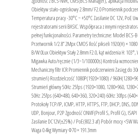
zgodność z BCS-NVR, CMS(BCS Manager), aplikacja mobilna 
Obiektyw stało-ogniskowy 2.8mm/ F2.0 Promiennik podcze
Temperatura pracy -30°C ~ +50°C Zasilanie DC 12V, PoE Uwag
rejestratorami serii BASIC. Współpraca z innymi rejestrator
pełnej funkcjonalności. Parametry techniczne: Model BCS
Przetwornik 1/2.8” 2Mpx CMOS Ilość pikseli 1920(H) × 1080 (
B/W:0Lux Obiektyw Stały 2.8mm F2.0, kąt widzenia H: 103°, 
Migawka Auto/ręcznie (1/3~1/100000s) Kontrola wzmocnien
Mechaniczny filtr ICR Promiennik podczerwieni Zasięg do 3
strumień) Rozdzielczość 1080P(1920×1080) / 960H(1280×9
Strumień główny 50Hz: 25fps (1920×1080, 1280×960, 1280×7
50Hz: 25fps (640×480, 640×360, 320×240) 60Hz: 30fps (640
Protokoły TCP/IP, ICMP, HTTP, HTTPS, FTP, DHCP, DNS, DD
UDP, Bonjour, P2P Zgodność ONVIF(Profil S, Profil G), ISAP
Zasilanie DC12V(±25%) / PoE(802.3 af) Pobór mocy <5W 
Waga 0.4kg Wymiary Φ70 × 191.3mm