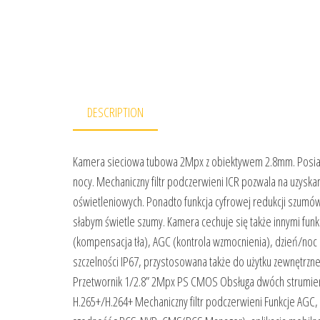
DESCRIPTION
Kamera sieciowa tubowa 2Mpx z obiektywem 2.8mm. Posiada
nocy. Mechaniczny filtr podczerwieni ICR pozwala na uzysk
oświetleniowych. Ponadto funkcja cyfrowej redukcji szumó
słabym świetle szumy. Kamera cechuje się także innymi fun
(kompensacja tła), AGC (kontrola wzmocnienia), dzień/noc 
szczelności IP67, przystosowana także do użytku zewnętrzne
Przetwornik 1/2.8” 2Mpx PS CMOS Obsługa dwóch strumie
H.265+/H.264+ Mechaniczny filtr podczerwieni Funkcje AG