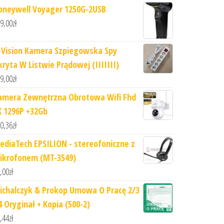
oneywell Voyager 1250G-2USB
9,00
zł
-Vision Kamera Szpiegowska Spy
kryta W Listwie Prądowej (IIIIIII)
9,00
zł
amera Zewnętrzna Obrotowa Wifi Fhd
K 1296P +32Gb
0,36
zł
ediaTech EPSILION - stereofoniczne z
ikrofonem (MT-3549)
,00
zł
ichalczyk & Prokop Umowa O Pracę 2/3
4 Oryginał + Kopia (500-2)
,44
zł