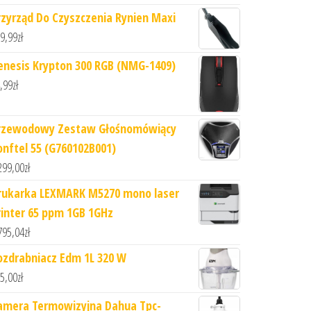
rzyrząd Do Czyszczenia Rynien Maxi
9,99
zł
enesis Krypton 300 RGB (NMG-1409)
,99
zł
rzewodowy Zestaw Głośnomówiący
onftel 55 (G760102B001)
299,00
zł
rukarka LEXMARK M5270 mono laser
rinter 65 ppm 1GB 1GHz
795,04
zł
ozdrabniacz Edm 1L 320 W
5,00
zł
amera Termowizyjna Dahua Tpc-