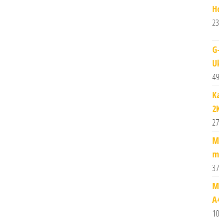
H
23
G
U
49
K
2
27
M
m
37
M
A
10