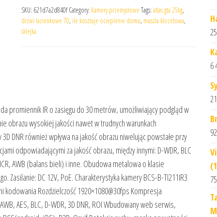
SKU:
621d7a2d840f
Category:
Kamery przemysłowe
Tags:
atlas gta 25kg
,
H
drzwi łazienkowe 70
,
ile kosztuje ocieplenie domu
,
muszla klozetowa
,
25
sklejka
K
6 
S
21
 promiennik IR o zasięgu do 30 metrów, umożliwiający podgląd w
B
anie obrazu wysokiej jakości nawet w trudnych warunkach
92
w 3D DNR również wpływa na jakość obrazu niwelując powstałe przy
kcjami odpowiadającymi za jakość obrazu, między innymi: D-WDR, BLC
V
ICR, AWB (balans bieli) i inne. Obudowa metalowa o klasie
(
go. Zasilanie: DC 12V, PoE. Charakterystyka kamery BCS-B-TI211IR3
75
ni kodowania Rozdzielczość 1920×1080@30fps Kompresja
T
C, AWB, AES, BLC, D-WDR, 3D DNR, ROI Wbudowany web serwis,
M