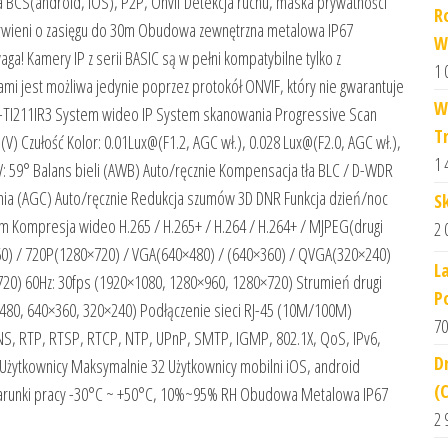
BCS(android, iOS), P2P, Onvif Detekcja ruchu, maska prywatności
R
rwieni o zasięgu do 30m Obudowa zewnętrzna metalowa IP67
W
a! Kamery IP z serii BASIC są w pełni kompatybilne tylko z
1 
ami jest możliwa jedynie poprzez protokół ONVIF, który nie gwarantuje
W
-B-TI211IR3 System wideo IP System skanowania Progressive Scan
T
V) Czułość Kolor: 0.01Lux@(F1.2, AGC wł.), 0.028 Lux@(F2.0, AGC wł.),
1 
V: 59° Balans bieli (AWB) Auto/ręcznie Kompensacja tła BLC / D-WDR
ia (AGC) Auto/ręcznie Redukcja szumów 3D DNR Funkcja dzień/noc
S
0m Kompresja wideo H.265 / H.265+ / H.264 / H.264+ / MJPEG(drugi
2 
60) / 720P(1280×720) / VGA(640×480) / (640×360) / QVGA(320×240)
L
20) 60Hz: 30fps (1920×1080, 1280×960, 1280×720) Strumień drugi
P
×480, 640×360, 320×240) Podłączenie sieci RJ-45 (10M/100M)
70
NS, RTP, RTSP, RTCP, NTP, UPnP, SMTP, IGMP, 802.1X, QoS, IPv6,
D
I Użytkownicy Maksymalnie 32 Użytkownicy mobilni iOS, android
(
Warunki pracy -30°C ~ +50°C, 10%~95% RH Obudowa Metalowa IP67
2 