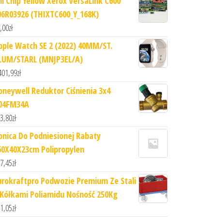
hi Chip Yellow Xerox VersaLink C600
06R03926 (THIXTC600_Y_168K)
,00
zł
pple Watch SE 2 (2022) 40MM/ST.
LUM/STARL (MNJP3EL/A)
401,99
zł
oneywell Reduktor Ciśnienia 3x4
04FM34A
3,80
zł
onica Do Podniesionej Rabaty
60X40X23cm Polipropylen
7,45
zł
urokraftpro Podwozie Premium Ze Stali
 Kółkami Poliamidu Nośność 250Kg
1,05
zł