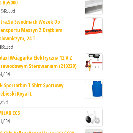
p Bp5000
 948,00
zł
ntra.Se Swedmach Wózek Do
ransportu Maszyn Z Drążkiem
olowniczym, 24 T
488,26
zł
idaxl Wciągarka Elektryczna 12 V Z
rzewodowym Sterowaniem (210229)
4,60
zł
hk Sportarbm T Shirt Sportowy
iebieski Royal L
,69
zł
MILAB EC3
1,00
zł