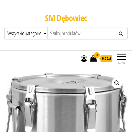
SM Dębowiec
0
0,00zł
Menu