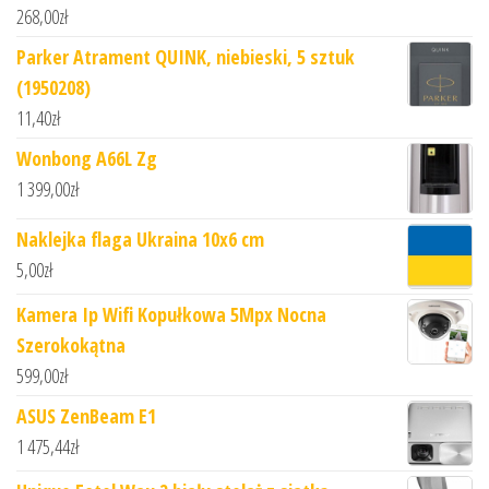
268,00
zł
Parker Atrament QUINK, niebieski, 5 sztuk
(1950208)
11,40
zł
Wonbong A66L Zg
1 399,00
zł
Naklejka flaga Ukraina 10x6 cm
5,00
zł
Kamera Ip Wifi Kopułkowa 5Mpx Nocna
Szerokokątna
599,00
zł
ASUS ZenBeam E1
1 475,44
zł