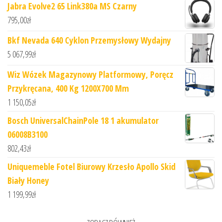
Jabra Evolve2 65 Link380a MS Czarny
795,00
zł
Bkf Nevada 640 Cyklon Przemysłowy Wydajny
5 067,99
zł
Wiz Wózek Magazynowy Platformowy, Poręcz
Przykręcana, 400 Kg 1200X700 Mm
1 150,05
zł
Bosch UniversalChainPole 18 1 akumulator
06008B3100
802,43
zł
Uniquemeble Fotel Biurowy Krzesło Apollo Skid
Biały Honey
1 199,99
zł