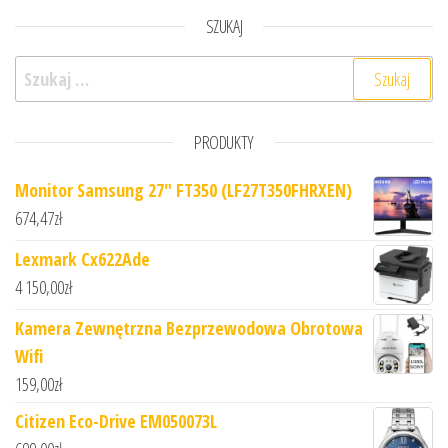
SZUKAJ
Szukaj:
PRODUKTY
Monitor Samsung 27" FT350 (LF27T350FHRXEN)
674,47
zł
Lexmark Cx622Ade
4 150,00
zł
Kamera Zewnętrzna Bezprzewodowa Obrotowa
Wifi
159,00
zł
Citizen Eco-Drive EM050073L