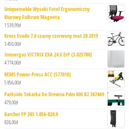
Uniquemeble Wysoki Fotel Ergonomiczny
Biurowy Fulkrum Magenta
1 539,99
zł
Kross Evado 7.0 czarny czerwony mat 28 2019
3 450,00
zł
Immergas VICTRIX EXA 24 X ErP (3.025780)
4 774,00
zł
REMS Power-Press ACC (577010)
5 856,00
zł
Parkside Tokarka Do Drewna Pdm 600 B2 367469
479,00
zł
Karcher FP 303 1.056-820.0
828,00
zł