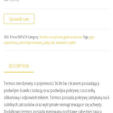
Sprawdź sam
SKU:
81eee30f7a76
Category:
Drobne urządzenia gastronomiczne
Tags:
gips
szpachlowy
,
panel tapicerowany
,
płyty osb
,
układanie płytek
DESCRIPTION
Termos nierdzewny o pojemności 36 litrów z kranem posiadający
podwójne ścianki z izolacją oraz podwójna pokrywę z uszczelką
silikonową i odpowietrznikiem. Termos posiada pokrywę zamykaną na 6
solidnych zatrzasków oraz wytrzymałe nienagrzewające się uchwyty.
Dodatkowo termos posiada gumowaną podstawę zabezpieczającą