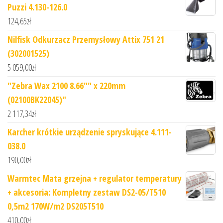
Puzzi 4.130-126.0
124,65
zł
Nilfisk Odkurzacz Przemysłowy Attix 751 21
(302001525)
5 059,00
zł
"Zebra Wax 2100 8.66"" x 220mm
(02100BK22045)"
2 117,34
zł
Karcher krótkie urządzenie spryskujące 4.111-
038.0
190,00
zł
Warmtec Mata grzejna + regulator temperatury
+ akcesoria: Kompletny zestaw DS2-05/T510
0,5m2 170W/m2 DS205T510
410,00
zł