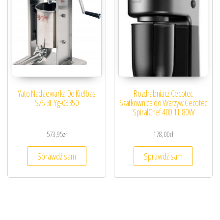
Yato Nadziewarka Do Kiełbas
Rozdrabniacz Cecotec
S/S 3L Yg-03350
Szatkownica do Warzyw Cecotec
SpiralChef 400 1 L 80W
573,95
zł
178,00
zł
Sprawdź sam
Sprawdź sam