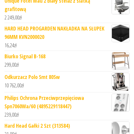
Unique Fotel Wau 2 biały stelaż z siatką
grafitową
2 249,00
zł
HARD HEAD PROGARDEN NAKŁADKA NA SŁUPEK
96MM KVN2000020
16,24
zł
Biurko Signal B-168
299,00
zł
Odkurzacz Polo Smt 80Sw
10 762,00
zł
Philips Ochrona Przeciwprzepięciowa
Spn7060Wa/60 (4895229118447)
239,00
zł
Hard Head Gałki 2 Szt (313584)