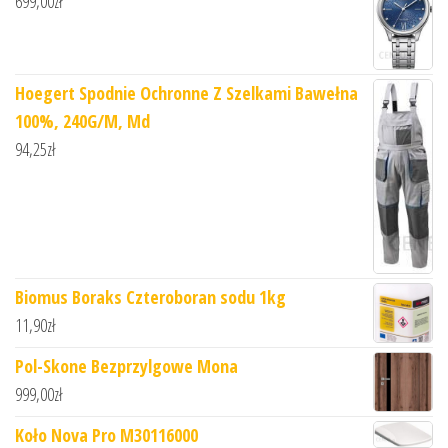
699,00
zł
Hoegert Spodnie Ochronne Z Szelkami Bawełna
100%, 240G/M, Md
94,25
zł
Biomus Boraks Czteroboran sodu 1kg
11,90
zł
Pol-Skone Bezprzylgowe Mona
999,00
zł
Koło Nova Pro M30116000