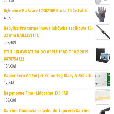
21,99
zł
Rękawice Pu Szare L230210P Karta 10 Ce Lahti
4,96
zł
Babyliss Pro turmalinowa lokówka stożkowa 19-
32 mm BAB2281TTE
227,48
zł
ETUI I KLAWIATURA DO APPLE IPAD 7 10.2 2019
8678754122
154,00
zł
Papier Xero A4 Pol Jet Prime 90g Klasy A 250 ark.
17,34
zł
Regenovue Fine+ Lidocaine 1X1 1Ml
159,00
zł
Karcher Obudowa ssawka do Tapicerki Karcher