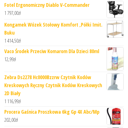
Fotel Ergonomiczny Diablo V-Commander
1 797,00
zł
Kongamek Wózek Stołowy Komfort ,Półki Imit.
Buku
1 414,50
zł
Vaco Środek Przeciw Komarom Dla Dzieci 80ml
12,99
zł
Zebra Ds2278 Hc0000Bzzrw Czytnik Kodów
Kreskowych Ręczny Czytnik Kodów Kreskowych
2D Biały
1 116,99
zł
Procera Gaśnica Proszkowa 6kg Gp 4X Abc/Mp
202,00
zł