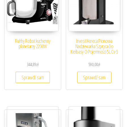
Ruhhy Robot kuchenny
Invest Horeca Pionowa
planetarny 2200W
Nadziewarka Szpryca Do
Kiełbasy O Pojemności 5L Cv-5
344,89
zł
590,00
zł
Sprawdź sam
Sprawdź sam